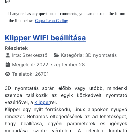
IoS.
If anyone has any questions or comments, you can do so on the forum
at the link below:
Cupra Leon Coding
Klipper WIFI beállítása
Részletek
Írta:
Szerkesztő
Kategória:
3D nyomtatás
Megjelent: 2022. szeptember 28
Találatok: 26701
3D nyomtatás során előbb vagy utóbb, mindenki
szembe találkozik az egyik közkedvelt nyomtató
vezérlővel, a
Klipper
rel.
Klipper egy nyílt forráskódú, Linux alapokon nyugvó
rendszer. Rohamos elterjedésének az ad lehetőséget,
hogy beállítása, egyéni paraméterek és igények
megadása szinte végtelen. A jelenleg kapható