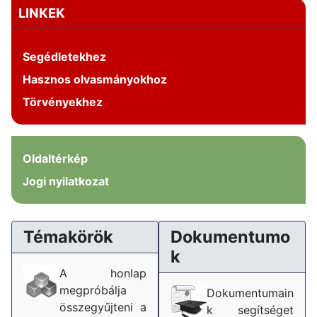
LINKEK
Segédletekhez
Hasznos olvasmányokhoz
Törvényekhez
Oldaltérkép
Jogi nyilatkozat
Témakörök
Dokumentumo
k
A honlap
megpróbálja
Dokumentumain
összegyűjteni a
k segítséget