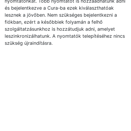
nyomtatónkat. Több nyomtatót is hozzáadhatunk adni
és bejelentkezve a Cura-ba ezek kiválaszthatóak
lesznek a jövőben. Nem szükséges bejelentkezni a
fiókban, ezért a későbbiek folyamán a felhő
szolgáltatzásunkhoz is hozzátudjuk adni, amelyet
leszinkronizálhatunk. A nyomtatók telepítéséhez nincs
szükség újraindításra.