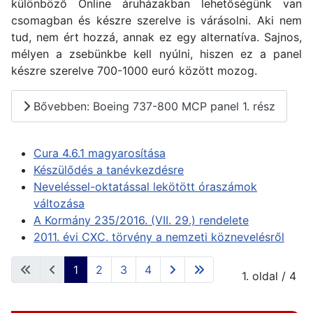
különböző Online áruházakban lehetőségünk van
csomagban és készre szerelve is várásolni. Aki nem
tud, nem ért hozzá, annak ez egy alternatíva. Sajnos,
mélyen a zsebünkbe kell nyúlni, hiszen ez a panel
készre szerelve 700-1000 euró között mozog.
Bővebben: Boeing 737-800 MCP panel 1. rész
Cura 4.6.1 magyarosítása
Készülődés a tanévkezdésre
Neveléssel-oktatással lekötött óraszámok
változása
A Kormány 235/2016. (VII. 29.) rendelete
2011. évi CXC. törvény a nemzeti köznevelésről
1
2
3
4
1. oldal / 4