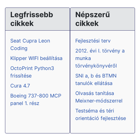
Legfrissebb
Népszerű
cikkek
cikkek
Seat Cupra Leon
Fejlesztési terv
Coding
2012. évi I. törvény a
Klipper WIFI beállítása
munka
törvénykönyvéről
OctoPrint Python3
frissítése
SNI a, b és BTMN
tanulók ellátása
Cura 4.7
Olvasás tanítása
Boeing 737-800 MCP
Meixner-módszerrel
panel 1. rész
Testséma és téri
orientáció fejlesztése