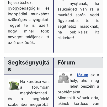
fejlesztéshez,
nyújtanak, ha
gyógypedagógiai és
szükséged van rá a
logopédiai munkához
munkád során. Vedd
szükséges anyagokat.
figyelembe, te is
Tegyél te is azért,
segíthetsz másoknak,
hogy minél több
ha publikálsz itt
anyagot találjanak itt
cikkeket!
az érdeklődők.
Segítségnyújtá
Fórum
s
A
fórum
az a
hely, ahol meg
Ha kérdése van,
lehet beszélni a
a fórumban
problémákat.
megkérdezheti
Mindenkit várunk oda,
és a megfelelő
akinek kérdése van
szakember megpróbál