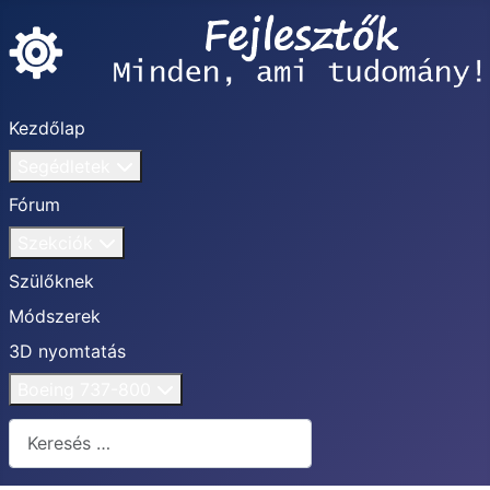
Kezdőlap
Segédletek
Fórum
Szekciók
Szülőknek
Módszerek
3D nyomtatás
Boeing 737-800
Keresés...