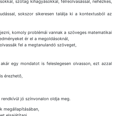
okkal, szótag kihagyásokkal, félreolvasással, nehézkes,
dással, sokszor sikeresen találja ki a kontextusból az
efejezni, komoly problémái vannak a szöveges matematikai
redményeket ér el a megoldásoknál,
y olvassák fel a megtanulandó szöveget,
kár egy mondatot is feleslegesen olvasson, ezt azzal
s érezhető,
rendkívül jó színvonalon oldja meg.
ek megállapításában,
t elsajátítani,