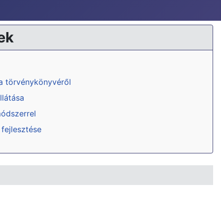
ek
ka törvénykönyvéről
llátása
módszerrel
 fejlesztése