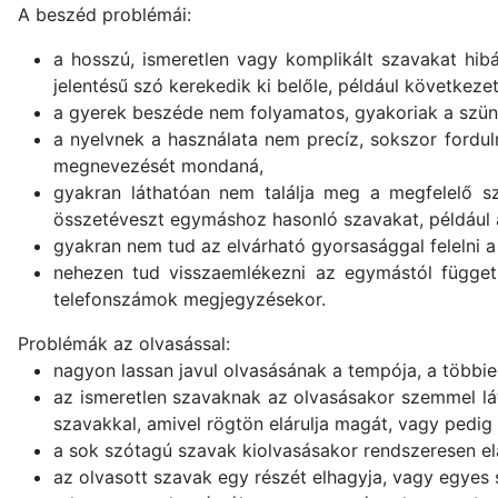
A beszéd problémái:
a hosszú, ismeretlen vagy komplikált szavakat hibá
jelentésű szó kerekedik ki belőle, például következ
a gyerek beszéde nem folyamatos, gyakoriak a szüne
a nyelvnek a használata nem precíz, sokszor fordul
megnevezését mondaná,
gyakran láthatóan nem találja meg a megfelelő sz
összetéveszt egymáshoz hasonló szavakat, például a ki
gyakran nem tud az elvárható gyorsasággal felelni a
nehezen tud visszaemlékezni az egymástól függetl
telefonszámok megjegyzésekor.
Problémák az olvasással:
nagyon lassan javul olvasásának a tempója, a többi
az ismeretlen szavaknak az olvasásakor szemmel lá
szavakkal, amivel rögtön elárulja magát, vagy pedig
a sok szótagú szavak kiolvasásakor rendszeresen el
az olvasott szavak egy részét elhagyja, vagy egyes