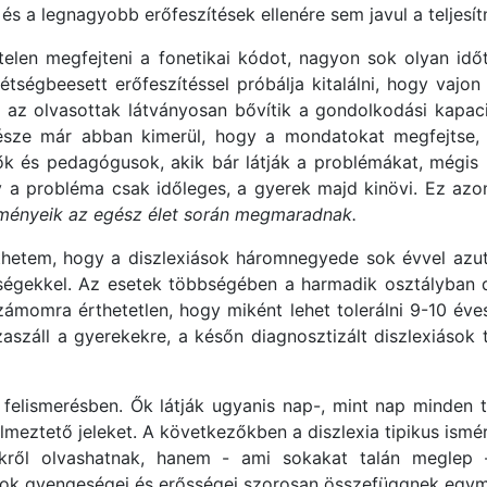
s a legnagyobb erőfeszítések ellenére sem javul a teljesí
telen megfejteni a fonetikai kódot, nagyon sok olyan idő
kétségbeesett erőfeszítéssel próbálja kitalálni, hogy vajon
az olvasottak látványosan bővítik a gondolkodási kapac
része már abban kimerül, hogy a mondatokat megfejtse,
lők és pedagógusok, akik bár látják a problémákat, mégis 
gy a probléma csak időleges, a gyerek majd kinövi. Ez a
ezményeik az egész élet során megmaradnak.
nthetem, hogy a diszlexiások háromnegyede sok évvel azutá
ségekkel. Az esetek többségében a harmadik osztályban 
ámomra érthetetlen, hogy miként lehet tolerálni 9-10 éve
száll a gyerekekre, a későn diagnosztizált diszlexiások
 felismerésben. Ők látják ugyanis nap-, mint nap minden 
yelmeztető jeleket. A következőkben a diszlexia tipikus is
ről olvashatnak, hanem - ami sokakat talán meglep - a
sok gyengeségei és erősségei szorosan összefüggnek egymás