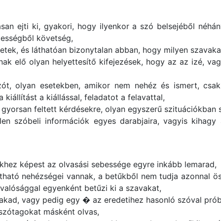
san ejti ki, gyakori, hogy ilyenkor a szó belsejéből néhá
etességből követség,
tek, és láthatóan bizonytalan abban, hogy milyen szavaka
nak elő olyan helyettesítő kifejezések, hogy az az izé, v
ót, olyan esetekben, amikor nem nehéz és ismert, csak 
állítást a kiállással, feladatot a felavattal,
 gyorsan feltett kérdésekre, olyan egyszerű szituációkban 
en szóbeli információk egyes darabjaira, vagyis kihagy 
ekhez képest az olvasási sebessége egyre inkább lemarad,
tható nehézségei vannak, a betűkből nem tudja azonnal ö
 valósággal egyenként betűzi ki a szavakat,
akad, vagy pedig egy � az eredetihez hasonló szóval prób
 szótagokat másként olvas,