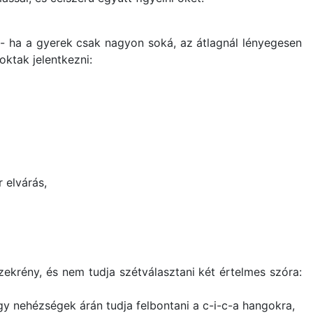
 az - ha a gyerek csak nagyon soká, az átlagnál lényegesen
ktak jelentkezni:
 elvárás,
krény, és nem tudja szétválasztani két értelmes szóra:
y nehézségek árán tudja felbontani a c-i-c-a hangokra,