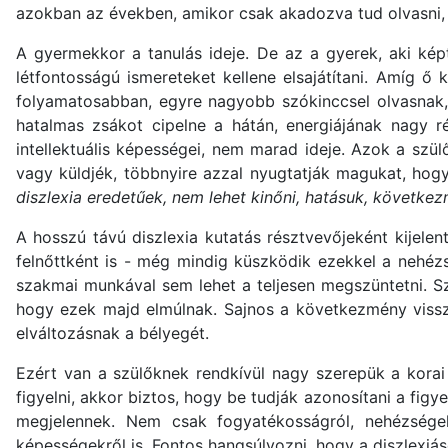
azokban az években, amikor csak akadozva tud olvasni, é
A gyermekkor a tanulás ideje. De az a gyerek, aki kép
létfontosságú ismereteket kellene elsajátítani. Amíg ő 
folyamatosabban, egyre nagyobb szókinccsel olvasnak, 
hatalmas zsákot cipelne a hátán, energiájának nagy 
intellektuális képességei, nem marad ideje. Azok a szü
vagy küldjék, többnyire azzal nyugtatják magukat, ho
diszlexia eredetűek, nem lehet kinőni, hatásuk, követk
A hosszú távú diszlexia kutatás résztvevőjeként kijele
felnőttként is - még mindig küszködik ezekkel a nehéz
szakmai munkával sem lehet a teljesen megszüntetni. Sz
hogy ezek majd elmúlnak. Sajnos a következmény vissza
elváltozásnak a bélyegét.
Ezért van a szülőknek rendkívül nagy szerepük a korai
figyelni, akkor biztos, hogy be tudják azonosítani a fig
megjelennek. Nem csak fogyatékosságról, nehézségek
képességekről is. Fontos hangsúlyozni, hogy a diszlexiá