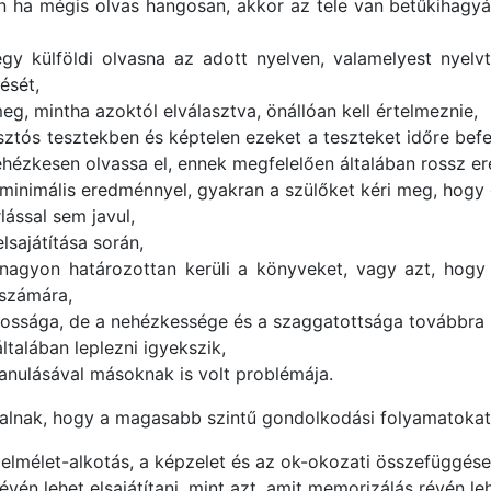
n ha mégis olvas hangosan, akkor az tele van betűkihagyás
y külföldi olvasna az adott nyelven, valamelyest nyelvtu
ését,
g, mintha azoktól elválasztva, önállóan kell értelmeznie,
lasztós tesztekben és képtelen ezeket a teszteket időre b
hézkesen olvassa el, ennek megfelelően általában rossz e
el minimális eredménnyel, gyakran a szülőket kéri meg, hog
ással sem javul,
sajátítása során,
gyon határozottan kerüli a könyveket, vagy azt, hogy a
 számára,
tossága, de a nehézkessége és a szaggatottsága továbbra i
ltalában leplezni igyekszik,
tanulásával másoknak is volt problémája.
talnak, hogy a magasabb szintű gondolkodási folyamatokat 
 elmélet-alkotás, a képzelet és az ok-okozati összefüggés
n lehet elsajátítani, mint azt, amit memorizálás révén lehe