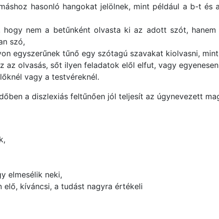
máshoz hasonló hangokat jelölnek, mint például a b-t és 
l, hogy nem a betűnként olvasta ki az adott szót, hanem 
an szó,
n egyszerűnek tűnő egy szótagú szavakat kiolvasni, mint pé
z olvasás, sőt ilyen feladatok elől elfut, vagy egyenesen 
őknél vagy a testvéreknél.
őben a diszlexiás feltűnően jól teljesít az úgynevezett m
k,
y elmesélik neki,
 elő, kíváncsi, a tudást nagyra értékeli