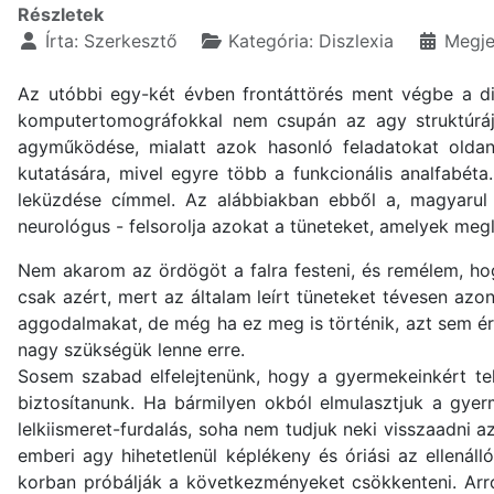
Részletek
Írta:
Szerkesztő
Kategória:
Diszlexia
Megje
Az utóbbi egy-két évben frontáttörés ment végbe a dis
komputertomográfokkal nem csupán az agy struktúráját
agyműködése, mialatt azok hasonló feladatokat olda
kutatására, mivel egyre több a funkcionális analfabéta
leküzdése címmel. Az alábbiakban ebből a, magyaru
neurológus - felsorolja azokat a tüneteket, amelyek meg
Nem akarom az ördögöt a falra festeni, és remélem, ho
csak azért, mert az általam leírt tüneteket tévesen az
aggodalmakat, de még ha ez meg is történik, azt sem ér
nagy szükségük lenne erre.
Sosem szabad elfelejtenünk, hogy a gyermekeinkért tel
biztosítanunk. Ha bármilyen okból elmulasztjuk a gyer
lelkiismeret-furdalás, soha nem tudjuk neki visszaadni 
emberi agy hihetetlenül képlékeny és óriási az ellenál
korban próbálják a következményeket csökkenteni. Arró