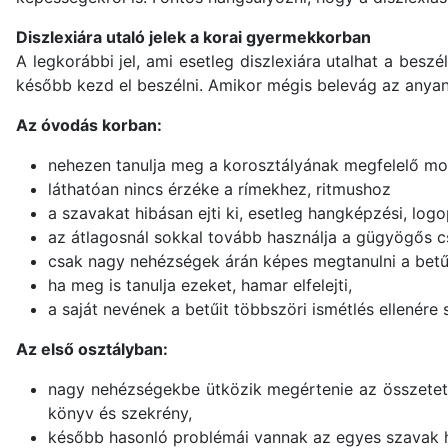
Diszlexiára utaló jelek a korai gyermekkorban
A legkorábbi jel, ami esetleg diszlexiára utalhat a beszé
később kezd el beszélni. Amikor mégis belevág az anyan
Az óvodás korban:
nehezen tanulja meg a korosztályának megfelelő m
láthatóan nincs érzéke a rímekhez, ritmushoz
a szavakat hibásan ejti ki, esetleg hangképzési, log
az átlagosnál sokkal tovább használja a gügyögős 
csak nagy nehézségek árán képes megtanulni a betű
ha meg is tanulja ezeket, hamar elfelejti,
a saját nevének a betűit többszöri ismétlés ellenér
Az első osztályban:
nagy nehézségekbe ütközik megértenie az összetett 
könyv és szekrény,
később hasonló problémái vannak az egyes szavak ha