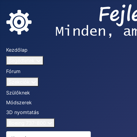
Kezdőlap
Segédletek
Fórum
Szekciók
Szülőknek
Módszerek
3D nyomtatás
Boeing 737-800
Keresés...