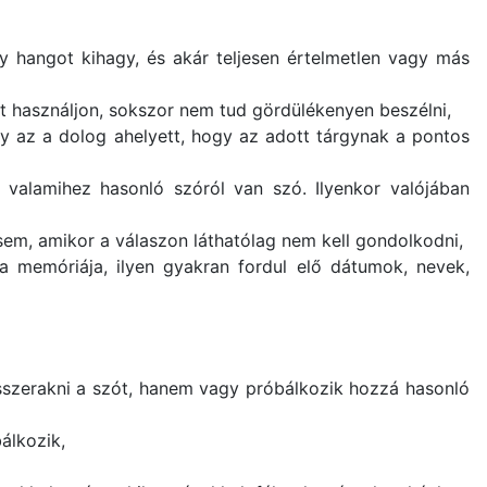
ny hangot kihagy, és akár teljesen értelmetlen vagy más
t használjon, sokszor nem tud gördülékenyen beszélni,
agy az a dolog ahelyett, hogy az adott tárgynak a pontos
valamihez hasonló szóról van szó. Ilyenkor valójában
sem, amikor a válaszon láthatólag nem kell gondolkodni,
a memóriája, ilyen gyakran fordul elő dátumok, nevek,
sszerakni a szót, hanem vagy próbálkozik hozzá hasonló
álkozik,