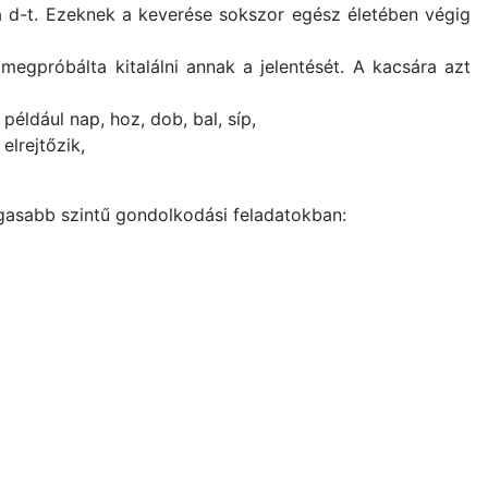
a d-t. Ezeknek a keverése sokszor egész életében végig
megpróbálta kitalálni annak a jelentését. A kacsára azt
ldául nap, hoz, dob, bal, síp,
elrejtőzik,
agasabb szintű gondolkodási feladatokban: