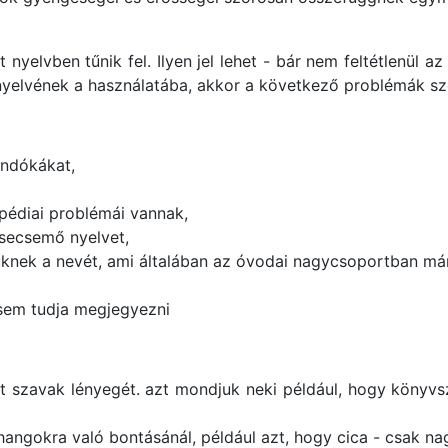
lt nyelvben tűnik fel. Ilyen jel lehet - bár nem feltétlenül
yelvének a használatába, akkor a következő problémák szo
ondókákat,
opédiai problémái vannak,
csecsemő nyelvet,
knek a nevét, ami általában az óvodai nagycsoportban már
e sem tudja megjegyezni
szavak lényegét. azt mondjuk neki például, hogy könyvsze
ngokra való bontásánál, például azt, hogy cica - csak nag