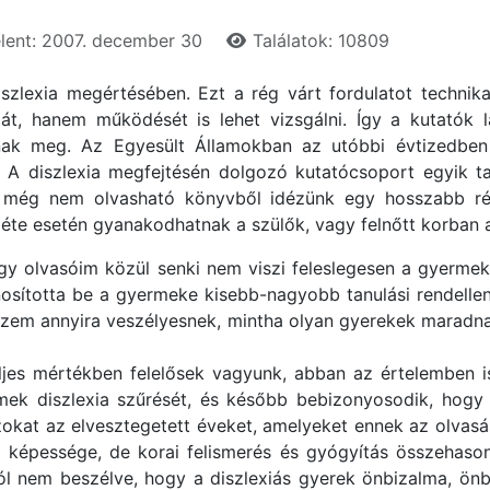
lent: 2007. december 30
Találatok: 10809
zlexia megértésében. Ezt a rég várt fordulatot technik
, hanem működését is lehet vizsgálni. Így a kutatók lá
nak meg. Az Egyesült Államokban az utóbbi évtizedben
. A diszlexia megfejtésén dolgozó kutatócsoport egyik ta
l még nem olvasható könyvből idézünk egy hosszabb ré
léte esetén gyanakodhatnak a szülők, vagy felnőtt korban a
gy olvasóim közül senki nem viszi feleslegesen a gyermek
onosította be a gyermeke kisebb-nagyobb tanulási rendelle
zem annyira veszélyesnek, mintha olyan gyerekek maradnak 
jes mértékben felelősek vagyunk, abban az értelemben i
mek diszlexia szűrését, és később bebizonyosodik, hogy 
azokat az elvesztegetett éveket, amelyeket ennek az olvasá
ló képessége, de korai felismerés és gyógyítás összehaso
l nem beszélve, hogy a diszlexiás gyerek önbizalma, ön