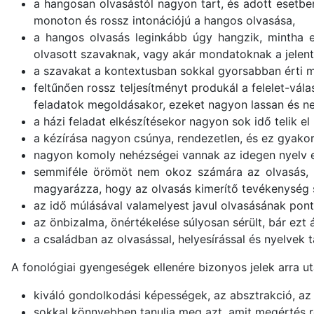
a hangosan olvasástól nagyon tart, és adott esetbe
monoton és rossz intonációjú a hangos olvasása,
a hangos olvasás leginkább úgy hangzik, mintha eg
olvasott szavaknak, vagy akár mondatoknak a jelent
a szavakat a kontextusban sokkal gyorsabban érti me
feltűnően rossz teljesítményt produkál a felelet-vá
feladatok megoldásakor, ezeket nagyon lassan és ne
a házi feladat elkészítésekor nagyon sok idő telik 
a kézírása nagyon csúnya, rendezetlen, és ez gyakorl
nagyon komoly nehézségei vannak az idegen nyelv el
semmiféle örömöt nem okoz számára az olvasás, na
magyarázza, hogy az olvasás kimerítő tevékenység
az idő múlásával valamelyest javul olvasásának pon
az önbizalma, önértékelése súlyosan sérült, bár ezt á
a családban az olvasással, helyesírással és nyelvek 
A fonológiai gyengeségek ellenére bizonyos jelek arra u
kiváló gondolkodási képességek, az absztrakció, az
sokkal könnyebben tanulja meg azt, amit megértés révé