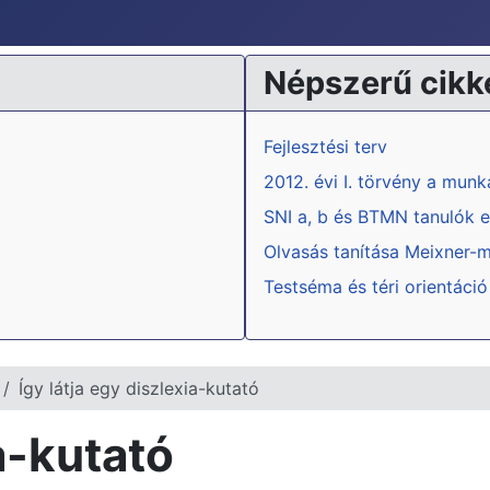
Népszerű cikk
Fejlesztési terv
2012. évi I. törvény a mun
SNI a, b és BTMN tanulók e
Olvasás tanítása Meixner-
Testséma és téri orientáció
Így látja egy diszlexia-kutató
ia-kutató