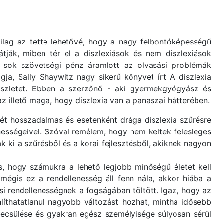
ailag az tette lehetővé, hogy a nagy felbontóképességű
tják, miben tér el a diszlexiások és nem diszlexiások
 sok szövetségi pénz áramlott az olvasási problémák
gja, Sally Shaywitz nagy sikerű könyvet írt A diszlexia
szletet. Ebben a szerzőnő - aki gyermekgyógyász és
z illető maga, hogy diszlexia van a panaszai hátterében.
ét hosszadalmas és esetenként drága diszlexia szűrésre
nességeivel. Szóval remélem, hogy nem keltek felesleges
ki a szűrésből és a korai fejlesztésből, akiknek nagyon
s, hogy számukra a lehető legjobb minőségű életet kell
mégis ez a rendellenesség áll fenn nála, akkor hiába a
si rendellenességnek a fogságában töltött. Igaz, hogy az
nlíthatatlanul nagyobb változást hozhat, mintha idősebb
becsülése és gyakran egész személyisége súlyosan sérül