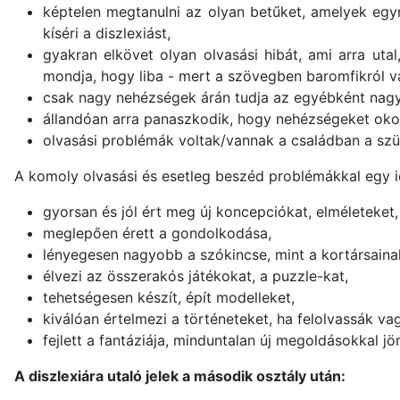
képtelen megtanulni az olyan betűket, amelyek egy
kíséri a diszlexiást,
gyakran elkövet olyan olvasási hibát, ami arra uta
mondja, hogy liba - mert a szövegben baromfikról v
csak nagy nehézségek árán tudja az egyébként nagyo
állandóan arra panaszkodik, hogy nehézségeket okoz a
olvasási problémák voltak/vannak a családban a szül
A komoly olvasási és esetleg beszéd problémákkal egy id
gyorsan és jól ért meg új koncepciókat, elméleteket,
meglepően érett a gondolkodása,
lényegesen nagyobb a szókincse, mint a kortársaina
élvezi az összerakós játékokat, a puzzle-kat,
tehetségesen készít, épít modelleket,
kiválóan értelmezi a történeteket, ha felolvassák vag
fejlett a fantáziája, minduntalan új megoldásokkal jön
A diszlexiára utaló jelek a második osztály után: