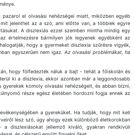
tménye.
t pazarol el olvasási nehézségei miatt, miközben egyéb
 mit jelenthet az a szó, ami előtte van, a többiek egyre
itásukat. A diszlexiás ezzel szemben mintha mindig egy
 az értelmezésre bármilyen jók legyenek egyébként az
halogatják, hogy a gyermeket diszlexia szűrésre vigyék,
zonban egyszerűen nem igaz.
Az olvasási problémákat, ha
n, hogy fölfedezték náluk a bajt - tehát a főiskolán és
derül ki a diszlexia, ekkor azonban már a leggondosabb
s gyerekek komoly olvasási nehézségeit, és abban bízni,
 túlnyomó része egész életében hordozni fogja ennek az
tevékenységében a gyereküket. Ha tudják, hogy mit kell
mérveiről lesz szó, úgy ahogy ezek különböző életkorokban
 diszlexiásokat jellemző kiváló, gyakran rendkívüli
sal, és célszerű együtt figyelni őket.