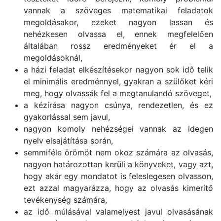
vannak a szöveges matematikai feladatok
megoldásakor, ezeket nagyon lassan és
nehézkesen olvassa el, ennek megfelelően
általában rossz eredményeket ér el a
megoldásoknál,
a házi feladat elkészítésekor nagyon sok idő telik
el minimális eredménnyel, gyakran a szülőket kéri
meg, hogy olvassák fel a megtanulandó szöveget,
a kézírása nagyon csúnya, rendezetlen, és ez
gyakorlással sem javul,
nagyon komoly nehézségei vannak az idegen
nyelv elsajátítása során,
semmiféle örömöt nem okoz számára az olvasás,
nagyon határozottan kerüli a könyveket, vagy azt,
hogy akár egy mondatot is feleslegesen olvasson,
ezt azzal magyarázza, hogy az olvasás kimerítő
tevékenység számára,
az idő múlásával valamelyest javul olvasásának