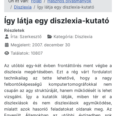
Ön itt van:
Főlap
Hasznos olvasmányok
Diszlexia
Így látja egy diszlexia-kutató
Így látja egy diszlexia-kutató
Részletek
Írta:
Szerkesztő
Kategória:
Diszlexia
Megjelent: 2007. december 30
Találatok: 10807
Az utóbbi egy-két évben frontáttörés ment végbe a
diszlexia megértésében. Ezt a rég várt fordulatot
technikailag az tette lehetővé, hogy a nagy
felbontóképességű komputertomográfokkal nem
csupán az agy struktúráját, hanem működését is lehet
vizsgálni. Így a kutatók látják, miben tér el a
diszlexiások és nem diszlexiások agyműködése,
mialatt azok hasonló feladatokat oldanak meg. Az
Egyesült Államokban az utóbbi évtizedben sok