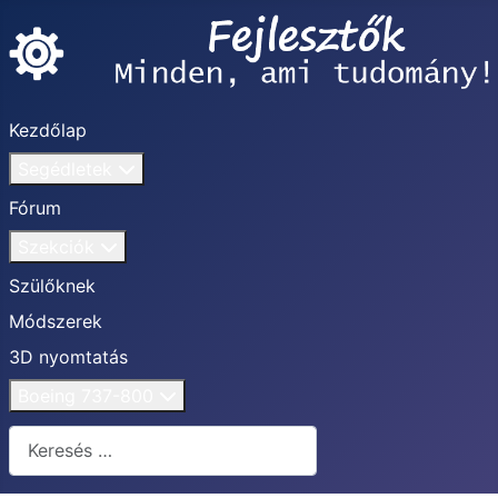
Kezdőlap
Segédletek
Fórum
Szekciók
Szülőknek
Módszerek
3D nyomtatás
Boeing 737-800
Keresés...