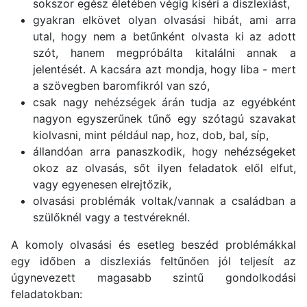
sokszor egész életében végig kíséri a diszlexiást,
gyakran elkövet olyan olvasási hibát, ami arra
utal, hogy nem a betűnként olvasta ki az adott
szót, hanem megpróbálta kitalálni annak a
jelentését. A kacsára azt mondja, hogy liba - mert
a szövegben baromfikról van szó,
csak nagy nehézségek árán tudja az egyébként
nagyon egyszerűnek tűnő egy szótagú szavakat
kiolvasni, mint például nap, hoz, dob, bal, síp,
állandóan arra panaszkodik, hogy nehézségeket
okoz az olvasás, sőt ilyen feladatok elől elfut,
vagy egyenesen elrejtőzik,
olvasási problémák voltak/vannak a családban a
szülőknél vagy a testvéreknél.
A komoly olvasási és esetleg beszéd problémákkal
egy időben a diszlexiás feltűnően jól teljesít az
úgynevezett magasabb szintű gondolkodási
feladatokban: