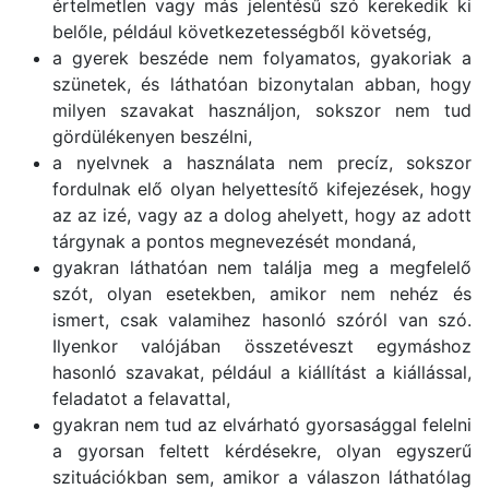
értelmetlen vagy más jelentésű szó kerekedik ki
belőle, például következetességből követség,
a gyerek beszéde nem folyamatos, gyakoriak a
szünetek, és láthatóan bizonytalan abban, hogy
milyen szavakat használjon, sokszor nem tud
gördülékenyen beszélni,
a nyelvnek a használata nem precíz, sokszor
fordulnak elő olyan helyettesítő kifejezések, hogy
az az izé, vagy az a dolog ahelyett, hogy az adott
tárgynak a pontos megnevezését mondaná,
gyakran láthatóan nem találja meg a megfelelő
szót, olyan esetekben, amikor nem nehéz és
ismert, csak valamihez hasonló szóról van szó.
Ilyenkor valójában összetéveszt egymáshoz
hasonló szavakat, például a kiállítást a kiállással,
feladatot a felavattal,
gyakran nem tud az elvárható gyorsasággal felelni
a gyorsan feltett kérdésekre, olyan egyszerű
szituációkban sem, amikor a válaszon láthatólag