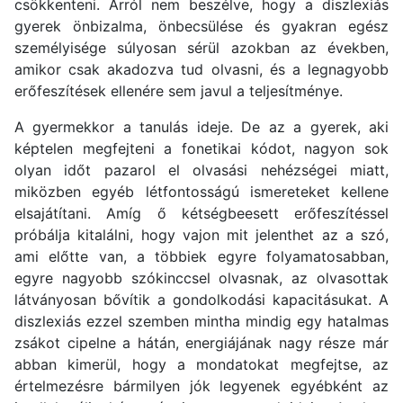
csökkenteni. Arról nem beszélve, hogy a diszlexiás
gyerek önbizalma, önbecsülése és gyakran egész
személyisége súlyosan sérül azokban az években,
amikor csak akadozva tud olvasni, és a legnagyobb
erőfeszítések ellenére sem javul a teljesítménye.
A gyermekkor a tanulás ideje. De az a gyerek, aki
képtelen megfejteni a fonetikai kódot, nagyon sok
olyan időt pazarol el olvasási nehézségei miatt,
miközben egyéb létfontosságú ismereteket kellene
elsajátítani. Amíg ő kétségbeesett erőfeszítéssel
próbálja kitalálni, hogy vajon mit jelenthet az a szó,
ami előtte van, a többiek egyre folyamatosabban,
egyre nagyobb szókinccsel olvasnak, az olvasottak
látványosan bővítik a gondolkodási kapacitásukat. A
diszlexiás ezzel szemben mintha mindig egy hatalmas
zsákot cipelne a hátán, energiájának nagy része már
abban kimerül, hogy a mondatokat megfejtse, az
értelmezésre bármilyen jók legyenek egyébként az