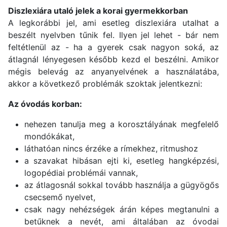
Diszlexiára utaló jelek a korai gyermekkorban
A legkorábbi jel, ami esetleg diszlexiára utalhat a
beszélt nyelvben tűnik fel. Ilyen jel lehet - bár nem
feltétlenül az - ha a gyerek csak nagyon soká, az
átlagnál lényegesen később kezd el beszélni. Amikor
mégis belevág az anyanyelvének a használatába,
akkor a következő problémák szoktak jelentkezni:
Az óvodás korban:
nehezen tanulja meg a korosztályának megfelelő
mondókákat,
láthatóan nincs érzéke a rímekhez, ritmushoz
a szavakat hibásan ejti ki, esetleg hangképzési,
logopédiai problémái vannak,
az átlagosnál sokkal tovább használja a gügyögős
csecsemő nyelvet,
csak nagy nehézségek árán képes megtanulni a
betűknek a nevét, ami általában az óvodai