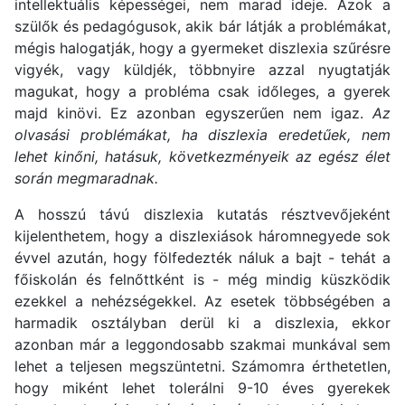
intellektuális képességei, nem marad ideje. Azok a
szülők és pedagógusok, akik bár látják a problémákat,
mégis halogatják, hogy a gyermeket diszlexia szűrésre
vigyék, vagy küldjék, többnyire azzal nyugtatják
magukat, hogy a probléma csak időleges, a gyerek
majd kinövi. Ez azonban egyszerűen nem igaz.
Az
olvasási problémákat, ha diszlexia eredetűek, nem
lehet kinőni, hatásuk, következményeik az egész élet
során megmaradnak.
A hosszú távú diszlexia kutatás résztvevőjeként
kijelenthetem, hogy a diszlexiások háromnegyede sok
évvel azután, hogy fölfedezték náluk a bajt - tehát a
főiskolán és felnőttként is - még mindig küszködik
ezekkel a nehézségekkel. Az esetek többségében a
harmadik osztályban derül ki a diszlexia, ekkor
azonban már a leggondosabb szakmai munkával sem
lehet a teljesen megszüntetni. Számomra érthetetlen,
hogy miként lehet tolerálni 9-10 éves gyerekek