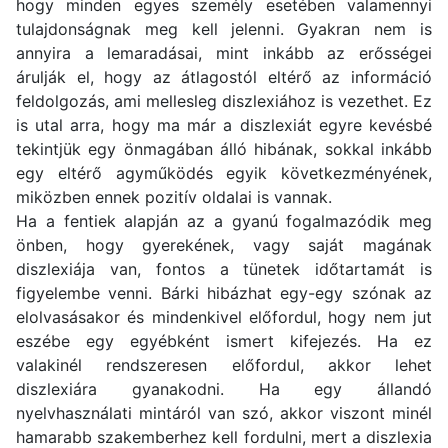
hogy minden egyes személy esetében valamennyi
tulajdonságnak meg kell jelenni. Gyakran nem is
annyira a lemaradásai, mint inkább az erősségei
árulják el, hogy az átlagostól eltérő az információ
feldolgozás, ami mellesleg diszlexiához is vezethet. Ez
is utal arra, hogy ma már a diszlexiát egyre kevésbé
tekintjük egy önmagában álló hibának, sokkal inkább
egy eltérő agyműködés egyik következményének,
miközben ennek pozitív oldalai is vannak.
Ha a fentiek alapján az a gyanú fogalmazódik meg
önben, hogy gyerekének, vagy saját magának
diszlexiája van, fontos a tünetek időtartamát is
figyelembe venni. Bárki hibázhat egy-egy szónak az
elolvasásakor és mindenkivel előfordul, hogy nem jut
eszébe egy egyébként ismert kifejezés. Ha ez
valakinél rendszeresen előfordul, akkor lehet
diszlexiára gyanakodni. Ha egy állandó
nyelvhasználati mintáról van szó, akkor viszont minél
hamarabb szakemberhez kell fordulni, mert a diszlexia