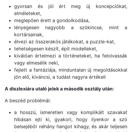
gyorsan és jól ért meg új koncepciókat,
elméleteket,
meglepően érett a gondolkodása,
lényegesen nagyobb a szókincse, mint a
kortársainak,
élvezi az összerakós játékokat, a puzzle-kat,
tehetségesen készít, épít modelleket,
kiválóan értelmezi a történeteket, ha felolvassák
vagy elmesélik neki,
fejlett a fantáziája, minduntalan új megoldásokkal
jön elő, kíváncsi, a tudást nagyra értékeli
A diszlexiára utaló jelek a második osztály után:
A beszéd problémái:
a hosszú, ismeretlen vagy komplikált szavakat
hibásan ejti ki, gyakori, hogy ilyenkor a szó
belsejéből néhány hangot kihagy, és akár teljesen