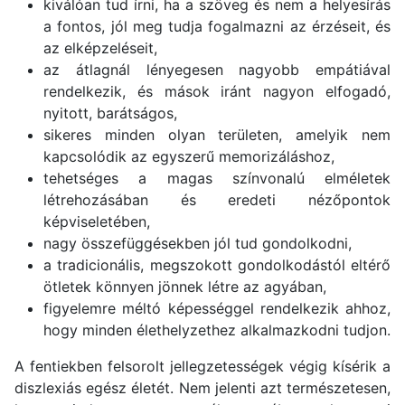
kiválóan tud írni, ha a szöveg és nem a helyesírás
a fontos, jól meg tudja fogalmazni az érzéseit, és
az elképzeléseit,
az átlagnál lényegesen nagyobb empátiával
rendelkezik, és mások iránt nagyon elfogadó,
nyitott, barátságos,
sikeres minden olyan területen, amelyik nem
kapcsolódik az egyszerű memorizáláshoz,
tehetséges a magas színvonalú elméletek
létrehozásában és eredeti nézőpontok
képviseletében,
nagy összefüggésekben jól tud gondolkodni,
a tradicionális, megszokott gondolkodástól eltérő
ötletek könnyen jönnek létre az agyában,
figyelemre méltó képességgel rendelkezik ahhoz,
hogy minden élethelyzethez alkalmazkodni tudjon.
A fentiekben felsorolt jellegzetességek végig kísérik a
diszlexiás egész életét. Nem jelenti azt természetesen,