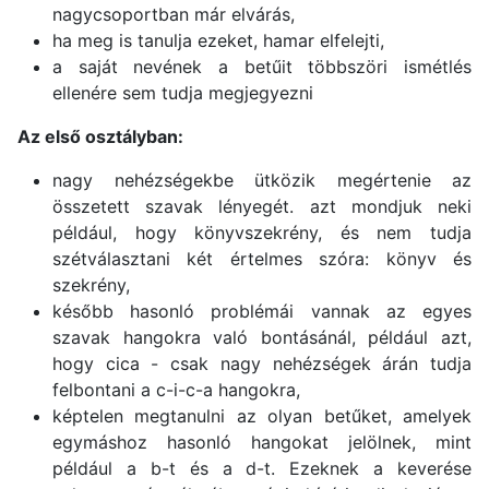
nagycsoportban már elvárás,
ha meg is tanulja ezeket, hamar elfelejti,
a saját nevének a betűit többszöri ismétlés
ellenére sem tudja megjegyezni
Az első osztályban:
nagy nehézségekbe ütközik megértenie az
összetett szavak lényegét. azt mondjuk neki
például, hogy könyvszekrény, és nem tudja
szétválasztani két értelmes szóra: könyv és
szekrény,
később hasonló problémái vannak az egyes
szavak hangokra való bontásánál, például azt,
hogy cica - csak nagy nehézségek árán tudja
felbontani a c-i-c-a hangokra,
képtelen megtanulni az olyan betűket, amelyek
egymáshoz hasonló hangokat jelölnek, mint
például a b-t és a d-t. Ezeknek a keverése