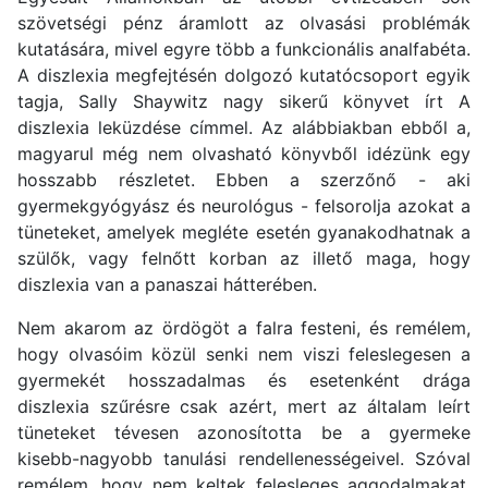
szövetségi pénz áramlott az olvasási problémák
kutatására, mivel egyre több a funkcionális analfabéta.
A diszlexia megfejtésén dolgozó kutatócsoport egyik
tagja, Sally Shaywitz nagy sikerű könyvet írt A
diszlexia leküzdése címmel. Az alábbiakban ebből a,
magyarul még nem olvasható könyvből idézünk egy
hosszabb részletet. Ebben a szerzőnő - aki
gyermekgyógyász és neurológus - felsorolja azokat a
tüneteket, amelyek megléte esetén gyanakodhatnak a
szülők, vagy felnőtt korban az illető maga, hogy
diszlexia van a panaszai hátterében.
Nem akarom az ördögöt a falra festeni, és remélem,
hogy olvasóim közül senki nem viszi feleslegesen a
gyermekét hosszadalmas és esetenként drága
diszlexia szűrésre csak azért, mert az általam leírt
tüneteket tévesen azonosította be a gyermeke
kisebb-nagyobb tanulási rendellenességeivel. Szóval
remélem, hogy nem keltek felesleges aggodalmakat,