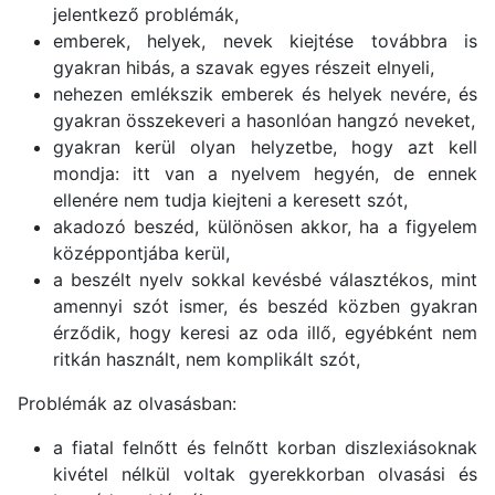
jelentkező problémák,
emberek, helyek, nevek kiejtése továbbra is
gyakran hibás, a szavak egyes részeit elnyeli,
nehezen emlékszik emberek és helyek nevére, és
gyakran összekeveri a hasonlóan hangzó neveket,
gyakran kerül olyan helyzetbe, hogy azt kell
mondja: itt van a nyelvem hegyén, de ennek
ellenére nem tudja kiejteni a keresett szót,
akadozó beszéd, különösen akkor, ha a figyelem
középpontjába kerül,
a beszélt nyelv sokkal kevésbé választékos, mint
amennyi szót ismer, és beszéd közben gyakran
érződik, hogy keresi az oda illő, egyébként nem
ritkán használt, nem komplikált szót,
Problémák az olvasásban:
a fiatal felnőtt és felnőtt korban diszlexiásoknak
kivétel nélkül voltak gyerekkorban olvasási és