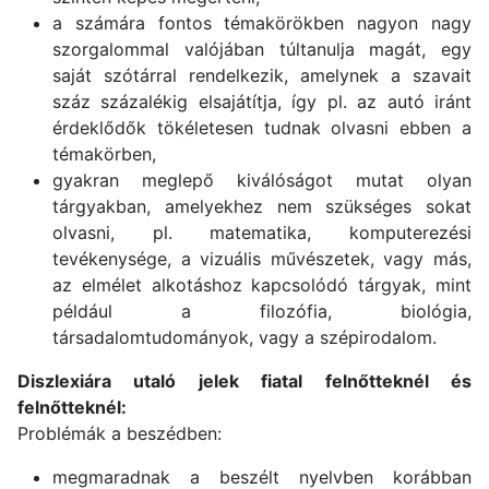
a számára fontos témakörökben nagyon nagy
szorgalommal valójában túltanulja magát, egy
saját szótárral rendelkezik, amelynek a szavait
száz százalékig elsajátítja, így pl. az autó iránt
érdeklődők tökéletesen tudnak olvasni ebben a
témakörben,
gyakran meglepő kiválóságot mutat olyan
tárgyakban, amelyekhez nem szükséges sokat
olvasni, pl. matematika, komputerezési
tevékenysége, a vizuális művészetek, vagy más,
az elmélet alkotáshoz kapcsolódó tárgyak, mint
például a filozófia, biológia,
társadalomtudományok, vagy a szépirodalom.
Diszlexiára utaló jelek fiatal felnőtteknél és
felnőtteknél:
Problémák a beszédben:
megmaradnak a beszélt nyelvben korábban