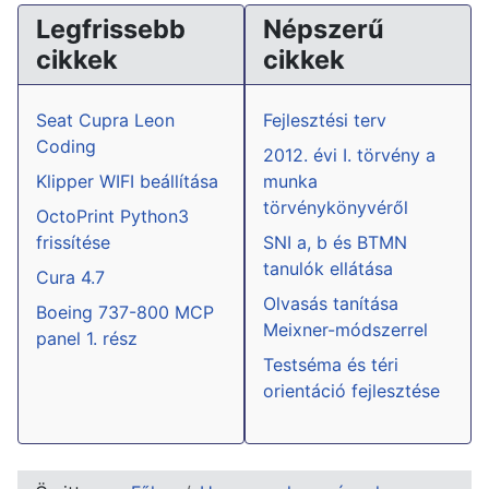
Legfrissebb
Népszerű
cikkek
cikkek
Seat Cupra Leon
Fejlesztési terv
Coding
2012. évi I. törvény a
Klipper WIFI beállítása
munka
törvénykönyvéről
OctoPrint Python3
frissítése
SNI a, b és BTMN
tanulók ellátása
Cura 4.7
Olvasás tanítása
Boeing 737-800 MCP
Meixner-módszerrel
panel 1. rész
Testséma és téri
orientáció fejlesztése