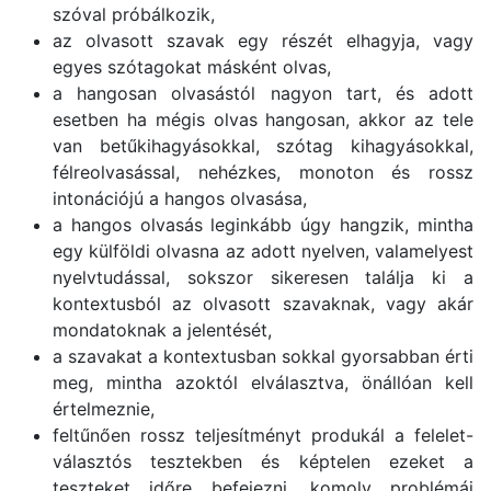
szóval próbálkozik,
az olvasott szavak egy részét elhagyja, vagy
egyes szótagokat másként olvas,
a hangosan olvasástól nagyon tart, és adott
esetben ha mégis olvas hangosan, akkor az tele
van betűkihagyásokkal, szótag kihagyásokkal,
félreolvasással, nehézkes, monoton és rossz
intonációjú a hangos olvasása,
a hangos olvasás leginkább úgy hangzik, mintha
egy külföldi olvasna az adott nyelven, valamelyest
nyelvtudással, sokszor sikeresen találja ki a
kontextusból az olvasott szavaknak, vagy akár
mondatoknak a jelentését,
a szavakat a kontextusban sokkal gyorsabban érti
meg, mintha azoktól elválasztva, önállóan kell
értelmeznie,
feltűnően rossz teljesítményt produkál a felelet-
választós tesztekben és képtelen ezeket a
teszteket időre befejezni, komoly problémái