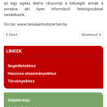
az egy egész életre rányomja a bélyegét annak a
sorsára, aki ilyen információ feldolgozással
rendelkezik.
Forrás: www.tanulasmodszertan.hu
Előző cikk: Diszlexia
Következő cikk: 
Előző
Következő
LINKEK
Segédletekhez
Hasznos olvasmányokhoz
Törvényekhez
Oldaltérkép