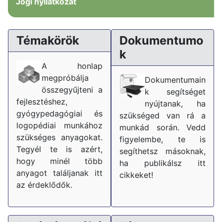
Jogi nyilatkozat
Témakörök
Dokumentumo
k
A honlap
megpróbálja
Dokumentumain
összegyűjteni a
k segítséget
fejlesztéshez,
nyújtanak, ha
gyógypedagógiai és
szükséged van rá a
logopédiai munkához
munkád során. Vedd
szükséges anyagokat.
figyelembe, te is
Tegyél te is azért,
segíthetsz másoknak,
hogy minél több
ha publikálsz itt
anyagot találjanak itt
cikkeket!
az érdeklődők.