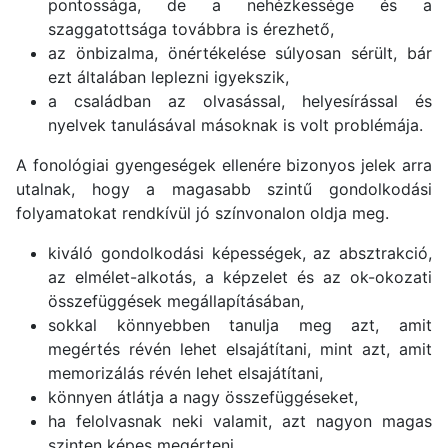
pontossága, de a nehézkessége és a
szaggatottsága továbbra is érezhető,
az önbizalma, önértékelése súlyosan sérült, bár
ezt általában leplezni igyekszik,
a családban az olvasással, helyesírással és
nyelvek tanulásával másoknak is volt problémája.
A fonológiai gyengeségek ellenére bizonyos jelek arra
utalnak, hogy a magasabb szintű gondolkodási
folyamatokat rendkívül jó színvonalon oldja meg.
kiváló gondolkodási képességek, az absztrakció,
az elmélet-alkotás, a képzelet és az ok-okozati
összefüggések megállapításában,
sokkal könnyebben tanulja meg azt, amit
megértés révén lehet elsajátítani, mint azt, amit
memorizálás révén lehet elsajátítani,
könnyen átlátja a nagy összefüggéseket,
ha felolvasnak neki valamit, azt nagyon magas
szinten képes megérteni,