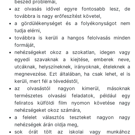
beszéd problémái,
az olvasás idővel egyre fontosabb lesz, de
továbbra is nagy erőfeszítést követel,
a gördülékenységet és a folyékonyságot nem
tudja elérni,
továbbra is kerüli a hangos felolvasás minden
formáját,
nehézségeket okoz a szokatlan, idegen vagy
egyedi szavaknak a kiejtése, emberek neve,
utcáknak, helyszíneknek, irányoknak, ételeknek a
megnevezése. Ezt általában, ha csak lehet, el is
kerüli, mert fél a tévedéstől,
az olvasástól nagyon kimerül, másoknak
természetes olvasási feladatok, például egy
feliratos külföldi film nyomon követése nagy
nehézségeket okoz számára,
a felelet választós teszteket nagyon nagy
nehézségek árán oldja meg,
sok órát tölt az iskolai vagy munkához