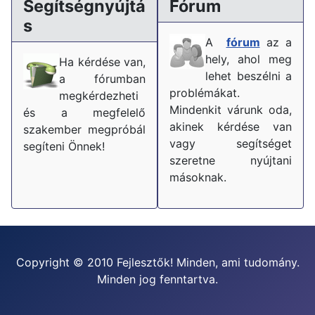
Segítségnyújtá
Fórum
s
A
fórum
az a
hely, ahol meg
Ha kérdése van,
lehet beszélni a
a fórumban
problémákat.
megkérdezheti
Mindenkit várunk oda,
és a megfelelő
akinek kérdése van
szakember megpróbál
vagy segítséget
segíteni Önnek!
szeretne nyújtani
másoknak.
Copyright © 2010 Fejlesztők! Minden, ami tudomány.
Minden jog fenntartva.