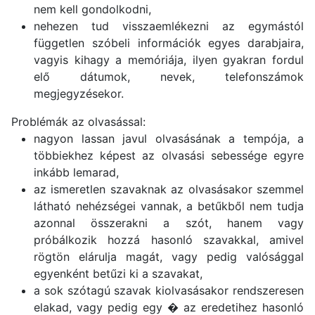
nem kell gondolkodni,
nehezen tud visszaemlékezni az egymástól
független szóbeli információk egyes darabjaira,
vagyis kihagy a memóriája, ilyen gyakran fordul
elő dátumok, nevek, telefonszámok
megjegyzésekor.
Problémák az olvasással:
nagyon lassan javul olvasásának a tempója, a
többiekhez képest az olvasási sebessége egyre
inkább lemarad,
az ismeretlen szavaknak az olvasásakor szemmel
látható nehézségei vannak, a betűkből nem tudja
azonnal összerakni a szót, hanem vagy
próbálkozik hozzá hasonló szavakkal, amivel
rögtön elárulja magát, vagy pedig valósággal
egyenként betűzi ki a szavakat,
a sok szótagú szavak kiolvasásakor rendszeresen
elakad, vagy pedig egy � az eredetihez hasonló