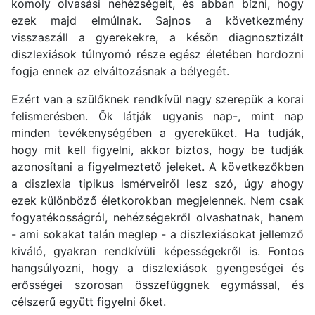
komoly olvasási nehézségeit, és abban bízni, hogy
ezek majd elmúlnak. Sajnos a következmény
visszaszáll a gyerekekre, a későn diagnosztizált
diszlexiások túlnyomó része egész életében hordozni
fogja ennek az elváltozásnak a bélyegét.
Ezért van a szülőknek rendkívül nagy szerepük a korai
felismerésben. Ők látják ugyanis nap-, mint nap
minden tevékenységében a gyereküket. Ha tudják,
hogy mit kell figyelni, akkor biztos, hogy be tudják
azonosítani a figyelmeztető jeleket. A következőkben
a diszlexia tipikus ismérveiről lesz szó, úgy ahogy
ezek különböző életkorokban megjelennek. Nem csak
fogyatékosságról, nehézségekről olvashatnak, hanem
- ami sokakat talán meglep - a diszlexiásokat jellemző
kiváló, gyakran rendkívüli képességekről is. Fontos
hangsúlyozni, hogy a diszlexiások gyengeségei és
erősségei szorosan összefüggnek egymással, és
célszerű együtt figyelni őket.