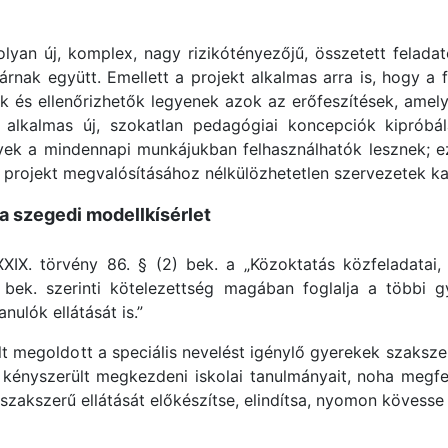
olyan új, komplex, nagy rizikótényezőjű, összetett felada
árnak együtt. Emellett a projekt alkalmas arra is, hogy a 
hatók és ellenőrizhetők legyenek azok az erőfeszítések, am
” alkalmas új, szokatlan pedagógiai koncepciók kipróbá
yek a mindennapi munkájukban felhasználhatók lesznek; ez
 a projekt megvalósításához nélkülözhetetlen szervezetek 
a szegedi modellkísérlet
XIX. törvény 86. § (2) bek. a „Közoktatás közfeladatai, 
ek. szerinti kötelezettség magában foglalja a többi gye
ulók ellátását is.”
 megoldott a speciális nevelést igénylő gyerekek szakszer
kényszerült megkezdeni iskolai tanulmányait, noha megfelel
 szakszerű ellátását előkészítse, elindítsa, nyomon kövesse 