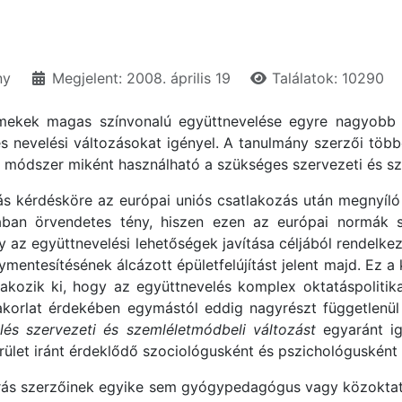
ny
Megjelent: 2008. április 19
Találatok: 10290
mekek magas színvonalú együttnevelése egyre nagyobb 
és nevelési változásokat igényel. A tanulmány szerzői több
ési módszer miként használható a szükséges szervezeti és 
tás kérdésköre az európai uniós csatlakozás után megnyíló
an örvendetes tény, hiszen ezen az európai normák s
 az együttnevelési lehetőségek javítása céljából rendelkez
lymentesítésének álcázott épületfelújítást jelent majd. Ez a
zik ki, hogy az együttnevelés komplex oktatáspolitikai, 
yakorlat érdekében egymástól eddig nagyrészt független
lés szervezeti és szemléletmódbeli változást
egyaránt ig
ület iránt érdeklődő szociológusként és pszichológusként ke
ó írás szerzőinek egyike sem gyógypedagógus vagy közokt