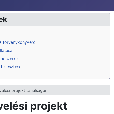
ek
ka törvénykönyvéről
llátása
módszerrel
 fejlesztése
elési projekt tanulságai
elési projekt