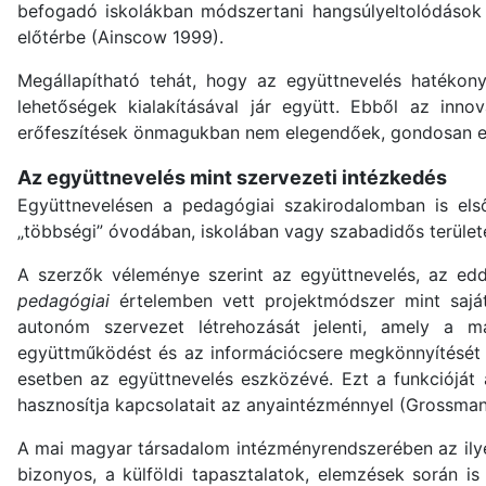
befogadó iskolákban módszertani hangsúlyeltolódások i
előtérbe (Ainscow 1999).
Megállapítható tehát, hogy az együttnevelés hatékony
lehetőségek kialakításával jár együtt. Ebből az inno
erőfeszítések önmagukban nem elegendőek, gondosan elő
Az együttnevelés mint szervezeti intézkedés
Együttnevelésen a pedagógiai szakirodalomban is el
„többségi” óvodában, iskolában vagy szabadidős területe
A szerzők véleménye szerint az együttnevelés, az eddi
pedagógiai
értelemben vett projektmódszer mint saját
autonóm szervezet létrehozását jelenti, amely a m
együttműködést és az információcsere megkönnyítését tű
esetben az együttnevelés eszközévé. Ezt a funkcióját 
hasznosítja kapcsolatait az anyaintézménnyel (Grossman
A mai magyar társadalom intézményrendszerében az ilye
bizonyos, a külföldi tapasztalatok, elemzések során is