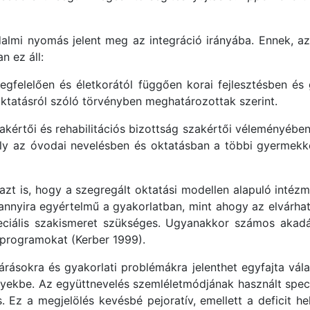
mi nyomás jelent meg az integráció irányába. Ennek, az A
n ez áll:
gfelelően és életkorától függően korai fejlesztésben és
oktatásról szóló törvényben meghatározottak szerint.
szakértői és rehabilitációs bizottság szakértői véleményébe
ly az óvodai nevelésben és oktatásban a többi gyermekkel
i azt is, hogy a szegregált oktatási modellen alapuló in
nnyira egyértelmű a gyakorlatban, mint ahogy az elvárha
eciális szakismeret szükséges. Ugyanakkor számos akadá
 programokat (Kerber 1999).
árásokra és gyakorlati problémákra jelenthet egyfajta vála
nyekbe. Az együttnevelés szemléletmódjának használt spec
s. Ez a megjelölés kevésbé pejoratív, emellett a deficit he