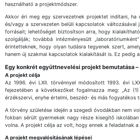
használható a projektmódszer.
Akkor éri meg egy szervezetnek projektet indítani, ha 
és/vagy a szervezeten belüli kapcsolatok változásával j
forrásait; lehetőséget biztosítson arra, hogy kialakít
szolgálják; továbbá intézményesült „laboratóriumként
érintetteknek, hogy olyan tudásra tegyenek szert, amel
hanem új szakmai kapcsolatok kialakítását is. Ez pedig
Egy konkrét együttnevelési projekt bemutatása – 
A projekt célja
Az 1996. évi LXII. törvénnyel módosított 1993. évi LXX
fejezetében a következőket fogalmazza meg: „Az (1) b
érzékszervi, enyhe értelmi, beszéd- és más fogyatékos tan
A törvény születése idején a szegedi óvodákban nem volt
fokban sérült gyermekek nagy része kisegítő iskolában 
volna. A projekt célja az volt, hogy ennek a feladatnak a
A projekt megvalósításának lépései