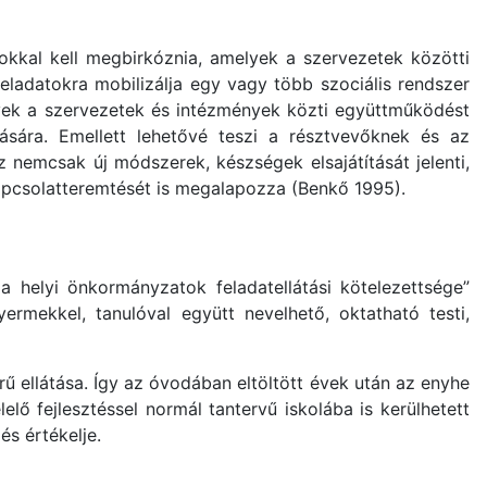
tokkal kell megbirkóznia, amelyek a szervezetek közötti
feladatokra mobilizálja egy vagy több szociális rendszer
elyek a szervezetek és intézmények közti együttműködést
lására. Emellett lehetővé teszi a résztvevőknek és az
 nemcsak új módszerek, készségek elsajátítását jelenti,
kapcsolatteremtését is megalapozza (Benkő 1995).
a helyi önkormányzatok feladatellátási kötelezettsége”
rmekkel, tanulóval együtt nevelhető, oktatható testi,
ű ellátása. Így az óvodában eltöltött évek után az enyhe
ő fejlesztéssel normál tantervű iskolába is kerülhetett
és értékelje.