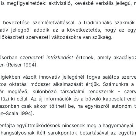
s megfigyelhetőek: aktivizáló, kevésbé verbális jellegű
 bevezetése szemléletváltással, a tradicionális szakmák
vatív jellegből adódik az a következtetés, hogy az eg
készített szervezeti változásokra van szükség.
sősorban
szervezeti intézkedést
értenek, amely akadályoz
n (Reiser 1994).
giekben vázolt innovatív jellegénél fogva sajátos szerve
os oktatási módszer alkalmazását értjük. Számunkra a p
ár meglévő, különböző társadalmi rendszerek – szerv
zi ki célul. Az új információk és a bővülő kapcsolatrendsz
azonban csak akkor töltheti be, ha egyrészről autonóm te
n–Scala 1994).
nfajta együttműködésnek nincsenek meg a hagyományai. E
 hangsúlyosnak ítélt sarokpontok betartásával az együttn