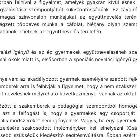
orban felhívni a figyelmet, amelyek gyakran kívül esne
gvalósítása szempontjából kulcsfontosságúak. Ez távolr
as színvonalon munkájukat az együttnevelés terén.
gzett többéves munka a cáfolat. Néhány olyan szemp
anok lehetnek az együttnevelés területén.
velési igényű
és az ép gyermekek együttnevelésének szakm
ai okok miatt is, elsősorban a speciális nevelési igényű
őnye van: az akadályozott gyermek személyére szabott fejl
kemberek arra is felhívják a figyelmet, hogy a nem szaksze
lt nevelésnek mélyreható következményei vannak az oktatá
 között a szakemberek a pedagógiai szempontból homogé
azt a felfogást is, hogy a gyermekek egy csoportját 
peciális módszereket nem igényelnek. Vagyis, ha egy gyerme
zelésére szakosodott intézményben kell elhelyezni (Csá
nösebb szükségük kiegészítő segítésnyújtásra.
Éppen ezért 