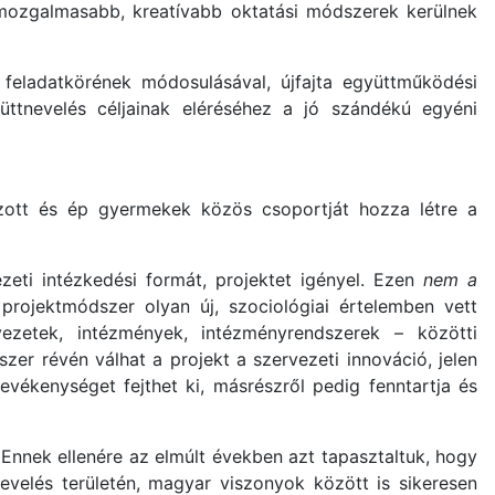
, mozgalmasabb, kreatívabb oktatási módszerek kerülnek
 feladatkörének módosulásával, újfajta együttműködési
yüttnevelés céljainak eléréséhez a jó szándékú egyéni
ott és ép gyermekek közös csoportját hozza létre a
zeti intézkedési formát, projektet igényel. Ezen
nem a
rojektmódszer olyan új, szociológiai értelemben vett
ezetek, intézmények, intézményrendszerek – közötti
er révén válhat a projekt a szervezeti innováció, jelen
vékenységet fejthet ki, másrészről pedig fenntartja és
nnek ellenére az elmúlt években azt tapasztaltuk, hogy
evelés területén, magyar viszonyok között is sikeresen