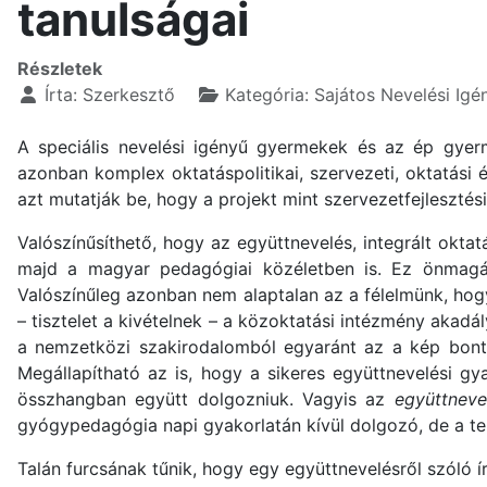
tanulságai
Részletek
Írta:
Szerkesztő
Kategória:
Sajátos Nevelési Igé
A speciális nevelési igényű gyermekek és az ép gyer
azonban komplex oktatáspolitikai, szervezeti, oktatási 
azt mutatják be, hogy a projekt mint szervezetfejleszt
Valószínűsíthető, hogy az együttnevelés, integrált okta
majd a magyar pedagógiai közéletben is. Ez önmagáb
Valószínűleg azonban nem alaptalan az a félelmünk, hogy
– tisztelet a kivételnek – a közoktatási intézmény akadá
a nemzetközi szakirodalomból egyaránt az a kép bontako
Megállapítható az is, hogy a sikeres együttnevelési g
összhangban együtt dolgozniuk. Vagyis az
együttneve
gyógypedagógia napi gyakorlatán kívül dolgozó, de a ter
Talán furcsának tűnik, hogy egy együttnevelésről szól