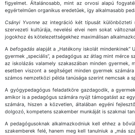
figyelmet. Általánosabb, mint az orvosi alapú fogyaté
egyértelműen organikus eredetűek, így alkalmasabb ped
Csányi Yvonne
az integráció két típusát különbözteti
szervezeti kultúrája, nevelési elvei nem sokat változn
jogokhoz és kötelezettségekhez maximálisan alkalmazko
A
befogadás
alapját a „Hatékony iskolát mindenkinek”
gyermek „speciális”, a pedagógus az átlag mint mérce sz
az iskolázás valamely szakaszában minden gyermek, mé
esetben viszont a segítséget minden gyermek számára e
számos nemzetközi példa tanúsága szerint nemcsak a s
A gyógypedagógus feladatköre gazdagodik, a gyermekre 
amikor is a pedagógus számára nyújt támogatást az egyé
számára, hiszen a közvetlen, általában egyéni fejlesz
dolgozó, kompetens szakember munkáját is szakmai tanác
A pedagógusoknak alkalmazkodniuk kell ehhez a bővülő 
szakemberek felé, hanem meg kell tanulniuk a „más sz