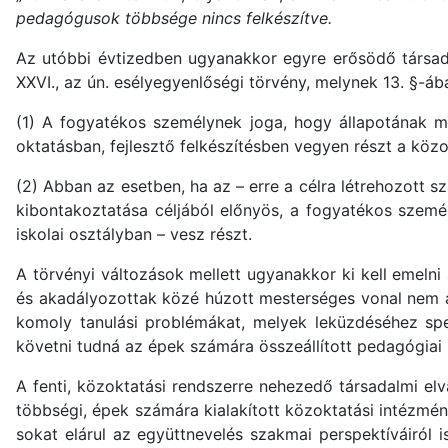
pedagógusok többsége nincs felkészítve.
Az utóbbi évtizedben ugyanakkor egyre erősödő társadal
XXVI., az ún. esélyegyenlőségi törvény, melynek 13. §-ába
(1) A fogyatékos személynek joga, hogy állapotának me
oktatásban, fejlesztő felkészítésben vegyen részt a köz
(2) Abban az esetben, ha az – erre a célra létrehozott 
kibontakoztatása céljából előnyös, a fogyatékos szemé
iskolai osztályban – vesz részt.
A törvényi változások mellett ugyanakkor ki kell emeln
és akadályozottak közé húzott mesterséges vonal nem a
komoly tanulási problémákat, melyek leküzdéséhez sp
követni tudná az épek számára összeállított pedagógiai
A fenti, közoktatási rendszerre nehezedő társadalmi elv
többségi, épek számára kialakított közoktatási intézmé
sokat elárul az együttnevelés szakmai perspektíváiról i