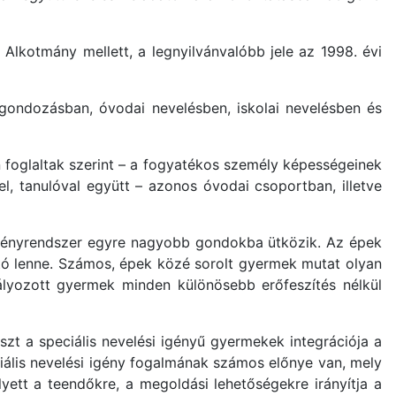
lkotmány mellett, a legnyilvánvalóbb jele az 1998. évi
 gondozásban, óvodai nevelésben, iskolai nevelésben és
n foglaltak szerint – a fogyatékos személy képességeinek
, tanulóval együtt – azonos óvodai csoportban, illetve
tézményrendszer egyre nagyobb gondokba ütközik. Az épek
tó lenne. Számos, épek közé sorolt gyermek mutat olyan
lyozott gyermek minden különösebb erőfeszítés nélkül
szt a speciális nevelési igényű gyermekek integrációja a
iális nevelési igény fogalmának számos előnye van, mely
lyett a teendőkre, a megoldási lehetőségekre irányítja a