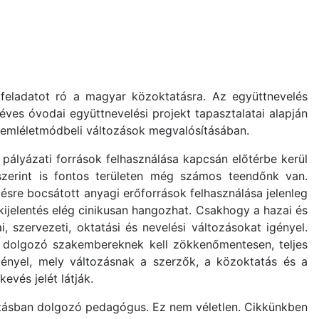
feladatot ró a magyar közoktatásra. Az együttnevelés
éves óvodai együttnevelési projekt tapasztalatai alapján
szemléletmódbeli változások megvalósításában.
 pályázati források felhasználása kapcsán előtérbe kerül
zerint is fontos területen még számos teendőnk van.
ésre bocsátott anyagi erőforrások felhasználása jelenleg
 kijelentés elég cinikusan hangozhat. Csakhogy a hazai és
szervezeti, oktatási és nevelési változásokat igényel.
ül dolgozó szakembereknek kell zökkenőmentesen, teljes
ényel, mely változásnak a szerzők, a közoktatás és a
vés jelét látják.
atásban dolgozó pedagógus. Ez nem véletlen. Cikkünkben