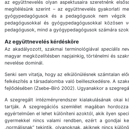
az együttnevelés olyan aspektusaira szeretnénk elsős
megítélésünk szerint – az együttnevelés gyakorlati me
gyógypedagógusok és a pedagógusok nem végzik mag
pedagógusokkal és gyógypedagógusokkal közösen vé
pedagógusok, mind a gyógypedagógusok számára szokatl
Az együttnevelés kérdésköre
Az akadályozott, szakmai terminológiával
speciális ne
magyar megközelítésben napjainkig, történelmi és szakm
nevelése dominál.
Senki sem vitatja, hogy az elkülönülésnek számtalan el
felkészítés a társadalomba való beilleszkedésre. A sza
fejlődésében (Zsebe–Bíró 2002). Ugyanakkor a szegregá
A szegregált intézményrendszer kialakulásának okai
tartják. A szegregációs szemlélet magában hordozza 
egyértelműen el lehet különíteni azoktól, akik ilyen s
gyermekkel nincs valami rendben, ezért a gondjai ke
„normálisnak” tekintik, olyanoknak, akiknek nincs külö