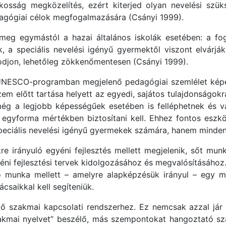
kosság megközelítés, ezért kiterjed olyan nevelési szük
agógiai célok megfogalmazására (Csányi 1999).
 meg egymástól a hazai általános iskolák esetében: a f
ak, a speciális nevelési igényű gyermektől viszont elvárjá
djon, lehetőleg zökkenőmentesen (Csányi 1999).
 UNESCO-programban megjelenő pedagógiai szemlélet képez
em előtt tartása helyett az egyedi, sajátos tulajdonságokra
g a legjobb képességűek esetében is felléphetnek és val
gyforma mértékben biztosítani kell. Ehhez fontos eszköz 
peciális nevelési igényű gyermekek számára, hanem minde
irányuló egyéni fejlesztés mellett megjelenik, sőt mun
ni fejlesztési tervek kidolgozásához és megvalósításához
tő munka mellett – amelyre alapképzésük irányul – egy má
saikkal kell segíteniük.
szakmai kapcsolati rendszerhez. Ez nemcsak azzal jár e
akmai nyelvet” beszélő, más szempontokat hangoztató sza