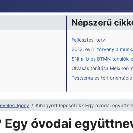
Népszerű cikk
Fejlesztési terv
2012. évi I. törvény a mun
SNI a, b és BTMN tanulók e
Olvasás tanítása Meixner-
Testséma és téri orientáció
evelési Igény
Kihagyott lépcsőfok? Egy óvodai együttnev
 Egy óvodai együttnev