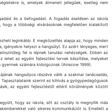
ségletekre is, amelyek átmeneti jellegűek, esetleg nem
ogadást és a befogadást. A
fogadás
esetében az iskola
k, hogy a többségi elvárásoknak megfelelően kialakított
heti leginkább. E megközelítés alapja az, hogy minden
, igényekre helyezi a hangsúlyt. Ez azért lényeges, mert
ószínűleg fel is lépnek tanulási nehézségek. Ebben az
lehet az egyéni fejlesztési tervek készítése, melyeket
n gyermek számára kidolgoznak (Ainscow 1999).
kájának hangsúlyos részéve válik a szakmai tanácsadás,
. Tapasztalataink szerint ez kihívás a gyógypedagógusok
sik, az egyéni fejlesztéstől eltérő körülmények között
gyütt, hogy az iskola, sőt az osztály is megnyílik más
kemberekkel való sikeres kommunikációt is. Emellett a