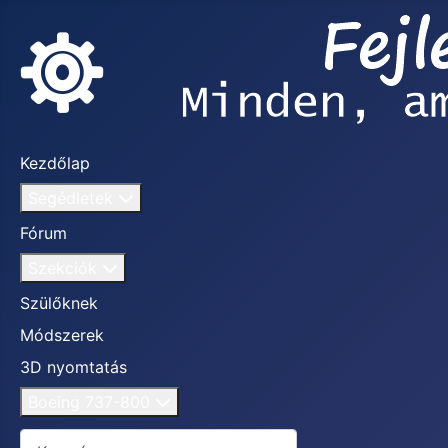
Kezdőlap
Segédletek
Fórum
Szekciók
Szülőknek
Módszerek
3D nyomtatás
Boeing 737-800
Keresés...