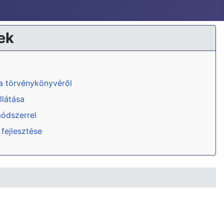
ek
ka törvénykönyvéről
llátása
módszerrel
 fejlesztése