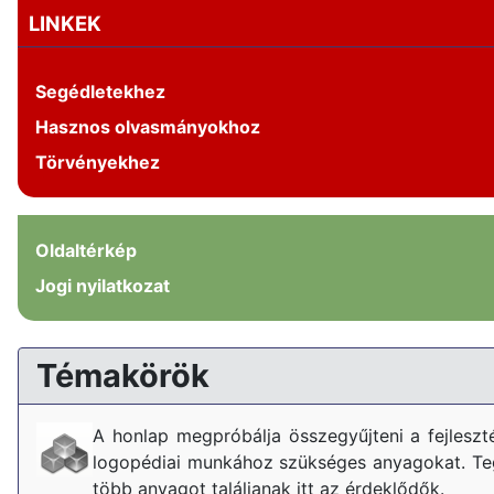
LINKEK
Segédletekhez
Hasznos olvasmányokhoz
Törvényekhez
Oldaltérkép
Jogi nyilatkozat
Témakörök
A honlap megpróbálja összegyűjteni a fejlesz
logopédiai munkához szükséges anyagokat. Tegy
több anyagot találjanak itt az érdeklődők.