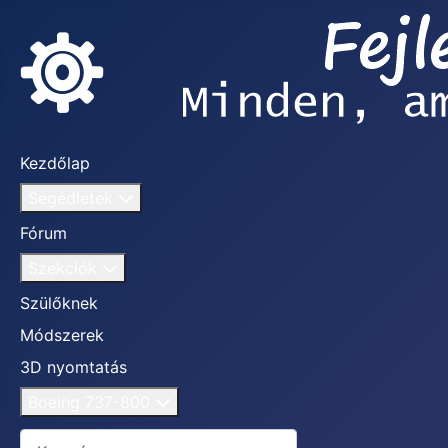
Kezdőlap
Segédletek
Fórum
Szekciók
Szülőknek
Módszerek
3D nyomtatás
Boeing 737-800
Keresés...