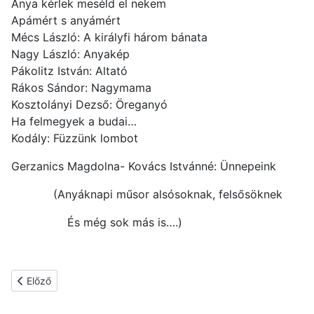
Anya kérlek meséld el nekem
Apámért s anyámért
Mécs László: A királyfi három bánata
Nagy László: Anyakép
Pákolitz István: Altató
Rákos Sándor: Nagymama
Kosztolányi Dezső: Öreganyó
Ha felmegyek a budai…
Kodály: Füzzünk lombot
Gerzanics Magdolna- Kovács Istvánné: Ünnepeink
(Anyáknapi műsor alsósoknak, felsősöknek
És még sok más is….)
Előző cikk: Dalok anyák napjára
Előző