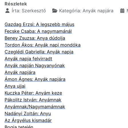
Részletek
Írta:
Szerkesztő
Kategória:
Anyák napjára
Gazdag Erzsi: A legszebb május
Fecske Csaba: A nagymamánál
Beney Zsuzsa: Anya dúdolja
Tordon Ákos: Anyák napi mondóka
Czeglédi Gabriella: Anyák napja
Anyák napja felvirradt
Anyák napján Nagyanyónak
Anyák napjára
Ámon Ágnes: Anyák napjára
Anya ujjai
Kuczka Péter: Anyám keze
Pákolitz István: Anyámnak
Anyámnak/Nagymamámnak
Nadányi Zoltán: Anyu
Az Árgyélus kismadár
Bogja tetején