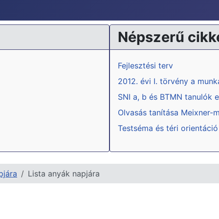
Népszerű cikk
Fejlesztési terv
2012. évi I. törvény a mun
SNI a, b és BTMN tanulók e
Olvasás tanítása Meixner-
Testséma és téri orientáció
pjára
Lista anyák napjára