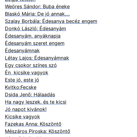
Weöres Sándor: Buba éneke
Blaskó Mária: De jó annak....
Szalay Borbála: Édesanya becéz engem
Donkó László: Édesanyám
Édesanyám, anyáknapja
Édesanyám szeret engem
Édesanyámnak
Létay Lajos: Édesanyámnak
Egy csokor színes szó
Én kicsike vagyok
Este jó, este jó
Kvitko:Fecske
Dsida Jenő:
Hálaadás
Ha nagy leszek, és te kicsi
Jó napot kivánok!
Kicsike vagyok
Fazekas Anna: Köszöntő
Mészáros Piroska: Köszöntő