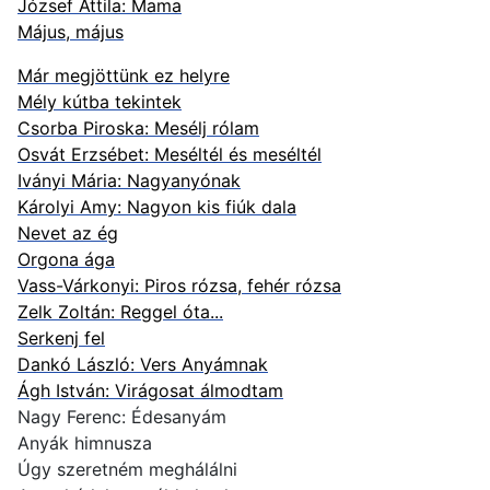
József Attila: Mama
Május, május
Már megjöttünk ez helyre
Mély kútba tekintek
Csorba Piroska: Mesélj rólam
Osvát Erzsébet: Meséltél és meséltél
Iványi Mária: Nagyanyónak
Károlyi Amy: Nagyon kis fiúk dala
Nevet az ég
Orgona ága
Vass-Várkonyi: Piros rózsa, fehér rózsa
Zelk Zoltán: Reggel óta...
Serkenj fel
Dankó László: Vers Anyámnak
Ágh István: Virágosat álmodtam
Nagy Ferenc: Édesanyám
Anyák himnusza
Úgy szeretném meghálálni