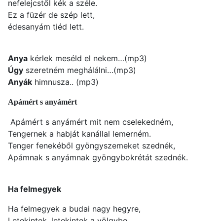
nefelejcstől kék a széle.
Ez a füzér de szép lett,
édesanyám tiéd lett.
Anya
kérlek meséld el nekem…(mp3)
Úgy
szeretném meghálálni…(mp3)
Anyák
himnusza.. (mp3)
Apámért s anyámért
Apámért s anyámért mit nem cselekedném,
Tengernek a habját kanállal lemerném.
Tenger fenekéből gyöngyszemeket szednék,
Apámnak s anyámnak gyöngybokrétát szednék.
Ha felmegyek
Ha felmegyek a budai nagy hegyre,
Letekintek, letekintek a völgybe,