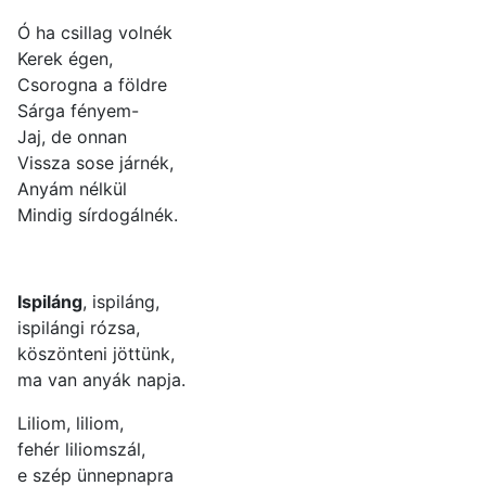
Ó ha csillag volnék
Kerek égen,
Csorogna a földre
Sárga fényem-
Jaj, de onnan
Vissza sose járnék,
Anyám nélkül
Mindig sírdogálnék.
Ispiláng
, ispiláng,
ispilángi rózsa,
köszönteni jöttünk,
ma van anyák napja.
Liliom, liliom,
fehér liliomszál,
e szép ünnepnapra