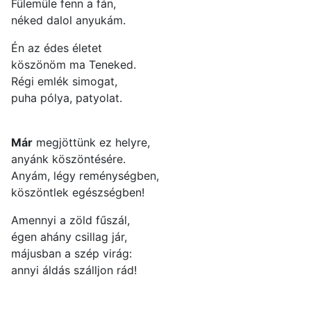
Fülemüle fenn a fán,
néked dalol anyukám.
Én az édes életet
köszönöm ma Teneked.
Régi emlék simogat,
puha pólya, patyolat.
Már
megjöttünk ez helyre,
anyánk köszöntésére.
Anyám, légy reménységben,
köszöntlek egészségben!
Amennyi a zöld fűszál,
égen ahány csillag jár,
májusban a szép virág:
annyi áldás szálljon rád!