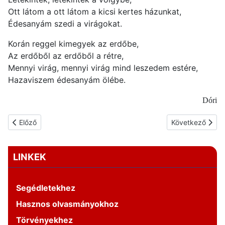
Ott látom a ott látom a kicsi kertes házunkat,
Édesanyám szedi a virágokat.
Korán reggel kimegyek az erdőbe,
Az erdőből az erdőből a rétre,
Mennyi virág, mennyi virág mind leszedem estére,
Hazaviszem édesanyám ölébe.
Dóri
Előző cikk: Versek anyák napjára
Következő cikk: 
Előző
Következő
LINKEK
Segédletekhez
Hasznos olvasmányokhoz
Törvényekhez