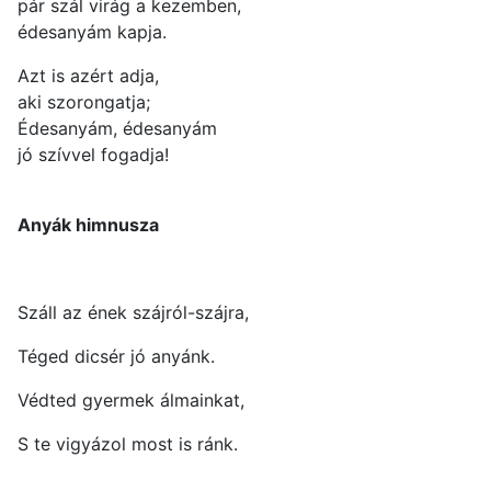
pár szál virág a kezemben,
édesanyám kapja.
Azt is azért adja,
aki szorongatja;
Édesanyám, édesanyám
jó szívvel fogadja!
Anyák himnusza
Száll az ének szájról-szájra,
Téged dicsér jó anyánk.
Védted gyermek álmainkat,
S te vigyázol most is ránk.