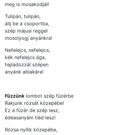
meg is mosakodjál!
Tulipán, tulipán,
állj be a csoportba,
szép májusi reggel
mosolyogj anyánkra!
Nefelejcs, nefelejcs,
kék nefelejcs ága,
hajladozzál szépen
anyánk ablakára!
Fűzzünk
lombot szép füzérbe
Rakjunk rózsát közepébe!
Ez a füzér de szép lesz,
édeasanyám tiéd lesz!
Rózsa nyílik közepébe,