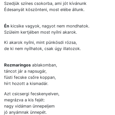
Szedjük színes csokorba, ami jót kívánunk
Édesanyát köszönteni, most elébe állunk.
Én
kicsike vagyok, nagyot nem mondhatok.
Szüleim kertjében most nyílni akarok.
Ki akarok nyílni, mint pünkösdi rózsa,
de ki nem nyílhatok, csak úgy illatozok.
Rozmaringos
ablakomban,
táncot jár a napsugár,
füsti fecske csőre koppan,
hírt hozott a kismadár.
Azt csicsergi fecskenyelven,
megrázva a kis fejét:
nagy vidáman ünnepeljem
jó anyámnak ünnepét.