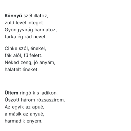
Könnyű
szél illatoz,
zöld levél integet.
Gyöngyvirág harmatoz,
tarka ég rád nevet.
Cinke szól, énekel,
fák alól, fű felett.
Néked zeng, jó anyám,
hálatelt éneket.
Ültem
ringó kis ladikon.
Úszott három rózsaszirom.
Az egyik az apué,
a másik az anyué,
harmadik enyém.