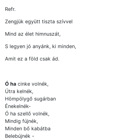
Refr.
Zengjük együtt tiszta szívvel
Mind az élet himnuszát,
S legyen jó anyánk, ki minden,
Amit ez a föld csak ád.
Ó ha
cinke volnék,
Útra kelnék,
Hömpölygő sugárban
Énekelnék-
Ó ha szellő volnék,
Mindig fújnék,
Minden bő kabátba
Belebújnék -