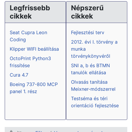
Legfrissebb
Népszerű
cikkek
cikkek
Seat Cupra Leon
Fejlesztési terv
Coding
2012. évi I. törvény a
Klipper WIFI beállítása
munka
törvénykönyvéről
OctoPrint Python3
frissítése
SNI a, b és BTMN
tanulók ellátása
Cura 4.7
Olvasás tanítása
Boeing 737-800 MCP
Meixner-módszerrel
panel 1. rész
Testséma és téri
orientáció fejlesztése