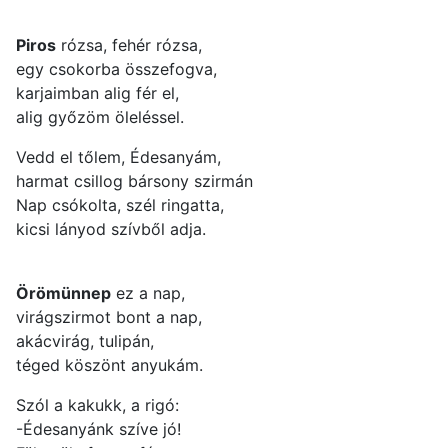
Piros
rózsa, fehér rózsa,
egy csokorba összefogva,
karjaimban alig fér el,
alig győzöm öleléssel.
Vedd el tőlem, Édesanyám,
harmat csillog bársony szirmán
Nap csókolta, szél ringatta,
kicsi lányod szívből adja.
Örömünnep
ez a nap,
virágszirmot bont a nap,
akácvirág, tulipán,
téged köszönt anyukám.
Szól a kakukk, a rigó:
-Édesanyánk szíve jó!