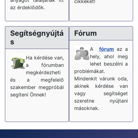
cikkeket!
az érdeklődők.
Segítségnyújtá
Fórum
s
A
fórum
az a
hely, ahol meg
Ha kérdése van,
lehet beszélni a
a fórumban
problémákat.
megkérdezheti
Mindenkit várunk oda,
és a megfelelő
akinek kérdése van
szakember megpróbál
vagy segítséget
segíteni Önnek!
szeretne nyújtani
másoknak.