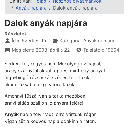
Ön itt van:
Főlap
Hasznos olvasmányok
Anyák napjára
Dalok anyák napjára
Dalok anyák napjára
Részletek
Írta:
Szerkesztő
Kategória:
Anyák napjára
Megjelent: 2008. április 22
Találatok: 19564
Serkenj fel, kegyes nép! Mosolyog az hajnal,
arany szárnytollakkal repdes, mint egy angyal.
Ingó-bingó rózsaszál szépen felöltözik,
liliom rózsába meg is törölközik.
Amennyi fűszál van a tarka mezőben,
annyi áldás szálljon jó anyám fejére!
Anyák
napja felvirradt, erre vártunk régen.
Vígan süt a kedves napja odakinn a réten.