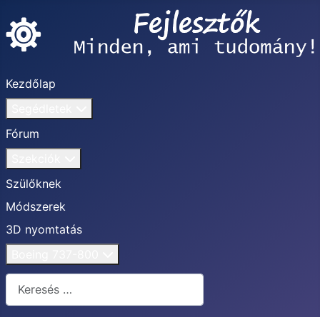
Kezdőlap
Segédletek
Fórum
Szekciók
Szülőknek
Módszerek
3D nyomtatás
Boeing 737-800
Keresés...