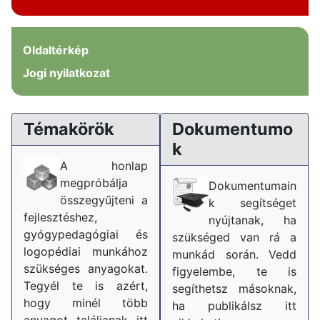
Oldaltérkép
Jogi nyilatkozat
Témakörök
Dokumentumo
k
A honlap
megpróbálja
Dokumentumain
összegyűjteni a
k segítséget
fejlesztéshez,
nyújtanak, ha
gyógypedagógiai és
szükséged van rá a
logopédiai munkához
munkád során. Vedd
szükséges anyagokat.
figyelembe, te is
Tegyél te is azért,
segíthetsz másoknak,
hogy minél több
ha publikálsz itt
anyagot találjanak itt