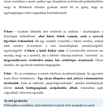
olyan esetekben a menő, amikor egy társadalom nyilvánvaló próbatételeken
megy át. Mindezek ellenére gyakran merül fel az igény, hogy az
egyhangúságot vörös sugarakkal közömbösítsék.
Fekete
- Gyakran láthatók üres területek az aurában - összhangban a
fiziológiai működéssel:
ahol fekete foltok vannak, azok a szervek
figyelmet érdemelnek
. Ha egy személy vonzódik a fekete színhez, sokkal
több minden levezethető a szín használójának személyiségéről,
egyéniségéről.
A fekete a halál fizikai színe
. A Luscher-féle színteszt azt
mondja, hogy az a személy, aki a feketét választja kedvenc "színének", az
kiegyensúlyozott viselkedést mutat, bár szélsőséges természetű
. Olyan
személy, aki igyekszik mindent megtagadni.
Fehér
- Ez az eredménye a színek tökéletes kombinációjának. Az egyesítés
tiszta fényt eredményez.
Egy olyan állapotra utal, melyre valamennyien
törekszünk.
Ezek az emberek „megvilágosodottak“, minden körülmények
között
mások boldogságának szolgálatába álltak
, lemondtak saját
vágyaikról, soha nem egoisták.
Az első gyakorlat
Félhomályos szobában, fehér háttérnél nyújtsd előre karjaidat és tartsd