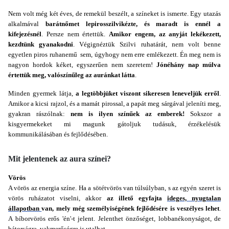
Nem volt még két éves, de remekül beszélt, a színeket is ismerte. Egy utazás
alkalmával
barátnőmet lepirosszilvikézte, és maradt is ennél a
kifejezésnél
. Persze nem értettük.
Amikor engem, az anyját lekékezett,
kezdtünk gyanakodni
. Végignéztük Szilvi ruhatárát, nem volt benne
egyetlen piros ruhanemű sem, úgyhogy nem erre emlékezett. Én meg nem is
nagyon hordok kéket, egyszerűen nem szeretem!
Jónéhány nap múlva
értettük meg, valószínűleg az auránkat látta
.
Minden gyermek látja,
a legtöbbjüket viszont sikeresen leneveljük erről
.
Amikor a kicsi rajzol, és a mamát pirossal, a papát meg sárgával jeleníti meg,
gyakran rászólnak:
nem is ilyen színűek az emberek!
Sokszor a
kisgyermekeket mi magunk gátoljuk tudásuk, érzékelésük
kommunikálásában és fejlődésében.
Mit jelentenek az aura színei?
Vörös
A vörös az energia színe. Ha a sötétvörös van túlsúlyban, s az egyén szeret is
vörös ruházatot viselni, akkor
az illető egyfajta
ideges, nyugtalan
állapotban
van, mely még személyiségének fejlődésére is veszélyes lehet
.
A bíborvörös erős 'én'-t jelent. Jelenthet önzőséget, lobbanékonyságot, de
bátorságra, vakmerőségre is utalhat.