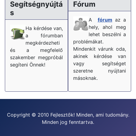
Segítségnyújtá
Fórum
s
A
fórum
az a
hely, ahol meg
Ha kérdése van,
lehet beszélni a
a fórumban
problémákat.
megkérdezheti
Mindenkit várunk oda,
és a megfelelő
akinek kérdése van
szakember megpróbál
vagy segítséget
segíteni Önnek!
szeretne nyújtani
másoknak.
Copyright © 2010 Fejlesztők! Minden, ami tudomány.
Minden jog fenntartva.