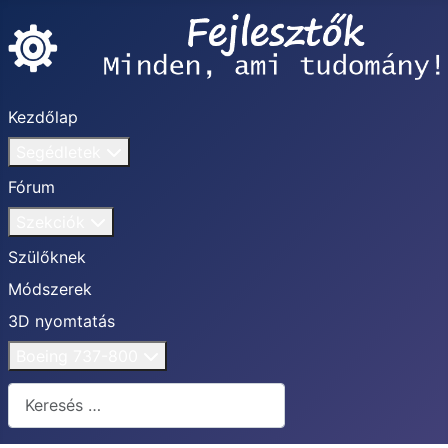
Kezdőlap
Segédletek
Fórum
Szekciók
Szülőknek
Módszerek
3D nyomtatás
Boeing 737-800
Keresés...