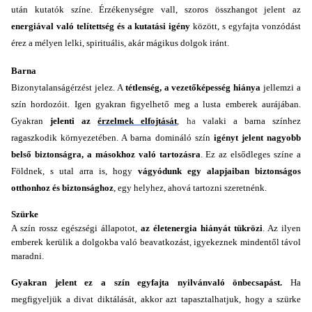
után kutatók színe. Érzékenységre vall, szoros összhangot jelent az
energiával való telítettség és a kutatási igény
között, s egyfajta vonzódást
érez a mélyen lelki, spirituális, akár mágikus dolgok iránt.
Barna
Bizonytalanságérzést jelez. A
tétlenség, a vezetőképesség hiánya
jellemzi a
szín hordozóit. Igen gyakran figyelhető meg a lusta emberek aurájában.
Gyakran
jelenti az
érzelmek elfojtását
, ha
valaki a barna színhez
ragaszkodik környezetében. A barna domináló szín
igényt jelent nagyobb
belső biztonságra, a másokhoz való tartozásra
. Ez az elsődleges színe a
Földnek, s utal arra is, hogy
vágyódunk egy alapjaiban biztonságos
otthonhoz és biztonsághoz
, egy helyhez, ahová tartozni szeretnénk.
Szürke
A szín rossz egészségi állapotot,
az életenergia hiányát tükrözi
. Az ilyen
emberek kerülik a dolgokba való beavatkozást, igyekeznek mindentől távol
maradni.
Gyakran jelent ez a szín egyfajta nyilvánvaló önbecsapást.
Ha
megfigyeljük a divat diktálását, akkor azt tapasztalhatjuk, hogy a szürke