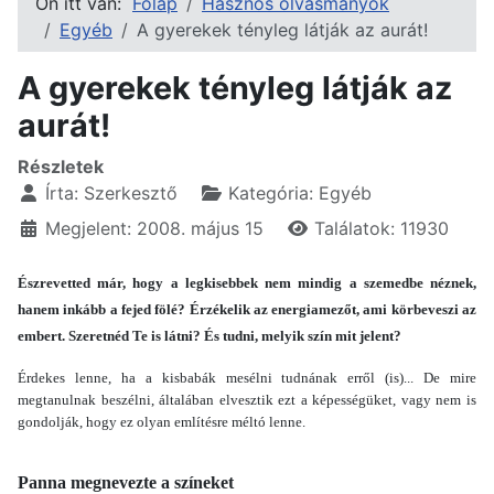
Ön itt van:
Főlap
Hasznos olvasmányok
Egyéb
A gyerekek tényleg látják az aurát!
A gyerekek tényleg látják az
aurát!
Részletek
Írta:
Szerkesztő
Kategória:
Egyéb
Megjelent: 2008. május 15
Találatok: 11930
Észrevetted már, hogy a legkisebbek nem mindig a szemedbe néznek,
hanem inkább a fejed fölé? Érzékelik az energiamezőt, ami körbeveszi az
embert. Szeretnéd Te is látni? És tudni, melyik szín mit jelent?
Érdekes lenne, ha a kisbabák mesélni tudnának erről (is)... De mire
megtanulnak beszélni, általában elvesztik ezt a képességüket, vagy nem is
gondolják, hogy ez olyan említésre méltó lenne.
Panna megnevezte a színeket