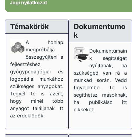
Jogi nyilatkozat
Témakörök
Dokumentumo
k
A honlap
megpróbálja
Dokumentumain
összegyűjteni a
k segítséget
fejlesztéshez,
nyújtanak, ha
gyógypedagógiai és
szükséged van rá a
logopédiai munkához
munkád során. Vedd
szükséges anyagokat.
figyelembe, te is
Tegyél te is azért,
segíthetsz másoknak,
hogy minél több
ha publikálsz itt
anyagot találjanak itt
cikkeket!
az érdeklődők.