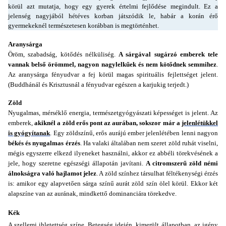
körül azt mutatja, hogy egy gyerek értelmi fejlődése megindult. Ez a
jelenség nagyjából hétéves korban játszódik le, habár a korán érő
gyermekeknél természetesen korábban is megtörténhet.
Aranysárga
Öröm, szabadság, kötődés nélküliség.
A sárgával sugárzó emberek tele
vannak belső örömmel, nagyon nagylelkűek és nem kötődnek semmihez
.
Az aranysárga fényudvar a fej körül magas spirituális fejlettséget jelent.
(Buddhánál és Krisztusnál a fényudvar egészen a karjukig terjedt.)
Zöld
Nyugalmas, mérséklő energia, természetgyógyászati képességet is jelent. Az
emberek,
akiknél a zöld erős pont az aurában, sokszor már a
jelenlétükkel
is gyógyítanak
. Egy zöldszínű, erős aurájú ember jelenlétében lenni nagyon
békés és nyugalmas érzés
. Ha valaki általában nem szeret zöld ruhát viselni,
mégis egyszerre elkezd ilyeneket használni, akkor ez abbéli törekvésének a
jele, hogy szeretne egészségi állapotán javítani.
A citromszerű zöld némi
álnokságra való hajlamot jelez
. A zöld színhez társulhat féltékenységi érzés
is: amikor egy alapvetően sárga színű aurát zöld szín ölel körül. Ekkor két
alapszíne van az aurának, mindkettő dominanciára törekedve.
Kék
A szellemi ihletettség színe. Betegség idején, kimerült állapotban, az igény