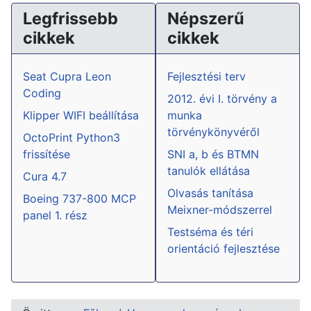
Legfrissebb
Népszerű
cikkek
cikkek
Seat Cupra Leon
Fejlesztési terv
Coding
2012. évi I. törvény a
Klipper WIFI beállítása
munka
törvénykönyvéről
OctoPrint Python3
frissítése
SNI a, b és BTMN
tanulók ellátása
Cura 4.7
Olvasás tanítása
Boeing 737-800 MCP
Meixner-módszerrel
panel 1. rész
Testséma és téri
orientáció fejlesztése