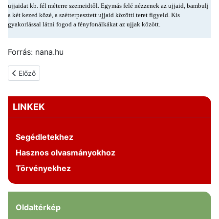
ujjaidat kb. fél méterre szemeidtől. Egymás felé nézzenek az ujjaid, bambulj
a két kezed közé, a szétterpesztett ujjaid közötti teret figyeld. Kis
gyakorlással látni fogod a fényfonálkákat az ujjak között.
Forrás: nana.hu
Előző cikk: Mese és TV
Előző
LINKEK
Segédletekhez
Hasznos olvasmányokhoz
Törvényekhez
Oldaltérkép