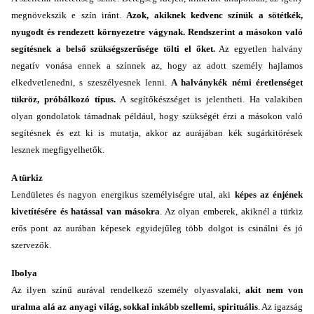
megnövekszik e szín iránt.
Azok, akiknek kedvenc színük a sötétkék,
nyugodt és rendezett környezetre vágynak. Rendszerint a másokon való
segítésnek a belső szükségszerűsége tölti el őket.
Az egyetlen halvány
negatív vonása ennek a színnek az, hogy az adott személy hajlamos
elkedvetlenedni, s szeszélyesnek lenni.
A halványkék némi éretlenséget
tükröz, próbálkozó típus.
A segítőkészséget is jelentheti. Ha valakiben
olyan gondolatok támadnak például, hogy szükségét érzi a másokon való
segítésnek és ezt ki is mutatja, akkor az aurájában kék sugárkitörések
lesznek megfigyelhetők.
A türkiz
Lendületes és nagyon energikus személyiségre utal, aki
képes az énjének
kivetítésére és hatással van másokra
. Az olyan emberek, akiknél a türkiz
erős pont az aurában képesek egyidejűleg több dolgot is csinálni és jó
szervezők.
Ibolya
Az ilyen színű aurával rendelkező személy olyasvalaki,
akit nem von
uralma alá az anyagi világ, sokkal inkább szellemi, spirituális
. Az igazság