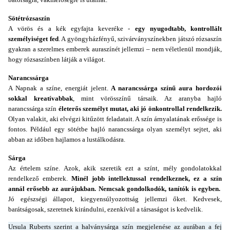
Sötétrózsaszín
A vörös és a kék egyfajta keveréke -
egy nyugodtabb, kontrollált
személyiséget fed
. A gyöngyházfényű, szivárványszínekben játszó rózsaszín
gyakran a szerelmes emberek auraszínét jellemzi – nem véletlenül mondják,
hogy rózsaszínben látják a világot.
Narancssárga
A Napnak a színe, energiát jelent.
A narancssárga színű aura hordozói
sokkal kreatívabbak
, mint vörösszínű társaik. Az aranyba hajló
narancssárga szín
életerős személyt mutat, aki jó önkontrollal rendelkezik.
Olyan valakit, aki elvégzi kitűzött feladatait. A szín árnyalatának erőssége is
fontos. Például egy sötétbe hajló narancssárga olyan személyt sejtet, aki
abban az időben hajlamos a lustálkodásra.
Sárga
Az értelem színe. Azok, akik szeretik ezt a színt, mély gondolatokkal
rendelkező emberek.
Minél jobb intellektussal rendelkeznek, ez a szín
annál erősebb az aurájukban. Nemcsak gondolkodók, tanítók is egyben.
Jó egészségi állapot‚ kiegyensúlyozottság jellemzi őket. Kedvesek,
barátságosak, szeretnek kirándulni, ezenkívül a társaságot is kedvelik.
Ursula Ruberts szerint a halványsárga szín megjelenése az aurában a fej