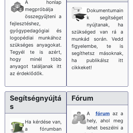
A honlap
megpróbálja
Dokumentumain
összegyűjteni a
k segítséget
fejlesztéshez,
nyújtanak, ha
gyógypedagógiai és
szükséged van rá a
logopédiai munkához
munkád során. Vedd
szükséges anyagokat.
figyelembe, te is
Tegyél te is azért,
segíthetsz másoknak,
hogy minél több
ha publikálsz itt
anyagot találjanak itt
cikkeket!
az érdeklődők.
Segítségnyújtá
Fórum
s
A
fórum
az a
hely, ahol meg
Ha kérdése van,
lehet beszélni a
a fórumban