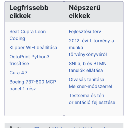
Legfrissebb
Népszerű
cikkek
cikkek
Seat Cupra Leon
Fejlesztési terv
Coding
2012. évi I. törvény a
Klipper WIFI beállítása
munka
törvénykönyvéről
OctoPrint Python3
frissítése
SNI a, b és BTMN
tanulók ellátása
Cura 4.7
Olvasás tanítása
Boeing 737-800 MCP
Meixner-módszerrel
panel 1. rész
Testséma és téri
orientáció fejlesztése