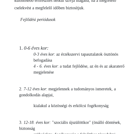
különösebb erőfeszítés nélkül szívja magába, ha a megfelelő
cselekvést a megfelelő időben biztosítjuk.
Fejlődési periódusok
1.
0-6 éves kor:
0-3 éves kor
: az érzékszervi tapasztalatok ösztönös
befogadása
4 - 6. éves kor
: a tudat fejlődése, az én és az akaraterő
megjelenése
2
. 7-12 éves kor
: megjelennek a tudományos ismeretek, a
gondolkodás alapjai,
kialakul a közösségi és erkölcsi fogékonyság
3.
12-18. éves kor:
"szociális újszülöttkor" (önálló döntések,
biztonság