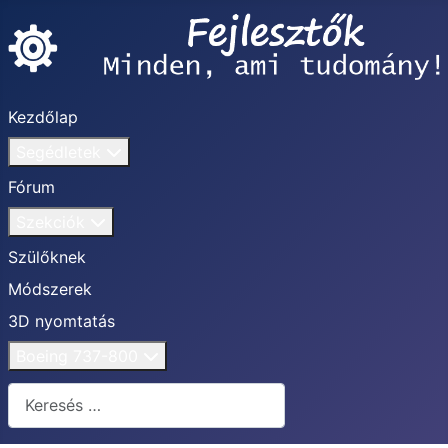
Kezdőlap
Segédletek
Fórum
Szekciók
Szülőknek
Módszerek
3D nyomtatás
Boeing 737-800
Keresés...