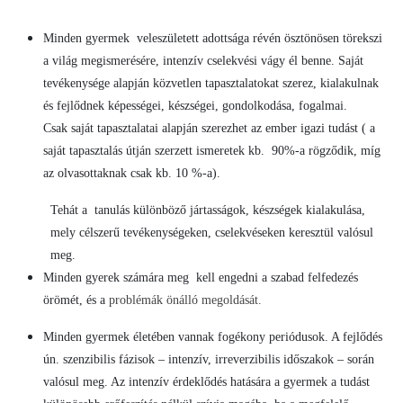
­Minden gyermek veleszületett adottsága révén ösztönösen törekszi
a világ megismerésére, intenzív cselekvési vágy él benne. Saját
tevékenysége alapján közvetlen tapasztalatokat szerez, kialakulnak
és fejlődnek képességei, készségei, gondolkodása, fogalmai.
Csak saját tapasztalatai alapján szerezhet az ember igazi tudást ( a
saját tapasztalás útján szerzett ismeretek kb. 90%-a rögződik, míg
az olvasottaknak csak kb. 10 %-a).
Tehát a tanulás különböző jártasságok, készségek kialakulása,
mely célszerű tevékenységeken, cselekvéseken keresztül valósul
meg.
Minden gyerek számára meg kell engedni a szabad felfedezés
örömét, és a
problémák önálló megoldását.
Minden gyermek életében vannak fogékony periódusok. A fejlődés
ún. szenzibilis fázisok – intenzív, irreverzibilis időszakok – során
valósul meg. Az intenzív érdeklődés hatására a gyermek a tudást