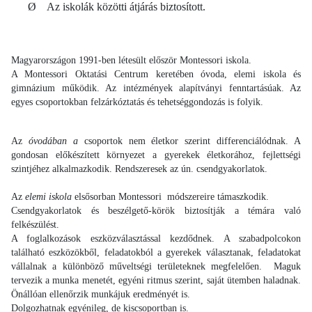
Ø Az iskolák közötti átjárás biztosított.
Magyarországon 1991-ben létesült először Montessori iskola.
A Montessori Oktatási Centrum keretében óvoda, elemi iskola és
gimnázium működik. Az intézmények alapítványi fenntartásúak. Az
egyes csoportokban felzárkóztatás és tehetséggondozás is folyik.
Az
óvodában a
csoportok nem életkor szerint differenciálódnak. A
gondosan előkészített környezet a gyerekek életkorához, fejlettségi
szintjéhez alkalmazkodik. Rendszeresek az ún. csendgyakorlatok.
Az
elemi iskola
elsősorban Montessori módszereire támaszkodik.
Csendgyakorlatok és beszélgető-körök biztosítják a témára való
felkészülést.
A foglalkozások eszközválasztással kezdődnek. A szabadpolcokon
található eszközökből, feladatokból a gyerekek választanak, feladatokat
vállalnak a különböző műveltségi területeknek megfelelően. Maguk
tervezik a munka menetét, egyéni ritmus szerint, saját ütemben haladnak.
Önállóan ellenőrzik munkájuk eredményét is.
Dolgozhatnak egyénileg, de kiscsoportban is.