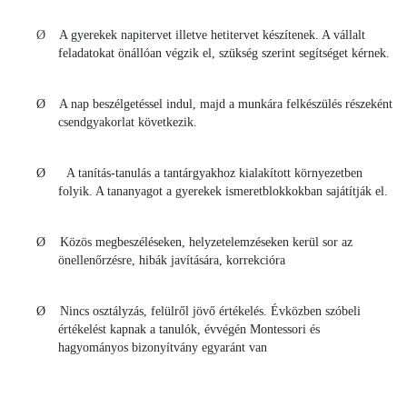
Ø
A gyerekek napitervet illetve hetitervet készítenek. A vállalt
feladatokat önállóan végzik el, szükség szerint segítséget kérnek.
Ø A nap beszélgetéssel indul, majd a munkára felkészülés részeként
csendgyakorlat következik.
Ø A tanítás-tanulás a tantárgyakhoz kialakított környezetben
folyik. A tananyagot a gyerekek ismeretblokkokban sajátítják el.
Ø Közös megbeszéléseken, helyzetelemzéseken kerül sor az
önellenőrzésre, hibák javítására, korrekcióra
Ø Nincs osztályzás, felülről jövő értékelés. Évközben szóbeli
értékelést kapnak a tanulók, évvégén Montessori és
hagyományos bizonyítvány egyaránt van