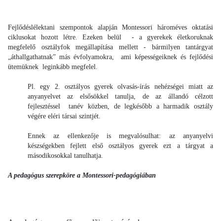
Fejlődéslélektani szempontok alapján Montessori hároméves oktatási
ciklusokat hozott létre. Ezeken belül - a gyerekek életkoruknak
megfelelő osztályfok megállapítása mellett - bármilyen tantárgyat
„áthallgathatnak” más évfolyamokra, ami képességeiknek és fejlődési
ütemüknek leginkább megfelel.
Pl. egy 2. osztályos gyerek olvasás-írás nehézségei miatt az
anyanyelvet az elsősökkel tanulja, de az állandó célzott
fejlesztéssel tanév közben, de legkésőbb a harmadik osztály
végére eléri társai szintjét.
Ennek az ellenkezője is megvalósulhat: az anyanyelvi
készségekben fejlett első osztályos gyerek ezt a tárgyat a
másodikosokkal tanulhatja.
A pedagógus szerepköre a Montessori-pedagógiában