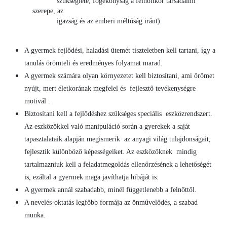
szükséglete, fogékonyság a felnőttkor társadalmi
szerepe, az
igazság és az emberi méltóság iránt)
A gyermek fejlődési, haladási ütemét tiszteletben kell tartani, így a
tanulás örömteli és eredményes folyamat marad.
A gyermek számára olyan környezetet kell biztosítani, ami örömet
nyújt, mert életkorának megfelel és fejlesztő tevékenységre
motivál .
Biztosítani kell a fejlődéshez szükséges speciális eszközrendszert.
Az eszközökkel való manipuláció során a gyerekek a saját
tapasztalataik alapján megismerik az anyagi világ tulajdonságait,
fejlesztik különböző képességeiket. Az eszközöknek mindig
tartalmazniuk kell a feladatmegoldás ellenőrzésének a lehetőségét
is, ezáltal a gyermek maga javíthatja hibáját is.
A gyermek annál szabadabb, minél függetlenebb a felnőttől.
A nevelés-oktatás legfőbb formája az önművelődés, a szabad
munka.