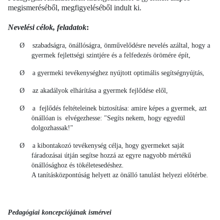
megismeréséből, megfigyeléséből indult ki.
Nevelési célok, feladatok
:
Ø szabadságra, önállóságra, önművelődésre nevelés azáltal, hogy a
gyermek fejlettségi szintjére és a felfedezés örömére épít,
Ø a gyermeki tevékenységhez nyújtott optimális segítségnyújtás,
Ø az akadályok elhárítása a gyermek fejlődése elől,
Ø a fejlődés feltételeinek biztosítása: amire képes a gyermek, azt
önállóan is elvégezhesse: "Segíts nekem, hogy egyedül
dolgozhassak!"
Ø a kibontakozó tevékenység célja, hogy gyermeket saját
fáradozásai útján segítse hozzá az egyre nagyobb mértékű
önállósághoz és tökéletesedéshez.
A tanításközpontúság helyett az önálló tanulást helyezi előtérbe.
Pedagógiai koncepciójának ismérvei