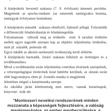
A
középiskola
bevezető szakasza (7. 8. évfolyam) átmeneti periódus.
Megjelenik az epocha-rendszer (az ismeretek tantárgyakra bontása,
tantárgyak évfolyamos bontásban).
A középiskola második szakasza elmélyítő, fejlesztő jellegű. Folytatódik
a differenciált feladatválasztás és feladatmegoldás.
Folyamatosan változik meg az értékelés rend. A tartalmi értékelés
mellett egyre nagyobb szerepet kap az objektiv teljesítmény értékelése,
mint pl. százalék, pontozás stb.
Egyre inkább az alkotói-szerkesztői tevékenység kerül előtérbe.
A középiskola harmadik, lezáró szakasza felkészít az érettségire és a
továbbtanulásra.
Mivel a továbbtanulás során teljesítmény-centrikus elvárások szerepelnek,
a reformpedagógiai törekvések kissé háttérbe kerülnek, az oktatás során
több hagyományos elem pl. frontális munka is megjelenik .
Jelentősen megnő a kutatómunka szerepe.
Az iskolába járási kötelezettség nem merev, vannak kutatónapok,
könyvtári órák stb.
”Montessori nevelési rendszerének minden
mozzanata a képességek fejlesztésére, a valóság
megismerésére, az ember megbecsülésére, a