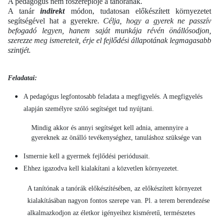
A pedagógus nem fõszereplõje a tanórának.
A tanár
indirekt
módon, tudatosan előkészített környezetet
segítségével hat a gyerekre.
Célja, hogy a gyerek ne passzív
befogadó legyen, hanem saját munkája révén önállósodjon,
szerezze meg ismereteit, érje el fejlődési állapotának legmagasabb
szintjét.
Feladatai:
A pedagógus legfontosabb feladata a megfigyelés. A megfigyelés
alapján személyre szóló segítsé­get tud nyújtani.
Mindig akkor és annyi segítséget kell adnia, amennyire a
gyereknek az önálló tevékenységhez, tanuláshoz szüksége van
Ismernie kell a gyermek fejlődési periódusait.
Ehhez igazodva kell kialakítani a közvetlen környezetet.
A tanítónak a tanórák előkészítésében, az előkészített környezet
kialakításában nagyon fontos szerepe van. Pl. a terem berendezése
alkalmazkodjon az életkor igényeihez kisméretű, természetes