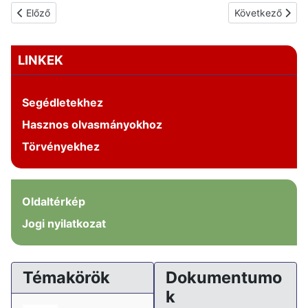
Előző cikk: A Waldorf-pedagógia
Következő cikk: 
Előző
Következő
LINKEK
Segédletekhez
Hasznos olvasmányokhoz
Törvényekhez
Oldaltérkép
Jogi nyilatkozat
Témakörök
Dokumentumo
k