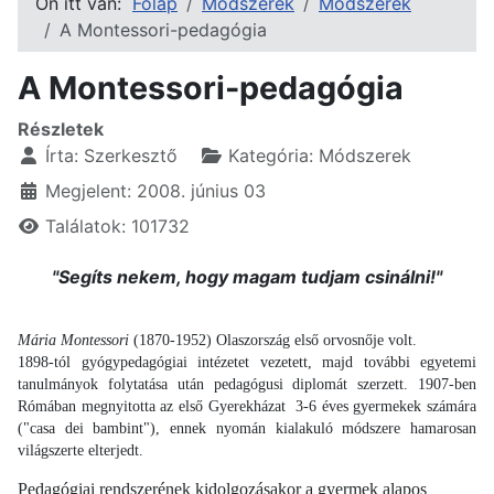
Ön itt van:
Főlap
Módszerek
Módszerek
A Montessori-pedagógia
A Montessori-pedagógia
Részletek
Írta:
Szerkesztő
Kategória:
Módszerek
Megjelent: 2008. június 03
Találatok: 101732
"Segíts nekem, hogy magam tudjam csinálni!"
Mária Montessori
(1870-1952) Olaszország első orvosnője volt.
1898-tól gyógypedagógiai intézetet vezetett, majd további egyetemi
tanulmányok folytatása után pedagógusi diplomát szerzett. 1907-ben
Rómában megnyitotta az első Gyerekházat 3-6 éves gyermekek számára
("casa dei bambint"), ennek nyomán kialakuló módszere hamarosan
világszerte elterjedt.
Pedagógiai rendszerének kidolgozásakor a gyermek alapos