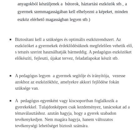
anyagokból készüljenek a bútorok, háztartási eszközök stb., a
gyermek szemmagasságában kell elhelyezni a képeket, minden
eszköz elérhető magasságban legyen stb.)
Biztosítani kell a szükséges és optimális eszközrendszert. Az
eszközöket a gyermekek érdeklődésüknek megfelelően vehetik elő,
s tetszés szerint használhatják bármeddig. A pedagógus eszközöket
előkészíti, fejleszti, újakat tervez, feladatlapokat készít stb.
A pedagógus legyen a gyermek segítője és irányítója, vezesse
azokhoz az eszközökhöz, amelyekre akkori fejlődése fokán
szüksége van.
A pedagógus egyenként vagy kiscsoportban foglalkozik a
gyerekekkel. Tulajdonképpen csak kezdeményez, tanácsokat ad a
témaválasztáshoz. azután hagyja, hogy a gyerek szabadon
tevékenykedjen. Nem magára hagyja, hanem változatos
tevékenységi lehetőséget biztosít számára.