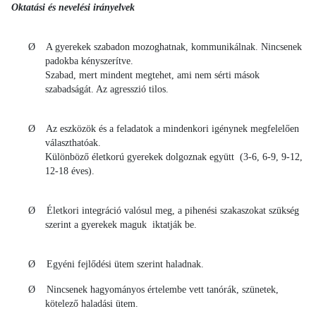
Oktatási és nevelési irányelvek
Ø A gyerekek szabadon mozoghatnak, kommunikálnak. Nincsenek
padokba kényszerítve.
Szabad, mert mindent megtehet, ami nem sérti mások
szabadságát. Az agresszió tilos.
Ø Az eszközök és a feladatok a mindenkori igénynek megfelelően
választhatóak.
Különböző életkorú gyerekek dolgoznak együtt (3-6, 6-9, 9-12,
12-18 éves).
Ø Életkori integráció valósul meg, a pihenési szakaszokat szükség
szerint a gyerekek maguk iktatják be.
Ø Egyéni fejlődési ütem szerint haladnak.
Ø Nincsenek hagyományos értelembe vett tanórák, szünetek,
kötelező haladási ütem.