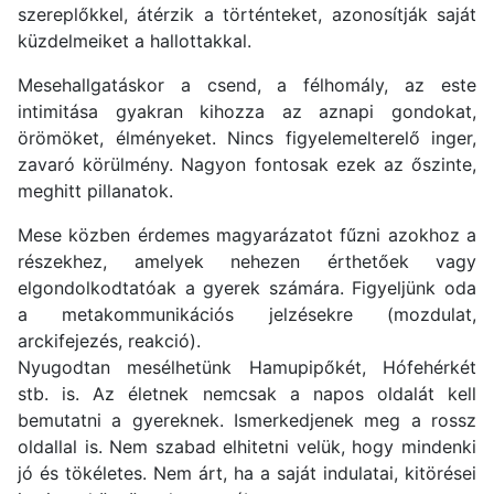
szereplőkkel, átérzik a történteket, azonosítják saját
küzdelmeiket a hallottakkal.
Mesehallgatáskor a csend, a félhomály, az este
intimitása gyakran kihozza az aznapi gondokat,
örömöket, élményeket. Nincs figyelemelterelő inger,
zavaró körülmény. Nagyon fontosak ezek az őszinte,
meghitt pillanatok.
Mese közben érdemes magyarázatot fűzni azokhoz a
részekhez, amelyek nehezen érthetőek vagy
elgondolkodtatóak a gyerek számára. Figyeljünk oda
a metakommunikációs jelzésekre (mozdulat,
arckifejezés, reakció).
Nyugodtan mesélhetünk Hamupipőkét, Hófehérkét
stb. is. Az életnek nemcsak a napos oldalát kell
bemutatni a gyereknek. Ismerkedjenek meg a rossz
oldallal is. Nem szabad elhitetni velük, hogy mindenki
jó és tökéletes. Nem árt, ha a saját indulatai, kitörései