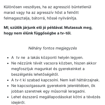
Különösen veszélyes, ha az agresszió büntetlenül
marad vagy ha az agresszív hőst a felnőtt
felmagasztalja, bátorrá, hőssé nyilvánítja.
MI, szülők járjunk elő jó példával. Mutassuk meg,
hogy nem élünk függőségbe a tv-től.
Néhány fontos megjegyzés
A tv ne a lakás központi helyén legyen.
Ne nézzünk tévét vacsora közben, hiszen akkor
megfosztjuk magunkat és gyerekeinket a
beszélgetés lehetőségétől.
A tv-t ki szabad kapcsolni. Nem kell háttérzajnak.
Ne kapcsolgassunk gyerekeink jelenlétében, ők
jobban szeretnek egy műsornál leragadni.
Lehet észszerű megállapodásokat kötni a tévézés
idejéről.