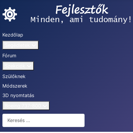
Kezdőlap
Segédletek
Fórum
Szekciók
Szülőknek
Módszerek
3D nyomtatás
Boeing 737-800
Keresés...