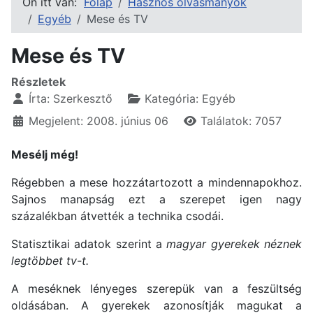
Ön itt van:
Főlap
Hasznos olvasmányok
Egyéb
Mese és TV
Mese és TV
Részletek
Írta:
Szerkesztő
Kategória:
Egyéb
Megjelent: 2008. június 06
Találatok: 7057
Mesélj még!
Régebben a mese hozzátartozott a mindennapokhoz.
Sajnos manapság ezt a szerepet igen nagy
százalékban átvették a technika csodái.
Statisztikai adatok szerint a
magyar gyerekek néznek
legtöbbet tv-t.
A meséknek lényeges szerepük van a feszültség
oldásában. A gyerekek azonosítják magukat a