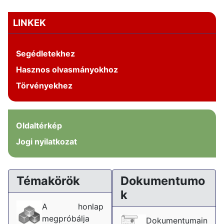
LINKEK
Segédletekhez
Hasznos olvasmányokhoz
Törvényekhez
Oldaltérkép
Jogi nyilatkozat
Témakörök
Dokumentumo
k
A honlap
megpróbálja
Dokumentumain