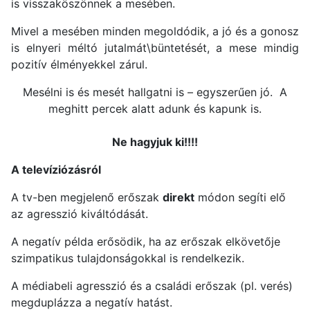
is visszaköszönnek a mesében.
Mivel a mesében minden megoldódik, a jó és a gonosz
is elnyeri méltó jutalmát\büntetését, a mese mindig
pozitív élményekkel zárul.
Mesélni is és mesét hallgatni is – egyszerűen jó. A
meghitt percek alatt adunk és kapunk is.
Ne hagyjuk ki!!!!
A televíziózásról
A tv-ben megjelenő erőszak
direkt
módon segíti elő
az agresszió kiváltódását.
A negatív példa erősödik, ha az erőszak elkövetője
szimpatikus tulajdonságokkal is rendelkezik.
A médiabeli agresszió és a családi erőszak (pl. verés)
megduplázza a negatív hatást.