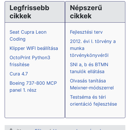
Legfrissebb
Népszerű
cikkek
cikkek
Seat Cupra Leon
Fejlesztési terv
Coding
2012. évi I. törvény a
Klipper WIFI beállítása
munka
törvénykönyvéről
OctoPrint Python3
frissítése
SNI a, b és BTMN
tanulók ellátása
Cura 4.7
Olvasás tanítása
Boeing 737-800 MCP
Meixner-módszerrel
panel 1. rész
Testséma és téri
orientáció fejlesztése