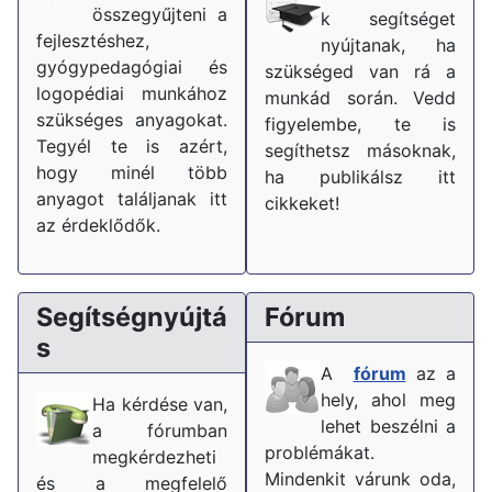
összegyűjteni a
k segítséget
fejlesztéshez,
nyújtanak, ha
gyógypedagógiai és
szükséged van rá a
logopédiai munkához
munkád során. Vedd
szükséges anyagokat.
figyelembe, te is
Tegyél te is azért,
segíthetsz másoknak,
hogy minél több
ha publikálsz itt
anyagot találjanak itt
cikkeket!
az érdeklődők.
Segítségnyújtá
Fórum
s
A
fórum
az a
hely, ahol meg
Ha kérdése van,
lehet beszélni a
a fórumban
problémákat.
megkérdezheti
Mindenkit várunk oda,
és a megfelelő