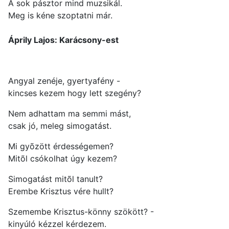
A sok pásztor mind muzsikál.
Meg is kéne szoptatni már.
Áprily Lajos: Karácsony-est
Angyal zenéje, gyertyafény -
kincses kezem hogy lett szegény?
Nem adhattam ma semmi mást,
csak jó, meleg simogatást.
Mi gyõzött érdességemen?
Mitõl csókolhat úgy kezem?
Simogatást mitõl tanult?
Erembe Krisztus vére hullt?
Szemembe Krisztus-könny szökött? -
kinyúló kézzel kérdezem.