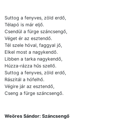
Suttog a fenyves, zöld erdő,
Télapó is már eljő.
Csendül a fürge száncsengő,
Véget ér az esztendő.
Tél szele hóval, faggyal jő,
Elkel most a nagykendő.
Libben a tarka nagykendő,
Húzza-rázza hűs szellő.
Suttog a fenyves, zöld erdő,
Rászitál a hófelhő.
Végire jár az esztendő,
Cseng a fürge száncsengő.
Weöres Sándor: Száncsengő