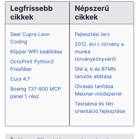
Legfrissebb
Népszerű
cikkek
cikkek
Seat Cupra Leon
Fejlesztési terv
Coding
2012. évi I. törvény a
Klipper WIFI beállítása
munka
törvénykönyvéről
OctoPrint Python3
frissítése
SNI a, b és BTMN
tanulók ellátása
Cura 4.7
Olvasás tanítása
Boeing 737-800 MCP
Meixner-módszerrel
panel 1. rész
Testséma és téri
orientáció fejlesztése