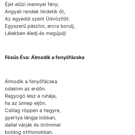
Éjet elűzi mennyei fény;
Angyali rendek hirdetik őt,
Az egyedül szent Üdvözítőt.
Egyszerű pásztor, arcra borulj,
Lélekben éledj és megújulj!
Fésűs Éva: Álmodik a fenyőfácska
Álmodik a fenyőfácska
odakinn az erdőn.
Ragyogó lesz a ruhája,
ha az ünnep eljön.
Csillag röppen a hegyre,
gyertya lángja lobban,
dallal várják és örömmel
boldog otthonokban.