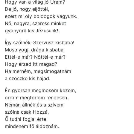
Hogy van a világ jó Uram?
De jó, hogy eljöttél,
ezért mi oly boldogok vagyunk.
Nőj nagyra, szeress minket
gyönyörű kis Jézusunk!
Így szólnék: Szervusz kisbaba!
Mosolyogj, drága kisbaba!
Ettél-e már? Nőttél-e már?
Hogy érzed itt magad?
Ha merném, megsimogatnám
a szöszke kis hajad.
Én gyorsan megmosom kezem,
orrom megtörlöm rendesen.
Némán állnék és a szívem
szólna csak Hozzá.
Ő tudni fogja, érte
mindenem föláldoznám.