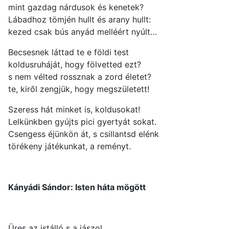
mint gazdag nárdusok és kenetek?
Lábadhoz tömjén hullt és arany hullt:
kezed csak bús anyád melléért nyúlt…
Becsesnek láttad te e földi test
koldusruháját, hogy fölvetted ezt?
s nem vélted rossznak a zord életet?
te, kiről zengjük, hogy megszületett!
Szeress hát minket is, koldusokat!
Lelkünkben gyújts pici gyertyát sokat.
Csengess éjünkön át, s csillantsd elénk
törékeny játékunkat, a reményt.
Kányádi Sándor: Isten háta mögött
Üres az istálló s a jászol,