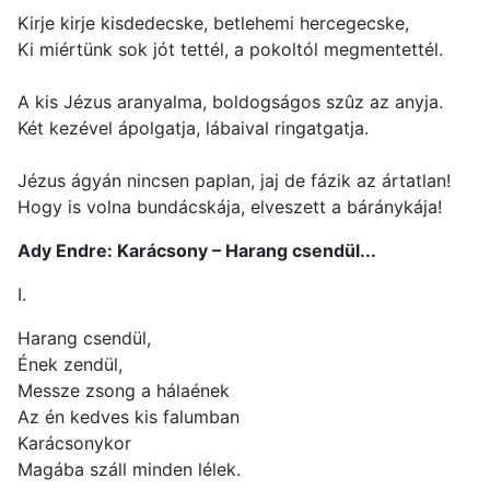
Kirje kirje kisdedecske, betlehemi hercegecske,
Ki miértünk sok jót tettél, a pokoltól megmentettél.
A kis Jézus aranyalma, boldogságos szûz az anyja.
Két kezével ápolgatja, lábaival ringatgatja.
Jézus ágyán nincsen paplan, jaj de fázik az ártatlan!
Hogy is volna bundácskája, elveszett a báránykája!
Ady Endre: Karácsony – Harang csendül...
I.
Harang csendül,
Ének zendül,
Messze zsong a hálaének
Az én kedves kis falumban
Karácsonykor
Magába száll minden lélek.