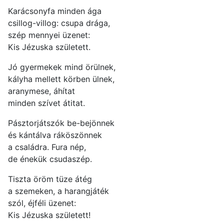
Karácsonyfa minden ága
csillog-villog: csupa drága,
szép mennyei üzenet:
Kis Jézuska született.
Jó gyermekek mind örülnek,
kályha mellett körben ülnek,
aranymese, áhítat
minden szívet átitat.
Pásztorjátszók be-bejönnek
és kántálva ráköszönnek
a családra. Fura nép,
de énekük csudaszép.
Tiszta öröm tüze átég
a szemeken, a harangjáték
szól, éjféli üzenet:
Kis Jézuska született!