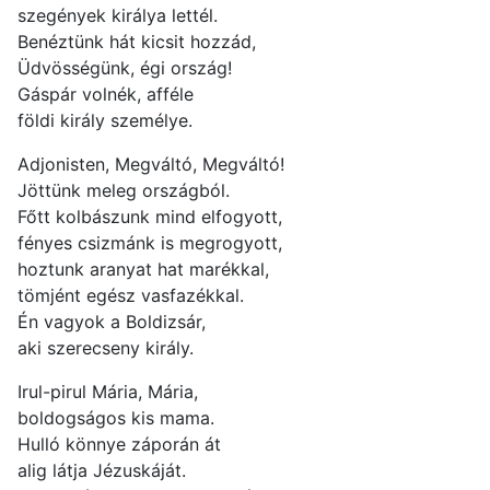
szegények királya lettél.
Benéztünk hát kicsit hozzád,
Üdvösségünk, égi ország!
Gáspár volnék, afféle
földi király személye.
Adjonisten, Megváltó, Megváltó!
Jöttünk meleg országból.
Főtt kolbászunk mind elfogyott,
fényes csizmánk is megrogyott,
hoztunk aranyat hat marékkal,
tömjént egész vasfazékkal.
Én vagyok a Boldizsár,
aki szerecseny király.
Irul-pirul Mária, Mária,
boldogságos kis mama.
Hulló könnye záporán át
alig látja Jézuskáját.