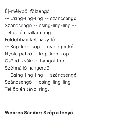
Éj-mélyből fölzengő
-- Csing-ling-ling -- száncsengő.
Száncsengő -- csing-ling-ling --
Tél öblén halkan ring.
Földobban két nagy ló
-- Kop-kop-kop -- nyolc patkó.
Nyolc patkó -- kop-kop-kop --
Csönd-zsákból hangot lop.
Szétmálló hangerdő
-- Csing-ling-ling -- száncsengő.
Száncsengő -- csing-ling-ling --
Tél öblén távol ring.
Weöres Sándor: Szép a fenyő