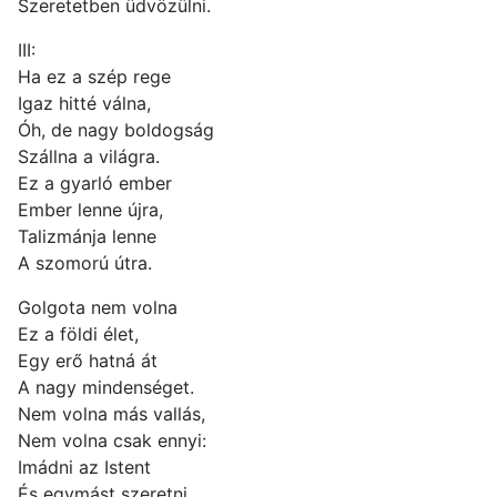
Szeretetben üdvözülni.
III:
Ha ez a szép rege
Igaz hitté válna,
Óh, de nagy boldogság
Szállna a világra.
Ez a gyarló ember
Ember lenne újra,
Talizmánja lenne
A szomorú útra.
Golgota nem volna
Ez a földi élet,
Egy erő hatná át
A nagy mindenséget.
Nem volna más vallás,
Nem volna csak ennyi:
Imádni az Istent
És egymást szeretni…