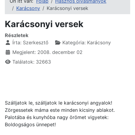
Ön itt van:
Főlap
Hasznos olvasmányok
Karácsony
Karácsonyi versek
Karácsonyi versek
Részletek
Írta:
Szerkesztő
Kategória:
Karácsony
Megjelent: 2008. december 02
Találatok: 32663
Szálljatok le, szálljatok le karácsonyi angyalok!
Zörgessetek máma este minden kicsiny ablakot.
Palotába és kunyhóba nagy örömet vigyetek:
Boldogságos ünnepet!