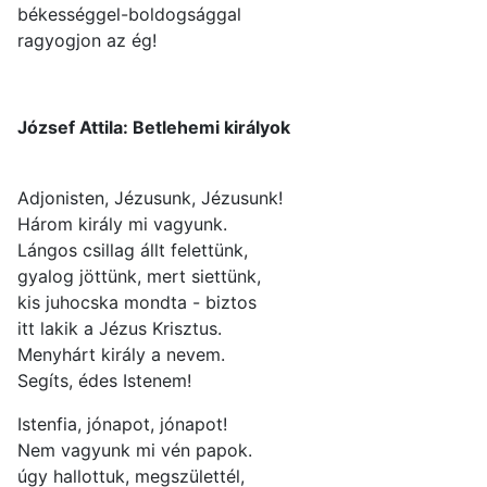
békességgel-boldogsággal
ragyogjon az ég!
József Attila: Betlehemi királyok
Adjonisten, Jézusunk, Jézusunk!
Három király mi vagyunk.
Lángos csillag állt felettünk,
gyalog jöttünk, mert siettünk,
kis juhocska mondta - biztos
itt lakik a Jézus Krisztus.
Menyhárt király a nevem.
Segíts, édes Istenem!
Istenfia, jónapot, jónapot!
Nem vagyunk mi vén papok.
úgy hallottuk, megszülettél,