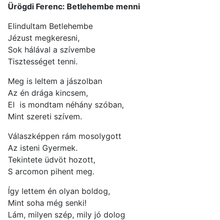
Ürögdi Ferenc: Betlehembe menni
Elindultam Betlehembe
Jézust megkeresni,
Sok hálával a szívembe
Tisztességet tenni.
Meg is leltem a jászolban
Az én drága kincsem,
El is mondtam néhány szóban,
Mint szereti szívem.
Válaszképpen rám mosolygott
Az isteni Gyermek.
Tekintete üdvöt hozott,
S arcomon pihent meg.
Így lettem én olyan boldog,
Mint soha még senki!
Lám, milyen szép, mily jó dolog