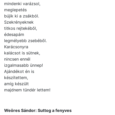
mindenki varázsol,
meglepetés
bújik ki a zsákból.
Szekrényeknek
titkos rejtekéből,
édesapám
legmélyebb zsebéből.
Karácsonyra
kalácsot is sütnek,
nincsen ennél
izgalmasabb ünnep!
Ajándékot én is
készítettem,
amíg készült
majdnem tündér lettem!
Weöres Sándor: Suttog a fenyves