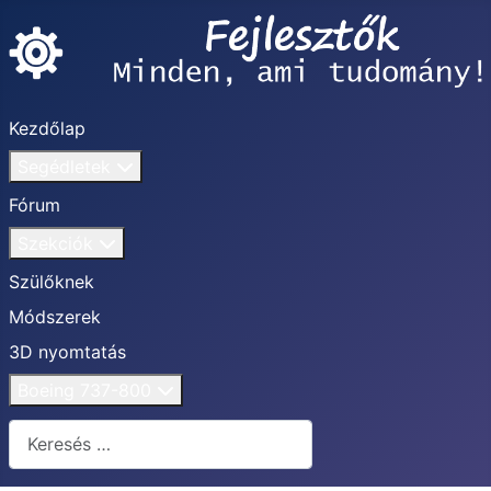
Kezdőlap
Segédletek
Fórum
Szekciók
Szülőknek
Módszerek
3D nyomtatás
Boeing 737-800
Keresés...