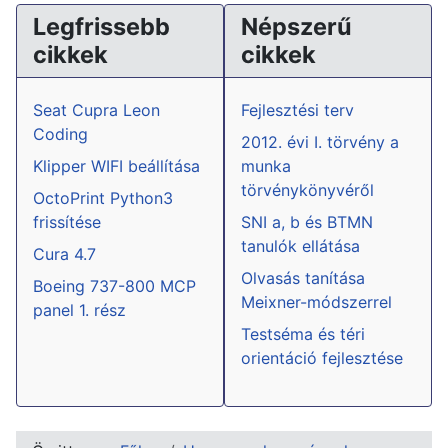
Legfrissebb
Népszerű
cikkek
cikkek
Seat Cupra Leon
Fejlesztési terv
Coding
2012. évi I. törvény a
Klipper WIFI beállítása
munka
törvénykönyvéről
OctoPrint Python3
frissítése
SNI a, b és BTMN
tanulók ellátása
Cura 4.7
Olvasás tanítása
Boeing 737-800 MCP
Meixner-módszerrel
panel 1. rész
Testséma és téri
orientáció fejlesztése