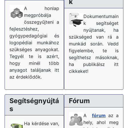
k
A honlap
megpróbálja
Dokumentumain
összegyűjteni a
k segítséget
fejlesztéshez,
nyújtanak, ha
gyógypedagógiai és
szükséged van rá a
logopédiai munkához
munkád során. Vedd
szükséges anyagokat.
figyelembe, te is
Tegyél te is azért,
segíthetsz másoknak,
hogy minél több
ha publikálsz itt
anyagot találjanak itt
cikkeket!
az érdeklődők.
Segítségnyújtá
Fórum
s
A
fórum
az a
hely, ahol meg
Ha kérdése van,