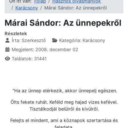
Ön itt van:
Főlap
Hasznos olvasmányok
Karácsony
Márai Sándor: Az ünnepekről
Márai Sándor: Az ünnepekről
Részletek
Írta:
Szerkesztő
Kategória:
Karácsony
Megjelent: 2008. december 02
Találatok: 31441
"Ha az ünnep elérkezik, akkor ünnepelj egészen.
Ölts fekete ruhát. Keféld meg hajad vizes kefével.
Tisztálkodjál belülről és kívülről.
Felejts el mindent, ami a köznapok szertartása és
feladata.