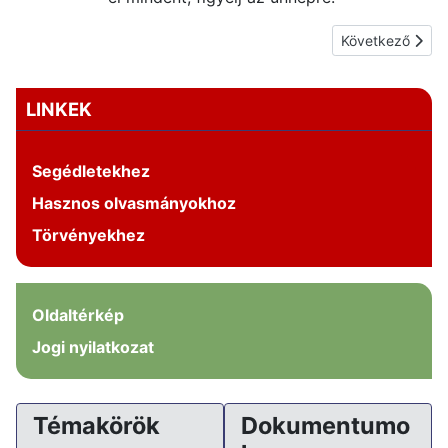
Következő cikk:
Következő
LINKEK
Segédletekhez
Hasznos olvasmányokhoz
Törvényekhez
Oldaltérkép
Jogi nyilatkozat
Témakörök
Dokumentumo