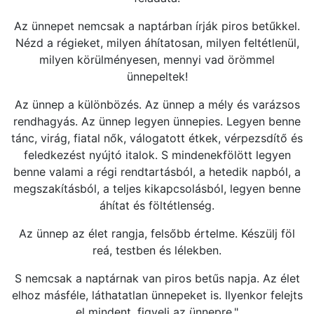
Az ünnepet nemcsak a naptárban írják piros betűkkel.
Nézd a régieket, milyen áhítatosan, milyen feltétlenül,
milyen körülményesen, mennyi vad örömmel
ünnepeltek!
Az ünnep a különbözés. Az ünnep a mély és varázsos
rendhagyás. Az ünnep legyen ünnepies. Legyen benne
tánc, virág, fiatal nők, válogatott étkek, vérpezsdítő és
feledkezést nyújtó italok. S mindenekfölött legyen
benne valami a régi rendtartásból, a hetedik napból, a
megszakításból, a teljes kikapcsolásból, legyen benne
áhítat és föltétlenség.
Az ünnep az élet rangja, felsőbb értelme. Készülj föl
reá, testben és lélekben.
S nemcsak a naptárnak van piros betűs napja. Az élet
elhoz másféle, láthatatlan ünnepeket is. Ilyenkor felejts
el mindent, figyelj az ünnepre."