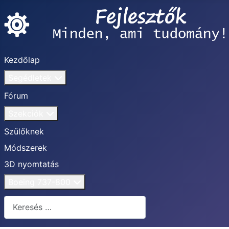
Kezdőlap
Segédletek
Fórum
Szekciók
Szülőknek
Módszerek
3D nyomtatás
Boeing 737-800
Keresés...