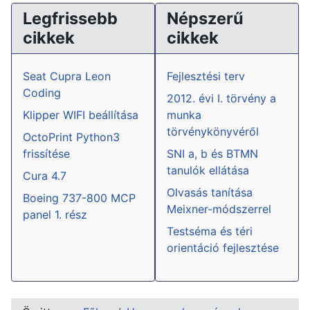
Legfrissebb
Népszerű
cikkek
cikkek
Seat Cupra Leon
Fejlesztési terv
Coding
2012. évi I. törvény a
Klipper WIFI beállítása
munka
törvénykönyvéről
OctoPrint Python3
frissítése
SNI a, b és BTMN
tanulók ellátása
Cura 4.7
Olvasás tanítása
Boeing 737-800 MCP
Meixner-módszerrel
panel 1. rész
Testséma és téri
orientáció fejlesztése