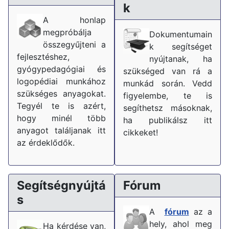
k
A honlap
megpróbálja
Dokumentumain
összegyűjteni a
k segítséget
fejlesztéshez,
nyújtanak, ha
gyógypedagógiai és
szükséged van rá a
logopédiai munkához
munkád során. Vedd
szükséges anyagokat.
figyelembe, te is
Tegyél te is azért,
segíthetsz másoknak,
hogy minél több
ha publikálsz itt
anyagot találjanak itt
cikkeket!
az érdeklődők.
Segítségnyújtá
Fórum
s
A
fórum
az a
hely, ahol meg
Ha kérdése van,