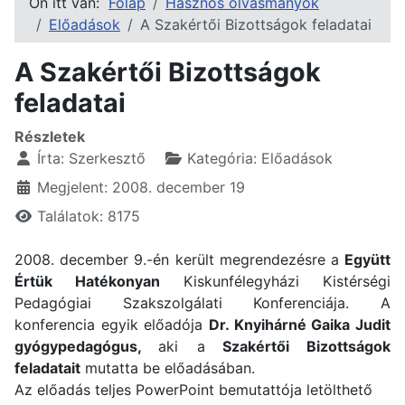
Ön itt van:
Főlap
Hasznos olvasmányok
Előadások
A Szakértői Bizottságok feladatai
A Szakértői Bizottságok
feladatai
Részletek
Írta:
Szerkesztő
Kategória:
Előadások
Megjelent: 2008. december 19
Találatok: 8175
2008. december 9.-én került megrendezésre a
Együtt
Értük Hatékonyan
Kiskunfélegyházi Kistérségi
Pedagógiai Szakszolgálati Konferenciája. A
konferencia egyik előadója
Dr. Knyihárné Gaika Judit
gyógypedagógus,
aki a
Szakértői Bizottságok
feladatait
mutatta be előadásában.
Az előadás teljes PowerPoint bemutattója letölthető