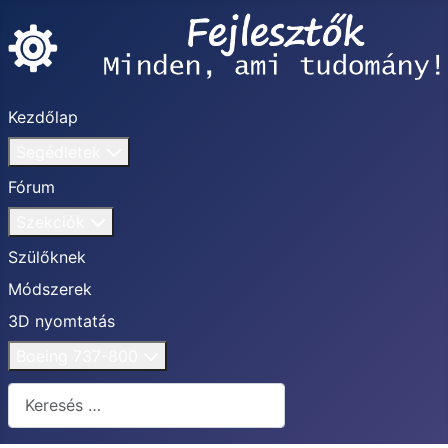
Kezdőlap
Segédletek
Fórum
Szekciók
Szülőknek
Módszerek
3D nyomtatás
Boeing 737-800
Keresés...