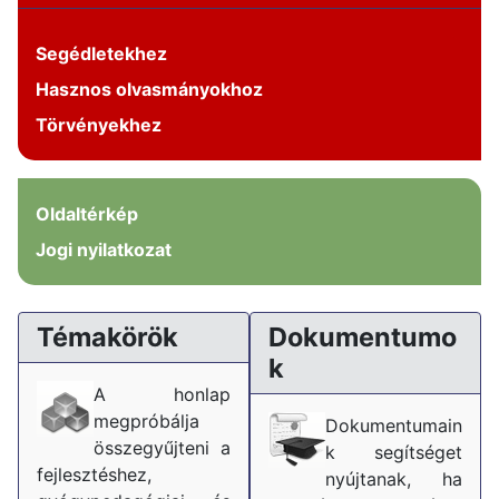
Segédletekhez
Hasznos olvasmányokhoz
Törvényekhez
Oldaltérkép
Jogi nyilatkozat
Témakörök
Dokumentumo
k
A honlap
megpróbálja
Dokumentumain
összegyűjteni a
k segítséget
fejlesztéshez,
nyújtanak, ha