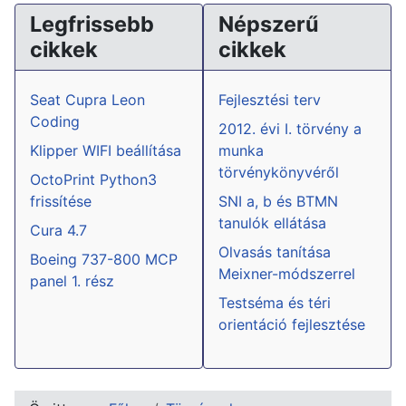
Legfrissebb
Népszerű
cikkek
cikkek
Seat Cupra Leon
Fejlesztési terv
Coding
2012. évi I. törvény a
Klipper WIFI beállítása
munka
törvénykönyvéről
OctoPrint Python3
frissítése
SNI a, b és BTMN
tanulók ellátása
Cura 4.7
Olvasás tanítása
Boeing 737-800 MCP
Meixner-módszerrel
panel 1. rész
Testséma és téri
orientáció fejlesztése