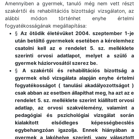
Amennyiben a gyermek, tanuló még nem vett részt
szakértői és rehabilitációs bizottsági vizsgálaton, az
alábbi módon történhet enyhe értelmi
fogyatékosságának megállapítása:
§
Az ötödik életévüket 2004. szeptember 1-je
után betöltő gyermekek esetében a kérelemhez
csatolni kell az e rendelet 5. sz. melléklete
szerinti orvosi adatlapot, melyet a szülő a
gyermek háziorvosától szerez be.
§
A szakértői és rehabilitációs bizottság a
gyermek első vizsgálata alapján enyhe értelmi
fogyatékosságot ( tanulási akadályozottságot )
csak abban az esetben állapíthat meg, ha azt az e
rendelet 5. sz. melléklete szerint kiállított orvosi
adatlap, az orvosi szakvélemény, valamint a
pedagógiai és pszichológiai vizsgálat során
kialakított elsődleges képességbecslés
egybehangzóan igazolja. Ennek hiányában a
gyermek a lakóhelye szerinti, vagy választott