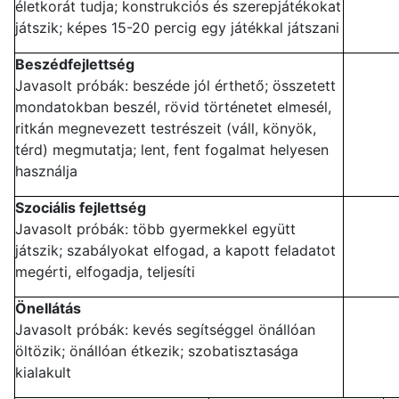
életkorát tudja; konstrukciós és szerepjátékokat
játszik; képes 15-20 percig egy játékkal játszani
Beszédfejlettség
Javasolt próbák: beszéde jól érthető; összetett
mondatokban beszél, rövid történetet elmesél,
ritkán megnevezett testrészeit (váll, könyök,
térd) megmutatja; lent, fent fogalmat helyesen
használja
Szociális fejlettség
Javasolt próbák: több gyermekkel együtt
játszik; szabályokat elfogad, a kapott feladatot
megérti, elfogadja, teljesíti
Önellátás
Javasolt próbák: kevés segítséggel önállóan
öltözik; önállóan étkezik; szobatisztasága
kialakult