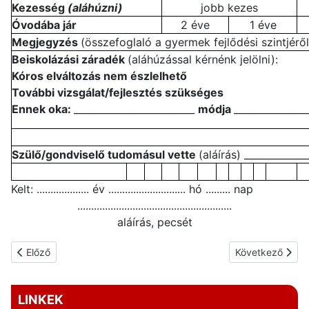
Kezesség
(aláhúzni)
jobb kezes
Óvodába jár
2 éve
1 éve
Megjegyzés
(összefoglaló a gyermek fejlődési szintjéről
Beiskolázási záradék
(aláhúzással kérnénk jelölni):
Kóros elváltozás nem észlelhető
További vizsgálat/fejlesztés szükséges
Ennek oka:
_________________________
módja
_______________
Szülő/gondviselő tudomásul vette
(aláírás) _____________
Kelt: ................... év ............................ hó ......... nap
........................................................
aláírás, pecsét
Előző cikk: 14/1994. MKM rendeletéből: képzési kötelezettség
Következő cikk: 
Előző
Következő
LINKEK