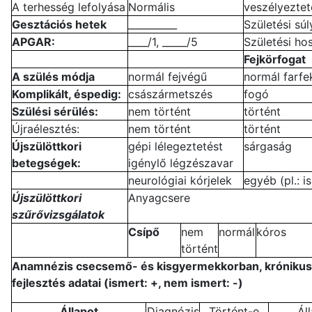
A terhesség lefolyása
Normális
veszélyeztet
Gesztációs hetek
__________
Születési súl
APGAR:
____/1, _____/5
Születési ho
Fejkörfogat
A szülés módja
normál fejvégű
normál farfe
Komplikált, éspedig:
császármetszés
fogó
Szülési sérülés:
nem történt
történt
Újraélesztés:
nem történt
történt
Újszülöttkori
gépi lélegeztetést
sárgaság
betegségek:
igénylő légzészavar
neurológiai kórjelek
egyéb (pl.: 
Újszülöttkori
Anyagcsere
szűrővizsgálatok
Csípő
nem
normál
kóros
történt
Anamnézis csecsemő- és kisgyermekkorban, krónikus b
fejlesztés adatai (ismert: +, nem ismert: -)
Állapot
Diagnózis
Történt-e
Ál