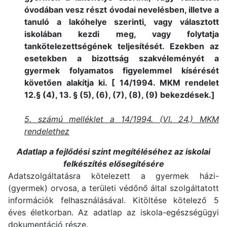
óvodában vesz részt óvodai nevelésben, illetve a
tanuló a lakóhelye szerinti, vagy választott
iskolában kezdi meg, vagy folytatja
tankötelezettségének teljesítését. Ezekben az
esetekben a bizottság szakvéleményét a
gyermek folyamatos figyelemmel kísérését
követően alakítja ki. [ 14/1994. MKM rendelet
12.§ (4), 13. § (5), (6), (7), (8), (9) bekezdések.]
5. számú melléklet a 14/1994. (VI. 24.) MKM
rendelethez
Adatlap a fejlődési szint megítéléséhez az iskolai
felkészítés elősegítésére
Adatszolgáltatásra kötelezett a gyermek házi-
(gyermek) orvosa, a területi védőnő által szolgáltatott
információk felhasználásával. Kitöltése kötelező 5
éves életkorban. Az adatlap az iskola-egészségügyi
dokumentáció része.