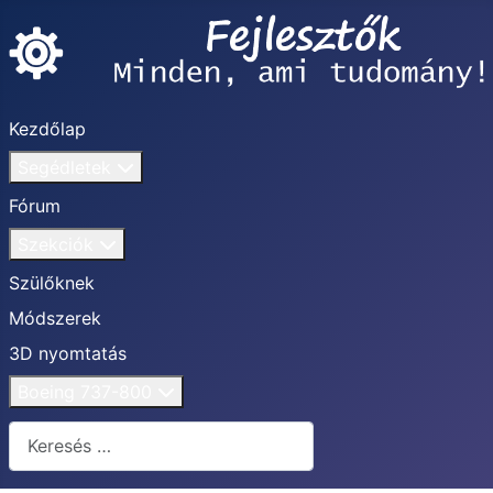
Kezdőlap
Segédletek
Fórum
Szekciók
Szülőknek
Módszerek
3D nyomtatás
Boeing 737-800
Keresés...