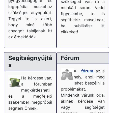
gyógypedagógiai és
szükséged van rá a
logopédiai munkához
munkád során. Vedd
szükséges anyagokat.
figyelembe, te is
Tegyél te is azért,
segíthetsz másoknak,
hogy minél több
ha publikálsz itt
anyagot találjanak itt
cikkeket!
az érdeklődők.
Segítségnyújtá
Fórum
s
A
fórum
az a
hely, ahol meg
Ha kérdése van,
lehet beszélni a
a fórumban
problémákat.
megkérdezheti
Mindenkit várunk oda,
és a megfelelő
akinek kérdése van
szakember megpróbál
vagy segítséget
segíteni Önnek!