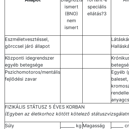
ismert
speciális
(BNO)
ellátás?3
nem
ismert
Eszméletvesztéssel,
Látáská
görccsel járó állapot
Hallásk
Központi idegrendszer
Króniku
egyéb betegsége
betegs
Pszichomotoros/mentális
Egyéb (p
fejlődési zavar
baleset,
kromos
rendell
anyagcs
FIZIKÁLIS STÁTUSZ 5 ÉVES KORBAN
(Egyben az életkorhoz kötött kötelező státuszvizsgálatn
Súly
_______ kg
Magasság
______ 