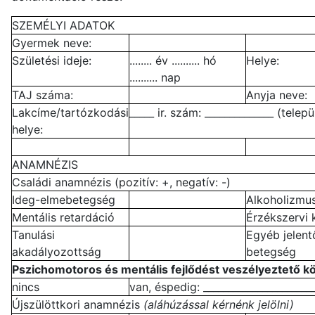
SZEMÉLYI ADATOK
Gyermek neve:
Születési ideje:
........ év .......... hó
Helye:
.......... nap
TAJ száma:
Anyja neve:
Lakcíme/tartózkodási
_____ ir. szám: ______________ (telepü
helye:
ANAMNÉZIS
Családi anamnézis (pozitív: +, negatív: -)
Ideg-elmebetegség
Alkoholizmu
Mentális retardáció
Érzékszervi
Tanulási
Egyéb jelent
akadályozottság
betegség
Pszichomotoros és mentális fejlődést veszélyeztető k
nincs
van, éspedig: _______________________
Újszülöttkori anamnézis
(aláhúzással kérnénk jelölni)