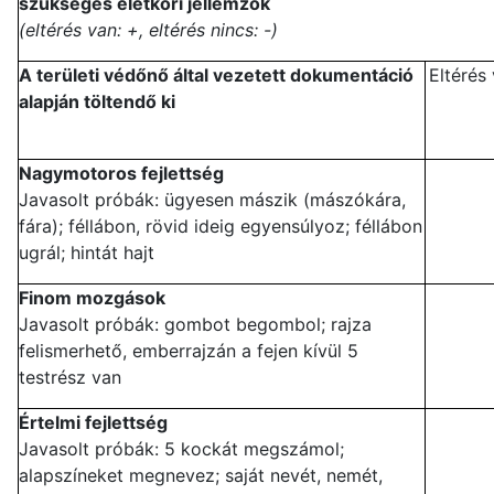
szükséges életkori jellemzők
(eltérés van: +, eltérés nincs: -)
A területi védőnő által vezetett dokumentáció
Eltérés
alapján töltendő ki
Nagymotoros fejlettség
Javasolt próbák: ügyesen mászik (mászókára,
fára); féllábon, rövid ideig egyensúlyoz; féllábon
ugrál; hintát hajt
Finom mozgások
Javasolt próbák: gombot begombol; rajza
felismerhető, emberrajzán a fejen kívül 5
testrész van
Értelmi fejlettség
Javasolt próbák: 5 kockát megszámol;
alapszíneket megnevez; saját nevét, nemét,