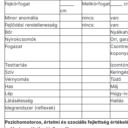
Fejkörfogat
_______
Mellkörfogat
______ 
cm
Minor anomália
nincs:
van:
Fejlődési rendellenesség
nincs:
van:
Bőr
Nyálkah
Nyirokcsomók
Orr, gar
Fogazat
Csontre
kopony
Testtartás
Izomtón
Szív
Keringé
Vérnyomás
Tüdő
Has
Máj
Lép
Húgy-iv
Látásélesség
Hallás
Idegrendszer (reflexek)
Pszichomotoros, értelmi és szociális fejlettség értékelé