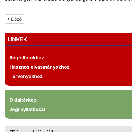
Előző cikk: BÁNFALVY CSABA A fogyatékos emberek iskolai integ
Előző
LINKEK
Segédletekhez
Hasznos olvasmányokhoz
Törvényekhez
Oldaltérkép
Jogi nyilatkozat