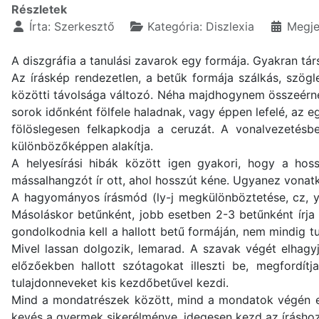
Részletek
Írta:
Szerkesztő
Kategória:
Diszlexia
Megje
A diszgráfia a tanulási zavarok egy formája. Gyakran tár
Az íráskép rendezetlen, a betűk formája szálkás, szögl
közötti távolsága változó. Néha majdhogynem összeérnek
sorok időnként fölfele haladnak, vagy éppen lefelé, az e
fölöslegesen felkapkodja a ceruzát. A vonalvezetésb
különbözőképpen alakítja.
A helyesírási hibák között igen gyakori, hogy a ho
mássalhangzót ír ott, ahol hosszút kéne. Ugyanez vonatko
A hagyományos írásmód (ly-j megkülönböztetése, cz, y,
Másoláskor betűnként, jobb esetben 2-3 betűnként írja 
gondolkodnia kell a hallott betű formáján, nem mindig tud
Mivel lassan dolgozik, lemarad. A szavak végét elhagy
előzőekben hallott szótagokat illeszti be, megfordí
tulajdonneveket kis kezdőbetűvel kezdi.
Mind a mondatrészek között, mind a mondatok végén el
kevés a gyermek sikerélménye, idegesen kezd az íráshoz,