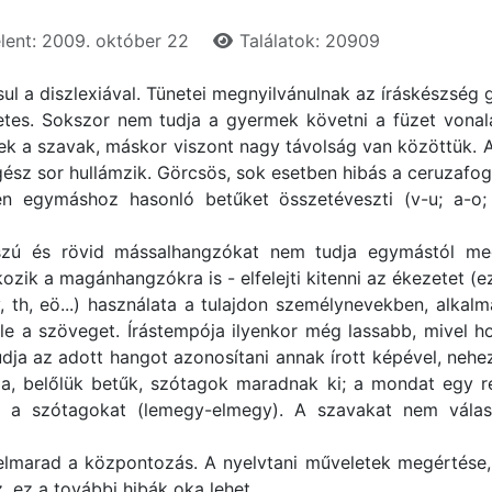
lent: 2009. október 22
Találatok: 20909
sul a diszlexiával. Tünetei megnyilvánulnak az íráskészség
etes. Sokszor nem tudja a gyermek követni a füzet vonala
 a szavak, máskor viszont nagy távolság van közöttük. A 
gész sor hullámzik. Görcsös, sok esetben hibás a ceruzafog
en egymáshoz hasonló betűket összetéveszti (v-u; a-o
sszú és rövid mássalhangzókat nem tudja egymástól meg
zik a magánhangzókra is - elfelejti kitenni az ékezetet (e
 th, eö...) használata a tulajdon személynevekben, alka
le a szöveget. Írástempója ilyenkor még lassabb, mivel ho
ja az adott hangot azonosítani annak írott képével, nehezen
ja, belőlük betűk, szótagok maradnak ki; a mondat egy r
tja a szótagokat (lemegy-elmegy). A szavakat nem válas
marad a központozás. A nyelvtani műveletek megértése, m
 ez a további hibák oka lehet.