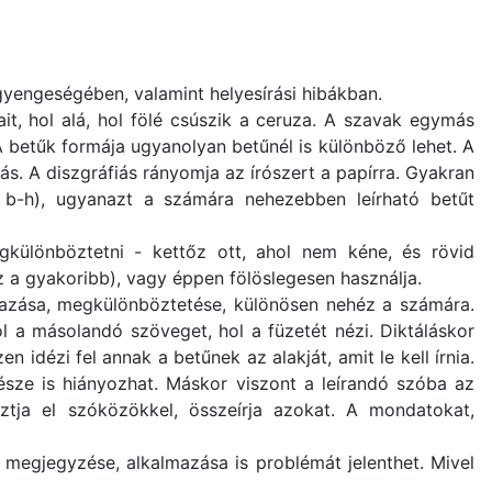
 gyengeségében, valamint helyesírási hibákban.
it, hol alá, hol fölé csúszik a ceruza. A szavak egymás
betűk formája ugyanolyan betűnél is különböző lehet. A
ás. A diszgráfiás rányomja az írószert a papírra. Gyakran
; b-h), ugyanazt a számára nehezebben leírható betűt
különböztetni - kettőz ott, ahol nem kéne, és rövid
z a gyakoribb), vagy éppen fölöslegesen használja.
lmazása, megkülönböztetése, különösen nehéz a számára.
l a másolandó szöveget, hol a füzetét nézi. Diktáláskor
 idézi fel annak a betűnek az alakját, amit le kell írnia.
észe is hiányozhat. Máskor viszont a leírandó szóba az
ztja el szóközökkel, összeírja azokat. A mondatokat,
egjegyzése, alkalmazása is problémát jelenthet. Mivel