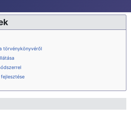
ek
ka törvénykönyvéről
llátása
módszerrel
 fejlesztése