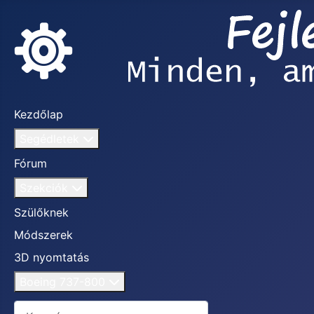
Kezdőlap
Segédletek
Fórum
Szekciók
Szülőknek
Módszerek
3D nyomtatás
Boeing 737-800
Keresés...