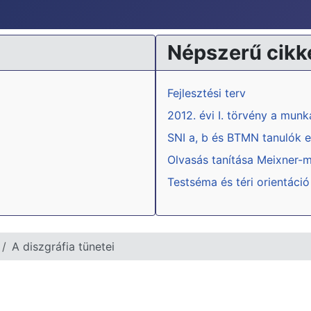
Népszerű cikk
Fejlesztési terv
2012. évi I. törvény a mun
SNI a, b és BTMN tanulók e
Olvasás tanítása Meixner-
Testséma és téri orientáció
A diszgráfia tünetei