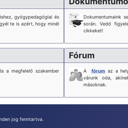
Dokumentumo
téshez, gyógypedagógiai és
Dokumentumaink se
él te is azért, hogy minél
során. Vedd figyel
cikkeket!
Fórum
és a megfelelő szakember
A
fórum
az a hely
várunk oda, akine
másoknak.
nden jog fenntartva.