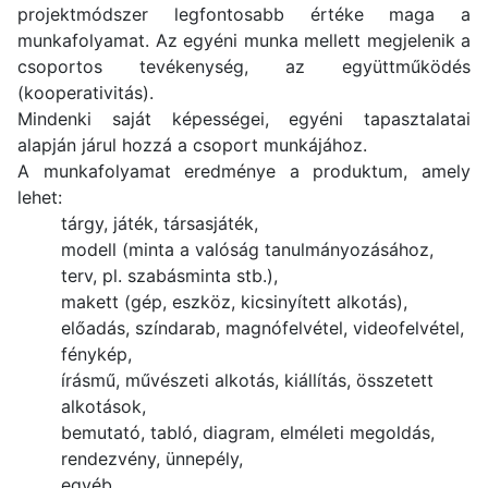
projektmódszer legfontosabb értéke maga a
munkafolyamat. Az egyéni munka mellett megjelenik a
csoportos tevékenység, az együttműködés
(kooperativitás).
Mindenki saját képességei, egyéni tapasztalatai
alapján járul hozzá a csoport munkájához.
A munkafolyamat eredménye a produktum, amely
lehet:
tárgy, játék, társasjáték,
modell (minta a valóság tanulmányozásához,
terv, pl. szabásminta stb.),
makett (gép, eszköz, kicsinyített alkotás),
előadás, színdarab, magnófelvétel, videofelvétel,
fénykép,
írásmű, művészeti alkotás, kiállítás, összetett
alkotások,
bemutató, tabló, diagram, elméleti megoldás,
rendezvény, ünnepély,
egyéb