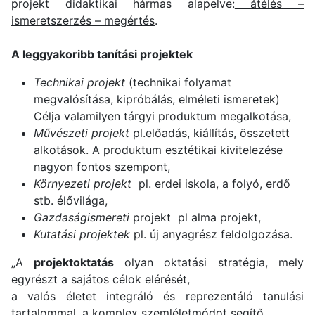
projekt didaktikai hármas alapelve:
átélés –
ismeretszerzés – megértés
.
A leggyakoribb tanítási projektek
Technikai projekt
(technikai folyamat
megvalósítása, kipróbálás, elméleti ismeretek)
Célja valamilyen tárgyi produktum megalkotása,
Művészeti projekt
pl.előadás, kiállítás, összetett
alkotások. A produktum esztétikai kivitelezése
nagyon fontos szempont,
Környezeti projekt
pl. erdei iskola, a folyó, erdő
stb. élővilága,
Gazdaságismereti
projekt pl alma projekt,
Kutatási projektek
pl. új anyagrész feldolgozása.
„A
projektoktatás
olyan oktatási stratégia, mely
egyrészt a sajátos célok elérését,
a valós életet integráló és reprezentáló tanulási
tartalommal, a komplex szemléletmódot segítő,