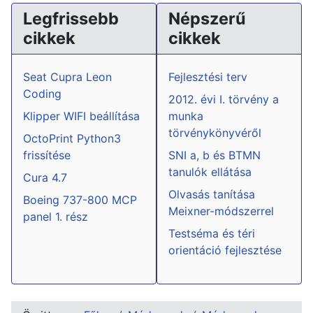
Legfrissebb
Népszerű
cikkek
cikkek
Seat Cupra Leon
Fejlesztési terv
Coding
2012. évi I. törvény a
Klipper WIFI beállítása
munka
törvénykönyvéről
OctoPrint Python3
frissítése
SNI a, b és BTMN
tanulók ellátása
Cura 4.7
Olvasás tanítása
Boeing 737-800 MCP
Meixner-módszerrel
panel 1. rész
Testséma és téri
orientáció fejlesztése