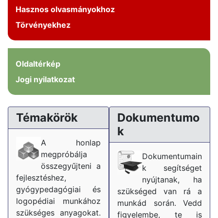
Hasznos olvasmányokhoz
Törvényekhez
Oldaltérkép
Jogi nyilatkozat
Témakörök
Dokumentumo
k
A honlap
megpróbálja
Dokumentumain
összegyűjteni a
k segítséget
fejlesztéshez,
nyújtanak, ha
gyógypedagógiai és
szükséged van rá a
logopédiai munkához
munkád során. Vedd
szükséges anyagokat.
figyelembe, te is