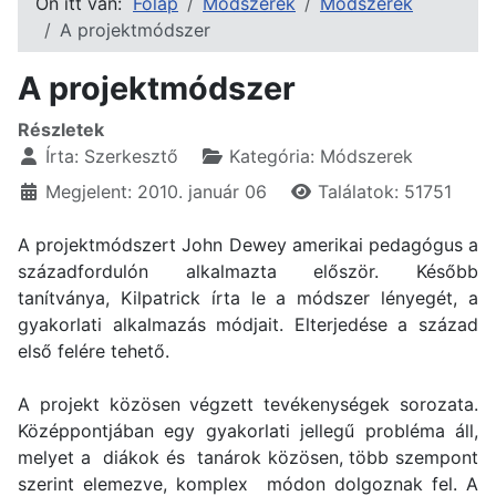
Ön itt van:
Főlap
Módszerek
Módszerek
A projektmódszer
A projektmódszer
Részletek
Írta:
Szerkesztő
Kategória:
Módszerek
Megjelent: 2010. január 06
Találatok: 51751
A projektmódszert John Dewey amerikai pedagógus a
századfordulón alkalmazta először. Később
tanítványa, Kilpatrick írta le a módszer lényegét, a
gyakorlati alkalmazás módjait. Elterjedése a század
első felére tehető.
A projekt közösen végzett tevékenységek sorozata.
Középpontjában egy gyakorlati jellegű probléma áll,
melyet a diákok és tanárok közösen, több szempont
szerint elemezve, komplex módon dolgoznak fel. A