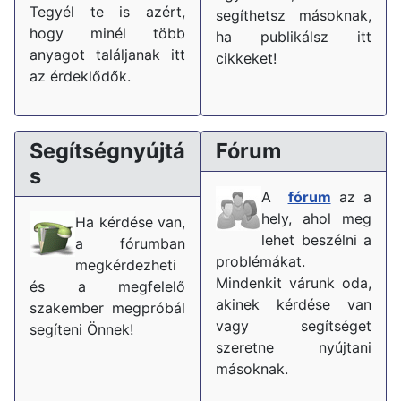
Tegyél te is azért,
segíthetsz másoknak,
hogy minél több
ha publikálsz itt
anyagot találjanak itt
cikkeket!
az érdeklődők.
Segítségnyújtá
Fórum
s
A
fórum
az a
hely, ahol meg
Ha kérdése van,
lehet beszélni a
a fórumban
problémákat.
megkérdezheti
Mindenkit várunk oda,
és a megfelelő
akinek kérdése van
szakember megpróbál
vagy segítséget
segíteni Önnek!
szeretne nyújtani
másoknak.