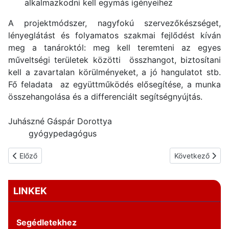
alkalmazkodni kell egymás igényeihez
A projektmódszer, nagyfokú szervezőkészséget,
lényeglátást és folyamatos szakmai fejlődést kíván
meg a tanároktól: meg kell teremteni az egyes
műveltségi területek közötti összhangot, biztosítani
kell a zavartalan körülményeket, a jó hangulatot stb.
Fő feladata az együttműködés elősegítése, a munka
összehangolása és a differenciált segítségnyújtás.
Juhászné Gáspár Dorottya
gyógypedagógus
Előző cikk: Kooperatív tanulási technikák
Következő cikk:
Előző
Következő
LINKEK
Segédletekhez