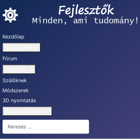
Kezdőlap
Segédletek
Fórum
Szekciók
Szülőknek
Módszerek
3D nyomtatás
Boeing 737-800
Keresés...