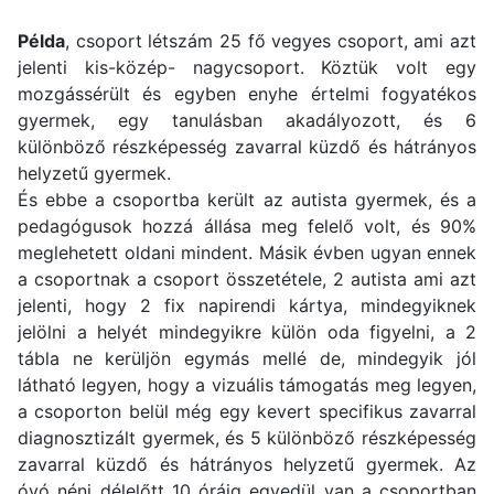
Példa
, csoport létszám 25 fő vegyes csoport, ami azt
jelenti kis-közép- nagycsoport. Köztük volt egy
mozgássérült és egyben enyhe értelmi fogyatékos
gyermek, egy tanulásban akadályozott, és 6
különböző részképesség zavarral küzdő és hátrányos
helyzetű gyermek.
És ebbe a csoportba került az autista gyermek, és a
pedagógusok hozzá állása meg felelő volt, és 90%
meglehetett oldani mindent. Másik évben ugyan ennek
a csoportnak a csoport összetétele, 2 autista ami azt
jelenti, hogy 2 fix napirendi kártya, mindegyiknek
jelölni a helyét mindegyikre külön oda figyelni, a 2
tábla ne kerüljön egymás mellé de, mindegyik jól
látható legyen, hogy a vizuális támogatás meg legyen,
a csoporton belül még egy kevert specifikus zavarral
diagnosztizált gyermek, és 5 különböző részképesség
zavarral küzdő és hátrányos helyzetű gyermek. Az
óvó néni délelőtt 10 óráig egyedül van a csoportban