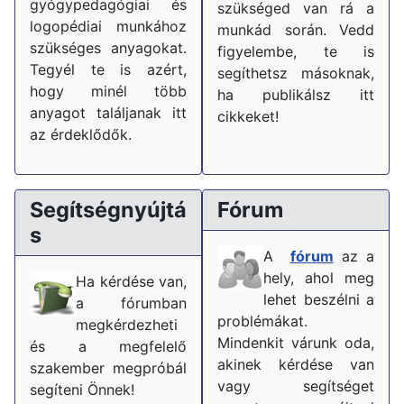
gyógypedagógiai és
szükséged van rá a
logopédiai munkához
munkád során. Vedd
szükséges anyagokat.
figyelembe, te is
Tegyél te is azért,
segíthetsz másoknak,
hogy minél több
ha publikálsz itt
anyagot találjanak itt
cikkeket!
az érdeklődők.
Segítségnyújtá
Fórum
s
A
fórum
az a
hely, ahol meg
Ha kérdése van,
lehet beszélni a
a fórumban
problémákat.
megkérdezheti
Mindenkit várunk oda,
és a megfelelő
akinek kérdése van
szakember megpróbál
vagy segítséget
segíteni Önnek!