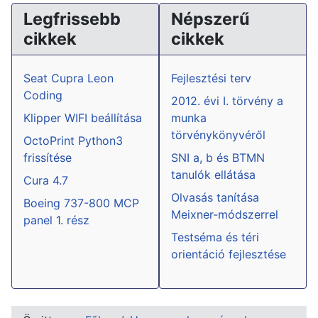
Legfrissebb
Népszerű
cikkek
cikkek
Seat Cupra Leon
Fejlesztési terv
Coding
2012. évi I. törvény a
Klipper WIFI beállítása
munka
törvénykönyvéről
OctoPrint Python3
frissítése
SNI a, b és BTMN
tanulók ellátása
Cura 4.7
Olvasás tanítása
Boeing 737-800 MCP
Meixner-módszerrel
panel 1. rész
Testséma és téri
orientáció fejlesztése