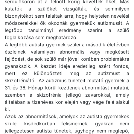
serdülőkoron át a felnőtt korig követték őket. Más
kutatók a szülőket vizsgálták, és semmilyen
bizonyítékot sem találtak arra, hogy helytelen nevelési
módszereikkel ők okoznák gyermekük autizmusát. A
legtöbb tanulmányi eredmény szerint a szülő
foglalkozása sem meghatározó.
A legtöbb autista gyermek szülei a második életévben
észlelnek valamilyen abnormális vagy megkésett
fejlődést, de sok szülő már jóval korában problémákra
gyanakszik. A kezdet ideje eredetileg azért fontos,
mert ez különbözteti meg az autizmust a
skizofréniától. Az autizmus tüneteit mutató gyermek a
31. és 36. Hónap körül kezdenek abnormitást mutatni,
szemben a skizofrénia jellegű zavarokkal, amely
általában a tizenéves kor elején vagy vége felé alakul
ki.
Azok az abnormitások, amelyek az autista gyermekek
szülei kisdedkorban felismernek, gyakran nem
jellegzetesen autista tünetek, úgyhogy nem meglepő,