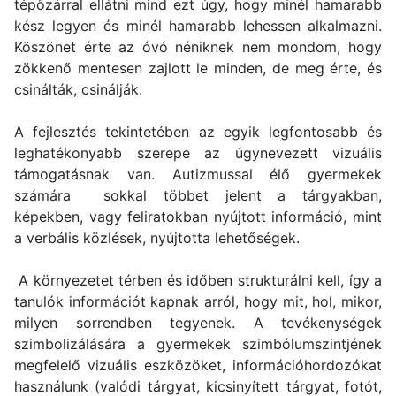
tépőzárral ellátni mind ezt úgy, hogy minél hamarabb
kész legyen és minél hamarabb lehessen alkalmazni.
Köszönet érte az óvó néniknek nem mondom, hogy
zökkenő mentesen zajlott le minden, de meg érte, és
csinálták, csinálják.
A fejlesztés tekintetében az egyik legfontosabb és
leghatékonyabb szerepe az úgynevezett vizuális
támogatásnak van. Autizmussal élő gyermekek
számára sokkal többet jelent a tárgyakban,
képekben, vagy feliratokban nyújtott információ, mint
a verbális közlések, nyújtotta lehetőségek.
A környezetet térben és időben strukturálni kell, így a
tanulók információt kapnak arról, hogy mit, hol, mikor,
milyen sorrendben tegyenek. A tevékenységek
szimbolizálására a gyermekek szimbólumszintjének
megfelelő vizuális eszközöket, információhordozókat
használunk (valódi tárgyat, kicsinyített tárgyat, fotót,