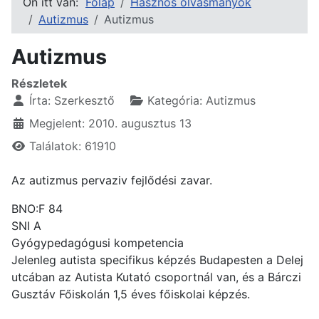
Ön itt van:
Főlap
Hasznos olvasmányok
Autizmus
Autizmus
Autizmus
Részletek
Írta:
Szerkesztő
Kategória:
Autizmus
Megjelent: 2010. augusztus 13
Találatok: 61910
Az autizmus pervaziv fejlődési zavar.
BNO:F 84
SNI A
Gyógypedagógusi kompetencia
Jelenleg autista specifikus képzés Budapesten a Delej
utcában az Autista Kutató csoportnál van, és a Bárczi
Gusztáv Főiskolán 1,5 éves főiskolai képzés.