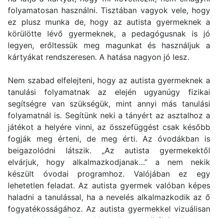
folyamatosan használni. Tisztában vagyok vele, hogy
ez plusz munka de, hogy az autista gyermeknek a
körülötte lévő gyermeknek, a pedagógusnak is jó
legyen, erőltessük meg magunkat és használjuk a
kártyákat rendszeresen. A hatása nagyon jó lesz.
Nem szabad elfelejteni, hogy az autista gyermeknek a
tanulási folyamatnak az elején ugyanúgy fizikai
segítségre van szükségük, mint annyi más tanulási
folyamatnál is. Segítünk neki a tányért az asztalhoz a
játékot a helyére vinni, az összefüggést csak később
fogják meg érteni, de meg érti. Az óvodákban is
beigazolódni látszik. „Az autista gyermekektől
elvárjuk, hogy alkalmazkodjanak…” a nem nekik
készült óvodai programhoz. Valójában ez egy
lehetetlen feladat. Az autista gyermek valóban képes
haladni a tanulással, ha a nevelés alkalmazkodik az ő
fogyatékosságához. Az autista gyermekkel vizuálisan