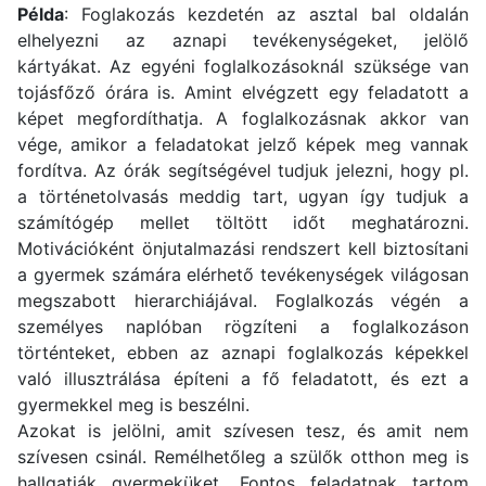
Példa
: Foglakozás kezdetén az asztal bal oldalán
elhelyezni az aznapi tevékenységeket, jelölő
kártyákat. Az egyéni foglalkozásoknál szüksége van
tojásfőző órára is. Amint elvégzett egy feladatott a
képet megfordíthatja. A foglalkozásnak akkor van
vége, amikor a feladatokat jelző képek meg vannak
fordítva. Az órák segítségével tudjuk jelezni, hogy pl.
a történetolvasás meddig tart, ugyan így tudjuk a
számítógép mellet töltött időt meghatározni.
Motivációként önjutalmazási rendszert kell biztosítani
a gyermek számára elérhető tevékenységek világosan
megszabott hierarchiájával. Foglalkozás végén a
személyes naplóban rögzíteni a foglalkozáson
történteket, ebben az aznapi foglalkozás képekkel
való illusztrálása építeni a fő feladatott, és ezt a
gyermekkel meg is beszélni.
Azokat is jelölni, amit szívesen tesz, és amit nem
szívesen csinál. Remélhetőleg a szülők otthon meg is
hallgatják gyermeküket. Fontos feladatnak tartom