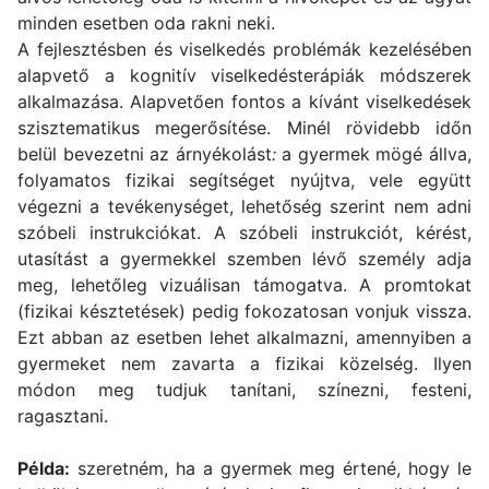
minden esetben oda rakni neki.
A fejlesztésben és viselkedés problémák kezelésében
alapvető a kognitív viselkedésterápiák módszerek
alkalmazása. Alapvetően fontos a kívánt viselkedések
szisztematikus megerősítése. Minél rövidebb időn
belül bevezetni az árnyékolást
:
a gyermek mögé állva,
folyamatos fizikai segítséget nyújtva, vele együtt
végezni a tevékenységet, lehetőség szerint nem adni
szóbeli instrukciókat. A szóbeli instrukciót, kérést,
utasítást a gyermekkel szemben lévő személy adja
meg, lehetőleg vizuálisan támogatva. A promtokat
(fizikai késztetések) pedig fokozatosan vonjuk vissza.
Ezt abban az esetben lehet alkalmazni, amennyiben a
gyermeket nem zavarta a fizikai közelség. Ilyen
módon meg tudjuk tanítani, színezni, festeni,
ragasztani.
Példa:
szeretném, ha a gyermek meg értené, hogy le