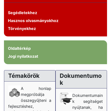
Segédletekhez
Hasznos olvasmányokhoz
Törvényekhez
Oldaltérkép
Jogi nyilatkozat
Témakörök
Dokumentumo
k
A honlap
megpróbálja
Dokumentumain
összegyűjteni a
k segítséget
fejlesztéshez,
nyújtanak, ha