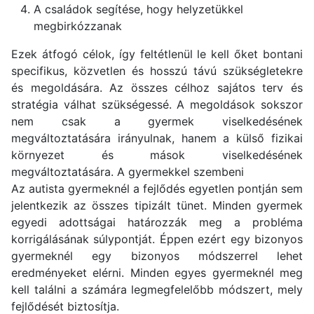
A családok segítése, hogy helyzetükkel
megbirkózzanak
Ezek átfogó célok, így feltétlenül le kell őket bontani
specifikus, közvetlen és hosszú távú szükségletekre
és megoldására. Az összes célhoz sajátos terv és
stratégia válhat szükségessé. A megoldások sokszor
nem csak a gyermek viselkedésének
megváltoztatására irányulnak, hanem a külső fizikai
környezet és mások viselkedésének
megváltoztatására. A gyermekkel szembeni
Az autista gyermeknél a fejlődés egyetlen pontján sem
jelentkezik az összes tipizált tünet. Minden gyermek
egyedi adottságai határozzák meg a probléma
korrigálásának súlypontját. Éppen ezért egy bizonyos
gyermeknél egy bizonyos módszerrel lehet
eredményeket elérni. Minden egyes gyermeknél meg
kell találni a számára legmegfelelőbb módszert, mely
fejlődését biztosítja.