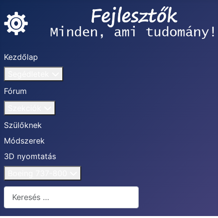
Kezdőlap
Segédletek
Fórum
Szekciók
Szülőknek
Módszerek
3D nyomtatás
Boeing 737-800
Keresés...