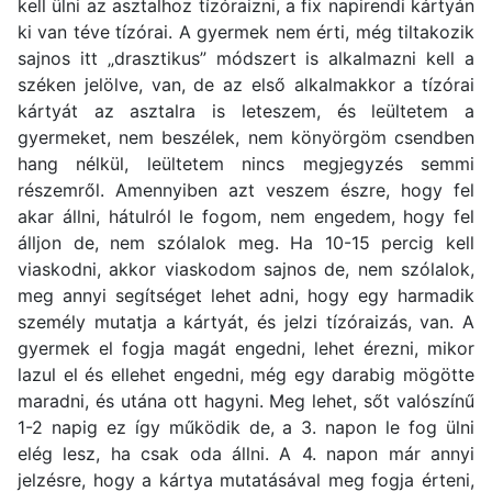
kell ülni az asztalhoz tízóraizni, a fix napirendi kártyán
ki van téve tízórai. A gyermek nem érti, még tiltakozik
sajnos itt „drasztikus” módszert is alkalmazni kell a
széken jelölve, van, de az első alkalmakkor a tízórai
kártyát az asztalra is leteszem, és leültetem a
gyermeket, nem beszélek, nem könyörgöm csendben
hang nélkül, leültetem nincs megjegyzés semmi
részemről. Amennyiben azt veszem észre, hogy fel
akar állni, hátulról le fogom, nem engedem, hogy fel
álljon de, nem szólalok meg. Ha 10-15 percig kell
viaskodni, akkor viaskodom sajnos de, nem szólalok,
meg annyi segítséget lehet adni, hogy egy harmadik
személy mutatja a kártyát, és jelzi tízóraizás, van. A
gyermek el fogja magát engedni, lehet érezni, mikor
lazul el és ellehet engedni, még egy darabig mögötte
maradni, és utána ott hagyni. Meg lehet, sőt valószínű
1-2 napig ez így működik de, a 3. napon le fog ülni
elég lesz, ha csak oda állni. A 4. napon már annyi
jelzésre, hogy a kártya mutatásával meg fogja érteni,