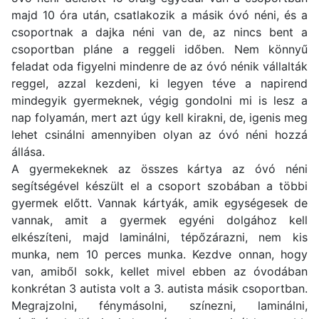
majd 10 óra után, csatlakozik a másik óvó néni, és a
csoportnak a dajka néni van de, az nincs bent a
csoportban pláne a reggeli időben. Nem könnyű
feladat oda figyelni mindenre de az óvó nénik vállalták
reggel, azzal kezdeni, ki legyen téve a napirend
mindegyik gyermeknek, végig gondolni mi is lesz a
nap folyamán, mert azt úgy kell kirakni, de, igenis meg
lehet csinálni amennyiben olyan az óvó néni hozzá
állása.
A gyermekeknek az összes kártya az óvó néni
segítségével készült el a csoport szobában a többi
gyermek előtt. Vannak kártyák, amik egységesek de
vannak, amit a gyermek egyéni dolgához kell
elkészíteni, majd laminálni, tépőzárazni, nem kis
munka, nem 10 perces munka. Kezdve onnan, hogy
van, amiből sokk, kellet mivel ebben az óvodában
konkrétan 3 autista volt a 3. autista másik csoportban.
Megrajzolni, fénymásolni, színezni, laminálni,