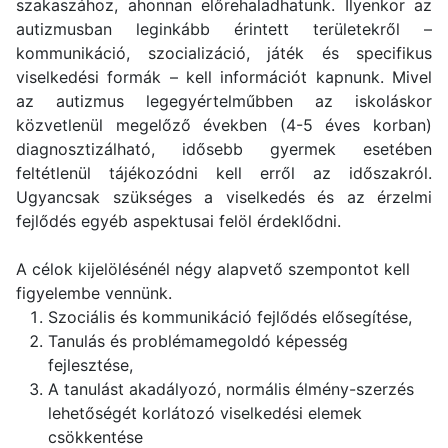
szakaszához, ahonnan előrehaladhatunk. Ilyenkor az
autizmusban leginkább érintett területekről –
kommunikáció, szocializáció, játék és specifikus
viselkedési formák – kell információt kapnunk. Mivel
az autizmus legegyértelműbben az iskoláskor
közvetlenül megelőző években (4-5 éves korban)
diagnosztizálható, idősebb gyermek esetében
feltétlenül tájékozódni kell erről az időszakról.
Ugyancsak szükséges a viselkedés és az érzelmi
fejlődés egyéb aspektusai felöl érdeklődni.
A célok kijelölésénél négy alapvető szempontot kell
figyelembe vennünk.
Szociális és kommunikáció fejlődés elősegítése,
Tanulás és problémamegoldó képesség
fejlesztése,
A tanulást akadályozó, normális élmény-szerzés
lehetőségét korlátozó viselkedési elemek
csökkentése