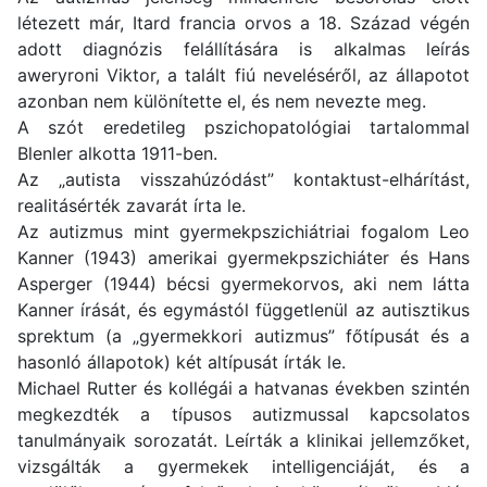
létezett már, Itard francia orvos a 18. Század végén
adott diagnózis felállítására is alkalmas leírás
aweryroni Viktor, a talált fiú neveléséről, az állapotot
azonban nem különítette el, és nem nevezte meg.
A szót eredetileg pszichopatológiai tartalommal
Blenler alkotta 1911-ben.
Az „autista visszahúzódást” kontaktust-elhárítást,
realitásérték zavarát írta le.
Az autizmus mint gyermekpszichiátriai fogalom Leo
Kanner (1943) amerikai gyermekpszichiáter és Hans
Asperger (1944) bécsi gyermekorvos, aki nem látta
Kanner írását, és egymástól függetlenül az autisztikus
sprektum (a „gyermekkori autizmus” főtípusát és a
hasonló állapotok) két altípusát írták le.
Michael Rutter és kollégái a hatvanas években szintén
megkezdték a típusos autizmussal kapcsolatos
tanulmányaik sorozatát. Leírták a klinikai jellemzőket,
vizsgálták a gyermekek intelligenciáját, és a