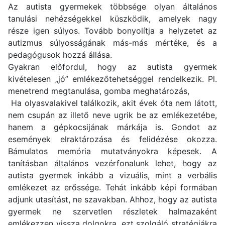
Az autista gyermekek többsége olyan általános
tanulási nehézségekkel küszködik, amelyek nagy
része igen súlyos. Tovább bonyolítja a helyzetet az
autizmus súlyosságának más-más mértéke, és a
pedagógusok hozzá állása.
Gyakran előfordul, hogy az autista gyermek
kivételesen „jó” emlékezőtehetséggel rendelkezik. Pl.
menetrend megtanulása, gomba meghatározás,
Ha olyasvalakivel találkozik, akit évek óta nem látott,
nem csupán az illető neve ugrik be az emlékezetébe,
hanem a gépkocsijának márkája is. Gondot az
események elraktározása és felidézése okozza.
Bámulatos memória mutatványokra képesek. A
tanításban általános vezérfonalunk lehet, hogy az
autista gyermek inkább a vizuális, mint a verbális
emlékezet az erőssége. Tehát inkább képi formában
adjunk utasítást, ne szavakban. Ahhoz, hogy az autista
gyermek ne szervetlen részletek halmazaként
emlékezzen vissza dolgokra, ezt szolgáló stratégiákra