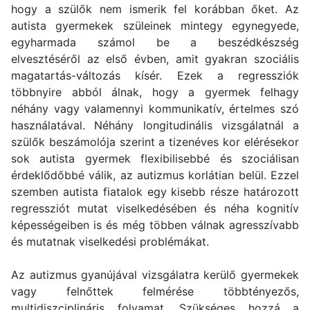
hogy a szülők nem ismerik fel korábban őket. Az
autista gyermekek szüleinek mintegy egynegyede,
egyharmada számol be a beszédkészség
elvesztéséről az első évben, amit gyakran szociális
magatartás-változás kísér. Ezek a regressziók
többnyire abból álnak, hogy a gyermek felhagy
néhány vagy valamennyi kommunikatív, értelmes szó
használatával. Néhány longitudinális vizsgálatnál a
szülők beszámolója szerint a tizenéves kor elérésekor
sok autista gyermek flexibilisebbé és szociálisan
érdeklődőbbé válik, az autizmus korlátian belül. Ezzel
szemben autista fiatalok egy kisebb része határozott
regressziót mutat viselkedésében és néha kognitív
képességeiben is és még többen válnak agresszívabb
és mutatnak viselkedési problémákat.
Az autizmus gyanújával vizsgálatra kerülő gyermekek
vagy felnőttek felmérése többtényezős,
multidiszciplináris folyamat. Szükséges hozzá a