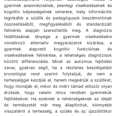
gyermek anamnézisének, jelenlegi viselkedésének és
kognitív képességeinek ismerete, mely információk
leginkább a szülők és pedagógusok beszámolóinak
összesítéséből, megfigyeléséből és standardizált
felmérés alapján szerezhetők meg. A diagnózis
felállításának lényege a gyermek viselkedésére
vonatkozó alternatív magyarázatok kizárása, a
gyermek alapvető kognitív funkcióinak és
viselkedésének felmérése, a lehetséges diagnózisok
közötti differenciálás. Mivel az autizmus fejlődési
zavar, gyakran segít, ha a részletes beszélgetést
kronológiai rend szerint folytatjuk, de nem a
terhességgel kezdjük el, hanem megkérjük a szülőket,
hogy mondják el, mikor és miért támad először olyan
érzésük, hogy valami nincs rendben gyermekük
fejlődésével. Ha ezeknek a nehézségeknek az idejét
és természetét már meg állapítottuk, könnyebb
visszatérni a terhesség, a szülés és az újszülöttkor