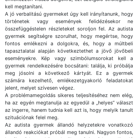
kell megtanítani.
A jó verbalitású gyermeket úgy kell irányítanunk, hogy
történetek vagy események felidézésekor ne
összefüggéstelen részleteket soroljon fel. Az autista
gyermek segítségre szorulhat, hogy megértse, hogy
fontos emlékezni a dolgokra, és, hogy a múltbeli
tapasztalatai alapján következtethet a jövő jövőbeli
eseményekre. Kép vagy szimbólumsorokat kell a
gyermek rendelkezésére bocsátani: találja, ki próbálja
meg jósolni a következő kártyát. Ez a gyermek
számára kezelhető, emlékezetgyakorló feladatokat
jelent, melyet szívesen végez.
A problémamegoldás sikeres teljesítéséhez nem elég,
ha az egyén megtanulja az egyedül a „helyes” választ
az ingerre, hanem tudnia kell azt is, hogy melyik tanult
szituációnak felel meg.
Az autista gyermek állandó helyzetekre vonatkozó
állandó reakciókat próbál meg tanulni. Nagyon fontos,