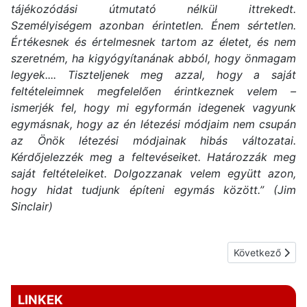
tájékozódási útmutató nélkül ittrekedt.
Személyiségem azonban érintetlen. Énem sértetlen.
Értékesnek és értelmesnek tartom az életet, és nem
szeretném, ha kigyógyítanának abból, hogy önmagam
legyek.... Tiszteljenek meg azzal, hogy a saját
feltételeimnek megfelelően érintkeznek velem –
ismerjék fel, hogy mi egyformán idegenek vagyunk
egymásnak, hogy az én létezési módjaim nem csupán
az Önök létezési módjainak hibás változatai.
Kérdőjelezzék meg a feltevéseiket. Határozzák meg
saját feltételeiket. Dolgozzanak velem együtt azon,
hogy hidat tudjunk építeni egymás között.” (Jim
Sinclair)
Következő cikk: 
Következő
LINKEK