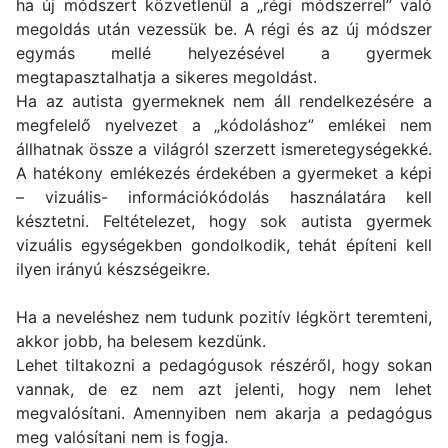
ha új módszert közvetlenül a „régi módszerrel” való
megoldás után vezessük be. A régi és az új módszer
egymás mellé helyezésével a gyermek
megtapasztalhatja a sikeres megoldást.
Ha az autista gyermeknek nem áll rendelkezésére a
megfelelő nyelvezet a „kódoláshoz” emlékei nem
állhatnak össze a világról szerzett ismeretegységekké.
A hatékony emlékezés érdekében a gyermeket a képi
– vizuális- információkódolás használatára kell
késztetni. Feltételezet, hogy sok autista gyermek
vizuális egységekben gondolkodik, tehát építeni kell
ilyen irányú készségeikre.
Ha a neveléshez nem tudunk pozitív légkört teremteni,
akkor jobb, ha belesem kezdünk.
Lehet tiltakozni a pedagógusok részéről, hogy sokan
vannak, de ez nem azt jelenti, hogy nem lehet
megvalósítani. Amennyiben nem akarja a pedagógus
meg valósítani nem is fogja.