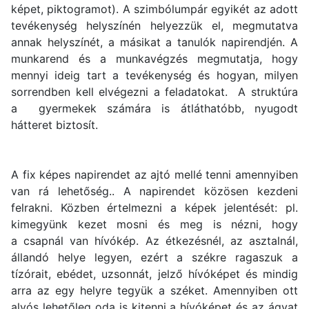
képet, piktogramot). A szimbólumpár egyikét az adott
tevékenység helyszínén helyezzük el, megmutatva
annak helyszínét, a másikat a tanulók napirendjén. A
munkarend és a munkavégzés megmutatja, hogy
mennyi ideig tart a tevékenység és hogyan, milyen
sorrendben kell elvégezni a feladatokat. A struktúra
a gyermekek számára is átláthatóbb, nyugodt
hátteret biztosít.
A fix képes napirendet az ajtó mellé tenni amennyiben
van rá lehetőség.. A napirendet közösen kezdeni
felrakni. Közben értelmezni a képek jelentését: pl.
kimegyünk kezet mosni és meg is nézni, hogy
a csapnál van hívókép. Az étkezésnél, az asztalnál,
állandó helye legyen, ezért a székre ragaszuk a
tízórait, ebédet, uzsonnát, jelző hívóképet és mindig
arra az egy helyre tegyük a széket. Amennyiben ott
alvós lehetőleg oda is kitenni a hívóképet és az ágyat