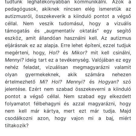
tudtunk leghatékonyabban kommunikálni. Azok a
pedagógusok, akiknek nincsen elég ismeretük az
autizmusról, összekeverik a kiinduló pontot a végső
céllal. Nem veszik tudomásul, hogy a vizuális
támogatás és „augmentatív oktatás” egy segítő
eszköz, amit állandóan használni kell. Az autizmus
eljárásnak ez az alapja. Erre lehet építeni, ezzel tudjuk
megérteni, hogy,
Hol?
és
Mikor?
mit kell csinálni,
Mennyi?
ideig tart ez a tevékenység. Valójában ez egy
nehéz feladat, vizuálisan megmagyarázni valamit
olyan gyermekeknek, akik számára nehezen
értelmezhető
Mi? Hol? Mennyi?
és
Hogyan?
szó
jelentése. Ezért nem szabad összekeverni a kiinduló
pontot a végső céllal. Nem szabad egy elkezdett
folyamatot félbehagyni és azzal magyarázni, hogy
nem kell már kártya, mert ezt már tudja. Majd
csodálkozni azon, hogy vajon mi a baj, miért
tiltakozik?