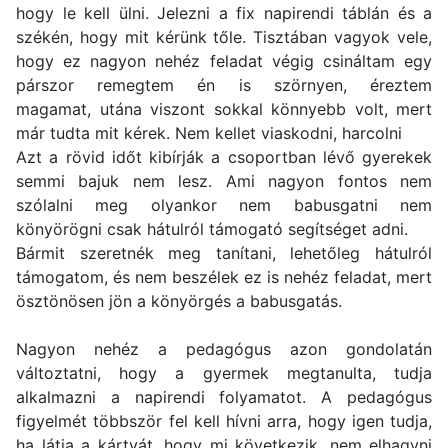
hogy le kell ülni. Jelezni a fix napirendi táblán és a
székén, hogy mit kérünk tőle. Tisztában vagyok vele,
hogy ez nagyon nehéz feladat végig csináltam egy
párszor remegtem én is szörnyen, éreztem
magamat, utána viszont sokkal könnyebb volt, mert
már tudta mit kérek. Nem kellet viaskodni, harcolni
Azt a rövid időt kibírják a csoportban lévő gyerekek
semmi bajuk nem lesz. Ami nagyon fontos nem
szólalni meg olyankor nem babusgatni nem
könyörögni csak hátulról támogató segítséget adni.
Bármit szeretnék meg tanítani, lehetőleg hátulról
támogatom, és nem beszélek ez is nehéz feladat, mert
ösztönösen jön a könyörgés a babusgatás.
Nagyon nehéz a pedagógus azon gondolatán
változtatni, hogy a gyermek megtanulta, tudja
alkalmazni a napirendi folyamatot. A pedagógus
figyelmét többször fel kell hívni arra, hogy igen tudja,
ha látja a kártyát, hogy mi következik, nem elhagyni