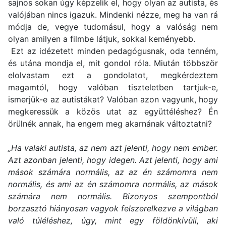
sajnos sokan úgy képzelik el, hogy olyan az autista, és
valójában nincs igazuk. Mindenki nézze, meg ha van rá
módja de, vegye tudomásul, hogy a valóság nem
olyan amilyen a filmbe látjuk, sokkal keményebb.
Ezt az idézetett minden pedagógusnak, oda tenném,
és utána mondja el, mit gondol róla. Miután többször
elolvastam ezt a gondolatot, megkérdeztem
magamtól, hogy valóban tiszteletben tartjuk-e,
ismerjük-e az autistákat? Valóban azon vagyunk, hogy
megkeressük a közös utat az együttéléshez? Én
örülnék annak, ha engem meg akarnának változtatni?
„Ha valaki autista, az nem azt jelenti, hogy nem ember.
Azt azonban jelenti, hogy idegen. Azt jelenti, hogy ami
mások számára normális, az az én számomra nem
normális, és ami az én számomra normális, az mások
számára nem normális. Bizonyos szempontból
borzasztó hiányosan vagyok felszerelkezve a világban
való túléléshez, úgy, mint egy földönkívüli, aki