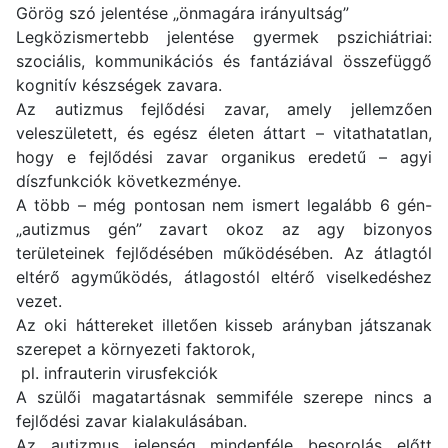
Görög szó jelentése „önmagára irányultság”
Legközismertebb jelentése gyermek pszichiátriai:
szociális, kommunikációs és fantáziával összefüggő
kognitív készségek zavara.
Az autizmus fejlődési zavar, amely jellemzően
veleszületett, és egész életen áttart – vitathatatlan,
hogy e fejlődési zavar organikus eredetű – agyi
díszfunkciók következménye.
A több – még pontosan nem ismert legalább 6 gén-
„autizmus gén” zavart okoz az agy bizonyos
területeinek fejlődésében működésében. Az átlagtól
eltérő agyműködés, átlagostól eltérő viselkedéshez
vezet.
Az oki háttereket illetően kisseb arányban játszanak
szerepet a környezeti faktorok,
pl. infrauterin virusfekciók
A szülői magatartásnak semmiféle szerepe nincs a
fejlődési zavar kialakulásában.
Az autizmus jelenség mindenféle besorolás előtt