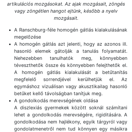
artikulációs mozgásokat. Az ajak mozgásait, zöngés
vagy zöngétlen hangot ejtünk, később a nyelv
mozgásait.
A Ranschburg-féle homogén gátlás kialakulásának
megelőzése
A homogén gátlás azt jelenti, hogy az azonos ill.
hasonló elemek gátolják a tanulás folyamatát.
Nehezebben tanulhatók meg, könnyebben
téveszthetők össze és könnyebben felejthetők el.
A homogén gátlás kialakulását a betűtanítás
megfelelő sorrendjével kerülhetjük el. Az
egymáshoz vizuálisan vagy akusztikailag hasonló
betűket kellő távolságban tanítjuk meg.
A gondolkodás merevségének oldása
A diszlexiás gyermekek között soknál számítani
lehet a gondolkodás merevségére, rigiditására. A
gondolkodása nem hajlékony, egyik tárgyról vagy
gondolatmenetről nem tud könnyen egy másikra