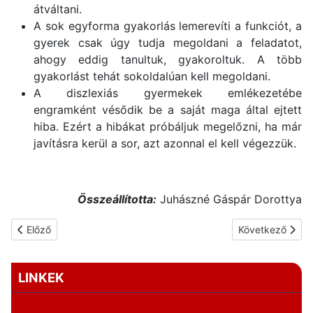
átváltani.
A sok egyforma gyakorlás lemerevíti a funkciót, a
gyerek csak úgy tudja megoldani a feladatot,
ahogy eddig tanultuk, gyakoroltuk. A több
gyakorlást tehát sokoldalúan kell megoldani.
A diszlexiás gyermekek emlékezetébe
engramként vésődik be a saját maga által ejtett
hiba. Ezért a hibákat próbáljuk megelőzni, ha már
javításra kerül a sor, azt azonnal el kell végezzük.
Összeállította:
Juhászné Gáspár Dorottya
Előző cikk: Csodahintával a diszlexia ellen
Következő cikk: 
Előző
Következő
LINKEK