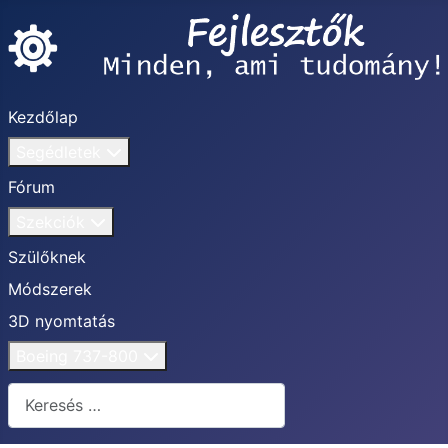
Kezdőlap
Segédletek
Fórum
Szekciók
Szülőknek
Módszerek
3D nyomtatás
Boeing 737-800
Keresés...