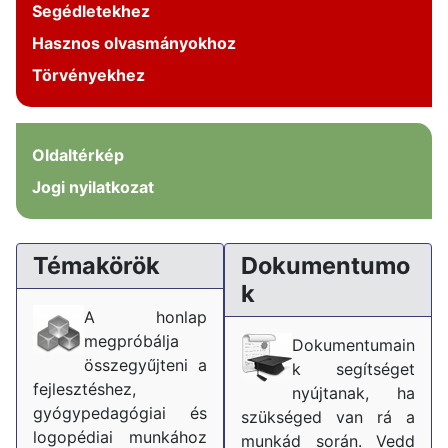
Segédletekhez
Hasznos olvasmányokhoz
Törvényekhez
Oldaltérkép
Jogi nyilatkozat
Témakörök
Dokumentumo
k
A honlap
megpróbálja
Dokumentumain
összegyűjteni a
k segítséget
fejlesztéshez,
nyújtanak, ha
gyógypedagógiai és
szükséged van rá a
logopédiai munkához
munkád során. Vedd