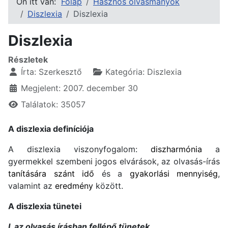
Ön itt van:
Főlap
Hasznos olvasmányok
Diszlexia
Diszlexia
Diszlexia
Részletek
Írta:
Szerkesztő
Kategória:
Diszlexia
Megjelent: 2007. december 30
Találatok: 35057
A diszlexia definíciója
A diszlexia viszonyfogalom:
diszharmónia
a
gyermekkel szembeni jogos elvárások, az olvasás-írás
tanítására szánt idő
és a
gyakorlási mennyiség
,
valamint az
eredmény
között.
A diszlexia tünetei
I. az olvasás írásban fellépő tünetek