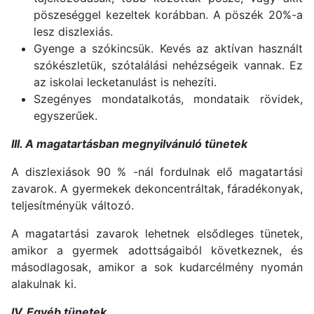
pöszeséggel kezeltek korábban. A pöszék 20%-a
lesz diszlexiás.
Gyenge a szókincsük. Kevés az aktívan használt
szókészletük, szótalálási nehézségeik vannak. Ez
az iskolai lecketanulást is nehezíti.
Szegényes mondatalkotás, mondataik rövidek,
egyszerűek.
III. A magatartásban megnyilvánuló tünetek
A diszlexiások 90 % -nál fordulnak elő magatartási
zavarok. A gyermekek dekoncentráltak, fáradékonyak,
teljesítményük változó.
A magatartási zavarok lehetnek elsődleges tünetek,
amikor a gyermek adottságaiból következnek, és
másodlagosak, amikor a sok kudarcélmény nyomán
alakulnak ki.
IV. Egyéb tünetek