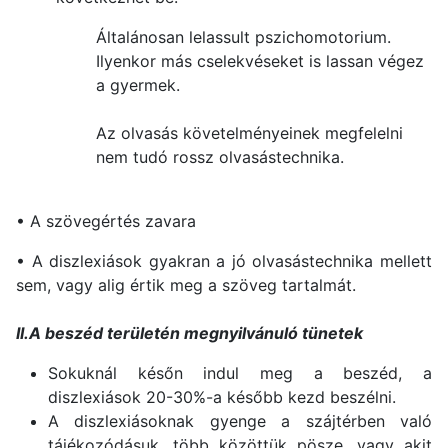
Általánosan lelassult pszichomotorium.
Ilyenkor más cselekvéseket is lassan végez
a gyermek.
Az olvasás követelményeinek megfelelni
nem tudó rossz olvasástechnika.
• A szövegértés zavara
• A diszlexiások gyakran a jó olvasástechnika mellett
sem, vagy alig értik meg a szöveg tartalmát.
II.A beszéd területén megnyilvánuló tünetek
Sokuknál későn indul meg a beszéd, a
diszlexiások 20-30%-a később kezd beszélni.
A diszlexiásoknak gyenge a szájtérben való
tájékozódásuk, több közöttük pösze, vagy akit