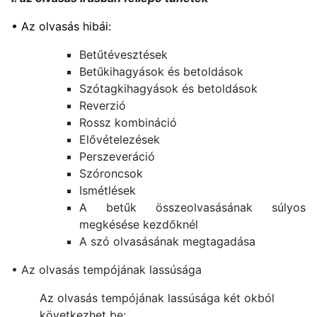
• Az olvasás hibái
:
Betűtévesztések
Betűkihagyások és betoldások
Szótagkihagyások és betoldások
Reverzió
Rossz kombináció
Elővételezések
Perszeveráció
Szóroncsok
Ismétlések
A betűk összeolvasásának súlyos
megkésése kezdőknél
A szó olvasásának megtagadása
• Az olvasás tempójának lassúsága
Az olvasás tempójának lassúsága két okból
következhet be: