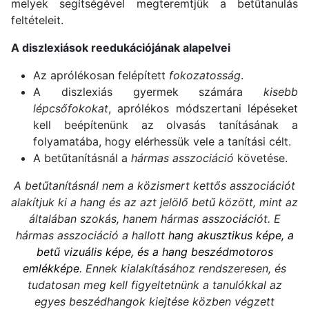
melyek segítségével megteremtjük a betűtanulás
feltételeit.
A diszlexiások reedukációjának alapelvei
Az aprólékosan felépített
fokozatosság
.
A diszlexiás gyermek számára
kisebb
lépcsőfokokat
, aprólékos módszertani lépéseket
kell beépítenünk az olvasás tanításának a
folyamatába, hogy elérhessük vele a tanítási célt.
A betűtanításnál a
hármas asszociáció
követése.
A betűtanításnál nem a közismert kettős asszociációt
alakítjuk ki a hang és az azt jelölő betű között, mint az
általában szokás, hanem hármas asszociációt. E
hármas asszociáció a hallott
hang akusztikus képe, a
betű vizuális képe, és a hang beszédmotoros
emlékképe
. Ennek kialakításához rendszeresen, és
tudatosan meg kell figyeltetnünk a tanulókkal az
egyes beszédhangok kiejtése közben végzett