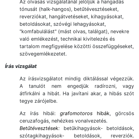
Az olvasás vizsgálatánál jelöljük a hangadás
tónusát (halk-hangos), betűtévesztéseket,
reverziókat, hangátvetéseket, kihagyásokat,
betoldásokat, szóvégi lehagyásokat,
"komfabulálást" (mást olvas, találgat), nevekre
való emlékezést, technikai kivitelezés és
tartalom megfigyelése közötti összefüggéseket,
szövegemlékezetet.
Írás vizsgálat
Az írásvizsgálatot mindig diktálással végezzük.
A tanulót nem engedjük radírozni, vagy
átfirkálni a hibát. Ha javítani akar, a hibás szót
tegye zárójelbe.
Az írás hibái:
grafomotoros
hibák
, görcsös
ceruzafogás, nehézkes vonalvezetés.
Betűtévesztések
:
betűkihagyások- betoldások,
szótagkihagyások- betoldások, reverziók.