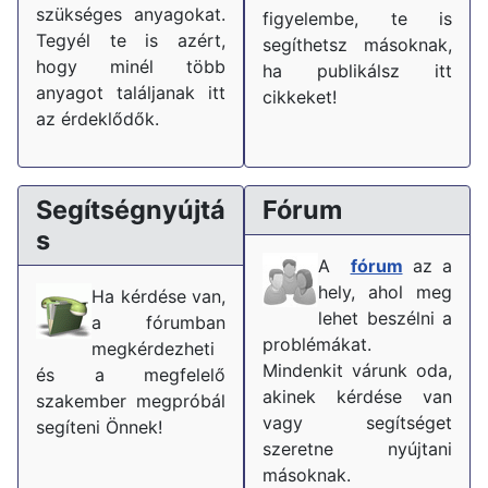
szükséges anyagokat.
figyelembe, te is
Tegyél te is azért,
segíthetsz másoknak,
hogy minél több
ha publikálsz itt
anyagot találjanak itt
cikkeket!
az érdeklődők.
Segítségnyújtá
Fórum
s
A
fórum
az a
hely, ahol meg
Ha kérdése van,
lehet beszélni a
a fórumban
problémákat.
megkérdezheti
Mindenkit várunk oda,
és a megfelelő
akinek kérdése van
szakember megpróbál
vagy segítséget
segíteni Önnek!
szeretne nyújtani
másoknak.