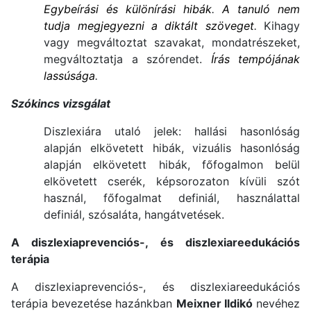
Egybeírási és különírási hibák
.
A tanuló nem
tudja megjegyezni a diktált szöveget
.
Kihagy
vagy megváltoztat szavakat, mondatrészeket,
megváltoztatja a szórendet.
Írás tempójának
lassúsága
.
Szókincs vizsgálat
Diszlexiára utaló jelek: hallási hasonlóság
alapján elkövetett hibák, vizuális hasonlóság
alapján elkövetett hibák, főfogalmon belül
elkövetett cserék, képsorozaton kívüli szót
használ, főfogalmat definiál, használattal
definiál, szósaláta, hangátvetések.
A diszlexiaprevenciós-, és diszlexiareedukációs
terápia
A diszlexiaprevenciós-, és diszlexiareedukációs
terápia bevezetése hazánkban
Meixner Ildikó
nevéhez