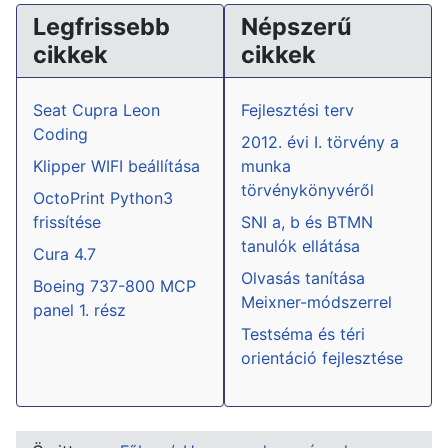
Legfrissebb
Népszerű
cikkek
cikkek
Seat Cupra Leon
Fejlesztési terv
Coding
2012. évi I. törvény a
Klipper WIFI beállítása
munka
törvénykönyvéről
OctoPrint Python3
frissítése
SNI a, b és BTMN
tanulók ellátása
Cura 4.7
Olvasás tanítása
Boeing 737-800 MCP
Meixner-módszerrel
panel 1. rész
Testséma és téri
orientáció fejlesztése