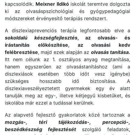
kapcsolódik.
Meixner Ildikó
iskolát teremtve dolgozta
ki az olvasáspszichológiai és gyógypedagógiai
módszereket érvényesítő terápiás rendszert.
A diszlexiaprevenciós terápia legfontosabb elve a
sokoldalú készségfejlesztés
, az olvasás- és
írástanítás előkészítése, az olvasási kedv
felébresztése
, majd ezek alapján az
olvasás tanítása
.
Itt nem célunk az 1. osztályos anyag megtanítása,
hanem egyszerűen az olvasástanításhoz (ami a
diszlexiások esetében több időt vesz igénybe)
szükséges hosszabb idő biztosítása. A
diszlexiaveszélyeztetett gyermekek egy év alatt
tanulják meg az egy-, illetve kétjegyű kisbetűket, és
iskolába már ezzel a tudással kerülnek.
Az alapvető fejlesztő gyakorlatok közé tartoznak a
mozgás-, téri tájékozódás-, percepció-,
beszédkészség fejlesztését
szolgáló feladatok,