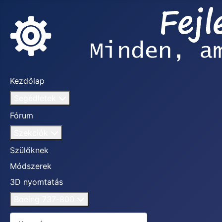
Kezdőlap
Segédletek
Fórum
Szekciók
Szülőknek
Módszerek
3D nyomtatás
Boeing 737-800
Keresés...