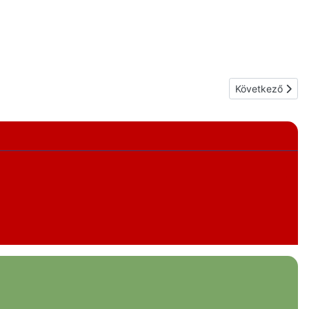
Következő cikk:
Következő