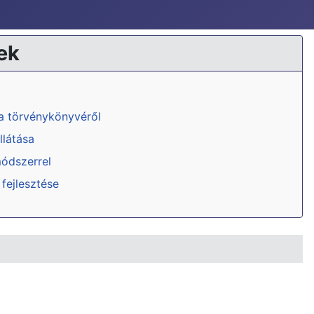
ek
ka törvénykönyvéről
llátása
módszerrel
 fejlesztése