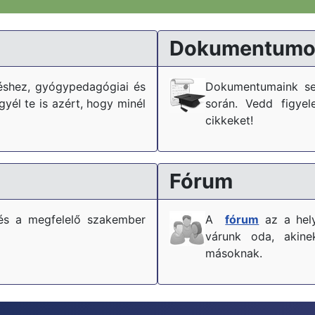
Dokumentumo
téshez, gyógypedagógiai és
Dokumentumaink se
él te is azért, hogy minél
során. Vedd figyel
cikkeket!
Fórum
és a megfelelő szakember
A
fórum
az a hely
várunk oda, akine
másoknak.