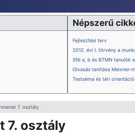
Népszerű cikk
Fejlesztési terv
2012. évi I. törvény a mun
SNI a, b és BTMN tanulók e
Olvasás tanítása Meixner-
Testséma és téri orientáció
nmenet 7. osztály
 7. osztály