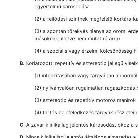
egyértelmű károsodása
(2) a fejlődési szintnek megfelelő kortárs-
(3) a spontán törekvés hiánya az öröm, érd
másoknak, illetve nem mutat rá arra)
(4) a szociális vagy érzelmi kölcsönösség h
B.
Korlátozott, repetitív és sztereotip jellegű vi
(1) intenzitásában vagy tárgyában abnormális
(2) nyilvánvalóan rugalmatlan ragaszkodás 
(3) sztereotip és repetitív motoros maníro
(4) tartós belefeledkezés tárgyak részleteib
C
. A zavar klinikailag jelentős károsodást okoz a
D.
Nincs klinikailag jelentős általános elmaradás 