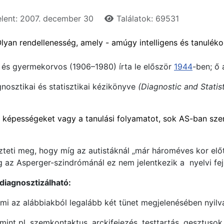
lent: 2007. december 30
Találatok: 69531
lyan rendellenesség, amely - amúgy intelligens és tanulé
r és gyermekorvos (1906–1980) írta le először
1944
-ben; ő 
nosztikai és statisztikai kézikönyve
(Diagnostic and Statis
 képességeket vagy a tanulási folyamatot, sok AS-ban sze
zteti meg, hogy míg az autistáknál „már hároméves kor elő
g az Asperger-szindrómánál ez nem jelentkezik a nyelvi fe
diagnosztizálható:
ami az alábbiakból legalább két tünet megjelenésében nyilv
mint pl. szemkontaktus, arckifejezés, testtartás, gesztusok