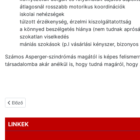
átlagosnál rosszabb motorikus koordinációk
iskolai nehézségek
túlzott érzékenység, érzelmi kiszolgáltatottság
a könnyed beszélgetés hiánya (nem tudnak aprósá
szokatlan viselkedés
mániás szokások (p.l vásárlási kényszer, bizonyos
Számos Asperger-szindrómás magától is képes felismerni 
társadalomba akár anélkül is, hogy tudná magáról, hogy
Előző cikk: Mi az autizmus
Előző
LINKEK