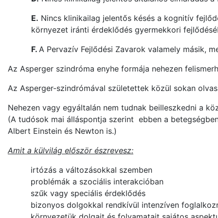
E.
Nincs klinikailag jelentős késés a kognitív fejlő
környezet iránti érdeklődés gyermekkori fejlődésé
F.
A Pervazív Fejlődési Zavarok valamely másik, me
Az Asperger szindróma enyhe formája nehezen felismerhe
Az Asperger-szindrómával születettek közül sokan olvasá
Nehezen vagy egyáltalán nem tudnak beilleszkedni a kö
(A tudósok mai álláspontja szerint ebben a betegségben 
Albert Einstein és Newton is.)
Amit a külvilág először észrevesz:
irtózás a változásokkal szemben
problémák a szociális interakcióban
szűk vagy speciális érdeklődés
bizonyos dolgokkal rendkívül intenzíven foglalkoz
környezetük dolgait és folyamatait sajátos aspekt