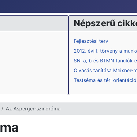
Népszerű cikk
Fejlesztési terv
2012. évi I. törvény a mun
SNI a, b és BTMN tanulók e
Olvasás tanítása Meixner-
Testséma és téri orientáció
Az Asperger-szindróma
óma