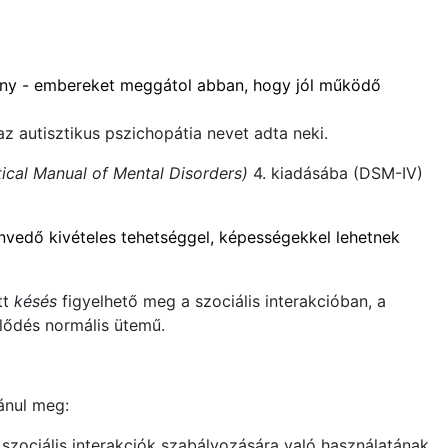
kony - embereket meggátol abban, hogy jól működő
az autisztikus pszichopátia nevet adta neki.
tical Manual of Mental Disorders)
4. kiadásába (DSM-IV)
nvedő kivételes tehetséggel, képességekkel lehetnek
tt
késés
figyelhető meg a szociális interakcióban, a
jlődés normális ütemű.
ánul meg:
 szociális interakciók szabályozására való használatának