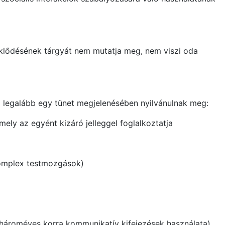
eklődésének tárgyát nem mutatja meg, nem viszi oda
ól legalább egy tünet megjelenésében nyilvánulnak meg:
mely az egyént kizáró jelleggel foglalkoztatja
 komplex testmozgások)
, hároméves korra kommunikatív kifejezések használata).