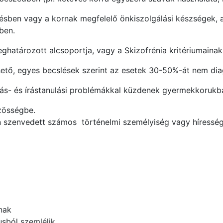
désben vagy a kornak megfelelő önkiszolgálási készségek, a s
ben.
ghatározott alcsoportja, vagy a Skizofrénia kritériumainak
tő, egyes becslések szerint az esetek 30-50%-át nem diag
s- és írástanulási problémákkal küzdenek gyermekkorukban,
zösségbe.
szenvedett számos történelmi személyiség vagy híresség, k
nak
usból szemlélik