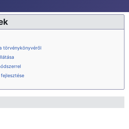
ek
ka törvénykönyvéről
llátása
módszerrel
 fejlesztése