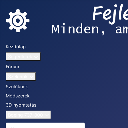
Kezdőlap
Segédletek
Fórum
Szekciók
Szülőknek
Módszerek
3D nyomtatás
Boeing 737-800
Keresés...