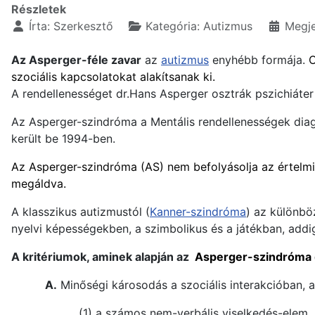
Részletek
Írta:
Szerkesztő
Kategória:
Autizmus
Megje
Az Asperger-féle zavar
az
autizmus
enyhébb formája.
O
szociális kapcsolatokat alakítsanak ki.
A rendellenességet dr.Hans Asperger osztrák pszichiáte
Az Asperger-szindróma a Mentális rendellenességek diag
került be 1994-ben.
Az Asperger-szindróma (AS) nem befolyásolja az értelmi
megáldva.
A klasszikus autizmustól (
Kanner-szindróma
) az különbö
nyelvi képességekben, a szimbolikus és a játékban, addi
A kritériumok, aminek alapján az
Asperger-szindróma
A.
Minőségi károsodás a szociális interakcióban, 
(1) a számos nem-verbális viselkedés-elem, 