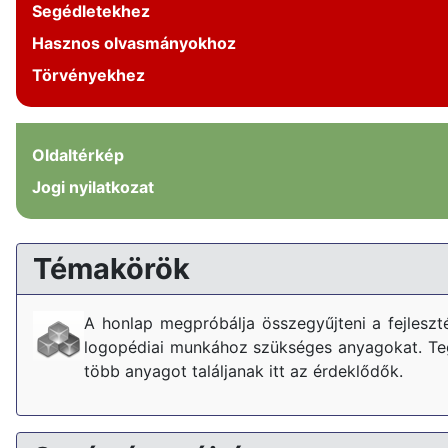
Segédletekhez
Hasznos olvasmányokhoz
Törvényekhez
Oldaltérkép
Jogi nyilatkozat
Témakörök
A honlap megpróbálja összegyűjteni a fejlesz
logopédiai munkához szükséges anyagokat. Tegy
több anyagot találjanak itt az érdeklődők.