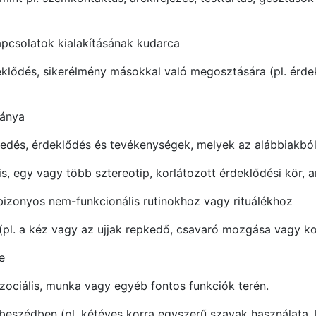
kapcsolatok kialakításának kudarca
eklődés, sikerélmény másokkal való megosztására (pl. érd
iánya
selkedés, érdeklődés és tevékenységek, melyek az alábbiakb
, egy vagy több sztereotip, korlátozott érdeklődési kör, a
bizonyos nem-funkcionális rutinokhoz vagy rituálékhoz
k (pl. a kéz vagy az ujjak repkedő, csavaró mozgása vagy
e
 szociális, munka vagy egyéb fontos funkciók terén.
a beszédben (pl. kétéves korra egyszerű szavak használata