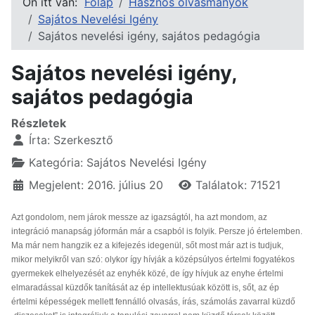
Ön itt van:
Főlap
Hasznos olvasmányok
Sajátos Nevelési Igény
Sajátos nevelési igény, sajátos pedagógia
Sajátos nevelési igény,
sajátos pedagógia
Részletek
Írta:
Szerkesztő
Kategória:
Sajátos Nevelési Igény
Megjelent: 2016. július 20
Találatok: 71521
Azt gondolom, nem járok messze az igazságtól, ha azt mondom, az
integráció manapság jóformán már a csapból is folyik. Persze jó értelemben.
Ma már nem hangzik ez a kifejezés idegenül, sőt most már azt is tudjuk,
mikor melyikről van szó: olykor így hívják a középsúlyos értelmi fogyatékos
gyermekek elhelyezését az enyhék közé, de így hívjuk az enyhe értelmi
elmaradással küzdők tanítását az ép intellektusúak között is, sőt, az ép
értelmi képességek mellett fennálló olvasás, írás, számolás zavarral küzdő