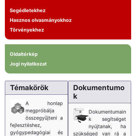
Segédletekhez
Hasznos olvasmányokhoz
Törvényekhez
Oldaltérkép
Jogi nyilatkozat
Témakörök
Dokumentumo
k
A honlap
megpróbálja
Dokumentumain
összegyűjteni a
k segítséget
fejlesztéshez,
nyújtanak, ha
gyógypedagógiai és
szükséged van rá a