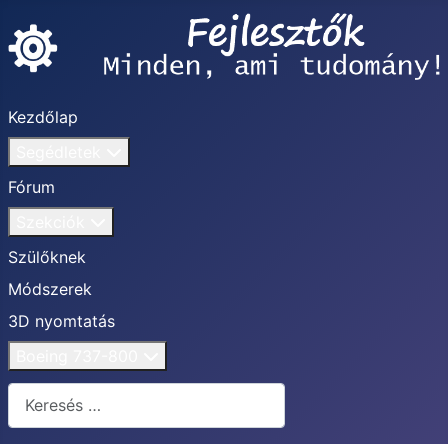
Kezdőlap
Segédletek
Fórum
Szekciók
Szülőknek
Módszerek
3D nyomtatás
Boeing 737-800
Keresés...