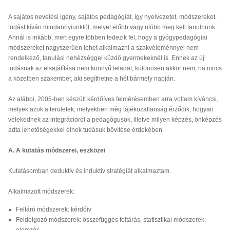
A sajátos nevelési igény, sajátos pedagógiát, így nyelvezetet, módszereket,
tudást kíván mindannyiunktól, melyet előbb vagy utóbb meg kell tanulnunk.
Annál is inkább, mert egyre többen fedezik fel, hogy a gyógypedagógiai
módszereket nagyszerűen lehet alkalmazni a szakvéleménnyel nem
rendelkező, tanulási nehézséggel küzdő gyermekeknél is. Ennek az új
tudásnak az elsajátítása nem könnyű feladat, különösen akkor nem, ha nincs
a közelben szakember, aki segíthetne a hét bármely napján.
Az alábbi, 2005-ben készült kérdőíves felmérésemben arra voltam kíváncsi,
melyek azok a területek, melyekben még tájékozatlanság érződik, hogyan
vélekednek az integrációról a pedagógusok, illetve milyen képzés, önképzés
adta lehetőségekkel élnek tudásuk bővítése érdekében.
A. A kutatás módszerei, eszközei
Kutatásomban deduktív és induktív stratégiát alkalmaztam.
Alkalmazott módszerek:
Feltáró módszerek: kérdőív
Feldolgozó módszerek: összefüggés feltárás, statisztikai módszerek,
elemzés