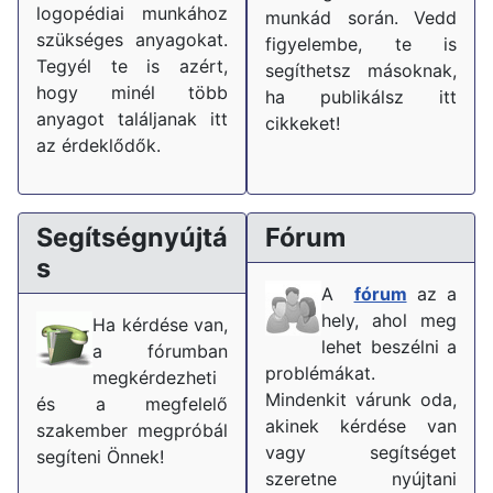
logopédiai munkához
munkád során. Vedd
szükséges anyagokat.
figyelembe, te is
Tegyél te is azért,
segíthetsz másoknak,
hogy minél több
ha publikálsz itt
anyagot találjanak itt
cikkeket!
az érdeklődők.
Segítségnyújtá
Fórum
s
A
fórum
az a
hely, ahol meg
Ha kérdése van,
lehet beszélni a
a fórumban
problémákat.
megkérdezheti
Mindenkit várunk oda,
és a megfelelő
akinek kérdése van
szakember megpróbál
vagy segítséget
segíteni Önnek!
szeretne nyújtani