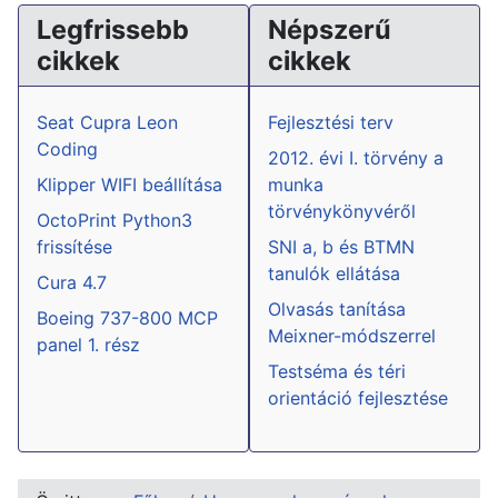
Legfrissebb
Népszerű
cikkek
cikkek
Seat Cupra Leon
Fejlesztési terv
Coding
2012. évi I. törvény a
Klipper WIFI beállítása
munka
törvénykönyvéről
OctoPrint Python3
frissítése
SNI a, b és BTMN
tanulók ellátása
Cura 4.7
Olvasás tanítása
Boeing 737-800 MCP
Meixner-módszerrel
panel 1. rész
Testséma és téri
orientáció fejlesztése