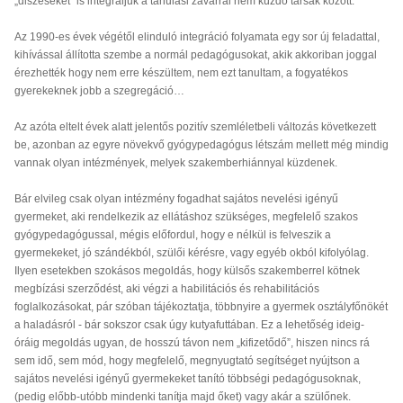
„diszeseket” is integráljuk a tanulási zavarral nem küzdő társak között.
Az 1990-es évek végétől elinduló integráció folyamata egy sor új feladattal,
kihívással állította szembe a normál pedagógusokat, akik akkoriban joggal
érezhették hogy nem erre készültem, nem ezt tanultam, a fogyatékos
gyerekeknek jobb a szegregáció…
Az azóta eltelt évek alatt jelentős pozitív szemléletbeli változás következett
be, azonban az egyre növekvő gyógypedagógus létszám mellett még mindig
vannak olyan intézmények, melyek szakemberhiánnyal küzdenek.
Bár elvileg csak olyan intézmény fogadhat sajátos nevelési igényű
gyermeket, aki rendelkezik az ellátáshoz szükséges, megfelelő szakos
gyógypedagógussal, mégis előfordul, hogy e nélkül is felveszik a
gyermekeket, jó szándékból, szülői kérésre, vagy egyéb okból kifolyólag.
Ilyen esetekben szokásos megoldás, hogy külsős szakemberrel kötnek
megbízási szerződést, aki végzi a habilitációs és rehabilitációs
foglalkozásokat, pár szóban tájékoztatja, többnyire a gyermek osztályfőnökét
a haladásról - bár sokszor csak úgy kutyafuttában. Ez a lehetőség ideig-
óráig megoldás ugyan, de hosszú távon nem „kifizetődő”, hiszen nincs rá
sem idő, sem mód, hogy megfelelő, megnyugtató segítséget nyújtson a
sajátos nevelési igényű gyermekeket tanító többségi pedagógusoknak,
(pedig előbb-utóbb mindenki tanítja majd őket) vagy akár a szülőnek.