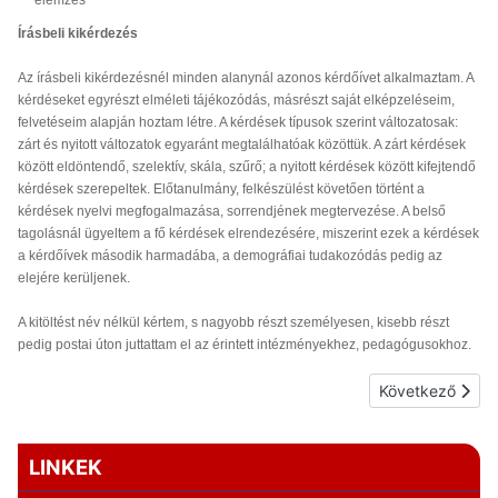
Írásbeli kikérdezés
Az írásbeli kikérdezésnél minden alanynál azonos kérdőívet alkalmaztam. A
kérdéseket egyrészt elméleti tájékozódás, másrészt saját elképzeléseim,
felvetéseim alapján hoztam létre. A kérdések típusok szerint változatosak:
zárt és nyitott változatok egyaránt megtalálhatóak közöttük. A zárt kérdések
között eldöntendő, szelektív, skála, szűrő; a nyitott kérdések között kifejtendő
kérdések szerepeltek. Előtanulmány, felkészülést követően történt a
kérdések nyelvi megfogalmazása, sorrendjének megtervezése. A belső
tagolásnál ügyeltem a fő kérdések elrendezésére, miszerint ezek a kérdések
a kérdőívek második harmadába, a demográfiai tudakozódás pedig az
elejére kerüljenek.
A kitöltést név nélkül kértem, s nagyobb részt személyesen, kisebb részt
pedig postai úton juttattam el az érintett intézményekhez, pedagógusokhoz.
Következő cikk: 
Következő
LINKEK