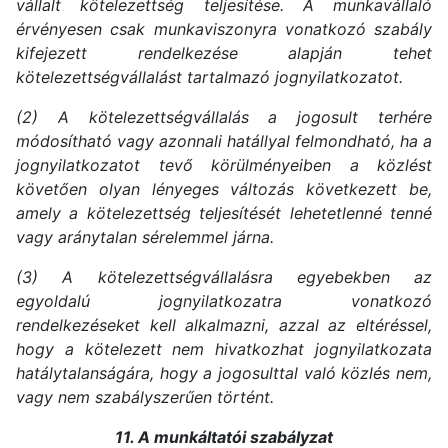
vállalt kötelezettség teljesítése. A munkavállaló
érvényesen csak munkaviszonyra vonatkozó szabály
kifejezett rendelkezése alapján tehet
kötelezettségvállalást tartalmazó jognyilatkozatot.
(2) A kötelezettségvállalás a jogosult terhére
módosítható vagy azonnali hatállyal felmondható, ha a
jognyilatkozatot tevő körülményeiben a közlést
követően olyan lényeges változás következett be,
amely a kötelezettség teljesítését lehetetlenné tenné
vagy aránytalan sérelemmel járna.
(3) A kötelezettségvállalásra egyebekben az
egyoldalú jognyilatkozatra vonatkozó
rendelkezéseket kell alkalmazni, azzal az eltéréssel,
hogy a kötelezett nem hivatkozhat jognyilatkozata
hatálytalanságára, hogy a jogosulttal való közlés nem,
vagy nem szabályszerűen történt.
11. A munkáltatói szabályzat