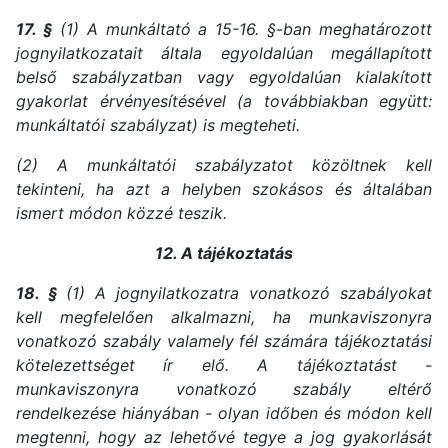
17. §
(1) A munkáltató a 15-16. §-ban meghatározott
jognyilatkozatait általa egyoldalúan megállapított
belső szabályzatban vagy egyoldalúan kialakított
gyakorlat érvényesítésével (a továbbiakban együtt:
munkáltatói szabályzat) is megteheti.
(2) A munkáltatói szabályzatot közöltnek kell
tekinteni, ha azt a helyben szokásos és általában
ismert módon közzé teszik.
12. A tájékoztatás
18. §
(1) A jognyilatkozatra vonatkozó szabályokat
kell megfelelően alkalmazni, ha munkaviszonyra
vonatkozó szabály valamely fél számára tájékoztatási
kötelezettséget ír elő. A tájékoztatást -
munkaviszonyra vonatkozó szabály eltérő
rendelkezése hiányában - olyan időben és módon kell
megtenni, hogy az lehetővé tegye a jog gyakorlását