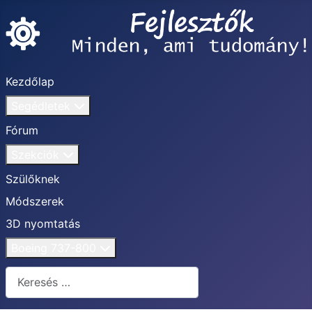
Kezdőlap
Segédletek
Fórum
Szekciók
Szülőknek
Módszerek
3D nyomtatás
Boeing 737-800
Keresés...