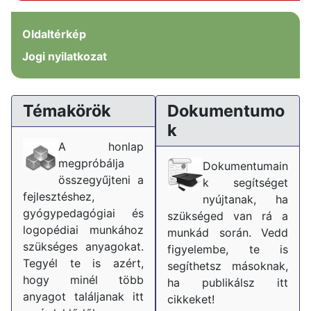
Oldaltérkép
Jogi nyilatkozat
Témakörök
Dokumentumo
k
A honlap
megpróbálja
Dokumentumain
összegyűjteni a
k segítséget
fejlesztéshez,
nyújtanak, ha
gyógypedagógiai és
szükséged van rá a
logopédiai munkához
munkád során. Vedd
szükséges anyagokat.
figyelembe, te is
Tegyél te is azért,
segíthetsz másoknak,
hogy minél több
ha publikálsz itt
anyagot találjanak itt
cikkeket!