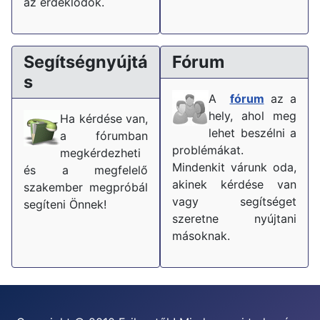
az érdeklődők.
Segítségnyújtá
Fórum
s
A
fórum
az a
hely, ahol meg
Ha kérdése van,
lehet beszélni a
a fórumban
problémákat.
megkérdezheti
Mindenkit várunk oda,
és a megfelelő
akinek kérdése van
szakember megpróbál
vagy segítséget
segíteni Önnek!
szeretne nyújtani
másoknak.