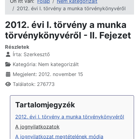
Ön itt van:
Főlap
Nem kategorizált
2012. évi I. törvény a munka törvénykönyvéről
2012. évi I. törvény a munka
törvénykönyvéről - II. Fejezet
Részletek
Írta:
Szerkesztő
Kategória:
Nem kategorizált
Megjelent: 2012. november 15
Találatok: 276773
Tartalomjegyzék
2012. évi I. törvény a munka törvénykönyvéről
A jognyilatkozatok
A jognyilatkozat megtételének módja