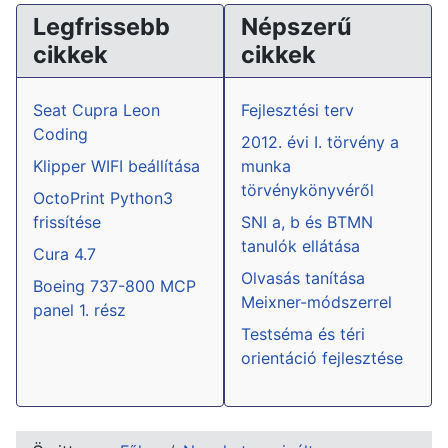
Legfrissebb
Népszerű
cikkek
cikkek
Seat Cupra Leon
Fejlesztési terv
Coding
2012. évi I. törvény a
Klipper WIFI beállítása
munka
törvénykönyvéről
OctoPrint Python3
frissítése
SNI a, b és BTMN
tanulók ellátása
Cura 4.7
Olvasás tanítása
Boeing 737-800 MCP
Meixner-módszerrel
panel 1. rész
Testséma és téri
orientáció fejlesztése