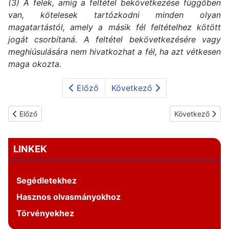
(3) A felek, amíg a feltétel bekövetkezése függőben
van, kötelesek tartózkodni minden olyan
magatartástól, amely a másik fél feltételhez kötött
jogát csorbítaná. A feltétel bekövetkezésére vagy
meghiúsulására nem hivatkozhat a fél, ha azt vétkesen
maga okozta.
Előző
Következő
Előző cikk: Neveléssel-oktatással lekötött óraszámok változása
Következő cikk:
Előző
Következő
LINKEK
Segédletekhez
Hasznos olvasmányokhoz
Törvényekhez