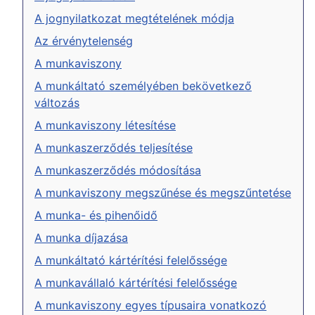
A jognyilatkozat megtételének módja
Az érvénytelenség
A munkaviszony
A munkáltató személyében bekövetkező
változás
A munkaviszony létesítése
A munkaszerződés teljesítése
A munkaszerződés módosítása
A munkaviszony megszűnése és megszűntetése
A munka- és pihenőidő
A munka díjazása
A munkáltató kártérítési felelőssége
A munkavállaló kártérítési felelőssége
A munkaviszony egyes típusaira vonatkozó