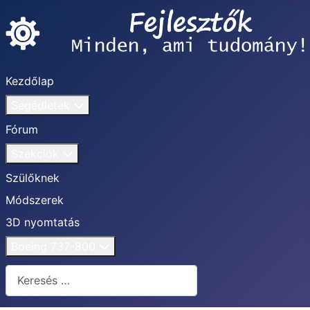
Kezdőlap
Segédletek
Fórum
Szekciók
Szülőknek
Módszerek
3D nyomtatás
Boeing 737-800
Keresés...