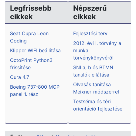
Legfrissebb
Népszerű
cikkek
cikkek
Seat Cupra Leon
Fejlesztési terv
Coding
2012. évi I. törvény a
Klipper WIFI beállítása
munka
törvénykönyvéről
OctoPrint Python3
frissítése
SNI a, b és BTMN
tanulók ellátása
Cura 4.7
Olvasás tanítása
Boeing 737-800 MCP
Meixner-módszerrel
panel 1. rész
Testséma és téri
orientáció fejlesztése