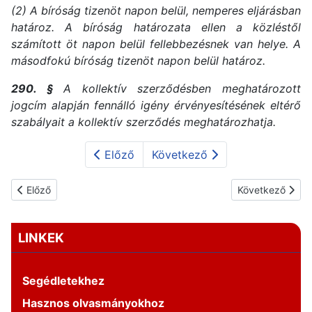
(2) A bíróság tizenöt napon belül, nemperes eljárásban
határoz. A bíróság határozata ellen a közléstől
számított öt napon belül fellebbezésnek van helye. A
másodfokú bíróság tizenöt napon belül határoz.
290. §
A kollektív szerződésben meghatározott
jogcím alapján fennálló igény érvényesítésének eltérő
szabályait a kollektív szerződés meghatározhatja.
Előző
Következő
Előző cikk: Neveléssel-oktatással lekötött óraszámok változása
Következő cikk:
Előző
Következő
LINKEK
Segédletekhez
Hasznos olvasmányokhoz