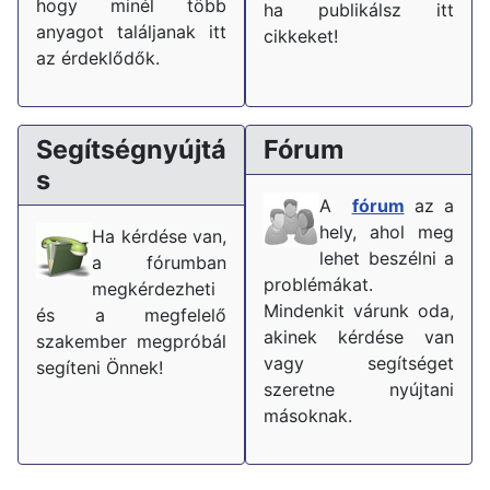
hogy minél több
ha publikálsz itt
anyagot találjanak itt
cikkeket!
az érdeklődők.
Segítségnyújtá
Fórum
s
A
fórum
az a
hely, ahol meg
Ha kérdése van,
lehet beszélni a
a fórumban
problémákat.
megkérdezheti
Mindenkit várunk oda,
és a megfelelő
akinek kérdése van
szakember megpróbál
vagy segítséget
segíteni Önnek!
szeretne nyújtani
másoknak.