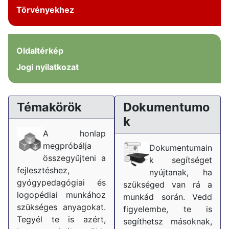
Törvényekhez
Oldaltérkép
Jogi nyilatkozat
Témakörök
Dokumentumo
k
A honlap
megpróbálja
Dokumentumain
összegyűjteni a
k segítséget
fejlesztéshez,
nyújtanak, ha
gyógypedagógiai és
szükséged van rá a
logopédiai munkához
munkád során. Vedd
szükséges anyagokat.
figyelembe, te is
Tegyél te is azért,
segíthetsz másoknak,