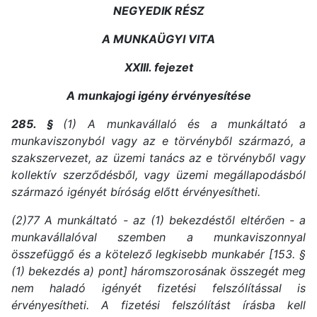
NEGYEDIK RÉSZ
A MUNKAÜGYI VITA
XXIII. fejezet
A munkajogi igény érvényesítése
285. §
(1) A munkavállaló és a munkáltató a
munkaviszonyból vagy az e törvényből származó, a
szakszervezet, az üzemi tanács az e törvényből vagy
kollektív szerződésből, vagy üzemi megállapodásból
származó igényét bíróság előtt érvényesítheti.
(2)77 A munkáltató - az (1) bekezdéstől eltérően - a
munkavállalóval szemben a munkaviszonnyal
összefüggő és a kötelező legkisebb munkabér [153. §
(1) bekezdés a) pont] háromszorosának összegét meg
nem haladó igényét fizetési felszólítással is
érvényesítheti. A fizetési felszólítást írásba kell