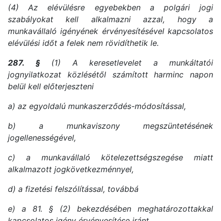
(4) Az elévülésre egyebekben a polgári jogi
szabályokat kell alkalmazni azzal, hogy a
munkavállaló igényének érvényesítésével kapcsolatos
elévülési időt a felek nem rövidíthetik le.
287. §
(1) A keresetlevelet a munkáltatói
jognyilatkozat közlésétől számított harminc napon
belül kell előterjeszteni
a) az egyoldalú munkaszerződés-módosítással,
b) a munkaviszony megszüntetésének
jogellenességével,
c) a munkavállaló kötelezettségszegése miatt
alkalmazott jogkövetkezménnyel,
d) a fizetési felszólítással, továbbá
e) a 81. § (2) bekezdésében meghatározottakkal
kapcsolatos igény érvényesítése iránt.