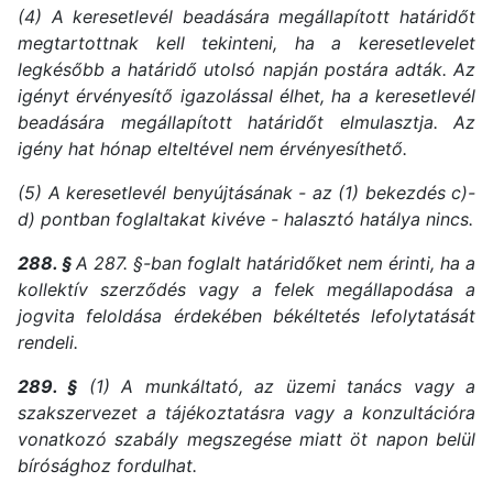
(4) A keresetlevél beadására megállapított határidőt
megtartottnak kell tekinteni, ha a keresetlevelet
legkésőbb a határidő utolsó napján postára adták. Az
igényt érvényesítő igazolással élhet, ha a keresetlevél
beadására megállapított határidőt elmulasztja. Az
igény hat hónap elteltével nem érvényesíthető.
(5) A keresetlevél benyújtásának - az (1) bekezdés c)-
d) pontban foglaltakat kivéve - halasztó hatálya nincs.
288. §
A 287. §-ban foglalt határidőket nem érinti, ha a
kollektív szerződés vagy a felek megállapodása a
jogvita feloldása érdekében békéltetés lefolytatását
rendeli.
289. §
(1) A munkáltató, az üzemi tanács vagy a
szakszervezet a tájékoztatásra vagy a konzultációra
vonatkozó szabály megszegése miatt öt napon belül
bírósághoz fordulhat.