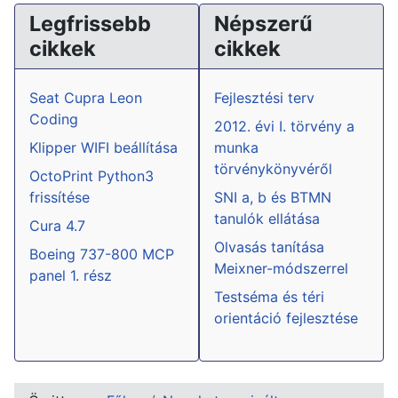
Legfrissebb
Népszerű
cikkek
cikkek
Seat Cupra Leon
Fejlesztési terv
Coding
2012. évi I. törvény a
Klipper WIFI beállítása
munka
törvénykönyvéről
OctoPrint Python3
frissítése
SNI a, b és BTMN
tanulók ellátása
Cura 4.7
Olvasás tanítása
Boeing 737-800 MCP
Meixner-módszerrel
panel 1. rész
Testséma és téri
orientáció fejlesztése