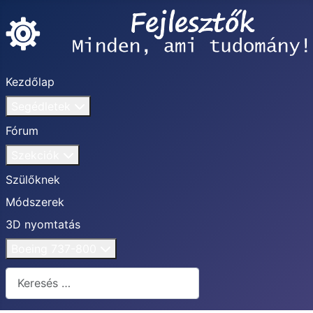
Kezdőlap
Segédletek
Fórum
Szekciók
Szülőknek
Módszerek
3D nyomtatás
Boeing 737-800
Keresés...