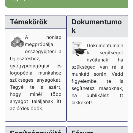
Témakörök
Dokumentumo
k
A honlap
megpróbálja
Dokumentumain
összegyűjteni a
k segítséget
fejlesztéshez,
nyújtanak, ha
gyógypedagógiai és
szükséged van rá a
logopédiai munkához
munkád során. Vedd
szükséges anyagokat.
figyelembe, te is
Tegyél te is azért,
segíthetsz másoknak,
hogy minél több
ha publikálsz itt
anyagot találjanak itt
cikkeket!
az érdeklődők.