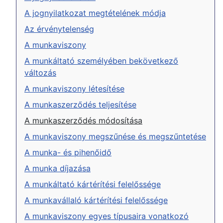
A jognyilatkozat megtételének módja
Az érvénytelenség
A munkaviszony
A munkáltató személyében bekövetkező
változás
A munkaviszony létesítése
A munkaszerződés teljesítése
A munkaszerződés módosítása
A munkaviszony megszűnése és megszűntetése
A munka- és pihenőidő
A munka díjazása
A munkáltató kártérítési felelőssége
A munkavállaló kártérítési felelőssége
A munkaviszony egyes típusaira vonatkozó