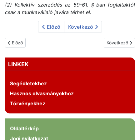
(2) Kollektív szerződés az 59-61. §-ban foglaltaktól
csak a munkavállaló javára térhet el.
Előző
Következő
Előző cikk: Neveléssel-oktatással lekötött óraszámok változása
Következő cikk:
Előző
Következő
LINKEK
Segédletekhez
Hasznos olvasmányokhoz
Törvényekhez
Oldaltérkép
Jogi nyilatkozat