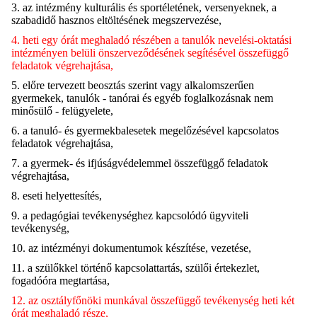
3. az intézmény kulturális és sportéletének, versenyeknek, a
szabadidő hasznos eltöltésének megszervezése,
4. heti egy órát meghaladó részében a tanulók nevelési-oktatási
intézményen belüli önszerveződésének segítésével összefüggő
feladatok végrehajtása,
5. előre tervezett beosztás szerint vagy alkalomszerűen
gyermekek, tanulók - tanórai és egyéb foglalkozásnak nem
minősülő - felügyelete,
6. a tanuló- és gyermekbalesetek megelőzésével kapcsolatos
feladatok végrehajtása,
7. a gyermek- és ifjúságvédelemmel összefüggő feladatok
végrehajtása,
8. eseti helyettesítés,
9. a pedagógiai tevékenységhez kapcsolódó ügyviteli
tevékenység,
10. az intézményi dokumentumok készítése, vezetése,
11. a szülőkkel történő kapcsolattartás, szülői értekezlet,
fogadóóra megtartása,
12. az osztályfőnöki munkával összefüggő tevékenység heti két
órát meghaladó része,