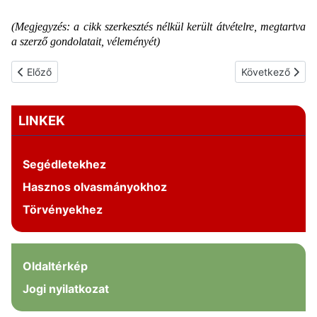
(Megjegyzés: a cikk szerkesztés nélkül került átvételre, megtartva
a szerző gondolatait, véleményét)
Előző cikk: Seat Cupra Leon Coding
Következő cikk: 
Előző
Következő
LINKEK
Segédletekhez
Hasznos olvasmányokhoz
Törvényekhez
Oldaltérkép
Jogi nyilatkozat