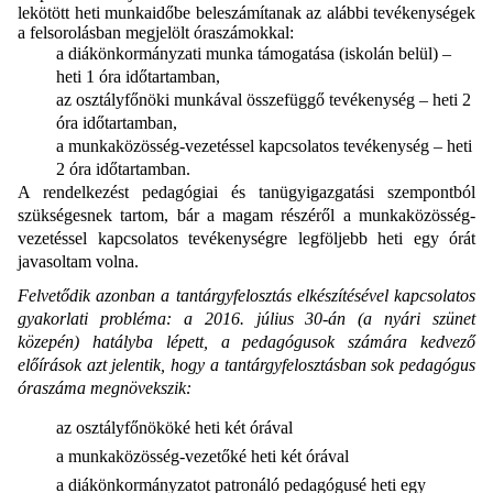
lekötött heti munkaidőbe beleszámítanak az alábbi tevékenységek
a felsorolásban megjelölt óraszámokkal:
a diákönkormányzati munka támogatása (iskolán belül) –
heti 1 óra időtartamban,
az osztályfőnöki munkával összefüggő tevékenység – heti 2
óra időtartamban,
a munkaközösség-vezetéssel kapcsolatos tevékenység – heti
2 óra időtartamban.
A rendelkezést pedagógiai és tanügyigazgatási szempontból
szükségesnek tartom, bár a magam részéről a munkaközösség-
vezetéssel kapcsolatos tevékenységre legföljebb heti egy órát
javasoltam volna.
Felvetődik azonban a tantárgyfelosztás elkészítésével kapcsolatos
gyakorlati probléma: a 2016. július 30-án (a nyári szünet
közepén) hatályba lépett, a pedagógusok számára kedvező
előírások azt jelentik, hogy a tantárgyfelosztásban sok pedagógus
óraszáma megnövekszik:
az osztályfőnököké heti két órával
a munkaközösség-vezetőké heti két órával
a diákönkormányzatot patronáló pedagógusé heti egy