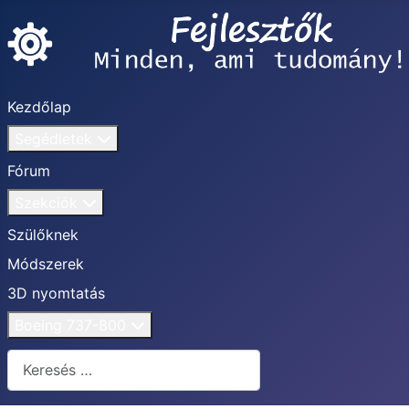
Kezdőlap
Segédletek
Fórum
Szekciók
Szülőknek
Módszerek
3D nyomtatás
Boeing 737-800
Keresés...