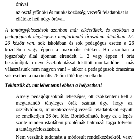
órával
az osztályfőnöki és munkaközösség-vezetői feladatokat is
ellátóké heti négy órával.
A tantárgyfelosztások azonban már elkészültek, és azokban a
pedagógusok ténylegesen megtartandó óraszáma általában 22-
26 között van
, sok iskolában és sok pedagógus esetén a 26
közelében vagy éppen a maximális értéken. Ha azonban a
jogszabály által újonnan elrendelt 1, 2 vagy éppen 4 órát
beszámítjuk a neveléssel-oktatással lekötött munkaidőbe – más
választásunk nem nagyon van! – akkor a pedagógusok óraszáma
sok esetben a maximális 26 óra fölé fog emelkedni.
Tekintsük át, mit lehet tenni ebben a helyzetben!
Amely pedagógusoknál lehetséges, ott csökkenteni kell a
megtartandó tényleges órák számát úgy, hogy az
osztályfőnöki, munkaközösség-vezetői feladatokkal együtt
se emelkedjen 26 óra fölé. Borítékolható, hogy ez a lépés
szinte minden iskolában problémák halmazát fogja fölvetni
a tantárgyfelosztásban.
Nem veszünk tudomást a módosult rendelkezésekről, vagy