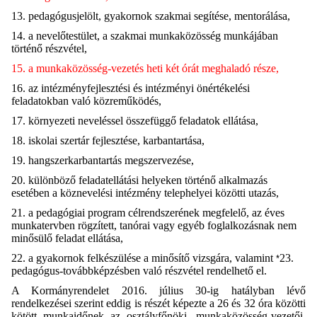
13. pedagógusjelölt, gyakornok szakmai segítése, mentorálása,
14. a nevelőtestület, a szakmai munkaközösség munkájában
történő részvétel,
15. a munkaközösség-vezetés heti két órát meghaladó része,
16. az intézményfejlesztési és intézményi önértékelési
feladatokban való közreműködés,
17. környezeti neveléssel összefüggő feladatok ellátása,
18. iskolai szertár fejlesztése, karbantartása,
19. hangszerkarbantartás megszervezése,
20. különböző feladatellátási helyeken történő alkalmazás
esetében a köznevelési intézmény telephelyei közötti utazás,
21. a pedagógiai program célrendszerének megfelelő, az éves
munkatervben rögzített, tanórai vagy egyéb foglalkozásnak nem
minősülő feladat ellátása,
22. a gyakornok felkészülése a minősítő vizsgára, valamint
23.
*
pedagógus-továbbképzésben való részvétel rendelhető el.
A Kormányrendelet 2016. július 30-ig hatályban lévő
rendelkezései szerint eddig is részét képezte a 26 és 32 óra közötti
kötött munkaidőnek az osztályfőnöki, munkaközösség-vezetői,