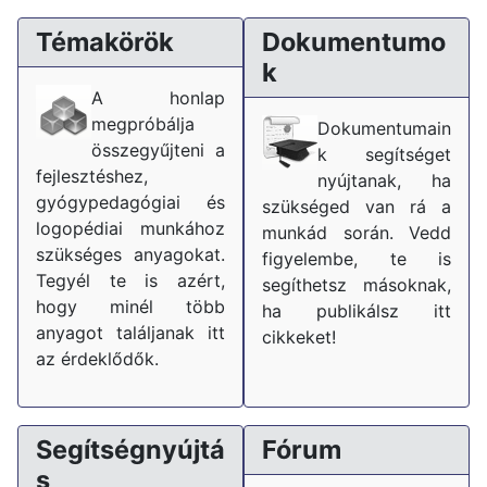
Témakörök
Dokumentumo
k
A honlap
megpróbálja
Dokumentumain
összegyűjteni a
k segítséget
fejlesztéshez,
nyújtanak, ha
gyógypedagógiai és
szükséged van rá a
logopédiai munkához
munkád során. Vedd
szükséges anyagokat.
figyelembe, te is
Tegyél te is azért,
segíthetsz másoknak,
hogy minél több
ha publikálsz itt
anyagot találjanak itt
cikkeket!
az érdeklődők.
Segítségnyújtá
Fórum
s