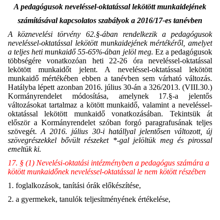
A pedagógusok neveléssel-oktatással lekötött munkaidejének
számításával kapcsolatos szabályok a 2016/17-es tanévben
A köznevelési törvény 62.§-ában rendelkezik a pedagógusok
neveléssel-oktatással lekötött munkaidejének mértékéről, amelyet
a teljes heti munkaidő 55-65%-ában jelöl meg.
Ez a pedagógusok
többségére vonatkozóan heti 22-26 óra neveléssel-oktatással
lekötött munkaidőt jelent. A neveléssel-oktatással lekötött
munkaidő mértékében ebben a tanévben sem várható változás.
Hatályba lépett azonban 2016. július 30-án a 326/2013. (VIII.30.)
Kormányrendelet módosítása, amelynek 17.§-a jelentős
változásokat tartalmaz a kötött munkaidő, valamint a neveléssel-
oktatással lekötött munkaidő vonatkozásában. Tekintsük át
először a Kormányrendelet szóban forgó paragrafusának teljes
szövegét.
A 2016. július 30-i hatállyal jelentősen változott, új
szövegrészekkel bővült részeket *-gal jelöltük meg és pirossal
emeltük ki.
17. § (1) Nevelési-oktatási intézményben a pedagógus számára a
kötött munkaidőnek neveléssel-oktatással le nem kötött részében
1. foglalkozások, tanítási órák előkészítése,
2. a gyermekek, tanulók teljesítményének értékelése,