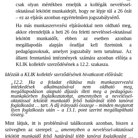
csak olyan mértékben emeljük a kollégák neveléssel-
oktatással lekötött munkaidejét, hogy ne lépje túl a 26 órát
– ez az eljárás azonban egyértelműen jogszabálysértő.
Ha más munkaszervezési eljárásokkal nem oldható meg,
akkor elrendeljük a heti 26 óra feletti neveléssel-oktatással
lekötött munkaidőt, ebben az esetben azonban
megállapodás alapján óradíjat kell fizetnünk a
pedagógusoknak, amelyet jogszabály nem tartalmaz. Az
állami fenntartású intézmények számára azonban előírja a
KLIK kollektív szerződésének a 12.2. szakasza.
Idézzük a KLIK kollektív szerződésének hivatkozott előírását:
„12.2. Ha a feladat ellátása más munkaszervezési
intézkedések alkalmazásával nem oldható meg,
megállapodáson alapuló díjazás illeti meg a pedagógus-
munkakörben foglalkoztatottat, amennyiben a neveléssel-
oktatással lekötött munkaidő felső határánál több tanórai
foglalkozást … tart. A díj irányadó összege – minden megtarott
ilyen foglalkozás után – a 13.1. pont szerint megállapítható
összeg.”
Mint látjuk, itt is problémával találkozunk azonban, hiszen a
szövegben az szerepel: „
, amennyiben a neveléssel-oktatással
lekötött munkaidő felső határánál több tanórai foglalkozást …