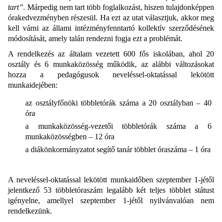
tart”.
Márpedig nem tart több foglalkozást, hiszen tulajdonképpen
órakedvezményben részesül. Ha ezt az utat választjuk, akkor meg
kell várni az állami intézményfenntartó kollektív szerződésének
módosítását, amely talán rendezni fogja ezt a problémát.
A rendelkezés az általam vezetett 600 fős iskolában, ahol 20
osztály és 6 munkaközösség működik, az alábbi változásokat
hozza a pedagógusok neveléssel-oktatással lekötött
munkaidejében:
az osztályfőnöki többletórák száma a 20 osztályban – 40
óra
a munkaközösség-vezetői többletórák száma a 6
munkaközösségben – 12 óra
a diákönkormányzatot segítő tanár többlet óraszáma – 1 óra
A neveléssel-oktatással lekötött munkaidőben szeptember 1-jétől
jelentkező 53 többletóraszám legalább két teljes többlet státust
igényelne, amellyel szeptember 1-jétől nyilvánvalóan nem
rendelkezünk.