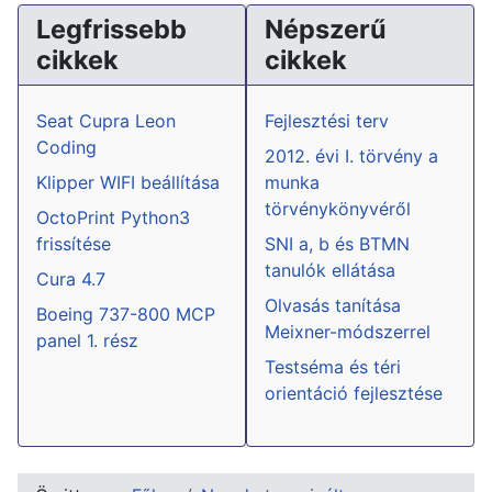
Legfrissebb
Népszerű
cikkek
cikkek
Seat Cupra Leon
Fejlesztési terv
Coding
2012. évi I. törvény a
Klipper WIFI beállítása
munka
törvénykönyvéről
OctoPrint Python3
frissítése
SNI a, b és BTMN
tanulók ellátása
Cura 4.7
Olvasás tanítása
Boeing 737-800 MCP
Meixner-módszerrel
panel 1. rész
Testséma és téri
orientáció fejlesztése