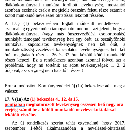
diákönkormányzati munkára fordított tevékenység, mostantól
azonban ezeknek csak a megjelölt óraszám feletti része számít a
kötött munkaidő neveléssel-oktatással lekötött részébe.
A 17.§ (1) bekezdésében foglalt módosult rendelkezés –
szakmailag egyértelműen támogatható módon – azt jelenti, hogy a
diákönkormányzat (vagy más önszerveződési csoportosulás)
munkáját támogató tevékenység heti egy órát, az osztályfőnöki
munkával kapcsolatos tevékenységnek heti két órát, a
munkaközösség-vezetéssel kapcsolatos tevékenységnek heti két
órát meghaladó része a 26 és 32 óra közötti kötött munkaidő
részét képezi. Ez a rendelkezés azonban azonnal fölveti azt a
problémát, hogy mi történik az adott tevékenységek 1, 2, 2
órájával, azaz a „meg nem haladó” résszel!
Erre a módosított Kormányrendelet új (1a) bekezdése adja meg a
választ:
17. § (1a) Az
(1) bekezdés 4.
,
12.
és
15.
pontjában
meghatározott tevékenység összesen heti négy óra
erejéig számít be a kötött munkaidő neveléssel-oktatással
lekötött részébe.
Az új rendelkezés szerint tehát egyértelmű, hogy 2017.
szeptember 1-jétől alkalmazandóan a neveléssel-oktatással