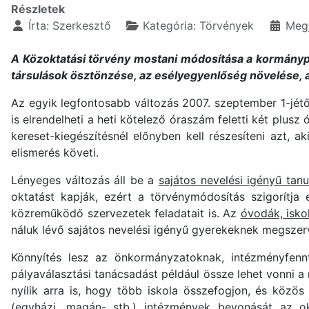
Részletek
Írta:
Szerkesztő
Kategória:
Törvények
Megj
A Közoktatási törvény mostani módosítása a kormánypr
társulások ösztönzése, az esélyegyenlőség növelése, 
Az egyik legfontosabb változás 2007. szeptember 1-jét
is elrendelheti a heti kötelező óraszám feletti két plus
kereset-kiegészítésnél előnyben kell részesíteni azt, 
elismerés követi.
Lényeges változás áll be a
sajátos nevelési igényű tanu
oktatást kapják, ezért a törvénymódosítás szigorítja 
közreműködő szervezetek feladatait is. Az
óvodák, isko
náluk lévő sajátos nevelési igényű gyerekeknek megszer
Könnyítés lesz az önkormányzatoknak, intézményfen
pályaválasztási tanácsadást például össze lehet vonni a
nyílik arra is, hogy több iskola összefogjon, és köz
(egyházi, magán- stb.) intézmények bevonását az okt