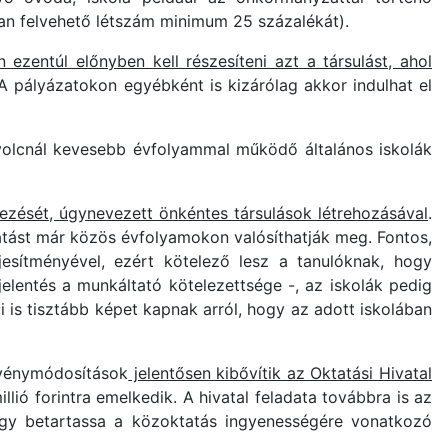
an felvehető létszám minimum 25 százalékát).
 ezentúl előnyben kell részesíteni azt a társulást, ahol
A pályázatokon egyébként is kizárólag akkor indulhat el
 nyolcnál kevesebb évfolyammal működő általános iskolák
ezését, úgynevezett önkéntes társulások létrehozásával
.
atást már közös évfolyamokon valósíthatják meg. Fontos,
sítményével, ezért kötelező lesz a tanulóknak, hogy
elentés a munkáltató kötelezettsége -, az iskolák pedig
i is tisztább képet kapnak arról, hogy az adott iskolában
örvénymódosítások
jelentősen kibővítik az Oktatási Hivatal
illió forintra emelkedik. A hivatal feladata továbbra is az
hogy betartassa a közoktatás ingyenességére vonatkozó