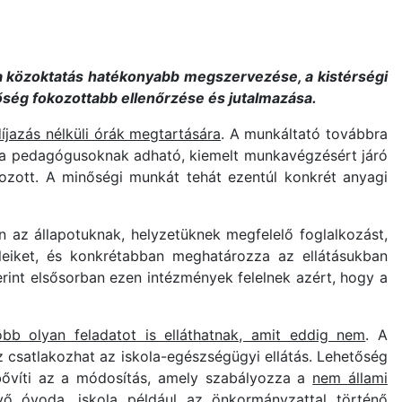
 a közoktatás hatékonyabb megszervezése, a kistérségi
ség fokozottabb ellenőrzése és jutalmazása.
íjazás nélküli órák megtartására
. A munkáltató továbbra
hogy a pedagógusoknak adható, kiemelt munkavégzésért járó
lgozott. A minőségi munkát tehát ezentúl konkrét anyagi
 az állapotuknak, helyzetüknek megfelelő foglalkozást,
teleiket, és konkrétabban meghatározza az ellátásukban
erint elsősorban ezen intézmények felelnek azért, hogy a
bb olyan feladatot is elláthatnak, amit eddig nem
. A
z csatlakozhat az iskola-egészségügyi ellátás. Lehetőség
bővíti az a módosítás, amely szabályozza a
nem állami
ő óvoda, iskola például az önkormányzattal történő