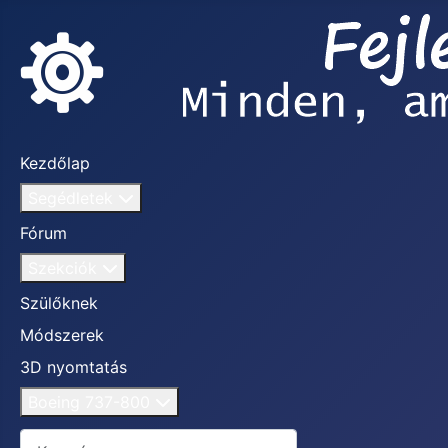
Kezdőlap
Segédletek
Fórum
Szekciók
Szülőknek
Módszerek
3D nyomtatás
Boeing 737-800
Keresés...