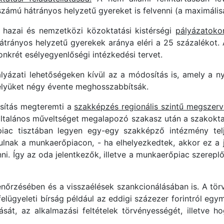
ámú hátrányos helyzetű gyereket is felvenni (a maximális
 hazai és nemzetközi közoktatási kistérségi
pályázatokon
átrányos helyzetű gyerekek aránya eléri a 25 százalékot. 
nkrét esélyegyenlőségi intézkedési tervet.
pályázati lehetőségeken kívül az a módosítás is, amely a
lyüket négy évente meghosszabbítsák.
sítás megteremti a
szakképzés regionális szintű megszerv
z általános műveltséget megalapozó szakasz után a szakokt
ac tisztában legyen egy-egy szakképző intézmény telje
gulnak a munkaerőpiacon, - ha elhelyezkedtek, akkor ez a j
nni. Így az oda jelentkezők, illetve a munkaerőpiac szereplő
lenőrzésében és a visszaélések szankcionálásában is. A t
 felügyeleti bírság például az eddigi százezer forintról egym
sát, az alkalmazási feltételek törvényességét, illetve 