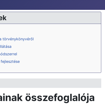
ek
ka törvénykönyvéről
llátása
módszerrel
 fejlesztése
inak összefoglalója