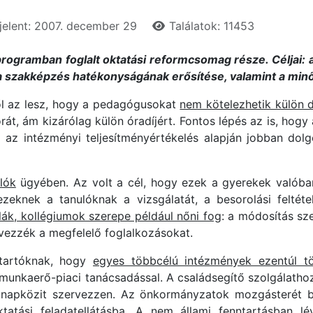
elent: 2007. december 29
Találatok: 11453
ogramban foglalt oktatási reformcsomag része. Céljai:
a szakképzés hatékonyságának erősítése, valamint a minő
ől az lesz, hogy a pedagógusokat
nem kötelezhetik külön d
z órát, ám kizárólag külön óradíjért. Fontos lépés az is, 
aki az intézményi teljesítményértékelés alapján jobban do
lók
ügyében. Az volt a cél, hogy ezek a gyerekek valóban
ezeknek a tanulóknak a vizsgálatát, a besorolási felté
lák, kollégiumok szerepe például nőni fog
: a módosítás sz
vezzék a megfelelő foglalkozásokat.
ntartóknak, hogy
egyes többcélú intézmények ezentúl tö
 munkaerő-piaci tanácsadással. A családsegítő szolgálatho
ös napközit szervezzen. Az önkormányzatok mozgásterét 
atási feladatellátásba.
A nem állami fenntartásban lév