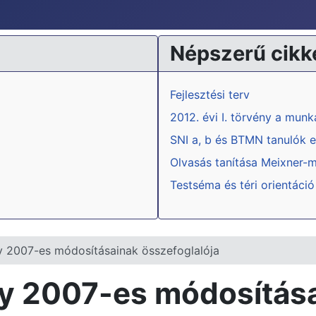
Népszerű cikk
Fejlesztési terv
2012. évi I. törvény a mun
SNI a, b és BTMN tanulók e
Olvasás tanítása Meixner-
Testséma és téri orientáció
y 2007-es módosításainak összefoglalója
ny 2007-es módosítása