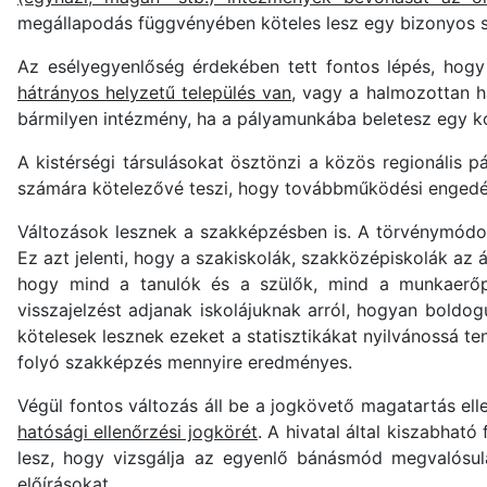
megállapodás függvényében köteles lesz egy bizonyos sz
Az esélyegyenlőség érdekében tett fontos lépés, hogy
hátrányos helyzetű település van
, vagy a halmozottan h
bármilyen intézmény, ha a pályamunkába beletesz egy ko
A kistérségi társulásokat ösztönzi a közös regionális 
számára kötelezővé teszi, hogy továbbműködési engedé
Változások lesznek a szakképzésben is. A törvénymódo
Ez azt jelenti, hogy a szakiskolák, szakközépiskolák a
hogy mind a tanulók és a szülők, mind a munkaerőpi
visszajelzést adjanak iskolájuknak arról, hogyan boldo
kötelesek lesznek ezeket a statisztikákat nyilvánossá te
folyó szakképzés mennyire eredményes.
Végül fontos változás áll be a jogkövető magatartás el
hatósági ellenőrzési jogkörét
. A hivatal által kiszabható
lesz, hogy vizsgálja az egyenlő bánásmód megvalósulá
előírásokat.