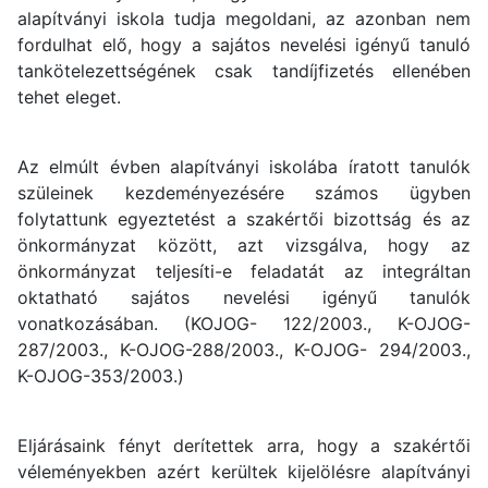
alapítványi iskola tudja megoldani, az azonban nem
fordulhat elő, hogy a sajátos nevelési igényű tanuló
tankötelezettségének csak tandíjfizetés ellenében
tehet eleget.
Az elmúlt évben alapítványi iskolába íratott tanulók
szüleinek kezdeményezésére számos ügyben
folytattunk egyeztetést a szakértői bizottság és az
önkormányzat között, azt vizsgálva, hogy az
önkormányzat teljesíti-e feladatát az integráltan
oktatható sajátos nevelési igényű tanulók
vonatkozásában. (KOJOG- 122/2003., K-OJOG-
287/2003., K-OJOG-288/2003., K-OJOG- 294/2003.,
K-OJOG-353/2003.)
Eljárásaink fényt derítettek arra, hogy a szakértői
véleményekben azért kerültek kijelölésre alapítványi