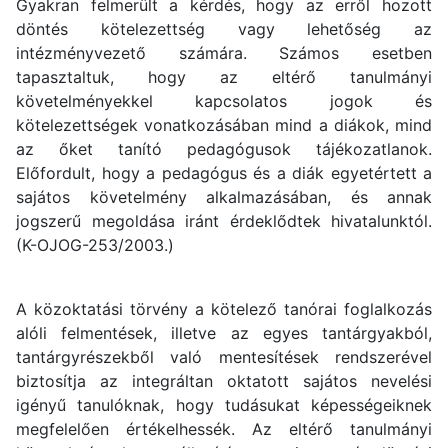
Gyakran felmerült a kérdés, hogy az erről hozott
döntés kötelezettség vagy lehetőség az
intézményvezető számára. Számos esetben
tapasztaltuk, hogy az eltérő tanulmányi
követelményekkel kapcsolatos jogok és
kötelezettségek vonatkozásában mind a diákok, mind
az őket tanító pedagógusok tájékozatlanok.
Előfordult, hogy a pedagógus és a diák egyetértett a
sajátos követelmény alkalmazásában, és annak
jogszerű megoldása iránt érdeklődtek hivatalunktól.
(K-OJOG-253/2003.)
A közoktatási törvény a kötelező tanórai foglalkozás
alóli felmentések, illetve az egyes tantárgyakból,
tantárgyrészekből való mentesítések rendszerével
biztosítja az integráltan oktatott sajátos nevelési
igényű tanulóknak, hogy tudásukat képességeiknek
megfelelően értékelhessék. Az eltérő tanulmányi