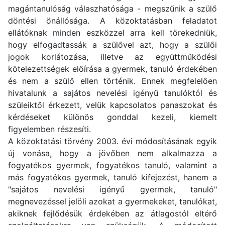
magántanulóság válaszhatósága - megszűnik a szülő
döntési önállósága. A közoktatásban feladatot
ellátóknak minden eszközzel arra kell törekedniük,
hogy elfogadtassák a szülővel azt, hogy a szülői
jogok korlátozása, illetve az együttműködési
kötelezettségek előírása a gyermek, tanuló érdekében
és nem a szülő ellen történik. Ennek megfelelően
hivatalunk a sajátos nevelési igényű tanulóktól és
szüleiktől érkezett, velük kapcsolatos panaszokat és
kérdéseket különös gonddal kezeli, kiemelt
figyelemben részesíti.
A közoktatási törvény 2003. évi módosításának egyik
új vonása, hogy a jövőben nem alkalmazza a
fogyatékos gyermek, fogyatékos tanuló, valamint a
más fogyatékos gyermek, tanuló kifejezést, hanem a
"sajátos nevelési igényű gyermek, tanuló"
megnevezéssel jelöli azokat a gyermekeket, tanulókat,
akiknek fejlődésük érdekében az átlagostól eltérő