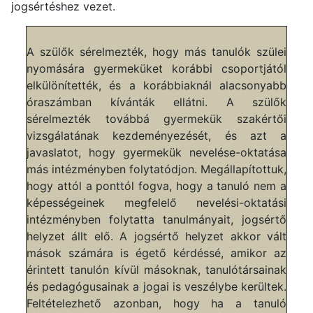
jogsértéshez vezet.
A szülők sérelmezték, hogy más tanulók szülei
nyomására gyermeküket korábbi csoportjától
elkülönítették, és a korábbiaknál alacsonyabb
óraszámban kívánták ellátni. A szülők
sérelmezték továbbá gyermekük szakértői
vizsgálatának kezdeményezését, és azt a
javaslatot, hogy gyermekük nevelése-oktatása
más intézményben folytatódjon. Megállapítottuk,
hogy attól a ponttól fogva, hogy a tanuló nem a
képességeinek megfelelő nevelési-oktatási
intézményben folytatta tanulmányait, jogsértő
helyzet állt elő. A jogsértő helyzet akkor vált
mások számára is égető kérdéssé, amikor az
érintett tanulón kívül másoknak, tanulótársainak
és pedagógusainak a jogai is veszélybe kerültek.
Feltételezhető azonban, hogy ha a tanuló