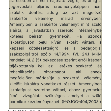
az esetben az nem hajtható végre, és amíg a
jogorvoslati eljárás eredményeképpen nem
születik döntés, addig az azt megelőző
szakértői vélemény marad érvényben.
Amennyiben a szakértői véleményt mint szülő
aláírta, a javaslatban szereplő intézménybe
köteles beíratni gyermekét. Ha azonos
iskolatípuson belül kíván iskolát váltani, a
képzési kötelezettségről és a pedagógiai
szakszolgáltról szóló 14/1994. (VI. 24.) MKM
rendelet 14. § (5) bekezdése szerint erről írásban
tájékoztatnia kell az illetékes szakértői és
rehabilitációs bizottságot, aki ennek
megfelelően módosítja a szakértői vélemény
kijelölt iskolára vonatkozó részét. Amennyiben
iskolatípust szeretne váltani, ehhez gyermeke
újbóli vizsgálata szükséges, amelyet a szülő
bármikor kezdeményezhet. (K-OJOG-404/2003.)