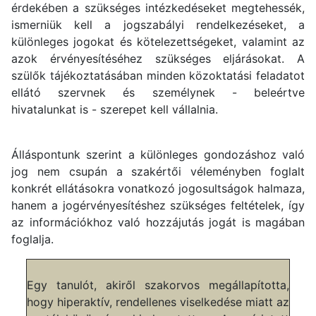
érdekében a szükséges intézkedéseket megtehessék,
ismerniük kell a jogszabályi rendelkezéseket, a
különleges jogokat és kötelezettségeket, valamint az
azok érvényesítéséhez szükséges eljárásokat. A
szülők tájékoztatásában minden közoktatási feladatot
ellátó szervnek és személynek - beleértve
hivatalunkat is - szerepet kell vállalnia.
Álláspontunk szerint a különleges gondozáshoz való
jog nem csupán a szakértői véleményben foglalt
konkrét ellátásokra vonatkozó jogosultságok halmaza,
hanem a jogérvényesítéshez szükséges feltételek, így
az információkhoz való hozzájutás jogát is magában
foglalja.
Egy tanulót, akiről szakorvos megállapította,
hogy hiperaktív, rendellenes viselkedése miatt az