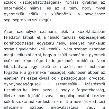
szülők kiszolgáltatottságának forrása gyakran az
információk hiánya, és az a tény, hogy mivel
gyermekük tőlük is különbözik, a neveléshez
segítségre van szükségük.
Azon személyek számára, akik a közoktatásban
feladatot látnak el, a tanuló tanulási képességének
korlátozottsága egyszerű tény, amelyet munkájuk
során figyelembe kell venniük. Nem szabad azonban
megfeledkezni arról, hogy a szülő számára a gyermek
csökkent képessége feldolgozandó probléma. Nem
hibáztatható egy szülő sem azért, mert nehezen
fogadja el a gyermeke másságát, különösen abban az
esetben, ha ezzel kívülállók - pedagógusok, orvosok,
gyógypedagógusok - szembesítik. Másrészről
tisztában kell lenni azzal is, hogy a fogyatékosság,
illetve más fejlődési zavar megállapításától kezdve
sok közoktatási kérdésben - mint a nevelési-oktatási
intézmény szabad megválasztása, vagy a