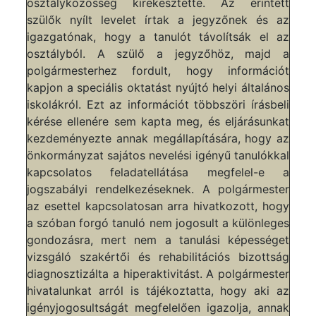
osztályközösség kirekesztette. Az érintett
szülők nyílt levelet írtak a jegyzőnek és az
igazgatónak, hogy a tanulót távolítsák el az
osztályból. A szülő a jegyzőhöz, majd a
polgármesterhez fordult, hogy információt
kapjon a speciális oktatást nyújtó helyi általános
iskolákról. Ezt az információt többszöri írásbeli
kérése ellenére sem kapta meg, és eljárásunkat
kezdeményezte annak megállapítására, hogy az
önkormányzat sajátos nevelési igényű tanulókkal
kapcsolatos feladatellátása megfelel-e a
jogszabályi rendelkezéseknek. A polgármester
az esettel kapcsolatosan arra hivatkozott, hogy
a szóban forgó tanuló nem jogosult a különleges
gondozásra, mert nem a tanulási képességet
vizsgáló szakértői és rehabilitációs bizottság
diagnosztizálta a hiperaktivitást. A polgármester
hivatalunkat arról is tájékoztatta, hogy aki az
igényjogosultságát megfelelően igazolja, annak