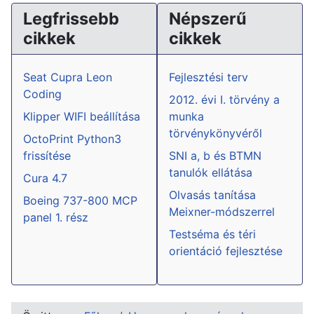
Legfrissebb
Népszerű
cikkek
cikkek
Seat Cupra Leon
Fejlesztési terv
Coding
2012. évi I. törvény a
Klipper WIFI beállítása
munka
törvénykönyvéről
OctoPrint Python3
frissítése
SNI a, b és BTMN
tanulók ellátása
Cura 4.7
Olvasás tanítása
Boeing 737-800 MCP
Meixner-módszerrel
panel 1. rész
Testséma és téri
orientáció fejlesztése