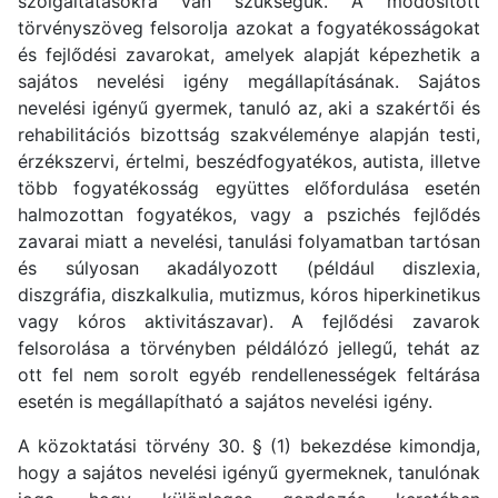
szolgáltatásokra van szükségük. A módosított
törvényszöveg felsorolja azokat a fogyatékosságokat
és fejlődési zavarokat, amelyek alapját képezhetik a
sajátos nevelési igény megállapításának. Sajátos
nevelési igényű gyermek, tanuló az, aki a szakértői és
rehabilitációs bizottság szakvéleménye alapján testi,
érzékszervi, értelmi, beszédfogyatékos, autista, illetve
több fogyatékosság együttes előfordulása esetén
halmozottan fogyatékos, vagy a pszichés fejlődés
zavarai miatt a nevelési, tanulási folyamatban tartósan
és súlyosan akadályozott (például diszlexia,
diszgráfia, diszkalkulia, mutizmus, kóros hiperkinetikus
vagy kóros aktivitászavar). A fejlődési zavarok
felsorolása a törvényben példálózó jellegű, tehát az
ott fel nem sorolt egyéb rendellenességek feltárása
esetén is megállapítható a sajátos nevelési igény.
A közoktatási törvény 30. § (1) bekezdése kimondja,
hogy a sajátos nevelési igényű gyermeknek, tanulónak