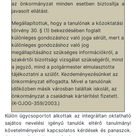
az önkormányzat minden esetben biztosítja a
javasolt ellátást.
Megállapítottuk, hogy a tanulónak a közoktatási
törvény 30. § (1) bekezdésében foglalt
különleges gondozáshoz való joga sérült, mert a
különleges gondozáshoz való jog
megállapításához szükséges információkról, a
szakértői bizottsági vizsgálat szükségéről, mind
a jegyző, mind a polgármester elmulasztotta
tájékoztatni a szülőt. Kezdeményezésünket az
önkormányzat elfogadta. Mivel a tanulónak
időközben másik városban találtak iskolát, az
önkormányzat a családnak kártérítést fizetett.
(K-OJOG-359/2003.)
Külön ügycsoportot alkottak az integráltan oktatható
sajátos nevelési igényű tanulók eltérő tanulmányi
követelményeivel kapcsolatos kérdések és panaszok.