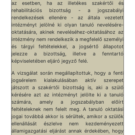
az esetben, ha az illetékes szakértői és
rehabilitációs bizottság - a jogszabályi
rendelkezések ellenére - az általa vezetett
intézményt jelölné ki olyan tanuló nevelésére-
oktatására, akinek neveléséhez-oktatásához az
intézmény nem rendelkezik a megfelelő személyi
és tárgyi feltételekkel, a jogsértő állapotot
jelezze a bizottság, illetve a fenntartó
képviseletében eljáró jegyző felé.
A vizsgálat során megállapítottuk, hogy a fenti
jogsérelem kialakulásában aktív szerepet
játszott a szakértői bizottság is, aki a szülő
kérésére azt az intézményt jelölte ki a tanuló
számára, amely a jogszabályban előírt
feltételeknek nem felelt meg. A tanuló oktatási
jogai továbbá akkor is sérültek, amikor a szülők
ellenállását észlelve nem kezdeményezett
államigazgatási eljárást annak érdekében, hogy