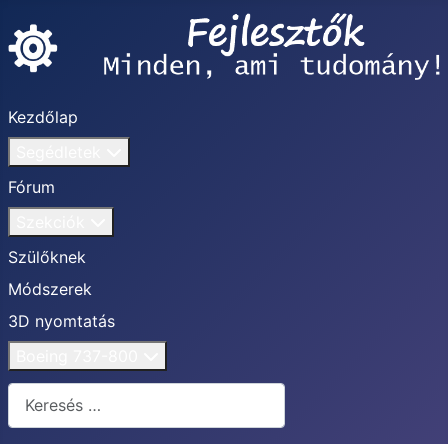
Kezdőlap
Segédletek
Fórum
Szekciók
Szülőknek
Módszerek
3D nyomtatás
Boeing 737-800
Keresés...