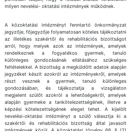
milyen nevelési- oktatási intézmények működnek.
A közoktatási intézményt fenntartó önkormányzat
jegyzője, főjegyzője folyamatosan köteles tájékoztatni
az illetékes szakértői és rehabilitációs bizottságot
arról, hogy melyek azok az intézmények, amelyek
rendelkeznek a fogyatékos gyermek, tanuló
különleges gondozásának ellátásához szükséges
feltételekkel. A bizottság a megküldött adatok alapján
jegyzéket készít azokról az intézményekről, amelyek
részt vesznek a gyermek, tanuló különleges
gondozásában, és tájékoztatja a vizsgálaton
megjelent szülőt azokról a lehetőségekről, amelyek
alapján gyermeke a tankötelezettségének, illetve a
képzési kötelezettségének eleget tehet. A kijelölt
nevelési-oktatási intézményt a szülő választja ki a
szakértői és rehabilitációs bizottság által javasolt
intézmények közül. A közoktatási törvény 66. § (2)