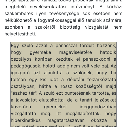
megfelelő nevelési-oktatási intézményt. A kórházi
szakemberek ilyen tevékenysége sok esetben nem
nélkülözhető a fogyatékossággal élő tanulók számára,
azonban a szakértői bizottság vizsgálatát nem
helyettesítheti.
Egy szülő azzal a panasszal fordult hozzánk,
hogy gyermeke magaviseletére hatodik
osztályos korában kezdtek el panaszkodni a
pedagógusok, holott addig nem volt vele baj. Az
igazgató azt ajánlotta a szülőnek, hogy fia
töltsön egy kis időt a délutáni felzárkóztató
osztályban, hátha a rossz közösségtől majd
"észhez tér". A szülő ezt büntetésnek tartotta, és
a javaslatot elutasította, de a tanári jelzéseket
követően gyermekét ideggondozóban
vizsgáltatta meg. Itt megállapították, hogy
hiperkinetikus magatartászavar okozza a
viselkedési problémákat. A szülő az iskolában