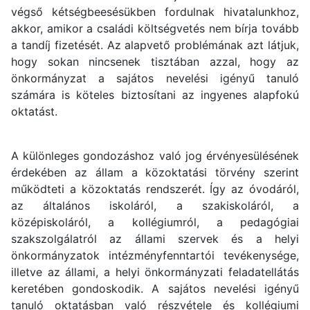
végső kétségbeesésükben fordulnak hivatalunkhoz,
akkor, amikor a családi költségvetés nem bírja tovább
a tandíj fizetését. Az alapvető problémának azt látjuk,
hogy sokan nincsenek tisztában azzal, hogy az
önkormányzat a sajátos nevelési igényű tanuló
számára is köteles biztosítani az ingyenes alapfokú
oktatást.
A különleges gondozáshoz való jog érvényesülésének
érdekében az állam a közoktatási törvény szerint
működteti a közoktatás rendszerét. Így az óvodáról,
az általános iskoláról, a szakiskoláról, a
középiskoláról, a kollégiumról, a pedagógiai
szakszolgálatról az állami szervek és a helyi
önkormányzatok intézményfenntartói tevékenysége,
illetve az állami, a helyi önkormányzati feladatellátás
keretében gondoskodik. A sajátos nevelési igényű
tanuló oktatásban való részvétele és kollégiumi