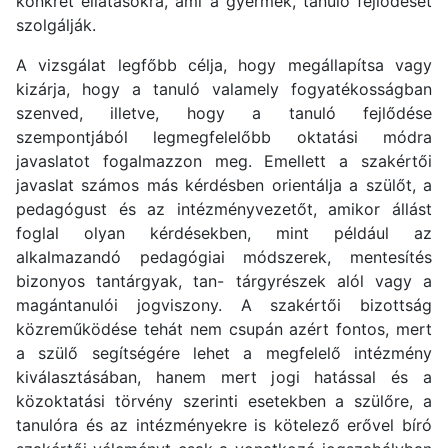
konkrét ellátásokra, ami a gyermek, tanuló fejlődését
szolgálják.
A vizsgálat legfőbb célja, hogy megállapítsa vagy
kizárja, hogy a tanuló valamely fogyatékosságban
szenved, illetve, hogy a tanuló fejlődése
szempontjából legmegfelelőbb oktatási módra
javaslatot fogalmazzon meg. Emellett a szakértői
javaslat számos más kérdésben orientálja a szülőt, a
pedagógust és az intézményvezetőt, amikor állást
foglal olyan kérdésekben, mint például az
alkalmazandó pedagógiai módszerek, mentesítés
bizonyos tantárgyak, tan- tárgyrészek alól vagy a
magántanulói jogviszony. A szakértői bizottság
közreműködése tehát nem csupán azért fontos, mert
a szülő segítségére lehet a megfelelő intézmény
kiválasztásában, hanem mert jogi hatással és a
közoktatási törvény szerinti esetekben a szülőre, a
tanulóra és az intézményekre is kötelező erővel bíró