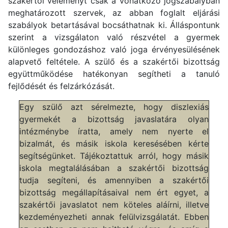
szakértői véleményt csak a vonatkozó jogszabályban
meghatározott szervek, az abban foglalt eljárási
szabályok betartásával bocsáthatnak ki. Álláspontunk
szerint a vizsgálaton való részvétel a gyermek
különleges gondozáshoz való joga érvényesülésének
alapvető feltétele. A szülő és a szakértői bizottság
együttműködése hatékonyan segítheti a tanuló
fejlődését és felzárkózását.
Egy szülő azt sérelmezte, hogy diszlexiás
gyermekét a bizottság javaslatára olyan
intézménybe íratta, amely nem nyerte el
bizalmát, és másik iskola keresésében kérte
segítségünket. Tájékoztattuk arról, hogy másik
iskola megtalálásában a szakértői bizottság
tudja segíteni, és amennyiben a szakértői
bizottság megállapításaival nem ért egyet, a
szakértői javaslatot nem köteles aláírni, illetve
kezdeményezheti annak felülvizsgálatát. Ebben