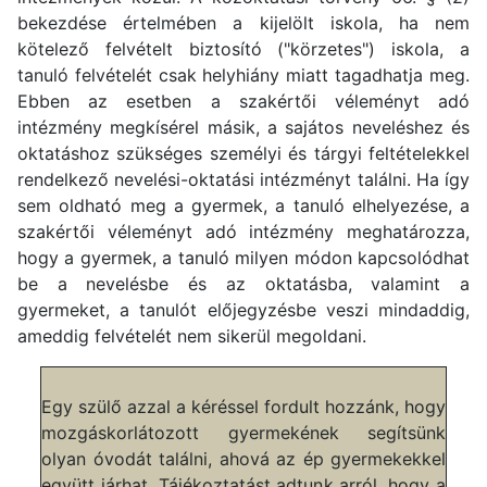
bekezdése értelmében a kijelölt iskola, ha nem
kötelező felvételt biztosító ("körzetes") iskola, a
tanuló felvételét csak helyhiány miatt tagadhatja meg.
Ebben az esetben a szakértői véleményt adó
intézmény megkísérel másik, a sajátos neveléshez és
oktatáshoz szükséges személyi és tárgyi feltételekkel
rendelkező nevelési-oktatási intézményt találni. Ha így
sem oldható meg a gyermek, a tanuló elhelyezése, a
szakértői véleményt adó intézmény meghatározza,
hogy a gyermek, a tanuló milyen módon kapcsolódhat
be a nevelésbe és az oktatásba, valamint a
gyermeket, a tanulót előjegyzésbe veszi mindaddig,
ameddig felvételét nem sikerül megoldani.
Egy szülő azzal a kéréssel fordult hozzánk, hogy
mozgáskorlátozott gyermekének segítsünk
olyan óvodát találni, ahová az ép gyermekekkel
együtt járhat. Tájékoztatást adtunk arról, hogy a