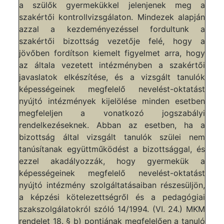
a szülők gyermekükkel jelenjenek meg a
szakértői kontrollvizsgálaton. Mindezek alapján
azzal a kezdeményezéssel fordultunk a
szakértői bizottság vezetője felé, hogy a
jövőben fordítson kiemelt figyelmet arra, hogy
az általa vezetett intézményben a szakértői
javaslatok elkészítése, és a vizsgált tanulók
képességeinek megfelelő nevelést-oktatást
nyújtó intézmények kijelölése minden esetben
megfeleljen a vonatkozó jogszabályi
rendelkezéseknek. Abban az esetben, ha a
bizottság által vizsgált tanulók szülei nem
tanúsítanak együttműködést a bizottsággal, és
ezzel akadályozzák, hogy gyermekük a
képességeinek megfelelő nevelést-oktatást
nyújtó intézmény szolgáltatásaiban részesüljön,
a képzési kötelezettségről és a pedagógiai
szakszolgálatokról szóló 14/1994. (VI. 24.) MKM
rendelet 18. § b) pontjának megfelelően a tanuló