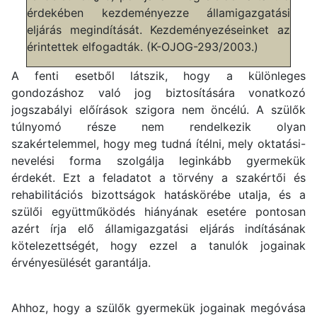
érdekében kezdeményezze államigazgatási
eljárás megindítását. Kezdeményezéseinket az
érintettek elfogadták. (K-OJOG-293/2003.)
A fenti esetből látszik, hogy a különleges
gondozáshoz való jog biztosítására vonatkozó
jogszabályi előírások szigora nem öncélú. A szülők
túlnyomó része nem rendelkezik olyan
szakértelemmel, hogy meg tudná ítélni, mely oktatási-
nevelési forma szolgálja leginkább gyermekük
érdekét. Ezt a feladatot a törvény a szakértői és
rehabilitációs bizottságok hatáskörébe utalja, és a
szülői együttműködés hiányának esetére pontosan
azért írja elő államigazgatási eljárás indításának
kötelezettségét, hogy ezzel a tanulók jogainak
érvényesülését garantálja.
Ahhoz, hogy a szülők gyermekük jogainak megóvása