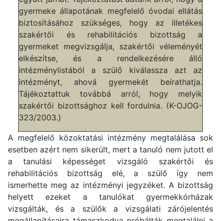
gyermeke állapotának megfelelő óvodai ellátás
biztosításához szükséges, hogy az illetékes
szakértői és rehabilitációs bizottság a
gyermeket megvizsgálja, szakértői véleményét
elkészítse, és a rendelkezésére álló
intézménylistából a szülő kiválassza azt az
intézményt, ahová gyermekét beírathatja.
Tájékoztattuk továbbá arról, hogy melyik
szakértői bizottsághoz kell fordulnia. (K-OJOG-
323/2003.)
A megfelelő közoktatási intézmény megtalálása sok
esetben azért nem sikerült, mert a tanuló nem jutott el
a tanulási képességet vizsgáló szakértői és
rehabilitációs bizottság elé, a szülő így nem
ismerhette meg az intézményi jegyzéket. A bizottság
helyett ezeket a tanulókat gyermekkórházak
vizsgálták, és a szülők a vizsgálati zárójelentés
megállapításaira támaszkodva próbálták megtalálni a