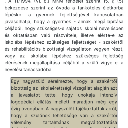
. A 11/1994. (VI. 8.) MKM rendelet szerint 15. § (5)
bekezdése szerint az óvoda a tanköteles életkorba
lépéskor a gyermek fejlettségével kapcsolatban
javasolhatja, hogy a gyermek - annak megállapítása
céljából, hogy szükséges-e sajátos iskolai nevelésben
és oktatásban való részvétele, illetve elérte-e az
iskolába lépéshez szükséges fejlettséget - szakértői
és rehabilitációs bizottsági vizsgálaton vegyen részt,
vagy az iskolába lépéshez szükséges fejlettség
elérésének megállapítása céljából a szülő vigye el a
nevelési tanácsadóba.
Egy nagyszülő sérelmezte, hogy a szakértői
bizottság az iskolaérettségi vizsgálat alapján azt
a javaslatot tette, hogy unokája intenzív
logopédiai ellátás mellett maradjon még egy
évig óvodában. A nagyszülőt tájékoztattuk arról,
hogy a szülőnek lehetősége van a szakértői
vélemény tartalmának megváltoztatása