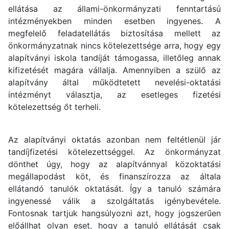
ellátása az állami-önkormányzati fenntartású
intézményekben minden esetben ingyenes. A
megfelelő feladatellátás biztosítása mellett az
önkormányzatnak nincs kötelezettsége arra, hogy egy
alapítványi iskola tandíját támogassa, illetőleg annak
kifizetését magára vállalja. Amennyiben a szülő az
alapítvány által működtetett nevelési-oktatási
intézményt választja, az esetleges fizetési
kötelezettség őt terheli.
Az alapítványi oktatás azonban nem feltétlenül jár
tandíjfizetési kötelezettséggel. Az önkormányzat
dönthet úgy, hogy az alapítvánnyal közoktatási
megállapodást köt, és finanszírozza az általa
ellátandó tanulók oktatását. Így a tanuló számára
ingyenessé válik a szolgáltatás igénybevétele.
Fontosnak tartjuk hangsúlyozni azt, hogy jogszerűen
előállhat olyan eset, hogy a tanuló ellátását csak