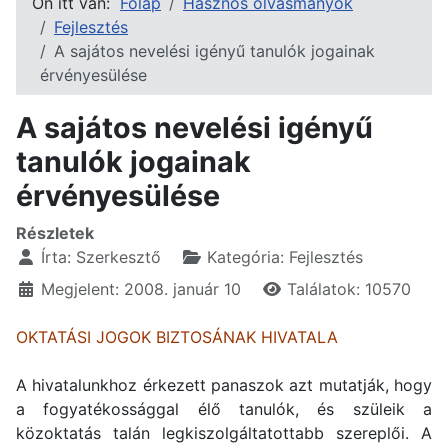
Ön itt van:
Főlap
Hasznos olvasmányok
Fejlesztés
A sajátos nevelési igényű tanulók jogainak
érvényesülése
A sajátos nevelési igényű
tanulók jogainak
érvényesülése
Részletek
Írta:
Szerkesztő
Kategória:
Fejlesztés
Megjelent: 2008. január 10
Találatok: 10570
OKTATÁSI JOGOK BIZTOSÁNAK HIVATALA
A hivatalunkhoz érkezett panaszok azt mutatják, hogy
a fogyatékossággal élő tanulók, és szüleik a
közoktatás talán legkiszolgáltatottabb szereplői. A