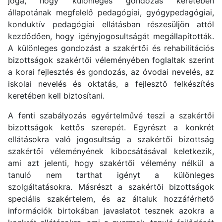
joga, hogy különleges gondozás keretében
állapotának megfelelő pedagógiai, gyógypedagógiai,
konduktív pedagógiai ellátásban részesüljön attól
kezdődően, hogy igényjogosultságát megállapították.
A különleges gondozást a szakértői és rehabilitációs
bizottságok szakértői véleményében foglaltak szerint
a korai fejlesztés és gondozás, az óvodai nevelés, az
iskolai nevelés és oktatás, a fejlesztő felkészítés
keretében kell biztosítani.
A fenti szabályozás egyértelművé teszi a szakértői
bizottságok kettős szerepét. Egyrészt a konkrét
ellátásokra való jogosultság a szakértői bizottság
szakértői véleményének kibocsátásával keletkezik,
ami azt jelenti, hogy szakértői vélemény nélkül a
tanuló nem tarthat igényt a különleges
szolgáltatásokra. Másrészt a szakértői bizottságok
speciális szakértelem, és az általuk hozzáférhető
információk birtokában javaslatot tesznek azokra a