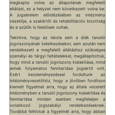
megkapta volna az állapotának megfelelő
ellátást, ez a helyzet nem következett volna be.
A jogsérelem előidézésében az intézmény
vezetője, a szakértői és rehabilitációs bizottság
és a szülők is felelősek voltak.
Tekintve, hogy az iskola sem a diák tanulói
jogviszonyának keletkezésekor, sem azután nem
rendelkezett a megfelelő ellátáshoz szükséges
személyi és tárgyi feltételekkel, megállapítottuk,
hogy mind a tanulói jogviszony kialakítása, mind
annak folyamatos fenntartása jogsértő volt.
Ezért kezdeményezéssel fordultunk az
intézményvezetőhöz, hogy a jövőben fordítson
kiemelt figyelmet arra, hogy az általa vezetett
intézményben a tanulói jogviszony kialakítása és
fenntartása minden esetben megfeleljen a
vonatkozó jogszabályi rendelkezéseknek.
Továbbá felhívtuk a figyelmét arra, hogy abban