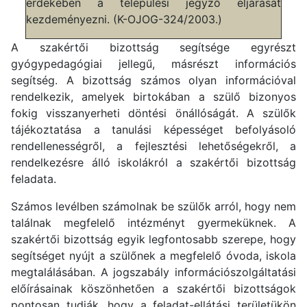
érdekében a települési jegyző eljárását
kezdeményezni. (K-OJOG-324/2003.)
A szakértői bizottság segítsége egyrészt
gyógypedagógiai jellegű, másrészt információs
segítség. A bizottság számos olyan információval
rendelkezik, amelyek birtokában a szülő bizonyos
fokig visszanyerheti döntési önállóságát. A szülők
tájékoztatása a tanulási képességet befolyásoló
rendellenességről, a fejlesztési lehetőségekről, a
rendelkezésre álló iskolákról a szakértői bizottság
feladata.
Számos levélben számolnak be szülők arról, hogy nem
találnak megfelelő intézményt gyermeküknek. A
szakértői bizottság egyik legfontosabb szerepe, hogy
segítséget nyújt a szülőnek a megfelelő óvoda, iskola
megtalálásában. A jogszabály információszolgáltatási
előírásainak köszönhetően a szakértői bizottságok
pontosan tudják, hogy a feladat-ellátási területükön