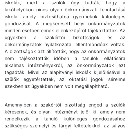
iskolák, mert a szülők úgy tudták, hogy a
lakóhelyükön nincs olyan önkormányzati fenntartású
iskola, amely biztosíthatná gyermekük különleges
gondozását. A megkeresett helyi önkormányzatok
minden esetben ennek ellenkezőjéről tájékoztattak. Az
ügyekben a szakértői bizottságok és az
önkormányzatok nyilatkozatai ellentmondóak voltak.
A bizottságok azt állították, hogy az önkormányzatok
nem tájékoztatták időben a tanulók ellátására
alkalmas intézményekről, az önkormányzatok ezt
tagadták. Mivel az alapítványi iskolák kijelölésével a
szülők egyetértettek, az oktatási jogok sérelme
ezekben az ügyekben nem volt megállapítható.
Amennyiben a szakértői bizottság enged a szülők
kérésének, és olyan intézményt jelöl ki, amely nem
rendelkezik a tanuló különleges gondozásához
szükséges személyi és tárgyi feltételekkel, az súlyos