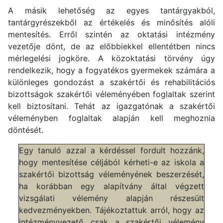
A másik lehetőség az egyes tantárgyakból,
tantárgyrészekből az értékelés és minősítés alóli
mentesítés. Erről szintén az oktatási intézmény
vezetője dönt, de az előbbiekkel ellentétben nincs
mérlegelési jogköre. A közoktatási törvény úgy
rendelkezik, hogy a fogyatékos gyermekek számára a
különleges gondozást a szakértői és rehabilitációs
bizottságok szakértői véleményében foglaltak szerint
kell biztosítani. Tehát az igazgatónak a szakértői
véleményben foglaltak alapján kell meghoznia
döntését.
Egy tanuló azzal a kérdéssel fordult hozzánk,
hogy mentesítése céljából kérheti-e az iskola a
szakértői bizottság véleményének beszerzését,
ha korábban egy alapítvány által végzett
vizsgálati vélemény alapján részesült
kedvezményekben. Tájékoztattuk arról, hogy az
intézményvezető csak a szakértői vélemény