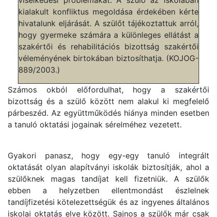
kialakult konfliktus megoldása érdekében kérte
hivatalunk eljárását. A szülőt tájékoztattuk arról,
hogy gyermeke számára a különleges ellátást a
szakértői és rehabilitációs bizottság szakértői
véleményének birtokában biztosíthatja. (KOJOG-
889/2003.)
Számos okból előfordulhat, hogy a szakértői
bizottság és a szülő között nem alakul ki megfelelő
párbeszéd. Az együttműködés hiánya minden esetben
a tanuló oktatási jogainak sérelméhez vezetett.
Gyakori panasz, hogy egy-egy tanuló integrált
oktatását olyan alapítványi iskolák biztosítják, ahol a
szülőknek magas tandíjat kell fizetniük. A szülők
ebben a helyzetben ellentmondást észlelnek
tandíjfizetési kötelezettségük és az ingyenes általános
iskolai oktatás elve között. Sajnos a szülők már csak