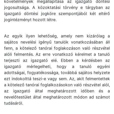
követelmények megállapítása az igazgató döntési
jogosultsága. A közoktatási törvény e tárgyban az
igazgató döntési jogköre szempontjából két eltérő
jogintézményt hozott létre.
Az egyik ilyen lehetőség, amely nem kizárólag a
sajátos nevelési igényű tanulók vonatkozásában áll
fenn, a kötelező tanórai foglakozáson való részvétel
alóli felmentés. Az erre vonatkozó kérelmet a tanuló
terjeszti az igazgató elé. Ebben a kérdésben az
igazgató mérlegelheti, hogy a tanuló egyéni
adottságai, fogyatékossága, továbbá sajátos helyzete
ezt indokolttá teszi-e vagy sem. Az, akit felmentettek
a kötelező tanórai foglalkozásokon való részvétel alól,
az igazgató által meghatározott időben és a
nevelőtestület által meghatározott módon ad számot
tudásáról.