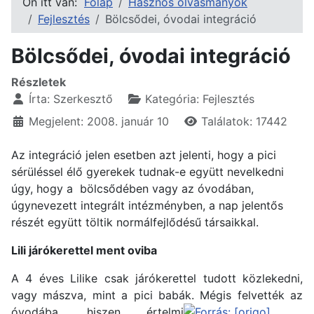
Ön itt van:
Főlap
Hasznos olvasmányok
Fejlesztés
Bölcsődei, óvodai integráció
Bölcsődei, óvodai integráció
Részletek
Írta:
Szerkesztő
Kategória:
Fejlesztés
Megjelent: 2008. január 10
Találatok: 17442
Az integráció jelen esetben azt jelenti, hogy a pici
sérüléssel élő gyerekek tudnak-e együtt nevelkedni
úgy, hogy a bölcsődében vagy az óvodában,
úgynevezett integrált intézményben, a nap jelentős
részét együtt töltik normálfejlődésű társaikkal.
Lili járókerettel ment oviba
A 4 éves Lilike csak járókerettel tudott közlekedni,
vagy mászva, mint a pici babák. Mégis felvették az
óvodába, hiszen értelmi