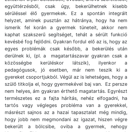
együttérzésből, csak úgy, bekerülhetnek kisebb
sérüléssel élő gyermekek. Ez a spontán integrált
helyzet, aminek pusztán az hátránya, hogy ha nem
ismerik fel korán a gyermek tüneteit, akkor nem
kaphat szakszerű segítséget, tehát a sérült funkció
kevésbé fog fejlődni. Gyakran fordul elő az is, hogy az
egyes problémák csak később, a bekerülés után
derülnek ki, (pl. a magatartászavar gyakran csak a
közösségbe kerüléskor látszik), ilyenkor a
pedagógusok, jó esetben, már nem teszik ki a
gyereket csoportjukból. Végül az is lehetséges, hogy a
szülő titkolja el, hogy gyermekével baj van. Ez persze
nem helyes, ám gyakran érthető magatartás. Egyrészt
természetes ez a fajta hárítás, nehéz elfogadni, ha
tartós vagy végleges probléma van a gyerekkel,
másrészt sajnos az a hazai tapasztalat még mindig,
hogy jobb nem megmondani az igazat, hiszen végre
bekerült a bölcsibe, oviba a gyermek, nehogy