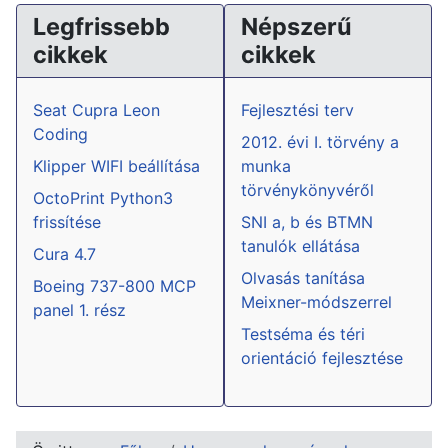
Legfrissebb
Népszerű
cikkek
cikkek
Seat Cupra Leon
Fejlesztési terv
Coding
2012. évi I. törvény a
Klipper WIFI beállítása
munka
törvénykönyvéről
OctoPrint Python3
frissítése
SNI a, b és BTMN
tanulók ellátása
Cura 4.7
Olvasás tanítása
Boeing 737-800 MCP
Meixner-módszerrel
panel 1. rész
Testséma és téri
orientáció fejlesztése