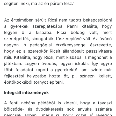
segíteni neki, ma az én párom lesz."
Az értelmében sérült Ricsi nem tudott bekapcsolódni
a gyerekek szerepjátékába. Panni kitalálta, hogy
legyen ő a kisbaba. Ricsi boldog volt, mert
szeretgették, simogatták, főszereplővé vált. Az óvónő
nagyon jó pedagógiai érzékenységgel észrevette,
hogy ez a szerepkör Ricsit állandósult passzivitásra
ítéli. Kitalálta, hogy Ricsi, mint kisbaba is megnőhet a
játékban. Legyen óvodás, legyen iskolás. Így egyre
több feladatot kapott a gyerekektől, ami szinte már
fejlesztési helyzetbe hozta őt, pl. színezni kellett,
építőkockából tornyot építeni.
Integrált intézmények
A fenti néhány példából is kiderül, hogy a tavaszi
bölcsőde- és óvodakeresés sok anyuka számára
nemcsak abban merül ki, hogy közel, jó levegőn