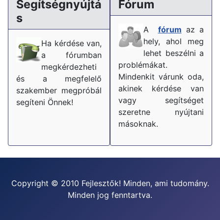
Segítségnyújtá
Fórum
s
A
fórum
az a
hely, ahol meg
Ha kérdése van,
lehet beszélni a
a fórumban
problémákat.
megkérdezheti
Mindenkit várunk oda,
és a megfelelő
akinek kérdése van
szakember megpróbál
vagy segítséget
segíteni Önnek!
szeretne nyújtani
másoknak.
Copyright © 2010 Fejlesztők! Minden, ami tudomány.
Minden jog fenntartva.