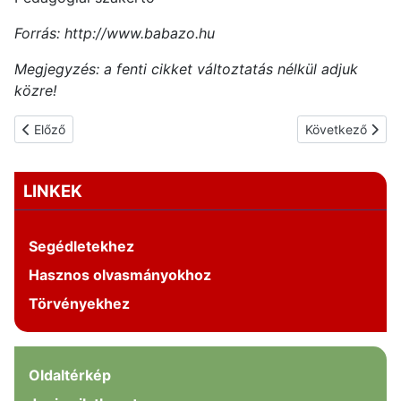
Forrás: http://www.babazo.hu
Megjegyzés: a fenti cikket változtatás nélkül adjuk
közre!
Előző cikk: A sajátos nevelési igényű tanulók jogainak érvényesü
Következő cikk: 
Előző
Következő
LINKEK
Segédletekhez
Hasznos olvasmányokhoz
Törvényekhez
Oldaltérkép