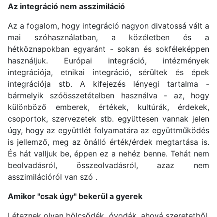
Az integráció nem asszimiláció
Az a fogalom, hogy integráció nagyon divatossá vált a
mai szóhasználatban, a közéletben és a
hétköznapokban egyaránt - sokan és sokféleképpen
használjuk. Európai integráció, intézmények
integrációja, etnikai integráció, sérültek és épek
integrációja stb. A kifejezés lényegi tartalma -
bármelyik szóösszetételben használva - az, hogy
különböző emberek, értékek, kultúrák, érdekek,
csoportok, szervezetek stb. együttesen vannak jelen
úgy, hogy az együttlét folyamatára az együttműködés
is jellemző, meg az önálló érték/érdek megtartása is.
És hát valljuk be, éppen ez a nehéz benne. Tehát nem
beolvadásról, összeolvadásról, azaz nem
asszimilációról van szó .
Amikor "csak úgy" bekerül a gyerek
Léteznek olyan bölcsődék, óvodák, ahová szeretetből,