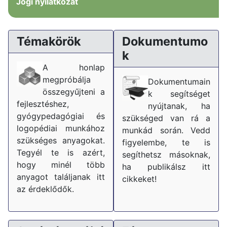
Jogi nyilatkozat
Témakörök
Dokumentumo
k
A honlap
megpróbálja
Dokumentumain
összegyűjteni a
k segítséget
fejlesztéshez,
nyújtanak, ha
gyógypedagógiai és
szükséged van rá a
logopédiai munkához
munkád során. Vedd
szükséges anyagokat.
figyelembe, te is
Tegyél te is azért,
segíthetsz másoknak,
hogy minél több
ha publikálsz itt
anyagot találjanak itt
cikkeket!
az érdeklődők.