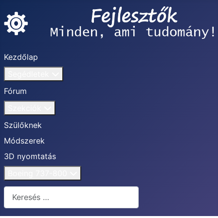
Kezdőlap
Segédletek
Fórum
Szekciók
Szülőknek
Módszerek
3D nyomtatás
Boeing 737-800
Keresés...