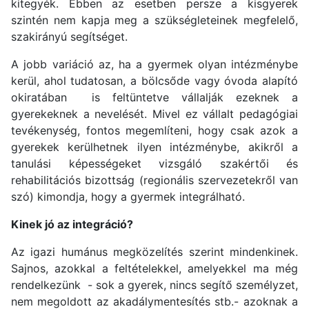
kitegyék. Ebben az esetben persze a kisgyerek
szintén nem kapja meg a szükségleteinek megfelelő,
szakirányú segítséget.
A jobb variáció az, ha a gyermek olyan intézménybe
kerül, ahol tudatosan, a bölcsőde vagy óvoda alapító
okiratában is feltüntetve vállalják ezeknek a
gyerekeknek a nevelését. Mivel ez vállalt pedagógiai
tevékenység, fontos megemlíteni, hogy csak azok a
gyerekek kerülhetnek ilyen intézménybe, akikről a
tanulási képességeket vizsgáló szakértői és
rehabilitációs bizottság (regionális szervezetekről van
szó) kimondja, hogy a gyermek integrálható.
Kinek jó az integráció?
Az igazi humánus megközelítés szerint mindenkinek.
Sajnos, azokkal a feltételekkel, amelyekkel ma még
rendelkezünk - sok a gyerek, nincs segítő személyzet,
nem megoldott az akadálymentesítés stb.- azoknak a