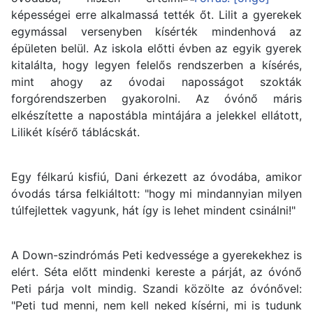
képességei erre alkalmassá tették őt. Lilit a gyerekek
egymással versenyben kísérték mindenhová az
épületen belül. Az iskola előtti évben az egyik gyerek
kitalálta, hogy legyen felelős rendszerben a kísérés,
mint ahogy az óvodai naposságot szokták
forgórendszerben gyakorolni. Az óvónő máris
elkészítette a napostábla mintájára a jelekkel ellátott,
Lilikét kísérő táblácskát.
Egy félkarú kisfiú, Dani érkezett az óvodába, amikor
óvodás társa felkiáltott: "hogy mi mindannyian milyen
túlfejlettek vagyunk, hát így is lehet mindent csinálni!"
A Down-szindrómás Peti kedvessége a gyerekekhez is
elért. Séta előtt mindenki kereste a párját, az óvónő
Peti párja volt mindig. Szandi közölte az óvónővel:
"Peti tud menni, nem kell neked kísérni, mi is tudunk