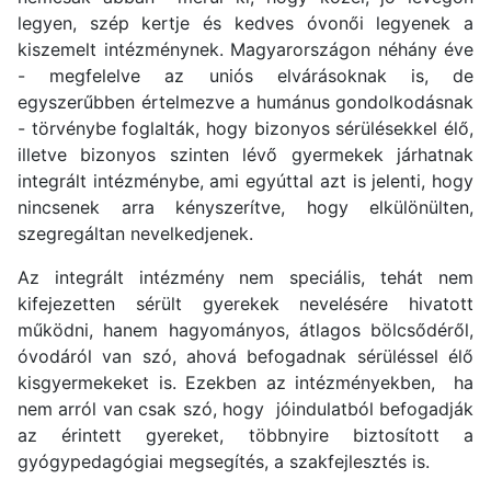
legyen, szép kertje és kedves óvonői legyenek a
kiszemelt intézménynek. Magyarországon néhány éve
- megfelelve az uniós elvárásoknak is, de
egyszerűbben értelmezve a humánus gondolkodásnak
- törvénybe foglalták, hogy bizonyos sérülésekkel élő,
illetve bizonyos szinten lévő gyermekek járhatnak
integrált intézménybe, ami egyúttal azt is jelenti, hogy
nincsenek arra kényszerítve, hogy elkülönülten,
szegregáltan nevelkedjenek.
Az integrált intézmény nem speciális, tehát nem
kifejezetten sérült gyerekek nevelésére hivatott
működni, hanem hagyományos, átlagos bölcsődéről,
óvodáról van szó, ahová befogadnak sérüléssel élő
kisgyermekeket is. Ezekben az intézményekben, ha
nem arról van csak szó, hogy jóindulatból befogadják
az érintett gyereket, többnyire biztosított a
gyógypedagógiai megsegítés, a szakfejlesztés is.