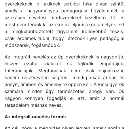
gyerekeknek jó, akiknek sérülési foka olyan szintű,
amely a hagyományos pedagógusi figyelemmel, a
szokásos nevelési módszerekkel kezelhető. Itt és
most nem térünk ki azokra az eljárásokra, amelyek ezt
a megkülönböztetett figyelmet könnyebbé teszik,
csak érdemes tudni, hogy léteznek ilyen pedagógiai
módszerek, fogásmódok.
Az integrált nevelés az ép gyerekeknek is nagyon jó,
hiszen ezáltal kialakul és fejlődik empátiájuk,
toleranciájuk. Megtanulnak nem csak sajnálkozni,
hanem résztvevően segíteni, mindig csak abban és
annyit, amiben és amennyire éppen kell. A kicsi gyerek
számára minden úgy természetes, ahogy van. Ők
nagyon könnyen fogadják el azt, amit a normál
társadalom másnak nevez.
Az integrált nevelés formái
Az cél, hogy a megoldás olyan legyen, amely során a