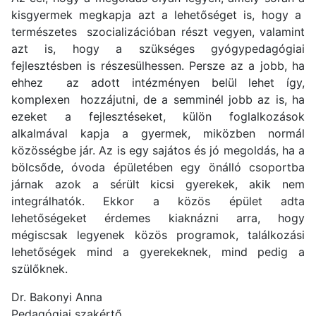
kisgyermek megkapja azt a lehetőséget is, hogy a
természetes szocializációban részt vegyen, valamint
azt is, hogy a szükséges gyógypedagógiai
fejlesztésben is részesülhessen. Persze az a jobb, ha
ehhez az adott intézményen belül lehet így,
komplexen hozzájutni, de a semminél jobb az is, ha
ezeket a fejlesztéseket, külön foglalkozások
alkalmával kapja a gyermek, miközben normál
közösségbe jár. Az is egy sajátos és jó megoldás, ha a
bölcsőde, óvoda épületében egy önálló csoportba
járnak azok a sérült kicsi gyerekek, akik nem
integrálhatók. Ekkor a közös épület adta
lehetőségeket érdemes kiaknázni arra, hogy
mégiscsak legyenek közös programok, találkozási
lehetőségek mind a gyerekeknek, mind pedig a
szülőknek.
Dr. Bakonyi Anna
Pedagógiai szakértő