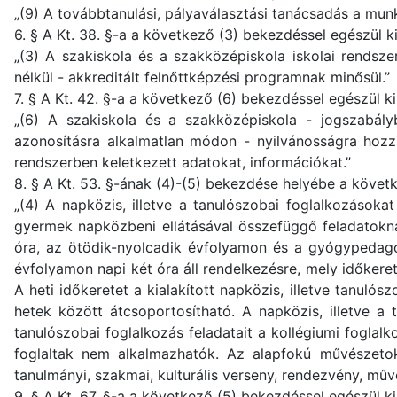
„(9) A továbbtanulási, pályaválasztási tanácsadás a mun
6. § A Kt. 38. §-a a következő (3) bekezdéssel egészül ki
„(3) A szakiskola és a szakközépiskola iskolai rendsz
nélkül - akkreditált felnőttképzési programnak minősül.”
7. § A Kt. 42. §-a a következő (6) bekezdéssel egészül ki
„(6) A szakiskola és a szakközépiskola - jogszabály
azonosításra alkalmatlan módon - nyilvánosságra hozz
rendszerben keletkezett adatokat, információkat.”
8. § A Kt. 53. §-ának (4)-(5) bekezdése helyébe a követ
„(4) A napközis, illetve a tanulószobai foglalkozásoka
gyermek napközbeni ellátásával összefüggő feladatokna
óra, az ötödik-nyolcadik évfolyamon és a gyógypedagóg
évfolyamon napi két óra áll rendelkezésre, mely időker
A heti időkeretet a kialakított napközis, illetve tanuló
hetek között átcsoportosítható. A napközis, illetve a 
tanulószobai foglalkozás feladatait a kollégiumi fogla
foglaltak nem alkalmazhatók. Az alapfokú művészetok
tanulmányi, szakmai, kulturális verseny, rendezvény, műv
9. § A Kt. 67. §-a a következő (5) bekezdéssel egészül k