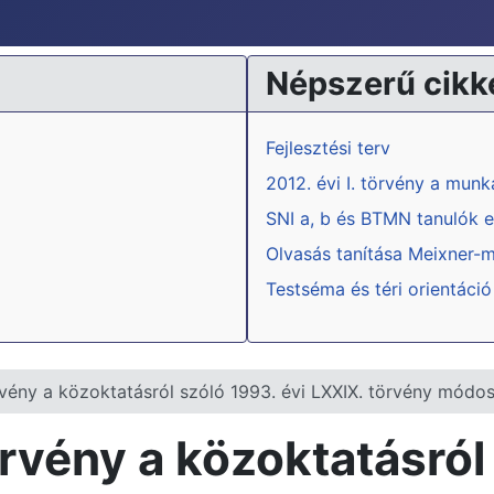
Népszerű cikk
Fejlesztési terv
2012. évi I. törvény a mun
SNI a, b és BTMN tanulók e
Olvasás tanítása Meixner-
Testséma és téri orientáció
rvény a közoktatásról szóló 1993. évi LXXIX. törvény módos
rvény a közoktatásról