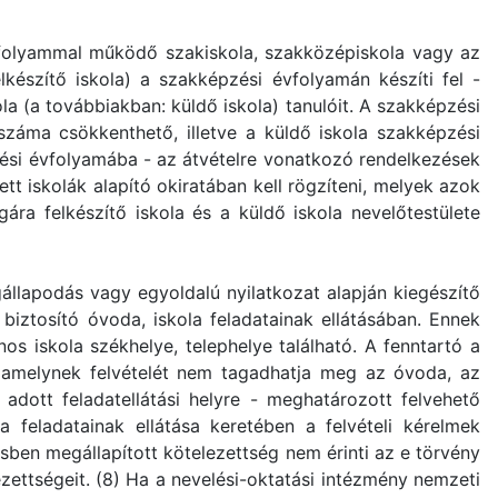
vfolyammal működő szakiskola, szakközépiskola vagy az
lkészítő iskola) a szakképzési évfolyamán készíti fel -
 (a továbbiakban: küldő iskola) tanulóit. A szakképzési
száma csökkenthető, illetve a küldő iskola szakképzési
zési évfolyamába - az átvételre vonatkozó rendelkezések
ett iskolák alapító okiratában kell rögzíteni, melyek azok
ra felkészítő iskola és a küldő iskola nevelőtestülete
gállapodás vagy egyoldalú nyilatkozat alapján kiegészítő
 biztosító óvoda, iskola feladatainak ellátásában. Ennek
nos iskola székhelye, telephelye található. A fenntartó a
t, amelynek felvételét nem tagadhatja meg az óvoda, az
adott feladatellátási helyre - meghatározott felvehető
a feladatainak ellátása keretében a felvételi kérelmek
ésben megállapított kötelezettség nem érinti az e törvény
ezettségeit. (8) Ha a nevelési-oktatási intézmény nemzeti