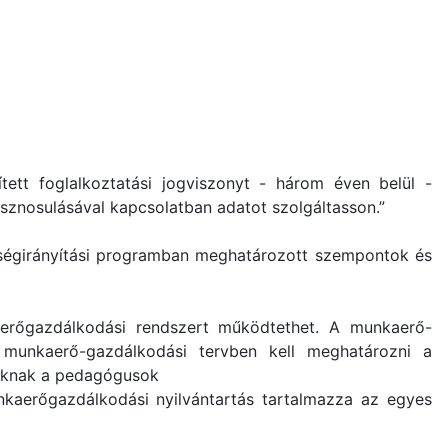
tett foglalkoztatási jogviszonyt - három éven belül -
sznosulásával kapcsolatban adatot szolgáltasson.”
nőségirányítási programban meghatározott szempontok és
kaerőgazdálkodási rendszert működtethet. A munkaerő-
 munkaerő-gazdálkodási tervben kell meghatározni a
toknak a pedagógusok
unkaerőgazdálkodási nyilvántartás tartalmazza az egyes