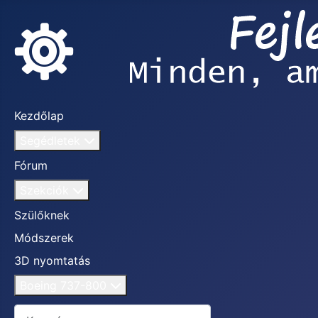
Kezdőlap
Segédletek
Fórum
Szekciók
Szülőknek
Módszerek
3D nyomtatás
Boeing 737-800
Keresés...