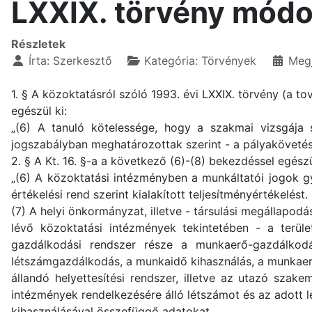
LXXIX. törvény módo
Részletek
Írta:
Szerkesztő
Kategória:
Törvények
Megj
1. § A közoktatásról szóló 1993. évi LXXIX. törvény (a t
egészül ki:
„(6) A tanuló kötelessége, hogy a szakmai vizsgája s
jogszabályban meghatározottak szerint - a pályakövetés
2. § A Kt. 16. §-a a következő (6)-(8) bekezdéssel egészü
„(6) A közoktatási intézményben a munkáltatói jogok g
értékelési rend szerint kialakított teljesítményértékelést.
(7) A helyi önkormányzat, illetve - társulási megállapodá
lévő közoktatási intézmények tekintetében - a terül
gazdálkodási rendszer része a munkaerő-gazdálkodá
létszámgazdálkodás, a munkaidő kihasználás, a munkaer
állandó helyettesítési rendszer, illetve az utazó sza
intézmények rendelkezésére álló létszámot és az adott 
kihasználásával összefüggő adatokat.