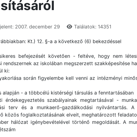
sításáról
elent: 2007. december 29
Találatok: 14351
ovábbiakban: Kt.) 12. §-a a következő (6) bekezdéssel
ikeres befejezését követően - feltéve, hogy nem létesí
i rendszernek az iskolában megszerzett szakképesítése ha
l ki:
yakorlása során figyelembe kell venni az intézményi mi
s alapján - a többcélú kistérségi társulás a fenntartásában
eti érdekegyeztetés szabályainak megtartásával - mun
si terv és a munkaerő-gazdálkodási nyilvántartás. A
ő közös foglalkoztatásának elveit, meghatározott felada
kember hálózat igénybevételével történő megoldását. A m
létszám