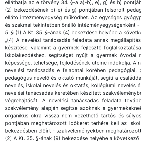
elláthatja az e törvény 34. §-a a)-b), e), g) és h) pont
(2) bekezdésének b)-e) és g) pontjában felsorolt pedag
ellátó intézményegység működhet. Az egységes gyógyp
és szakmai tekintetben önálló intézményegységenként - m
5. § (1) A Kt. 35. §-ának (4) bekezdése helyébe a követk
„(4) A nevelési tanácsadás feladata annak megállapítás
készítése, valamint a gyermek fejlesztő foglalkoztat
iskolakezdéshez, segítséget nyújt a gyermek óvodai n
képessége, tehetsége, fejlődésének üteme indokolja. A n
nevelési tanácsadás e feladatai körében pedagógiai, p
pedagógus nevelő és oktató munkáját, segíti a családdal 
nevelés, iskolai nevelés és oktatás, kollégiumi nevelés
nevelési tanácsadás keretében készített szakvéleménybe
végrehajtását. A nevelési tanácsadás feladata tovább
szakvélemény alapján segítse azoknak a gyermekeknek, 
organikus okra vissza nem vezethető tartós és súlyo
pontjában meghatározott időkeret terhére kell az iskola
bekezdésben előírt - szakvéleményekben meghatározotta
(2) A Kt. 35. §-ának (9) bekezdése helyébe a következő 