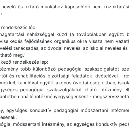
 nevelő és oktató munkához kapcsolódó nem közoktatási 
n
 rendelkezés lép:
 magatartási nehézséggel küzd (a továbbiakban együtt: b
viselkedés fejlődésének organikus okra vissza nem vezeth
evelési tanácsadás, az óvodai nevelés, az iskolai nevelés és
ítható meg.”
tkező rendelkezés lép:
intézmény több különböző pedagógiai szakszolgálatot sze
tői és rehabilitációs bizottsági feladatok kivételével - r
ekkel, tanulóval együtt azonos óvodai csoportban, iskola
gységes pedagógiai szakszolgálatot ellátó intézmény ell
kintetben önálló intézményegységenként - megszervezhető a
, egységes konduktív pedagógiai módszertani intézmén
lésének,
ógiai módszertani intézmény, az egységes konduktív peda