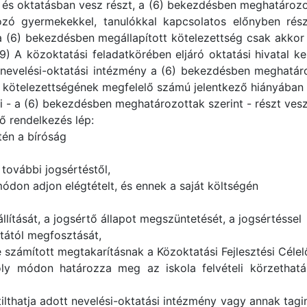
n és oktatásban vesz részt, a (6) bekezdésben meghatározot
tozó gyermekekkel, tanulókkal kapcsolatos előnyben rész
a (6) bekezdésben megállapított kötelezettség csak akkor 
) A közoktatási feladatkörében eljáró oktatási hivatal k
 a nevelési-oktatási intézmény a (6) bekezdésben meghatár
a kötelezettségének megfelelő számú jelentkező hiányában 
ái - a (6) bekezdésben meghatározottak szerint - részt veszn
ő rendelkezés lép:
tén a bíróság
 további jogsértéstől,
ódon adjon elégtételt, és ennek a saját költségén
állítását, a jogsértő állapot megszüntetését, a jogsértéssel
ltától megfosztását,
e számított megtakarításnak a Közoktatási Fejlesztési Célel
 oly módon határozza meg az iskola felvételi körzethat
tilthatja adott nevelési-oktatási intézmény vagy annak tag