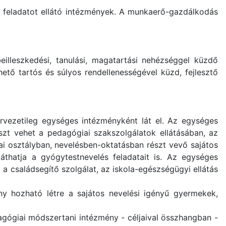
feladatot ellátó intézmények. A munkaerő-gazdálkodás
eilleszkedési, tanulási, magatartási nehézséggel küzdő
ető tartós és súlyos rendellenességével küzd, fejlesztő
rvezetileg egységes intézményként lát el. Az egységes
észt vehet a pedagógiai szakszolgálatok ellátásában, az
i osztályban, nevelésben-oktatásban részt vevő sajátos
áthatja a gyógytestnevelés feladatait is. Az egységes
 családsegítő szolgálat, az iskola-egészségügyi ellátás
y hozható létre a sajátos nevelési igényű gyermekek,
gógiai módszertani intézmény - céljaival összhangban -