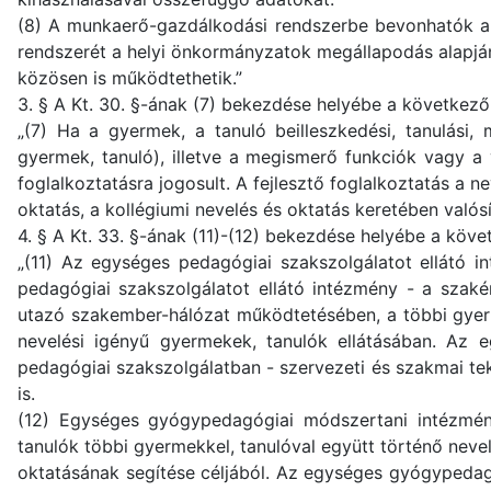
(8) A munkaerő-gazdálkodási rendszerbe bevonhatók a
rendszerét a helyi önkormányzatok megállapodás alapjá
közösen is működtethetik.”
3. § A Kt. 30. §-ának (7) bekezdése helyébe a következő
„(7) Ha a gyermek, a tanuló beilleszkedési, tanulási,
gyermek, tanuló), illetve a megismerő funkciók vagy a 
foglalkoztatásra jogosult. A fejlesztő foglalkoztatás a n
oktatás, a kollégiumi nevelés és oktatás keretében valós
4. § A Kt. 33. §-ának (11)-(12) bekezdése helyébe a köve
„(11) Az egységes pedagógiai szakszolgálatot ellátó 
pedagógiai szakszolgálatot ellátó intézmény - a szakér
utazó szakember-hálózat működtetésében, a többi gyerm
nevelési igényű gyermekek, tanulók ellátásában. Az e
pedagógiai szakszolgálatban - szervezeti és szakmai te
is.
(12) Egységes gyógypedagógiai módszertani intézmény
tanulók többi gyermekkel, tanulóval együtt történő neve
oktatásának segítése céljából. Az egységes gyógypedag