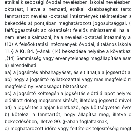
etnikai kisebbségi óvodai nevelésben, iskolai nevelésbe
oktatást, illetve a nemzeti, etnikai kisebbséghez tar
fenntartott nevelési-oktatási intézmények tekintetében 
bekezdés a) pontjában meghatározott jogosultsággal. (9
felfüggesztését az oktatásért felelős miniszternél, ha
nem lehet alkalmazni, ha a nevelési-oktatási intézmény 
(10) A felsőoktatási intézmények óvodái, általános iskol
11. § A Kt. 84. §-ának (14) bekezdése helyébe a következ
„(14) Semmisség vagy érvénytelenség megállapítása ese
a) elrendelheti
aa) a jogsértés abbahagyását, és eltilthatja a jogsértőt a
ab) hogy a jogsértő nyilatkozattal vagy más megfelelő m
megfelelő nyilvánosságot biztosítson,
ac) a jogsértő költségén a jogsértés előtti állapot helyre
előállott dolog megsemmisítését, illetőleg jogsértő mivo
ad) a jogsértés alapján keletkező, egy költségvetési évr
b) kötelezi a fenntartót, hogy állapítsa meg, illetve
bekezdésében, illetve 90. §-ában foglaltaknak,
c) meghatározott időre vagy feltételek teljesítéséig meg