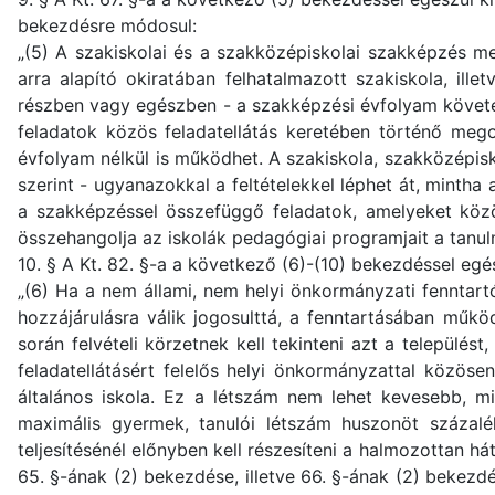
bekezdésre módosul:
„(5) A szakiskolai és a szakközépiskolai szakképzés 
arra alapító okiratában felhatalmazott szakiskola, ill
részben vagy egészben - a szakképzési évfolyam követel
feladatok közös feladatellátás keretében történő mego
évfolyam nélkül is működhet. A szakiskola, szakközépis
szerint - ugyanazokkal a feltételekkel léphet át, mintha 
a szakképzéssel összefüggő feladatok, amelyeket közös
összehangolja az iskolák pedagógiai programjait a tanu
10. § A Kt. 82. §-a a következő (6)-(10) bekezdéssel egés
„(6) Ha a nem állami, nem helyi önkormányzati fenntartó
hozzájárulásra válik jogosulttá, a fenntartásában működ
során felvételi körzetnek kell tekinteni azt a település
feladatellátásért felelős helyi önkormányzattal közös
általános iskola. Ez a létszám nem lehet kevesebb, min
maximális gyermek, tanulói létszám huszonöt százaléka
teljesítésénél előnyben kell részesíteni a halmozottan h
65. §-ának (2) bekezdése, illetve 66. §-ának (2) bekezdé