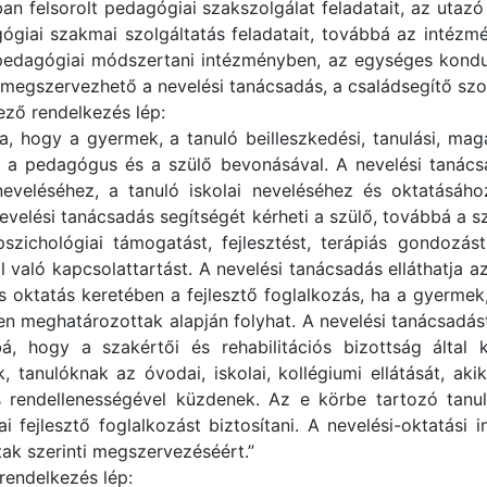
jában felsorolt pedagógiai szakszolgálat feladatait, az ut
ógiai szakmai szolgáltatás feladatait, továbbá az intézmén
edagógiai módszertani intézményben, az egységes konduk
egszervezhető a nevelési tanácsadás, a családsegítő szolgá
ező rendelkezés lép:
a, hogy a gyermek, a tanuló beilleszkedési, tanulási, ma
ása a pedagógus és a szülő bevonásával. A nevelési taná
eveléséhez, a tanuló iskolai neveléséhez és oktatásához
evelési tanácsadás segítségét kérheti a szülő, továbbá a sz
szichológiai támogatást, fejlesztést, terápiás gondozás
való kapcsolattartást. A nevelési tanácsadás elláthatja az 
 és oktatás keretében a fejlesztő foglalkozás, ha a gyermek
n meghatározottak alapján folyhat. A nevelési tanácsadást
á, hogy a szakértői és rehabilitációs bizottság által
tanulóknak az óvodai, iskolai, kollégiumi ellátását, ak
s rendellenességével küzdenek. Az e körbe tartozó tanu
i fejlesztő foglalkozást biztosítani. A nevelési-oktatási 
k szerinti megszervezéséért.”
rendelkezés lép: