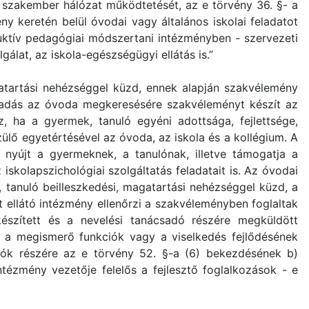
azó szakember hálózat működtetését, az e törvény 36. §- a
y keretén belül óvodai vagy általános iskolai feladatot
tív pedagógiai módszertani intézményben - szervezeti
lat, az iskola-egészségügyi ellátás is.”
gatartási nehézséggel küzd, ennek alapján szakvélemény
csadás az óvoda megkeresésére szakvéleményt készít az
, ha a gyermek, tanuló egyéni adottsága, fejlettsége,
ülő egyetértésével az óvoda, az iskola és a kollégium. A
t nyújt a gyermeknek, a tanulónak, illetve támogatja a
iskolapszichológiai szolgáltatás feladatait is. Az óvodai
, tanuló beilleszkedési, magatartási nehézséggel küzd, a
 ellátó intézmény ellenőrzi a szakvéleményben foglaltak
 készített és a nevelési tanácsadó részére megküldött
ik a megismerő funkciók vagy a viselkedés fejlődésének
lók részére az e törvény 52. §-a (6) bekezdésének b)
intézmény vezetője felelős a fejlesztő foglalkozások - e