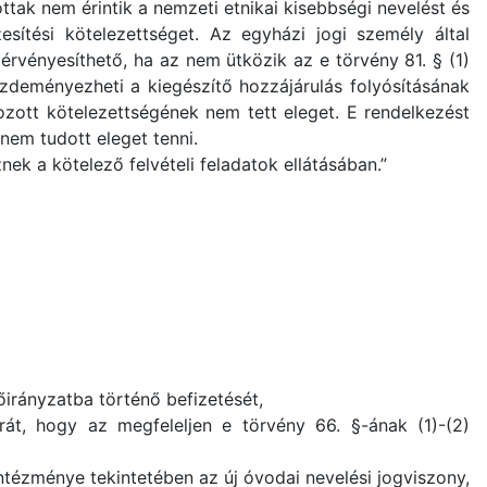
tak nem érintik a nemzeti etnikai kisebbségi nevelést és
esítési kötelezettséget. Az egyházi jogi személy által
érvényesíthető, ha az nem ütközik az e törvény 81. § (1)
ezdeményezheti a kiegészítő hozzájárulás folyósításának
ozott kötelezettségének nem tett eleget. E rendelkezést
nem tudott eleget tenni.
ek a kötelező felvételi feladatok ellátásában.”
őirányzatba történő befizetését,
árát, hogy az megfeleljen e törvény 66. §-ának (1)-(2)
intézménye tekintetében az új óvodai nevelési jogviszony,