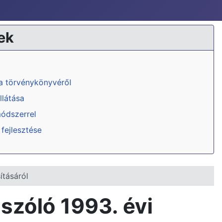
ek
ka törvénykönyvéről
llátása
módszerrel
 fejlesztése
ításáról
 szóló 1993. évi