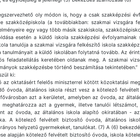
megszervezhető oly módon is, hogy a csak szakképzési é
etve szakközépiskola (a továbbiakban: szakmai vizsgára fe
ményeire egy vagy több másik szakiskola, szakközépiskola
ldása esetén a küldő iskola szakképzési évfolyamainak 
kola tanulója a szakmai vizsgára felkészítő iskola szakkép
a tanulmányait a küldő iskolában folytatná tovább. Az érint
 feladatellátás keretében oldanak meg. A szakmai vizsgá
lmányok szakképzésbe történő beszámítása tekintetében.”
zül ki:
 az oktatásért felelős miniszterrel kötött közoktatási me
ő óvoda, általános iskola részt vesz a kötelező felvételt
t, fővárosban azt a kerületet, amelyben az óvoda, az általá
en meghatározza azt a gyermek, illetve tanulói létszámo
t az óvoda, az általános iskola alapító okiratában - az 
. A kötelező felvételt biztosító óvoda, általános iskol
átrányos helyzetű gyermekeket, tanulókat. (7) A (6) bekezd
se alapján kötelező felvételt biztosító óvoda, iskola kötel