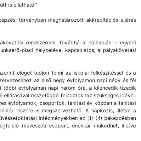
t is ellátható.”
képzési törvényben meghatározott akkreditációs eljárás
yakövetési rendszernek, továbbá a honlapján - egyedi
nkaerő-piaci helyzetével kapcsolatos, a pályakövetési
rint eleget tudjon tenni az iskolai felkészítéssel és a
szervezéséhez az első négy évfolyamon napi négy és fél
 többi évfolyamán napi három óra, a kilencedik-tizedik
i ellátásával összefüggő feladatokhoz szükséges idővel.
gyes évfolyamok, csoportok, tanítási év közben a tanítási
anulói részére is megszervezhető. A napközis, illetve a
 művészetoktatási intézményekben az (1)-(4) bekezdésben
gfelelő művészeti csoport, énekkar működhet, illetve