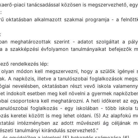
kaerő-piaci tanácsadással közösen is megszervezhető, együt
:
erű oktatásban alkalmazott szakmai programja - a felnőtt
:
ban meghatározottak szerint - adatot szolgáltat a pál
a a szakképzési évfolyamon tanulmányaikat befejezők mu
kező rendelkezés lép:
t olyan módon kell megszervezni, hogy a szülők igényei sze
k. A napközis, illetve a tanulószobai foglalkozások meg
iai nevelésben, oktatásban részt vevő iskola valamennyi
etet indokolt esetben meg kell növelni a gyermek napközben
szobai csoportokra kell meghatározni. A heti időkeret az e
tanulószobai foglalkozás - egy iskolában - több iskola t
lkozás keretei között is meg lehet oldani. (5) Az alapfokú
tatási intézményben az adott művészeti ág céljának me
észeti tanulmányi kirándulás szervezhető.”
i, és egyidejűleg a jelenlegi (5) bekezdés számozása (6)