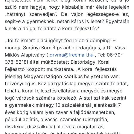
szülő nem hagyja, hogy kisbabája már élete legelején
„hátrányt szenvedjen”. De vajon egészséges-e ez,
segít-e a gyermeknek, netán káros is lehet? Egyáltalán
kinek a dolga, feladata a korai fejlesztés?
„Jól felismert piaci igényt fed le ez a dömping” –
mondja Surányi Kornél pszichopedagógus, a Dr. Vass
Miklós Alapítvány (
drvma@freemail.hu
, Tel: 06-70-
378-5218) által működtetett Biatorbágyi Korai
Fejlesztő Központ munkatársa. „A korai fejlesztés
jelenleg Magyarországon kaotikus helyzetben van,
törvényileg is. Közigazgatásilag megyei szintű feladat,
tehát a korai fejlesztés ellátása a megyék és megyei
jogú városok számára kötelező. A statisztikák szerint
a gyermekek mintegy 10 százalékánál jelentkezik 7
éves korig valamilyen zavar a fejlődésmenetben,
például az írás, olvasás, számolás (diszgráfia,
diszlexia, diszkalkulia), illetve a magatartás,
koncentráció terén, és intézményes keretek között