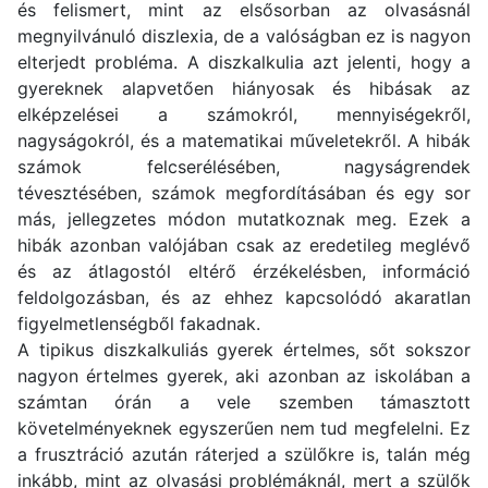
és felismert, mint az elsősorban az olvasásnál
megnyilvánuló diszlexia, de a valóságban ez is nagyon
elterjedt probléma. A diszkalkulia azt jelenti, hogy a
gyereknek alapvetően hiányosak és hibásak az
elképzelései a számokról, mennyiségekről,
nagyságokról, és a matematikai műveletekről. A hibák
számok felcserélésében, nagyságrendek
tévesztésében, számok megfordításában és egy sor
más, jellegzetes módon mutatkoznak meg. Ezek a
hibák azonban valójában csak az eredetileg meglévő
és az átlagostól eltérő érzékelésben, információ
feldolgozásban, és az ehhez kapcsolódó akaratlan
figyelmetlenségből fakadnak.
A tipikus diszkalkuliás gyerek értelmes, sőt sokszor
nagyon értelmes gyerek, aki azonban az iskolában a
számtan órán a vele szemben támasztott
követelményeknek egyszerűen nem tud megfelelni. Ez
a frusztráció azután ráterjed a szülőkre is, talán még
inkább, mint az olvasási problémáknál, mert a szülők