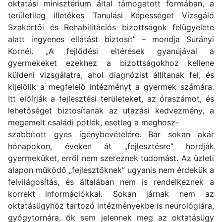
oktatási minisztérium által támogatott formában, a
területileg illetékes Tanulási Képességet Vizsgáló
Szakértői és Rehabilitációs bizottságok felügyelete
alatt ingyenes ellátást biztosít” – mondja Surányi
Kornél. „A fejlődési eltérések gyanújával a
gyermekeket ezekhez a bizottságokhoz kellene
küldeni vizsgálatra, ahol diagnózist állítanak fel, és
kijelölik a megfelelő intézményt a gyermek számára.
Itt előírják a fejlesztési területeket, az óraszámot, és
lehetőséget biztosítanak az utazási kedvezmény, a
megemelt családi pótlék, esetleg a meghosz-
szabbított gyes igénybevételére. Bár sokan akár
hónapokon, éveken át „fejlesztésre” hordják
gyermeküket, erről nem szereznek tudomást. Az üzleti
alapon működő „fejlesztőknek” ugyanis nem érdekük a
felvilágosítás, és általában nem is rendelkeznek a
korrekt információkkal. Sokan járnak nem az
oktatásügyhöz tartozó intézményekbe is neurológiára,
gyógytornára, ők sem jelennek meg az oktatásügy