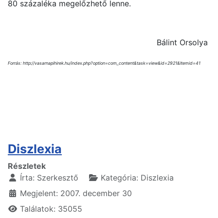
80 százaléka megelőzhető lenne.
Bálint Orsolya
Forrás: http://vasarnapihirek.hu/index.php?option=com_content&task=view&id=2921&Itemid=41
Diszlexia
Részletek
Írta:
Szerkesztő
Kategória:
Diszlexia
Megjelent: 2007. december 30
Találatok: 35055