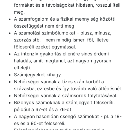
formákat és a távolságokat hibásan, rosszul ítéli
meg.
A számfogalom és a fizikai mennyiség közötti
összefüggést nem érti meg
A számolási szimbólumokat - plusz, mínusz,
szorzás stb. - nem mindig ismeri föl, illetve
fölcseréli ezeket egymással.
Az intenzív gyakorlás ellenére sincs érdemi
haladás, amit megtanul, azt nagyon gyorsan
elfelejti.
Számjegyeket kihagy.
Nehézségei vannak a tízes számkörből a
százasba, ezresbe és így tovább való átlépésnél.
Nehézségei vannak a számsorok folytatásával.
Bizonyos számoknak a számjegyeit felcseréli,
például a 67-et és a 76-ot.
A nagyon hasonlóan csengő számokat - pl. a 19-
es és a 90-et felcseréli.