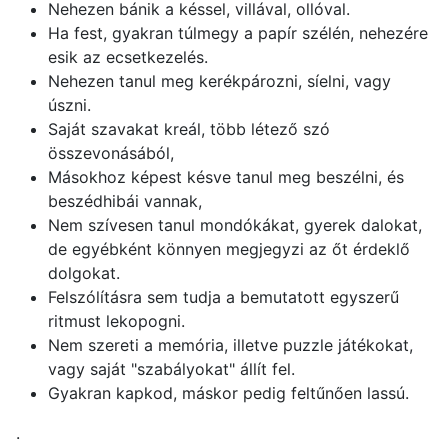
Nehezen bánik a késsel, villával, ollóval.
Ha fest, gyakran túlmegy a papír szélén, nehezére
esik az ecsetkezelés.
Nehezen tanul meg kerékpározni, síelni, vagy
úszni.
Saját szavakat kreál, több létező szó
összevonásából,
Másokhoz képest késve tanul meg beszélni, és
beszédhibái vannak,
Nem szívesen tanul mondókákat, gyerek dalokat,
de egyébként könnyen megjegyzi az őt érdeklő
dolgokat.
Felszólításra sem tudja a bemutatott egyszerű
ritmust lekopogni.
Nem szereti a memória, illetve puzzle játékokat,
vagy saját "szabályokat" állít fel.
Gyakran kapkod, máskor pedig feltűnően lassú.
.