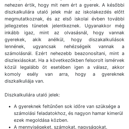
nehezen értik, hogy mit nem ért a gyerek. A későbbi
diszkalkuliára utaló jelek már az iskolakezdés előtt
megmutatkoznak, és az első iskolai évben további
jellegzetes tünetek jelentkeznek. Ugyanakkor még
inkább igaz, mint az olvasásnál, hogy vannak
gyerekek, akik anélkül, hogy diszakalkuliások
lennének, ugyancsak nehézségeik vannak a
számolásnál. Ezért nehezebb beazonosítani, mint a
diszlexiásokat. Ha a következőkben felsorolt ismérvek
közül legalább öt esetében igen a válasz, akkor
komoly esély van arra, hogy a gyereknek
diszkalkuliája van.
Diszkalkuliára utaló jelek:
A gyereknek feltűnően sok időre van szüksége a
számolási feladatokhoz, és nagyon hamar kimerül
ezek megoldása közben.
A mennyiségeket, számokat, nagyságokat,