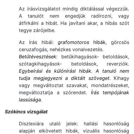
Az írásvizsgálatot mindig diktálással végezzük.
A tanulót nem engedjük radírozni, vagy
átfirkálni a hibát. Ha javítani akar, a hibás szót
tegye zárójelbe.
Az írás hibái:
grafomotoros
hibák
, görcsös
ceruzafogás, nehézkes vonalvezetés.
Betűtévesztések
:
betűkihagyások- betoldások,
szótagkihagyások- betoldások, reverziók.
Egybeírási és különírási hibák
.
A tanuló nem
tudja megjegyezni a diktált szöveget
.
Kihagy
vagy megváltoztat szavakat, mondatrészeket,
megváltoztatja a szórendet.
Írás tempójának
lassúsága
.
Szókincs vizsgálat
Diszlexiára utaló jelek: hallási hasonlóság
alapján elkövetett hibák, vizuális hasonlóság