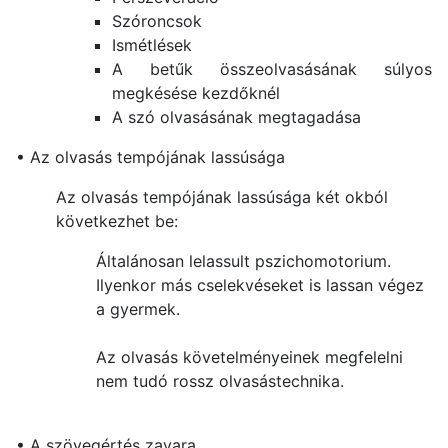
Szóroncsok
Ismétlések
A betűk összeolvasásának súlyos
megkésése kezdőknél
A szó olvasásának megtagadása
• Az olvasás tempójának lassúsága
Az olvasás tempójának lassúsága két okból
következhet be:
Általánosan lelassult pszichomotorium.
Ilyenkor más cselekvéseket is lassan végez
a gyermek.
Az olvasás követelményeinek megfelelni
nem tudó rossz olvasástechnika.
• A szövegértés zavara