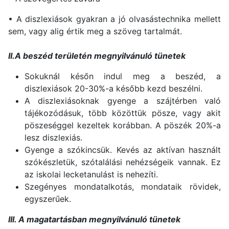
• A diszlexiások gyakran a jó olvasástechnika mellett
sem, vagy alig értik meg a szöveg tartalmát.
II.A beszéd területén megnyilvánuló tünetek
Sokuknál későn indul meg a beszéd, a
diszlexiások 20-30%-a később kezd beszélni.
A diszlexiásoknak gyenge a szájtérben való
tájékozódásuk, több közöttük pösze, vagy akit
pöszeséggel kezeltek korábban. A pöszék 20%-a
lesz diszlexiás.
Gyenge a szókincsük. Kevés az aktívan használt
szókészletük, szótalálási nehézségeik vannak. Ez
az iskolai lecketanulást is nehezíti.
Szegényes mondatalkotás, mondataik rövidek,
egyszerűek.
III. A magatartásban megnyilvánuló tünetek