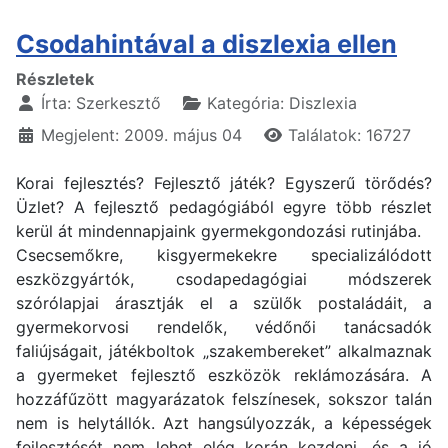
Csodahintával a diszlexia ellen
Részletek
Írta:
Szerkesztő
Kategória:
Diszlexia
Megjelent: 2009. május 04
Találatok: 16727
Korai fejlesztés? Fejlesztő játék? Egyszerű törődés?
Üzlet? A fejlesztő pedagógiából egyre több részlet
kerül át mindennapjaink gyermekgondozási rutinjába.
Csecsemőkre, kisgyermekekre specializálódott
eszközgyártók, csodapedagógiai módszerek
szórólapjai árasztják el a szülők postaládáit, a
gyermekorvosi rendelők, védőnői tanácsadók
faliújságait, játékboltok „szakembereket” alkalmaznak
a gyermeket fejlesztő eszközök reklámozására. A
hozzáfűzött magyarázatok felszínesek, sokszor talán
nem is helytállók. Azt hangsúlyozzák, a képességek
fejlesztését nem lehet elég korán kezdeni, és a jó