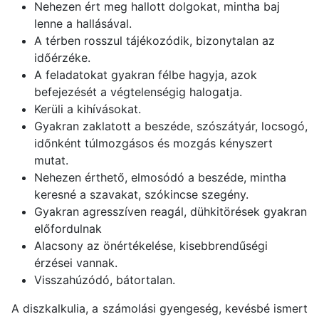
Nehezen ért meg hallott dolgokat, mintha baj
lenne a hallásával.
A térben rosszul tájékozódik, bizonytalan az
időérzéke.
A feladatokat gyakran félbe hagyja, azok
befejezését a végtelenségig halogatja.
Kerüli a kihívásokat.
Gyakran zaklatott a beszéde, szószátyár, locsogó,
időnként túlmozgásos és mozgás kényszert
mutat.
Nehezen érthető, elmosódó a beszéde, mintha
keresné a szavakat, szókincse szegény.
Gyakran agresszíven reagál, dühkitörések gyakran
előfordulnak
Alacsony az önértékelése, kisebbrendűségi
érzései vannak.
Visszahúzódó, bátortalan.
A diszkalkulia, a számolási gyengeség, kevésbé ismert