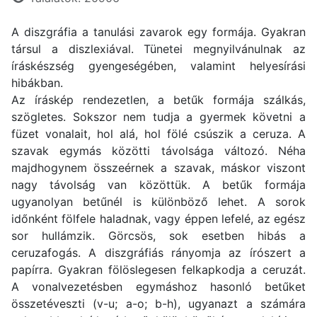
A diszgráfia a tanulási zavarok egy formája. Gyakran
társul a diszlexiával. Tünetei megnyilvánulnak az
íráskészség gyengeségében, valamint helyesírási
hibákban.
Az íráskép rendezetlen, a betűk formája szálkás,
szögletes. Sokszor nem tudja a gyermek követni a
füzet vonalait, hol alá, hol fölé csúszik a ceruza. A
szavak egymás közötti távolsága változó. Néha
majdhogynem összeérnek a szavak, máskor viszont
nagy távolság van közöttük. A betűk formája
ugyanolyan betűnél is különböző lehet. A sorok
időnként fölfele haladnak, vagy éppen lefelé, az egész
sor hullámzik. Görcsös, sok esetben hibás a
ceruzafogás. A diszgráfiás rányomja az írószert a
papírra. Gyakran fölöslegesen felkapkodja a ceruzát.
A vonalvezetésben egymáshoz hasonló betűket
összetéveszti (v-u; a-o; b-h), ugyanazt a számára