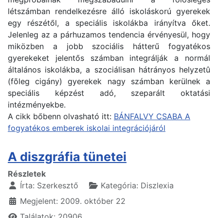
létszámban rendelkezésre álló iskoláskorú gyerekek
egy részétől, a speciális iskolákba irányítva őket.
Jelenleg az a párhuzamos tendencia érvényesül, hogy
miközben a jobb szociális hátterű fogyatékos
gyerekeket jelentős számban integrálják a normál
általános iskolákba, a szociálisan hátrányos helyzetû
(fõleg cigány) gyerekek nagy számban kerülnek a
speciális képzést adó, szeparált oktatási
intézményekbe.
A cikk bőbenn olvasható itt:
BÁNFALVY CSABA A
fogyatékos emberek iskolai integrációjáról
A diszgráfia tünetei
Részletek
Írta:
Szerkesztő
Kategória:
Diszlexia
Megjelent: 2009. október 22
Találatok: 20906