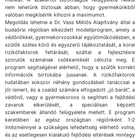
nem lehetünk biztosak abban, hogy gyermekünkből
valóban megkísérlik kihozni a maximumot.
Megoldás lehetne a Dr. Vass Miklós Alapítvány által a
budaörsi régióban elkezdett modellprogram, amely a
védőnőkkel, gyermekorvosokkal együttműködésben, a
szülők széles körű és egyszerű tájékoztatását, a korai
rizikófaktorok feltárását, ezáltal a fejlesztésre
szorulók számának csökkentését célozta meg. E
program segítségével elérhető, hogy a szülők korrekt
információk birtokába jussanak. A rizikófaktorok
tudatában sokszor néhány gondozásbeli tanáccsal a
jól ismert, és a család számára elfogadott „jó barát”, a
védőnő, vagy a gyermekorvos is segítheti a fejlődési
zavarok elkerülését, a speciálisan képzett
szakemberek állandó felügyelete mellett. E program
keretében az egész országban régiónként 1-2
intézménnyel a szükséges lefedettség elérhető volna,
és az esetlegesen kialakuló fejlődési eltérések mintegy