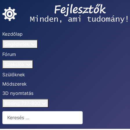
Kezdőlap
Segédletek
Fórum
Szekciók
Szülőknek
Módszerek
3D nyomtatás
Boeing 737-800
Keresés...