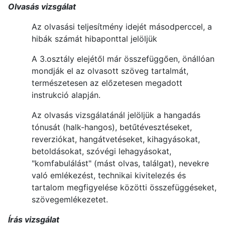
Olvasás vizsgálat
Az olvasási teljesítmény idejét másodperccel, a
hibák számát hibaponttal jelöljük
A 3.osztály elejétől már összefüggően, önállóan
mondják el az olvasott szöveg tartalmát,
természetesen az előzetesen megadott
instrukció alapján.
Az olvasás vizsgálatánál jelöljük a hangadás
tónusát (halk-hangos), betűtévesztéseket,
reverziókat, hangátvetéseket, kihagyásokat,
betoldásokat, szóvégi lehagyásokat,
"komfabulálást" (mást olvas, találgat), nevekre
való emlékezést, technikai kivitelezés és
tartalom megfigyelése közötti összefüggéseket,
szövegemlékezetet.
Írás vizsgálat