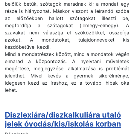
belőlük betűk, szótagok maradnak ki; a mondat egy
része is hiányozhat. Máskor viszont a leírandó szóba
az előzőekben hallott szótagokat illeszti be,
megfordítja a szótagokat (lemegy-elmegy). A
szavakat nem választja el szóközökkel, összeírja
azokat. A mondatokat, tulajdonneveket kis
kezdőbetűvel kezdi.
Mind a mondatrészek között, mind a mondatok végén
elmarad a központozás. A nyelvtani műveletek
megértése, megjegyzése, alkalmazása is problémát
jelenthet. Mivel kevés a gyermek sikerélménye,
idegesen kezd az íráshoz, ez a további hibák oka
lehet.
Diszlexiára/diszkalkuliára utaló
jelek óvodás/kis/iskolás korban