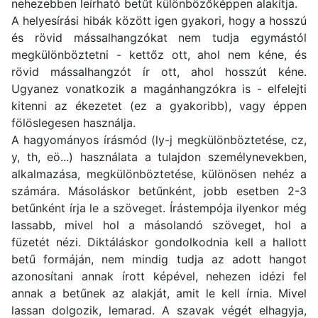
nehezebben leírható betűt különbözőképpen alakítja.
A helyesírási hibák között igen gyakori, hogy a hosszú
és rövid mássalhangzókat nem tudja egymástól
megkülönböztetni - kettőz ott, ahol nem kéne, és
rövid mássalhangzót ír ott, ahol hosszút kéne.
Ugyanez vonatkozik a magánhangzókra is - elfelejti
kitenni az ékezetet (ez a gyakoribb), vagy éppen
fölöslegesen használja.
A hagyományos írásmód (ly-j megkülönböztetése, cz,
y, th, eö...) használata a tulajdon személynevekben,
alkalmazása, megkülönböztetése, különösen nehéz a
számára. Másoláskor betűnként, jobb esetben 2-3
betűnként írja le a szöveget. Írástempója ilyenkor még
lassabb, mivel hol a másolandó szöveget, hol a
füzetét nézi. Diktáláskor gondolkodnia kell a hallott
betű formáján, nem mindig tudja az adott hangot
azonosítani annak írott képével, nehezen idézi fel
annak a betűnek az alakját, amit le kell írnia. Mivel
lassan dolgozik, lemarad. A szavak végét elhagyja,