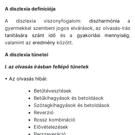
A diszlexia definíciója
A diszlexia viszonyfogalom:
diszharmónia
a
gyermekkel szembeni jogos elvárások, az olvasás-írás
tanítására szánt idő
és a
gyakorlási mennyiség
,
valamint az
eredmény
között.
A diszlexia tünetei
I. az olvasás írásban fellépő tünetek
• Az olvasás hibái
:
Betűtévesztések
Betűkihagyások és betoldások
Szótagkihagyások és betoldások
Reverzió
Rossz kombináció
Elővételezések
Perszeveráció