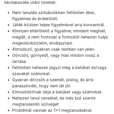
Iskolakezdés utáni tünetek:
Nem tanulási szituációkban feltűnően éber,
figyelmes és érdeklődő.
Játék közben teljes figyelmével arra koncentrál.
Könnyen eltéríthető a figyelme, mindent meghall,
meglát, a nem fontosat a fontostól nehezen tudja
megkülönböztetni, elválasztani.
Álmodozó, gyakran csak testben van jelen.
Görcsös, görnyedt, vagy más módon rossz a
tartása
Feltűnően nehezen jegyzi meg a betűket és/vagy
szavakat számokat.
Gyakran dörzsöli a szemét, pislog, és arra
panaszkodik, hogy nem lát jól.
Elmosódottnak látja a betűket vagy számokat.
Nehezen tanul verseket, és más szó szerint
megtanulandó szöveget
Problémái vannak az 1x1 megtanulásával.