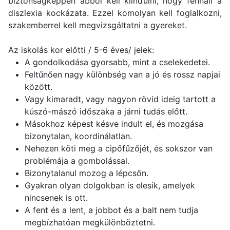
biztonságképpen abból kell kiindulni, hogy fennáll a
diszlexia kockázata. Ezzel komolyan kell foglalkozni,
szakemberrel kell megvizsgáltatni a gyereket.
Az iskolás kor előtti / 5-6 éves/ jelek:
A gondolkodása gyorsabb, mint a cselekedetei.
Feltűnően nagy különbség van a jó és rossz napjai
között.
Vagy kimaradt, vagy nagyon rövid ideig tartott a
kúszó-mászó időszaka a járni tudás előtt.
Másokhoz képest késve indult el, és mozgása
bizonytalan, koordinálatlan.
Nehezen köti meg a cipőfűzőjét, és sokszor van
problémája a gombolással.
Bizonytalanul mozog a lépcsőn.
Gyakran olyan dolgokban is elesik, amelyek
nincsenek is ott.
A fent és a lent, a jobbot és a balt nem tudja
megbízhatóan megkülönböztetni.