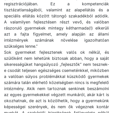
regisztrációjában. Ez a kompetenciák
tisztázatlanságából, valamint az alapellátás és a
speciális ellátás között tátongó szakadékból adódik.
A valamilyen fejlesztésen részt vevő, és valóban
rászoruló gyermekek mintegy kétharmada(!) elkerüli
azt a fajta figyelmet, amely alapján az állami
intézmények számának növelése igazolhatóan
szükséges lenne.”
Sok gyermeket fejlesztenek valós ok nélkül, és
szülőként nem lehetünk biztosak abban, hogy a saját
sikerességüket hangsúlyozó „fejlesztők” nem tesznek-
e csodát teljesen egészséges csemeténkkel, miközben
a valóban súlyos problémákkal küszködő gyermekek
számára talán elérhető közelségben nincs is megfelelő
intézmény. Akik nem tartoznak senkinek beszámolni
az egyes gyermekekkel végzett munkáról, akár kárt is
okozhatnak, de azt is közölhetik, hogy a gyermekünk
képességei szerények, és nem ők végeznek kontár
munkát. A szakértői bizottságok felügyelete nélkül