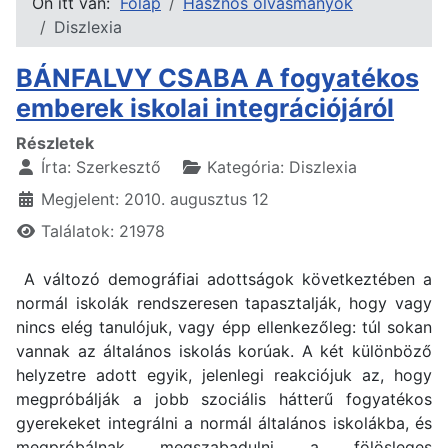
Ön itt van:
Főlap
Hasznos olvasmányok
Diszlexia
BÁNFALVY CSABA A fogyatékos
emberek iskolai integrációjáról
Részletek
Írta:
Szerkesztő
Kategória:
Diszlexia
Megjelent: 2010. augusztus 12
Találatok: 21978
A változó demográfiai adottságok következtében a
normál iskolák rendszeresen tapasztalják, hogy vagy
nincs elég tanulójuk, vagy épp ellenkezőleg: túl sokan
vannak az általános iskolás korúak. A két különböző
helyzetre adott egyik, jelenlegi reakciójuk az, hogy
megpróbálják a jobb szociális hátterű fogyatékos
gyerekeket integrálni a normál általános iskolákba, és
megpróbálnak megszabadulni a fölösleges