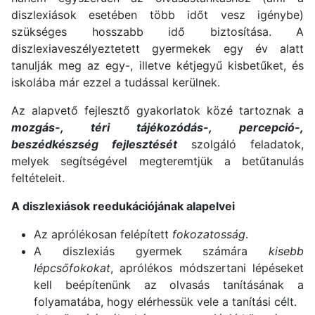
diszlexiások esetében több időt vesz igénybe)
szükséges hosszabb idő biztosítása. A
diszlexiaveszélyeztetett gyermekek egy év alatt
tanulják meg az egy-, illetve kétjegyű kisbetűket, és
iskolába már ezzel a tudással kerülnek.
Az alapvető fejlesztő gyakorlatok közé tartoznak a
mozgás-, téri tájékozódás-, percepció-,
beszédkészség fejlesztését
szolgáló feladatok,
melyek segítségével megteremtjük a betűtanulás
feltételeit.
A diszlexiások reedukációjának alapelvei
Az aprólékosan felépített
fokozatosság
.
A diszlexiás gyermek számára
kisebb
lépcsőfokokat
, aprólékos módszertani lépéseket
kell beépítenünk az olvasás tanításának a
folyamatába, hogy elérhessük vele a tanítási célt.