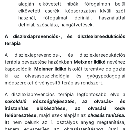
alapján elkövetett hibák, főfogalmon belül
elkövetett cserék, képsorozaton kívüli szót
használ, főfogalmat definiál, használattal
definiál, szósaláta, hangátvetések.
A diszlexiaprevenciós-, és diszlexiareedukációs
terápia
A diszlexiaprevenciós-, és diszlexiareedukációs
terápia bevezetése hazánkban
Meixner Ildikó
nevéhez
kapcsolódik.
Meixner Ildikó
iskolát teremtve dolgozta
ki az olvasáspszichológiai és gyógypedagógiai
módszereket érvényesítő terápiás rendszert.
A diszlexiaprevenciós terápia legfontosabb elve a
sokoldalú készségfejlesztés
, az olvasás- és
írástanítás előkészítése, az olvasási kedv
felébresztése
, majd ezek alapján az
olvasás tanítása
.
Itt nem célunk az 1. osztályos anyag megtanítása,
hanem egyszerűen az olvasástanításhoz (ami a