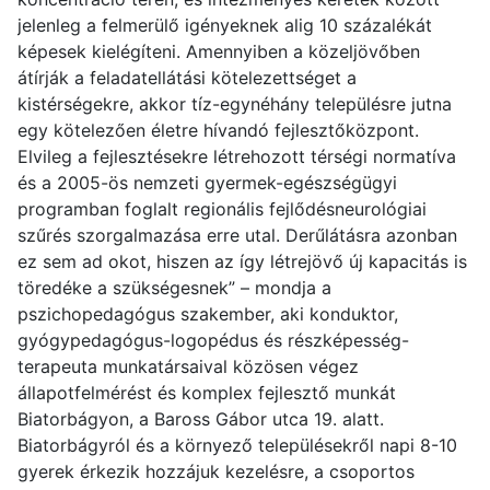
jelenleg a felmerülő igényeknek alig 10 százalékát
képesek kielégíteni. Amennyiben a közeljövőben
átírják a feladatellátási kötelezettséget a
kistérségekre, akkor tíz-egynéhány településre jutna
egy kötelezően életre hívandó fejlesztőközpont.
Elvileg a fejlesztésekre létrehozott térségi normatíva
és a 2005-ös nemzeti gyermek-egészségügyi
programban foglalt regionális fejlődésneurológiai
szűrés szorgalmazása erre utal. Derűlátásra azonban
ez sem ad okot, hiszen az így létrejövő új kapacitás is
töredéke a szükségesnek” – mondja a
pszichopedagógus szakember, aki konduktor,
gyógypedagógus-logopédus és részképesség-
terapeuta munkatársaival közösen végez
állapotfelmérést és komplex fejlesztő munkát
Biatorbágyon, a Baross Gábor utca 19. alatt.
Biatorbágyról és a környező településekről napi 8-10
gyerek érkezik hozzájuk kezelésre, a csoportos