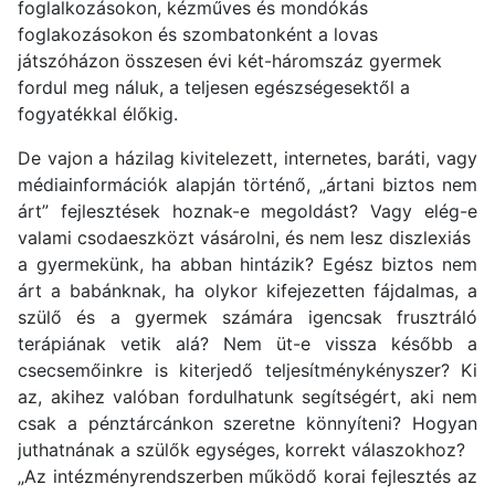
foglalkozásokon, kézműves és mondókás
foglakozásokon és szombatonként a lovas
játszóházon összesen évi két-háromszáz gyermek
fordul meg náluk, a teljesen egészségesektől a
fogyatékkal élőkig.
De vajon a házilag kivitelezett, internetes, baráti, vagy
médiainformációk alapján történő, „ártani biztos nem
árt” fejlesztések hoznak-e megoldást? Vagy elég-e
valami csodaeszközt vásárolni, és nem lesz diszlexiás
a gyermekünk, ha abban hintázik? Egész biztos nem
árt a babánknak, ha olykor kifejezetten fájdalmas, a
szülő és a gyermek számára igencsak frusztráló
terápiának vetik alá? Nem üt-e vissza később a
csecsemőinkre is kiterjedő teljesítménykényszer? Ki
az, akihez valóban fordulhatunk segítségért, aki nem
csak a pénztárcánkon szeretne könnyíteni? Hogyan
juthatnának a szülők egységes, korrekt válaszokhoz?
„Az intézményrendszerben működő korai fejlesztés az