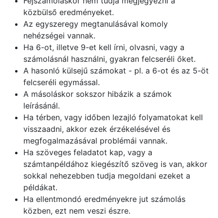
Fejszámoláskor nem tudja megjegyezni a
közbülső eredményeket.
Az egyszeregy megtanulásával komoly
nehézségei vannak.
Ha 6-ot, illetve 9-et kell írni, olvasni, vagy a
számolásnál használni, gyakran felcseréli őket.
A hasonló külsejű számokat - pl. a 6-ot és az 5-öt
felcseréli egymással.
A másoláskor sokszor hibázik a számok
leírásánál.
Ha térben, vagy időben lezajló folyamatokat kell
visszaadni, akkor ezek érzékelésével és
megfogalmazásával problémái vannak.
Ha szöveges feladatot kap, vagy a
számtanpéldához kiegészítő szöveg is van, akkor
sokkal nehezebben tudja megoldani ezeket a
példákat.
Ha ellentmondó eredményekre jut számolás
közben, ezt nem veszi észre.