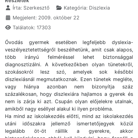
Részletek
Írta:
Szerkesztő
Kategória:
Diszlexia
Megjelent: 2009. október 22
Találatok: 17303
Óvodás gyermek esetében legfeljebb dyslexia-
veszélyeztetettségről beszélhetünk, amit csak alapos,
több irányú felméréssel lehet biztonsággal
diagnosztizálni. A következőkben olyan tünetekről,
szokásokról lesz szó, amelyek sok későbbi
diszlexiásnál megmutatkoznak. Ezen tünetek megléte,
vagy hiánya azonban nem bizonyítja száz
százalékosan, hogy diszlexiára hajlamos a gyerek és
nem is zárja ki azt. Csupán olyan előjelekre utalnak,
amikből nagy eséllyel alakul ki ilyen probléma.
Ha mind az iskolakezdés előtti, mind az iskolakezdés
utáni időszakra jellemző ismertetőjegyek közül
legalább öt-öt ráillik a gyerekre, akkor