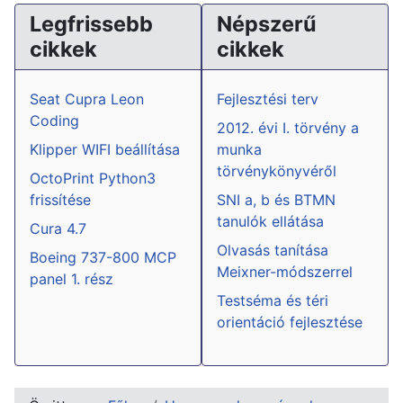
Legfrissebb
Népszerű
cikkek
cikkek
Seat Cupra Leon
Fejlesztési terv
Coding
2012. évi I. törvény a
Klipper WIFI beállítása
munka
törvénykönyvéről
OctoPrint Python3
frissítése
SNI a, b és BTMN
tanulók ellátása
Cura 4.7
Olvasás tanítása
Boeing 737-800 MCP
Meixner-módszerrel
panel 1. rész
Testséma és téri
orientáció fejlesztése