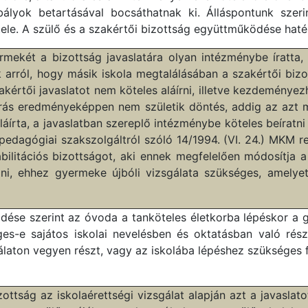
bályok betartásával bocsáthatnak ki. Álláspontunk szer
le. A szülő és a szakértői bizottság együttműködése hatéko
rmekét a bizottság javaslatára olyan intézménybe íratta,
 arról, hogy másik iskola megtalálásában a szakértői bizo
akértői javaslatot nem köteles aláírni, illetve kezdeményez
ljárás eredményeképpen nem születik döntés, addig az azt
áírta, a javaslatban szereplő intézménybe köteles beíratni
 pedagógiai szakszolgáltról szóló 14/1994. (VI. 24.) MKM r
habilitációs bizottságot, aki ennek megfelelően módosítja 
tani, ehhez gyermeke újbóli vizsgálata szükséges, amel
kezdése szerint az óvoda a tanköteles életkorba lépéskor a 
s-e sajátos iskolai nevelésben és oktatásban való részv
sgálaton vegyen részt, vagy az iskolába lépéshez szükséges 
ttság az iskolaérettségi vizsgálat alapján azt a javaslatot