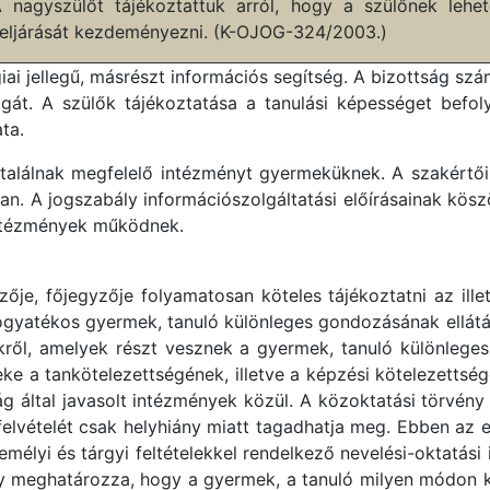
nagyszülőt tájékoztattuk arról, hogy a szülőnek lehe
 eljárását kezdeményezni. (K-OJOG-324/2003.)
ai jellegű, másrészt információs segítség. A bizottság szá
gát. A szülők tájékoztatása a tanulási képességet befolyá
ta.
alálnak megfelelő intézményt gyermeküknek. A szakértői
ban. A jogszabály információszolgáltatási előírásainak kös
 intézmények működnek.
je, főjegyzője folyamatosan köteles tájékoztatni az illeté
gyatékos gyermek, tanuló különleges gondozásának ellátás
kről, amelyek részt vesznek a gyermek, tanuló különleges
e a tankötelezettségének, illetve a képzési kötelezettségé
tság által javasolt intézmények közül. A közoktatási törvény
uló felvételét csak helyhiány miatt tagadhatja meg. Ebben a
mélyi és tárgyi feltételekkel rendelkező nevelési-oktatási
ny meghatározza, hogy a gyermek, a tanuló milyen módon k