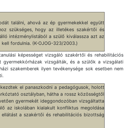
dát találni, ahová az ép gyermekekkel együtt
hoz szükséges, hogy az illetékes szakértői és
álló intézménylistából a szülő kiválassza azt az
 kell fordulnia. (K-OJOG-323/2003.)
nulási képességet vizsgáló szakértői és rehabilitációs
t gyermekkórházak vizsgálták, és a szülők a vizsgálati
kórházi szakemberek ilyen tevékenysége sok esetben nem
i.
 kezdtek el panaszkodni a pedagógusok, holott
lzárkóztató osztályban, hátha a rossz közösségtől
t követően gyermekét ideggondozóban vizsgáltatta
lő az iskolában kialakult konfliktus megoldása
llátást a szakértői és rehabilitációs bizottság