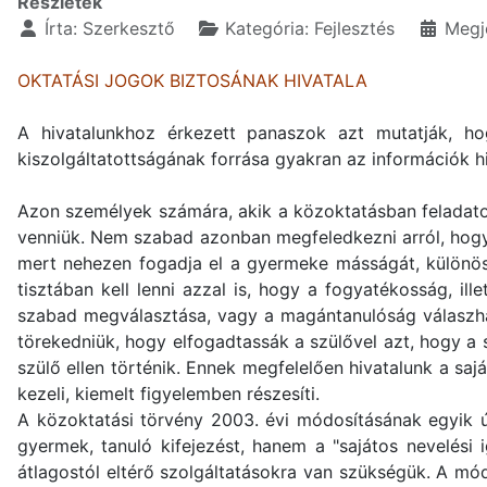
Részletek
Írta:
Szerkesztő
Kategória:
Fejlesztés
Megje
OKTATÁSI JOGOK BIZTOSÁNAK HIVATALA
A hivatalunkhoz érkezett panaszok azt mutatják, hog
kiszolgáltatottságának forrása gyakran az információk h
Azon személyek számára, akik a közoktatásban feladatot
venniük. Nem szabad azonban megfeledkezni arról, hog
mert nehezen fogadja el a gyermeke másságát, különös
tisztában kell lenni azzal is, hogy a fogyatékosság, i
szabad megválasztása, vagy a magántanulóság válaszhat
törekedniük, hogy elfogadtassák a szülővel azt, hogy a 
szülő ellen történik. Ennek megfelelően hivatalunk a sa
kezeli, kiemelt figyelemben részesíti.
A közoktatási törvény 2003. évi módosításának egyik 
gyermek, tanuló kifejezést, hanem a "sajátos nevelési
átlagostól eltérő szolgáltatásokra van szükségük. A mó