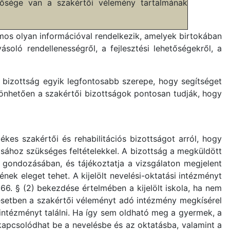
tősége van a szakértői vélemény tartalmának
mos olyan információval rendelkezik, amelyek birtokában
soló rendellenességről, a fejlesztési lehetőségekről, a
 bizottság egyik legfontosabb szerepe, hogy segítséget
zönhetően a szakértői bizottságok pontosan tudják, hogy
kes szakértői és rehabilitációs bizottságot arról, hogy
ához szükséges feltételekkel. A bizottság a megküldött
 gondozásában, és tájékoztatja a vizsgálaton megjelent
nek eleget tehet. A kijelölt nevelési-oktatási intézményt
 66. § (2) bekezdése értelmében a kijelölt iskola, ha nem
z esetben a szakértői véleményt adó intézmény megkísérel
 intézményt találni. Ha így sem oldható meg a gyermek, a
apcsolódhat be a nevelésbe és az oktatásba, valamint a