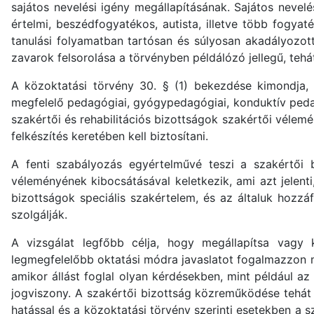
sajátos nevelési igény megállapításának. Sajátos nevelé
értelmi, beszédfogyatékos, autista, illetve több fogya
tanulási folyamatban tartósan és súlyosan akadályozott (
zavarok felsorolása a törvényben példálózó jellegű, tehát
A közoktatási törvény 30. § (1) bekezdése kimondja,
megfelelő pedagógiai, gyógypedagógiai, konduktív pedag
szakértői és rehabilitációs bizottságok szakértői vélemén
felkészítés keretében kell biztosítani.
A fenti szabályozás egyértelművé teszi a szakértői b
véleményének kibocsátásával keletkezik, ami azt jelent
bizottságok speciális szakértelem, és az általuk hozzá
szolgálják.
A vizsgálat legfőbb célja, hogy megállapítsa vagy 
legmegfelelőbb oktatási módra javaslatot fogalmazzon m
amikor állást foglal olyan kérdésekben, mint például a
jogviszony. A szakértői bizottság közreműködése tehát 
hatással és a közoktatási törvény szerinti esetekben a 