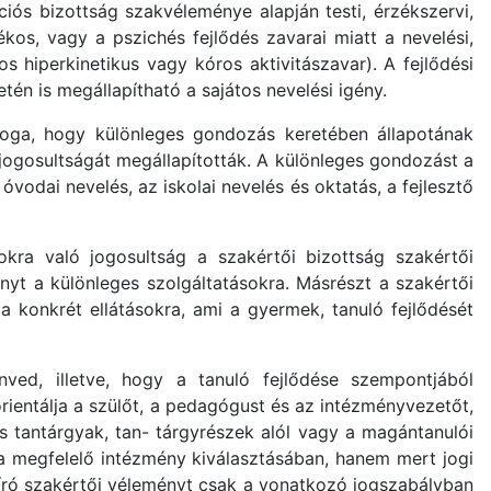
ciós bizottság szakvéleménye alapján testi, érzékszervi,
kos, vagy a pszichés fejlődés zavarai miatt a nevelési,
os hiperkinetikus vagy kóros aktivitászavar). A fejlődési
tén is megállapítható a sajátos nevelési igény.
joga, hogy különleges gondozás keretében állapotának
jogosultságát megállapították. A különleges gondozást a
óvodai nevelés, az iskolai nevelés és oktatás, a fejlesztő
okra való jogosultság a szakértői bizottság szakértői
nyt a különleges szolgáltatásokra. Másrészt a szakértői
a konkrét ellátásokra, ami a gyermek, tanuló fejlődését
ved, illetve, hogy a tanuló fejlődése szempontjából
ientálja a szülőt, a pedagógust és az intézményvezetőt,
 tantárgyak, tan- tárgyrészek alól vagy a magántanulói
a megfelelő intézmény kiválasztásában, hanem mert jogi
 bíró szakértői véleményt csak a vonatkozó jogszabályban