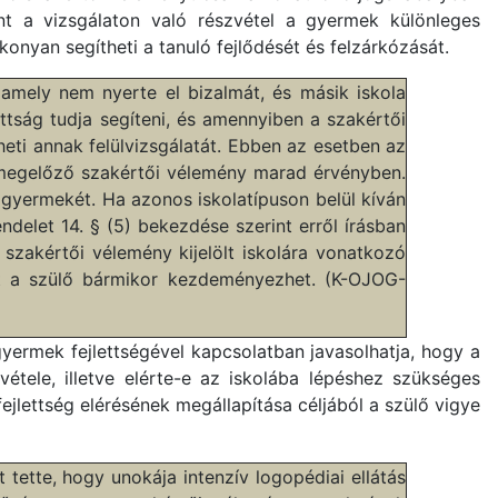
int a vizsgálaton való részvétel a gyermek különleges
nyan segítheti a tanuló fejlődését és felzárkózását.
 amely nem nyerte el bizalmát, és másik iskola
ttság tudja segíteni, és amennyiben a szakértői
heti annak felülvizsgálatát. Ebben az esetben az
 megelőző szakértői vélemény marad érvényben.
 gyermekét. Ha azonos iskolatípuson belül kíván
endelet 14. § (5) bekezdése szerint erről írásban
a szakértői vélemény kijelölt iskolára vonatkozó
yet a szülő bármikor kezdeményezhet. (K-OJOG-
gyermek fejlettségével kapcsolatban javasolhatja, hogy a
étele, illetve elérte-e az iskolába lépéshez szükséges
fejlettség elérésének megállapítása céljából a szülő vigye
 tette, hogy unokája intenzív logopédiai ellátás