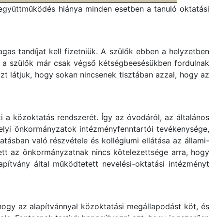
 együttműködés hiánya minden esetben a tanuló oktatási
gas tandíjat kell fizetniük. A szülők ebben a helyzetben
nos a szülők már csak végső kétségbeesésükben fordulnak
zt látjuk, hogy sokan nincsenek tisztában azzal, hogy az
a közoktatás rendszerét. Így az óvodáról, az általános
a helyi önkormányzatok intézményfenntartói tevékenysége,
atásban való részvétele és kollégiumi ellátása az állami-
ett az önkormányzatnak nincs kötelezettsége arra, hogy
apítvány által működtetett nevelési-oktatási intézményt
 hogy az alapítvánnyal közoktatási megállapodást köt, és