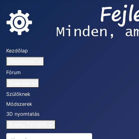
Kezdőlap
Segédletek
Fórum
Szekciók
Szülőknek
Módszerek
3D nyomtatás
Boeing 737-800
Keresés...