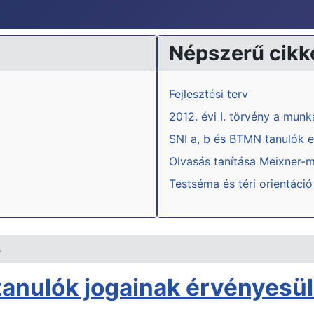
Népszerű cikk
Fejlesztési terv
2012. évi I. törvény a mun
SNI a, b és BTMN tanulók e
Olvasás tanítása Meixner-
Testséma és téri orientáció
s
 tanulók jogainak érvényesü