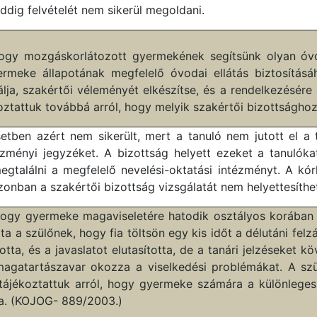
dig felvételét nem sikerül megoldani.
 hogy mozgáskorlátozott gyermekének segítsünk olyan óvo
yermeke állapotának megfelelő óvodai ellátás biztosításá
ja, szakértői véleményét elkészítse, és a rendelkezésére 
oztattuk továbbá arról, hogy melyik szakértői bizottsághoz
ben azért nem sikerült, mert a tanuló nem jutott el a ta
zményi jegyzéket. A bizottság helyett ezeket a tanulóka
egtalálni a megfelelő nevelési-oktatási intézményt. A 
onban a szakértői bizottság vizsgálatát nem helyettesíthet
 hogy gyermeke magaviseletére hatodik osztályos korában
ta a szülőnek, hogy fia töltsön egy kis időt a délutáni fe
otta, és a javaslatot elutasította, de a tanári jelzéseke
 magatartászavar okozza a viselkedési problémákat. A szü
 tájékoztattuk arról, hogy gyermeke számára a különleges e
ja. (KOJOG- 889/2003.)