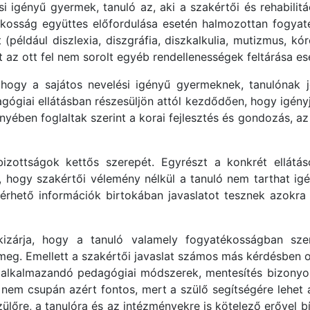
si igényű gyermek, tanuló az, aki a szakértői és rehabilitá
tékosság együttes előfordulása esetén halmozottan fogyaté
például diszlexia, diszgráfia, diszkalkulia, mutizmus, kór
 az ott fel nem sorolt egyéb rendellenességek feltárása ese
 hogy a sajátos nevelési igényű gyermeknek, tanulónak 
ógiai ellátásban részesüljön attól kezdődően, hogy igény
yében foglaltak szerint a korai fejlesztés és gondozás, az 
izottságok kettős szerepét. Egyrészt a konkrét ellátás
i, hogy szakértői vélemény nélkül a tanuló nem tarthat igé
férhető információk birtokában javaslatot tesznek azokra 
kizárja, hogy a tanuló valamely fogyatékosságban szen
eg. Emellett a szakértői javaslat számos más kérdésben or
z alkalmazandó pedagógiai módszerek, mentesítés bizonyos
nem csupán azért fontos, mert a szülő segítségére lehet 
szülőre, a tanulóra és az intézményekre is kötelező erővel