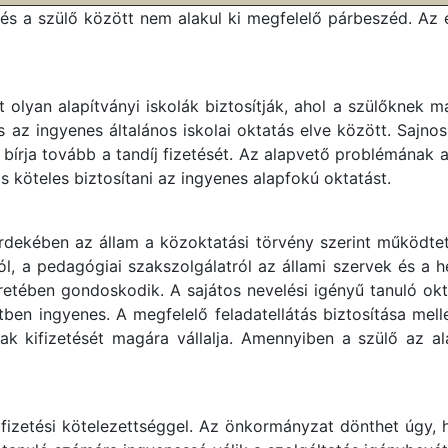
 és a szülő között nem alakul ki megfelelő párbeszéd. Az
 olyan alapítványi iskolák biztosítják, ahol a szülőknek ma
 és az ingyenes általános iskolai oktatás elve között. Saj
 bírja tovább a tandíj fizetését. Az alapvető problémának a
 köteles biztosítani az ingyenes alapfokú oktatást.
ekében az állam a közoktatási törvény szerint működteti 
umról, a pedagógiai szakszolgálatról az állami szervek és 
keretében gondoskodik. A sajátos nevelési igényű tanuló okt
en ingyenes. A megfelelő feladatellátás biztosítása mell
nnak kifizetését magára vállalja. Amennyiben a szülő az al
íjfizetési kötelezettséggel. Az önkormányzat dönthet úgy,