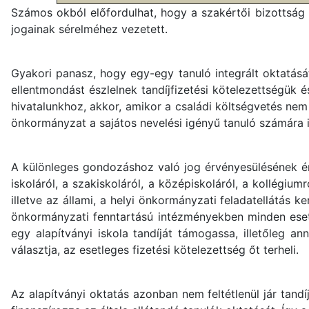
Számos okból előfordulhat, hogy a szakértői bizottság
jogainak sérelméhez vezetett.
Gyakori panasz, hogy egy-egy tanuló integrált oktatását
ellentmondást észlelnek tandíjfizetési kötelezettségük
hivatalunkhoz, akkor, amikor a családi költségvetés nem
önkormányzat a sajátos nevelési igényű tanuló számára is
A különleges gondozáshoz való jog érvényesülésének érd
iskoláról, a szakiskoláról, a középiskoláról, a kollégi
illetve az állami, a helyi önkormányzati feladatellátás 
önkormányzati fenntartású intézményekben minden esetb
egy alapítványi iskola tandíját támogassa, illetőleg a
választja, az esetleges fizetési kötelezettség őt terheli.
Az alapítványi oktatás azonban nem feltétlenül jár tand