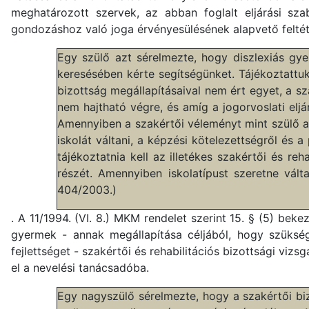
meghatározott szervek, az abban foglalt eljárási sza
gondozáshoz való joga érvényesülésének alapvető feltéte
Egy szülő azt sérelmezte, hogy diszlexiás gye
keresésében kérte segítségünket. Tájékoztattuk
bizottság megállapításaival nem ért egyet, a sz
nem hajtható végre, és amíg a jogorvoslati e
Amennyiben a szakértői véleményt mint szülő al
iskolát váltani, a képzési kötelezettségről és a
tájékoztatnia kell az illetékes szakértői és re
részét. Amennyiben iskolatípust szeretne vál
404/2003.)
. A 11/1994. (VI. 8.) MKM rendelet szerint 15. § (5) be
gyermek - annak megállapítása céljából, hogy szüksége
fejlettséget - szakértői és rehabilitációs bizottsági viz
el a nevelési tanácsadóba.
Egy nagyszülő sérelmezte, hogy a szakértői bizo