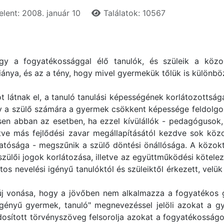
lent: 2008. január 10
Találatok: 10567
y a fogyatékossággal élő tanulók, és szüleik a közokt
iánya, és az a tény, hogy mivel gyermekük tőlük is különbö
 látnak el, a tanuló tanulási képességének korlátozottság
y a szülő számára a gyermek csökkent képessége feldolgo
en abban az esetben, ha ezzel kívülállók - pedagógusok
lletve más fejlődési zavar megállapításától kezdve sok köz
ósága - megszűnik a szülő döntési önállósága. A közokta
szülői jogok korlátozása, illetve az együttműködési kötel
játos nevelési igényű tanulóktól és szüleiktől érkezett, ve
új vonása, hogy a jövőben nem alkalmazza a fogyatékos 
 igényű gyermek, tanuló" megnevezéssel jelöli azokat a g
dosított törvényszöveg felsorolja azokat a fogyatékosságok