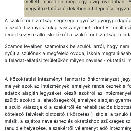
mellett maradjon még egy évig óvodában. A 
megváltoztatása érdekében a települési jegyző
A szakértői bizottság segítsége egyrészt gyógypedagógi
a szülő bizonyos fokig visszanyerheti döntési önállósá
rendelkezésre álló iskolákról a szakértői bizottság felada
Számos levélben számolnak be szülők arról, hogy nem t
nyújt a szülőnek a megfelelő óvoda, iskola megtalálásá
a feladat-ellátási területükön milyen nevelési- oktatási
A közoktatási intézményt fenntartó önkormányzat jegyző
melyek azok az intézmények, amelyek rendelkeznek a fo
adatok alapján jegyzéket készít azokról az intézménye
szülőt azokról a lehetőségekről, amelyek alapján gyermek
a szülő választja ki a szakértői és rehabilitációs bizot
kötelező felvételt biztosító ("körzetes") iskola, a tan
másik, a sajátos neveléshez és oktatáshoz szükséges sze
tanuló elhelyezése, a szakértői véleményt adó intézmé