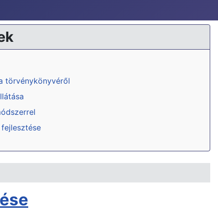
ek
ka törvénykönyvéről
llátása
módszerrel
 fejlesztése
lése