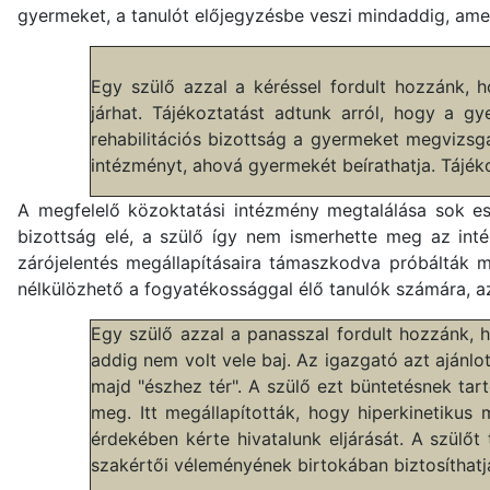
gyermeket, a tanulót előjegyzésbe veszi mindaddig, amed
Egy szülő azzal a kéréssel fordult hozzánk,
járhat. Tájékoztatást adtunk arról, hogy a g
rehabilitációs bizottság a gyermeket megvizsgál
intézményt, ahová gyermekét beírathatja. Tájék
A megfelelő közoktatási intézmény megtalálása sok eset
bizottság elé, a szülő így nem ismerhette meg az inté
zárójelentés megállapításaira támaszkodva próbálták m
nélkülözhető a fogyatékossággal élő tanulók számára, az
Egy szülő azzal a panasszal fordult hozzánk,
addig nem volt vele baj. Az igazgató azt ajánlot
majd "észhez tér". A szülő ezt büntetésnek tart
meg. Itt megállapították, hogy hiperkinetikus
érdekében kérte hivatalunk eljárását. A szülőt
szakértői véleményének birtokában biztosíthat