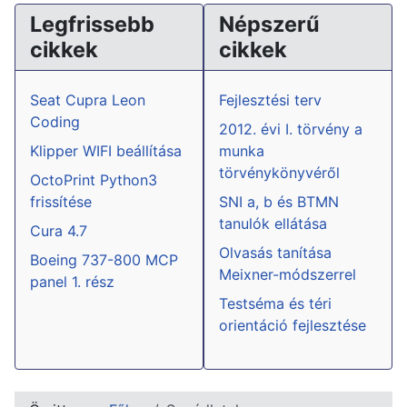
Legfrissebb
Népszerű
cikkek
cikkek
Seat Cupra Leon
Fejlesztési terv
Coding
2012. évi I. törvény a
Klipper WIFI beállítása
munka
törvénykönyvéről
OctoPrint Python3
frissítése
SNI a, b és BTMN
tanulók ellátása
Cura 4.7
Olvasás tanítása
Boeing 737-800 MCP
Meixner-módszerrel
panel 1. rész
Testséma és téri
orientáció fejlesztése