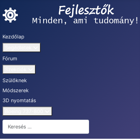
Kezdőlap
Segédletek
Fórum
Szekciók
Szülőknek
Módszerek
3D nyomtatás
Boeing 737-800
Keresés...