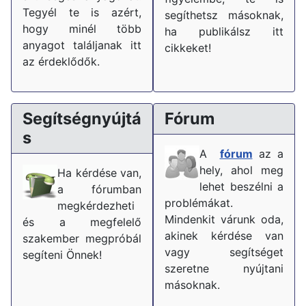
Tegyél te is azért,
segíthetsz másoknak,
hogy minél több
ha publikálsz itt
anyagot találjanak itt
cikkeket!
az érdeklődők.
Segítségnyújtá
Fórum
s
A
fórum
az a
hely, ahol meg
Ha kérdése van,
lehet beszélni a
a fórumban
problémákat.
megkérdezheti
Mindenkit várunk oda,
és a megfelelő
akinek kérdése van
szakember megpróbál
vagy segítséget
segíteni Önnek!
szeretne nyújtani
másoknak.