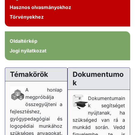
Hasznos olvasmányokhoz
Törvényekhez
Oldaltérkép
Jogi nyilatkozat
Témakörök
Dokumentumo
k
A honlap
megpróbálja
Dokumentumain
összegyűjteni a
k segítséget
fejlesztéshez,
nyújtanak, ha
gyógypedagógiai és
szükséged van rá a
logopédiai munkához
munkád során. Vedd
szükséges anyagokat.
figyelembe, te is