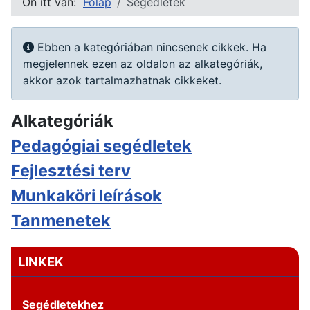
Ön itt van:
Főlap
Segédletek
Információ
Ebben a kategóriában nincsenek cikkek. Ha
megjelennek ezen az oldalon az alkategóriák,
akkor azok tartalmazhatnak cikkeket.
Alkategóriák
Pedagógiai segédletek
Fejlesztési terv
Munkaköri leírások
Tanmenetek
LINKEK
Segédletekhez