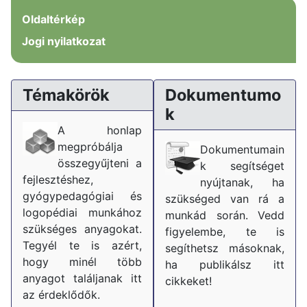
Oldaltérkép
Jogi nyilatkozat
Témakörök
Dokumentumo
k
A honlap
megpróbálja
Dokumentumain
összegyűjteni a
k segítséget
fejlesztéshez,
nyújtanak, ha
gyógypedagógiai és
szükséged van rá a
logopédiai munkához
munkád során. Vedd
szükséges anyagokat.
figyelembe, te is
Tegyél te is azért,
segíthetsz másoknak,
hogy minél több
ha publikálsz itt
anyagot találjanak itt
cikkeket!
az érdeklődők.