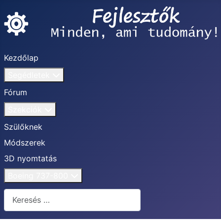
Kezdőlap
Segédletek
Fórum
Szekciók
Szülőknek
Módszerek
3D nyomtatás
Boeing 737-800
Keresés...