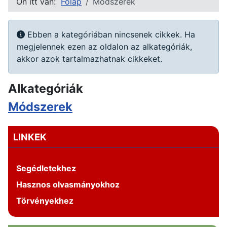
Ön itt van:
Főlap
Módszerek
Információ
Ebben a kategóriában nincsenek cikkek. Ha
megjelennek ezen az oldalon az alkategóriák,
akkor azok tartalmazhatnak cikkeket.
Alkategóriák
Módszerek
LINKEK
Segédletekhez
Hasznos olvasmányokhoz
Törvényekhez