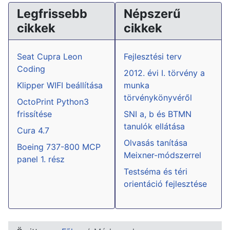
Legfrissebb
Népszerű
cikkek
cikkek
Seat Cupra Leon
Fejlesztési terv
Coding
2012. évi I. törvény a
Klipper WIFI beállítása
munka
törvénykönyvéről
OctoPrint Python3
frissítése
SNI a, b és BTMN
tanulók ellátása
Cura 4.7
Olvasás tanítása
Boeing 737-800 MCP
Meixner-módszerrel
panel 1. rész
Testséma és téri
orientáció fejlesztése