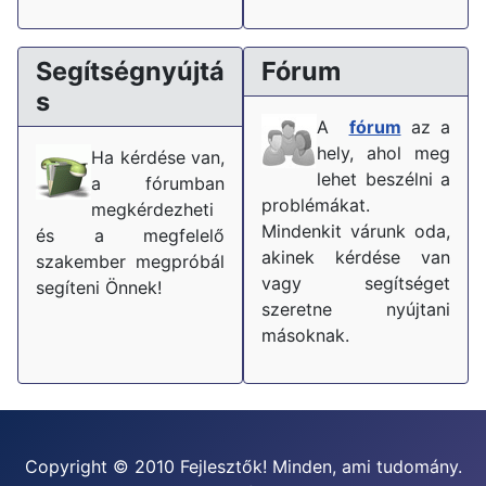
Segítségnyújtá
Fórum
s
A
fórum
az a
hely, ahol meg
Ha kérdése van,
lehet beszélni a
a fórumban
problémákat.
megkérdezheti
Mindenkit várunk oda,
és a megfelelő
akinek kérdése van
szakember megpróbál
vagy segítséget
segíteni Önnek!
szeretne nyújtani
másoknak.
Copyright © 2010 Fejlesztők! Minden, ami tudomány.