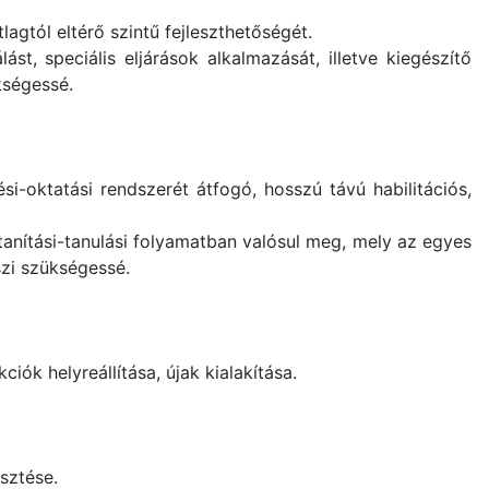
lagtól eltérő szintű fejleszthetőségét.
ást, speciális eljárások alkalmazását, illetve kiegészítő
ükségessé.
i-oktatási rendszerét átfogó, hosszú távú habilitációs,
tanítási-tanulási folyamatban valósul meg, mely az egyes
szi szükségessé.
iók helyreállítása, újak kialakítása.
sztése.