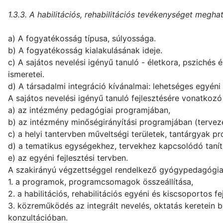
1.3.3. A habilitációs, rehabilitációs tevékenységet megh
a) A fogyatékosság típusa, súlyossága.
b) A fogyatékosság kialakulásának ideje.
c) A sajátos nevelési igényű tanuló - életkora, pszichés é
ismeretei.
d) A társadalmi integráció kívánalmai: lehetséges egyéni 
A sajátos nevelési igényű tanuló fejlesztésére vonatkozó
a) az intézmény pedagógiai programjában,
b) az intézmény minőségirányítási programjában (tervezés
c) a helyi tantervben műveltségi területek, tantárgyak 
d) a tematikus egységekhez, tervekhez kapcsolódó tanít
e) az egyéni fejlesztési tervben.
A szakirányú végzettséggel rendelkező gyógypedagógiai
1. a programok, programcsomagok összeállítása,
2. a habilitációs, rehabilitációs egyéni és kiscsoportos fe
3. közreműködés az integrált nevelés, oktatás keretein be
konzultációban.