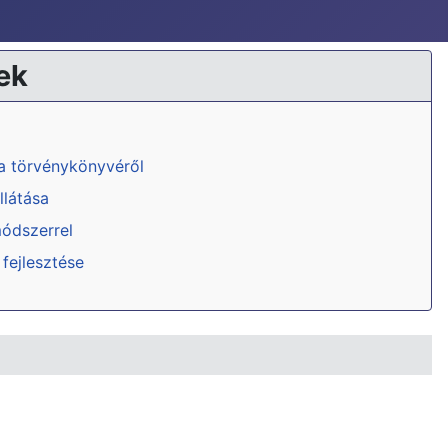
ek
ka törvénykönyvéről
llátása
módszerrel
 fejlesztése