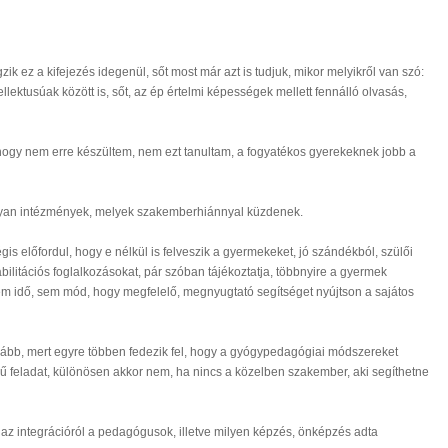
ez a kifejezés idegenül, sőt most már azt is tudjuk, mikor melyikről van szó:
lektusúak között is, sőt, az ép értelmi képességek mellett fennálló olvasás,
k hogy nem erre készültem, nem ezt tanultam, a fogyatékos gyerekeknek jobb a
 olyan intézmények, melyek szakemberhiánnyal küzdenek.
 előfordul, hogy e nélkül is felveszik a gyermekeket, jó szándékból, szülői
ilitációs foglalkozásokat, pár szóban tájékoztatja, többnyire a gyermek
sem idő, sem mód, hogy megfelelő, megnyugtató segítséget nyújtson a sajátos
inkább, mert egyre többen fedezik fel, hogy a gyógypedagógiai módszereket
 feladat, különösen akkor nem, ha nincs a közelben szakember, aki segíthetne
az integrációról a pedagógusok, illetve milyen képzés, önképzés adta