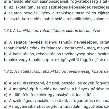
a) a tanuló életkori sajátosságainak fogyatékosság álta
b) az iskolai tanuláshoz szükséges képességek részleges v
A sajátos nevelési igény a szokásos tartalmi és eljárásb
fejlesztő, korrekciós, habilitációs, rehabilitációs, valam
1.3.1. A habilitációs, rehabilitációs ellátás közös elvei
a) A sajátos nevelési igényű tanulók nevelésében, okta
rehabilitációs célok és feladatok határozzák meg, mel
b) A habilitációs, rehabilitációs tevékenység olyan sza
tanulók vagy tanulócsoportok igényeitől függő eljárások
1.3.2. A habilitációs, rehabilitációs tevékenység közös cél
a) A testi, érzékszervi, értelmi, beszéd- és egyéb fogyat
b) A meglévő ép funkciók bevonása a hiányok pótlása 
c) A különféle funkciók egyensúlyának kialakítása.
d) A szükséges speciális eszközök elfogadtatása és has
e) Az egyéni sikereket segítő, a társadalmi együttélés s