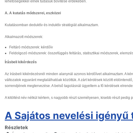
lehetőségekkel élnek tudásuk bővítése érdekében.
A. A kutatás módszerei, eszközei
Kutatásomban deduktív és induktív stratégiát alkalmaztam.
Alkalmazott módszerek:
Feltáró módszerek: kérdőív
Feldolgozó módszerek: összefüggés feltárás, statisztikai módszerek, elemzé
Írásbeli kikérdezés
Az írásbeli kikérdezésnél minden alanynál azonos kérdőívet alkalmaztam. A kérdé
változatok egyaránt megtalálhatóak közöttük. A zárt kérdések között eldöntendő, 
sorrendjének megtervezése. A belső tagolásnál ügyeltem a fő kérdések elrende
A kitöltést név nélkül kértem, s nagyobb részt személyesen, kisebb részt pedig 
A Sajátos nevelési igényű 
Részletek