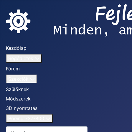
Kezdőlap
Segédletek
Fórum
Szekciók
Szülőknek
Módszerek
3D nyomtatás
Boeing 737-800
Keresés...