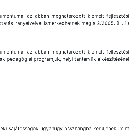
kumentuma, az abban meghatározott kiemelt fejlesztési
atás irányelveivel ismerkedhetnek meg a 2/2005. (III. 1.)
kumentuma, az abban meghatározott kiemelt fejlesztési
lák pedagógiai programjuk, helyi tantervük elkészítésénél
rmeki sajátosságok ugyanúgy összhangba kerüljenek, mint