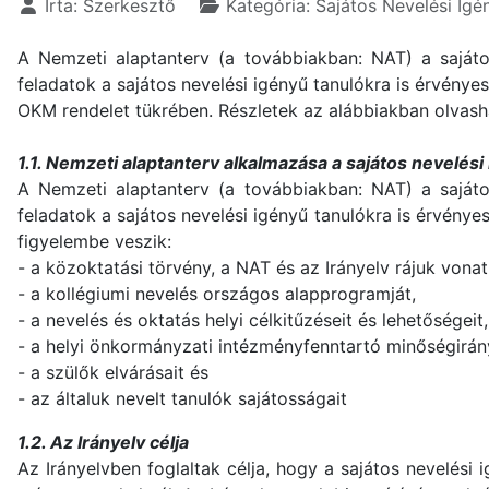
Írta:
Szerkesztő
Kategória:
Sajátos Nevelési Igé
A Nemzeti alaptanterv (a továbbiakban: NAT) a sajáto
feladatok a sajátos nevelési igényű tanulókra is érvénye
OKM rendelet tükrében. Részletek az alábbiakban olvash
1.1. Nemzeti alaptanterv alkalmazása a sajátos nevelési
A Nemzeti alaptanterv (a továbbiakban: NAT) a sajáto
feladatok a sajátos nevelési igényű tanulókra is érvénye
figyelembe veszik:
- a közoktatási törvény, a NAT és az Irányelv rájuk vonat
- a kollégiumi nevelés országos alapprogramját,
- a nevelés és oktatás helyi célkitűzéseit és lehetőségeit
- a helyi önkormányzati intézményfenntartó minőségirán
- a szülők elvárásait és
- az általuk nevelt tanulók sajátosságait
1.2. Az Irányelv célja
Az Irányelvben foglaltak célja, hogy a sajátos nevelés