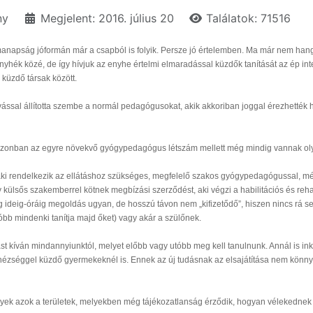
ny
Megjelent: 2016. július 20
Találatok: 71516
apság jóformán már a csapból is folyik. Persze jó értelemben. Ma már nem hangzik 
yhék közé, de így hívjuk az enyhe értelmi elmaradással küzdők tanítását az ép intel
 küzdő társak között.
ihívással állította szembe a normál pedagógusokat, akik akkoriban joggal érezhetté
tt be, azonban az egyre növekvő gyógypedagógus létszám mellett még mindig vannak
ki rendelkezik az ellátáshoz szükséges, megfelelő szakos gyógypedagógussal, mégis
külsős szakemberrel kötnek megbízási szerződést, aki végzi a habilitációs és rehab
ég ideig-óráig megoldás ugyan, de hosszú távon nem „kifizetődő”, hiszen nincs rá 
bb mindenki tanítja majd őket) vagy akár a szülőnek.
dást kíván mindannyiunktól, melyet előbb vagy utóbb meg kell tanulnunk. Annál is 
ézséggel küzdő gyermekeknél is. Ennek az új tudásnak az elsajátítása nem könnyű
lyek azok a területek, melyekben még tájékozatlanság érződik, hogyan vélekednek 