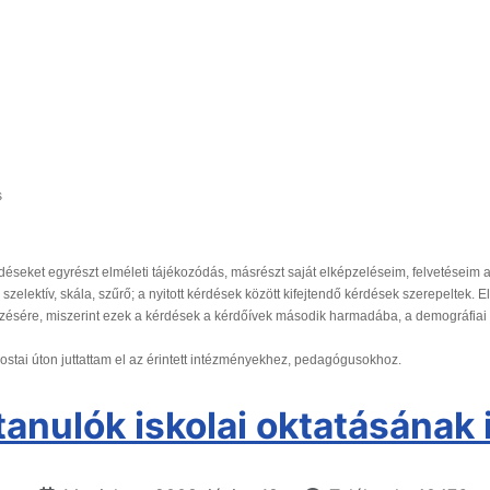
s
seket egyrészt elméleti tájékozódás, másrészt saját elképzeléseim, felvetéseim alap
szelektív, skála, szűrő; a nyitott kérdések között kifejtendő kérdések szerepeltek.
zésére, miszerint ezek a kérdések a kérdőívek második harmadába, a demográfiai 
postai úton juttattam el az érintett intézményekhez, pedagógusokhoz.
tanulók iskolai oktatásának 