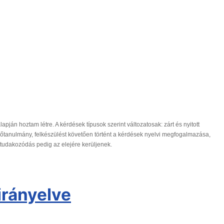
ján hoztam létre. A kérdések típusok szerint változatosak: zárt és nyitott
 Előtanulmány, felkészülést követően történt a kérdések nyelvi megfogalmazása,
tudakozódás pedig az elejére kerüljenek.
irányelve