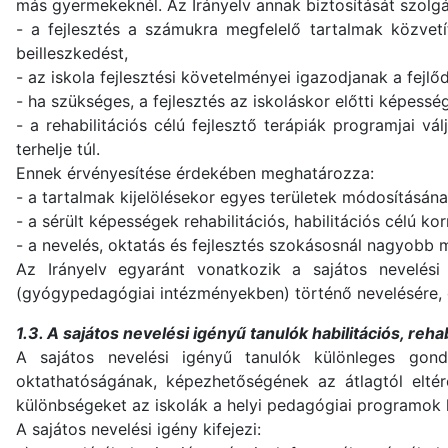
más gyermekeknél. Az Irányelv annak biztosítását szolgá
- a fejlesztés a számukra megfelelő tartalmak közvetí
beilleszkedést,
- az iskola fejlesztési követelményei igazodjanak a fej
- ha szükséges, a fejlesztés az iskoláskor előtti képességf
- a rehabilitációs célú fejlesztő terápiák programjai v
terhelje túl.
Ennek érvényesítése érdekében meghatározza:
- a tartalmak kijelölésekor egyes területek módosításána
- a sérült képességek rehabilitációs, habilitációs célú kor
- a nevelés, oktatás és fejlesztés szokásosnál nagyobb 
Az Irányelv egyaránt vonatkozik a sajátos nevelési 
(gyógypedagógiai intézményekben) történő nevelésére, 
1.3. A sajátos nevelési igényű tanulók habilitációs, rehab
A sajátos nevelési igényű tanulók különleges gondo
oktathatóságának, képezhetőségének az átlagtól eltér
különbségeket az iskolák a helyi pedagógiai programok 
A sajátos nevelési igény kifejezi: