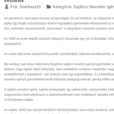
Részletek
Írta:
Szerkesztő
Kategória:
Sajátos Nevelési Igé
Azt gondolom, nem járok messze az igazságtól, ha azt mondom, az integráció man
olykor így hívják a középsúlyos értelmi fogyatékos gyermekek elhelyezését az en
írás, számolás zavarral küzdő „diszeseket” is integráljuk a tanulási zavarral nem
Az 1990-es évek végétől elinduló integráció folyamata egy sor új feladattal, k
szegregáció…
Az azóta eltelt évek alatt jelentős pozitív szemléletbeli változás következe
Bár elvileg csak olyan intézmény fogadhat sajátos nevelési igényű gyermeket, a
kérésre, vagy egyéb okból kifolyólag. Ilyen esetekben szokásos megoldás, hogy 
osztályfőnökét a haladásról - bár sokszor csak úgy kutyafuttában. Ez a lehetős
nevelési igényű gyermekeket tanító többségi pedagógusoknak, (pedig előbb-utó
A sajátos nevelési igény, sajátos pedagógiát, így nyelvezetet, módszereket, tu
nagyszerűen lehet alkalmazni a szakvéleménnyel nem rendelkező, tanulási neh
a hét bármely napján.
Az alábbi, 2005-ben készült kérdőíves felmérésemben arra voltam kíváncsi, me