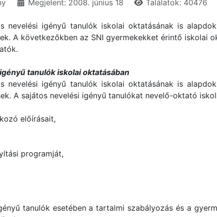
ny
Megjelent: 2008. június 18
Találatok: 40476
s nevelési igényű tanulók iskolai oktatásának is alapdo
sek. A következőkben az SNI gyermekekket érintő iskolai okt
atók.
 igényű tanulók iskolai oktatásában
s nevelési igényű tanulók iskolai oktatásának is alapdo
sek. A sajátos nevelési igényű tanulókat nevelő-oktató isko
kozó előírásait,
,
yítási programját,
i igényű tanulók esetében a tartalmi szabályozás és a gye