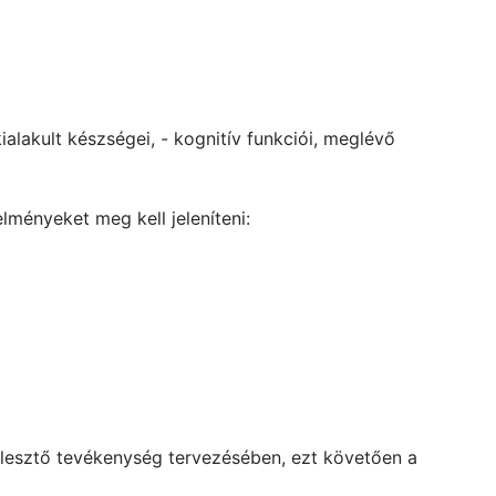
kialakult készségei, - kognitív funkciói, meglévő
elményeket meg kell jeleníteni:
fejlesztő tevékenység tervezésében, ezt követően a