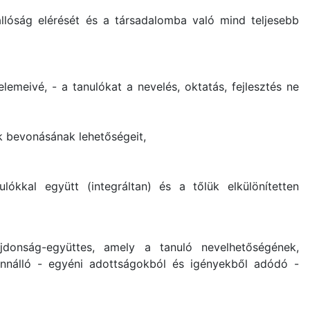
állóság elérését és a társadalomba való mind teljesebb
lemeivé, - a tanulókat a nevelés, oktatás, fejlesztés ne
ek bevonásának lehetőségeit,
ókkal együtt (integráltan) és a tőlük elkülönítetten
ajdonság-együttes, amely a tanuló nevelhetőségének,
fennálló - egyéni adottságokból és igényekből adódó -