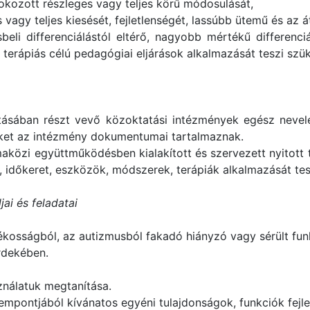
l okozott részleges vagy teljes körű módosulását,
agy teljes kiesését, fejletlenségét, lassúbb ütemű és az át
eli differenciálástól eltérő, nagyobb mértékű differenciál
int terápiás célú pedagógiai eljárások alkalmazását teszi sz
tásában részt vevő közoktatási intézmények egész nevelés
yeket az intézmény dokumentumai tartalmaznak.
kmaközi együttműködésben kialakított és szervezett nyitott 
, időkeret, eszközök, módszerek, terápiák alkalmazását te
jai és feladatai
ékosságból, az autizmusból fakadó hiányzó vagy sérült funkc
érdekében.
ználatuk megtanítása.
zempontjából kívánatos egyéni tulajdonságok, funkciók fejle