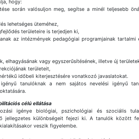
lja, hogy:
tése során valósuljon meg, segítse a minél teljesebb ön
lődés lehetséges üteméhez,
ejlődés területeire is terjedjen ki,
áljanak az intézmények pedagógiai programjainak tartalmi e
k, elhagyásának vagy egyszerűsítésének, illetve új terület
rekciójának területeit,
mértékű időbeli kiterjesztésére vonatkozó javaslatokat.
igényű tanulóknak a nem sajátos nevelési igényű tanul
oktatására.
ilitációs célú ellátása
zási igénye biológiai, pszichológiai és szociális tul
ő jellegzetes különbségeit fejezi ki. A tanulók között 
kialakításakor veszik figyelembe.