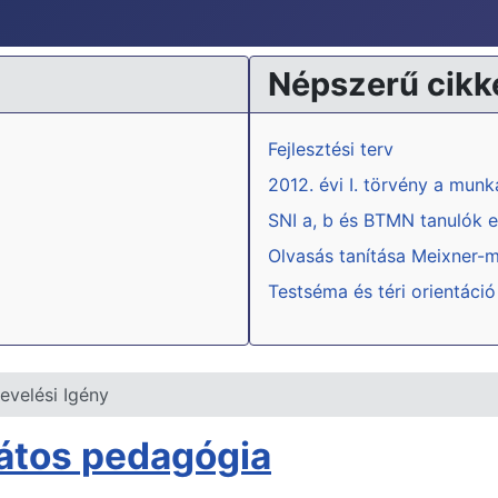
Népszerű cikk
Fejlesztési terv
2012. évi I. törvény a mun
SNI a, b és BTMN tanulók e
Olvasás tanítása Meixner-
Testséma és téri orientáció
evelési Igény
játos pedagógia