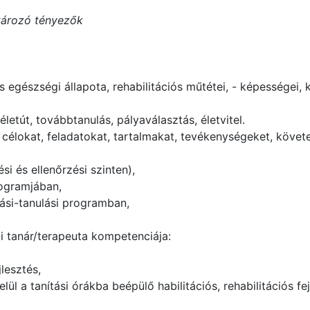
atározó tényezők
s egészségi állapota, rehabilitációs műtétei, - képességei, 
életút, továbbtanulás, pályaválasztás, életvitel.
 célokat, feladatokat, tartalmakat, tevékenységeket, követ
i és ellenőrzési szinten),
programjában,
ási-tanulási programban,
 tanár/terapeuta kompetenciája:
jlesztés,
lül a tanítási órákba beépülő habilitációs, rehabilitációs 