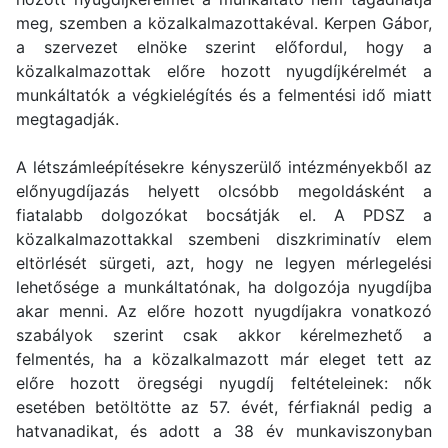
meg, szemben a közalkalmazottakéval. Kerpen Gábor,
a szervezet elnöke szerint előfordul, hogy a
közalkalmazottak előre hozott nyugdíjkérelmét a
munkáltatók a végkielégítés és a felmentési idő miatt
megtagadják.
A létszámleépítésekre kényszerülő intézményekből az
előnyugdíjazás helyett olcsóbb megoldásként a
fiatalabb dolgozókat bocsátják el. A PDSZ a
közalkalmazottakkal szembeni diszkriminatív elem
eltörlését sürgeti, azt, hogy ne legyen mérlegelési
lehetősége a munkáltatónak, ha dolgozója nyugdíjba
akar menni. Az előre hozott nyugdíjakra vonatkozó
szabályok szerint csak akkor kérelmezhető a
felmentés, ha a közalkalmazott már eleget tett az
előre hozott öregségi nyugdíj feltételeinek: nők
esetében betöltötte az 57. évét, férfiaknál pedig a
hatvanadikat, és adott a 38 év munkaviszonyban