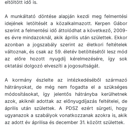
eltöltött idő is.
A munkáltató döntése alapján kezdi meg felmentési
idejének letöltését a közalkalmazott. Kerpen Gábor
szerint a felmentési idő áttolódhat a következő, 2009-
es évre mindazoknál, akik április után születtek. Ekkor
azonban a jogszabály szerint az életkori feltételek
változnak, és csak az 59. életév betöltésétől lesz mód
az előre hozott nyugdíj kérelmezésére, így sok
oktatási dolgozó elveszíti a jogosultságát.
A kormány észlelte az intézkedéséből származó
hátrányokat, de még nem fogadta el a szükséges
módosításokat, így jelentős hátrányba kerülhetnek
azok, akiknél adottak az előnyugdíjazás feltételei, de
április után születtek. A PDSZ ezért sürgeti, hogy
ugyanazok a szabályok vonatkozzanak azokra is, akik
az adott év áprilisa és december 31. között születtek.