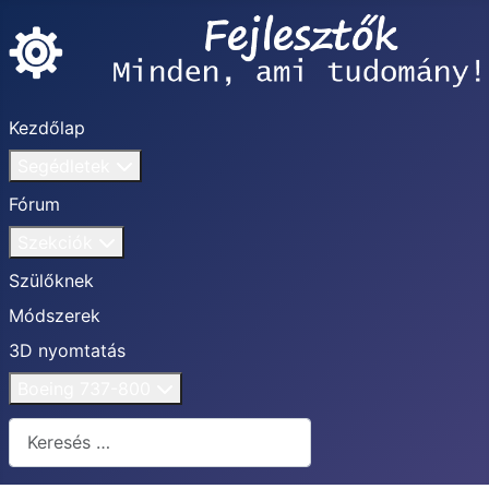
Kezdőlap
Segédletek
Fórum
Szekciók
Szülőknek
Módszerek
3D nyomtatás
Boeing 737-800
Keresés...