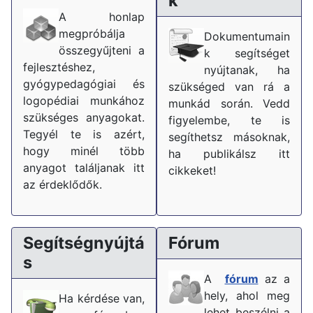
k
A honlap
megpróbálja
Dokumentumain
összegyűjteni a
k segítséget
fejlesztéshez,
nyújtanak, ha
gyógypedagógiai és
szükséged van rá a
logopédiai munkához
munkád során. Vedd
szükséges anyagokat.
figyelembe, te is
Tegyél te is azért,
segíthetsz másoknak,
hogy minél több
ha publikálsz itt
anyagot találjanak itt
cikkeket!
az érdeklődők.
Segítségnyújtá
Fórum
s
A
fórum
az a
hely, ahol meg
Ha kérdése van,
lehet beszélni a