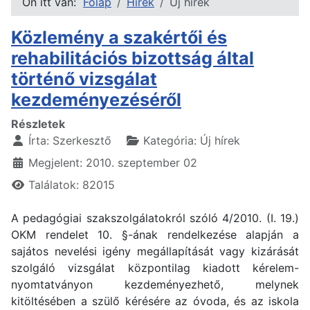
Ön itt van:
Főlap
Hírek
Új hírek
Közlemény a szakértői és
rehabilitációs bizottság által
történő vizsgálat
kezdeményezéséről
Részletek
Írta:
Szerkesztő
Kategória:
Új hírek
Megjelent: 2010. szeptember 02
Találatok: 82015
A pedagógiai szakszolgálatokról szóló 4/2010. (I. 19.)
OKM rendelet 10. §-ának rendelkezése alapján a
sajátos nevelési igény megállapítását vagy kizárását
szolgáló vizsgálat központilag kiadott kérelem-
nyomtatványon kezdeményezhető, melynek
kitöltésében a szülő kérésére az óvoda, és az iskola