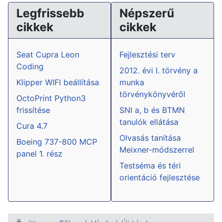
Legfrissebb
Népszerű
cikkek
cikkek
Seat Cupra Leon
Fejlesztési terv
Coding
2012. évi I. törvény a
Klipper WIFI beállítása
munka
törvénykönyvéről
OctoPrint Python3
frissítése
SNI a, b és BTMN
tanulók ellátása
Cura 4.7
Olvasás tanítása
Boeing 737-800 MCP
Meixner-módszerrel
panel 1. rész
Testséma és téri
orientáció fejlesztése