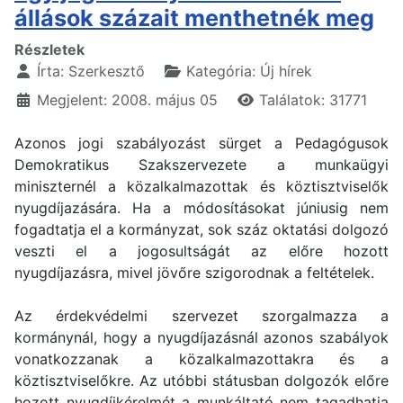
állások százait menthetnék meg
Részletek
Írta:
Szerkesztő
Kategória:
Új hírek
Megjelent: 2008. május 05
Találatok: 31771
Azonos jogi szabályozást sürget a Pedagógusok
Demokratikus Szakszervezete a munkaügyi
miniszternél a közalkalmazottak és köztisztviselők
nyugdíjazására. Ha a módosításokat júniusig nem
fogadtatja el a kormányzat, sok száz oktatási dolgozó
veszti el a jogosultságát az előre hozott
nyugdíjazásra, mivel jövőre szigorodnak a feltételek.
Az érdekvédelmi szervezet szorgalmazza a
kormánynál, hogy a nyugdíjazásnál azonos szabályok
vonatkozzanak a közalkalmazottakra és a
köztisztviselőkre. Az utóbbi státusban dolgozók előre
hozott nyugdíjkérelmét a munkáltató nem tagadhatja