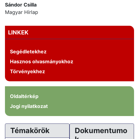
Sándor Csilla
Magyar Hírlap
LINKEK
Segédletekhez
Hasznos olvasmányokhoz
Törvényekhez
Oldaltérkép
Jogi nyilatkozat
Témakörök
Dokumentumo