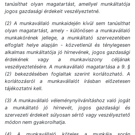
tanúsíthat olyan magatartást, amellyel munkáltatója
jogos gazdasági érdekeit veszélyeztetné.
(2) A munkavállaló munkaidején kívül sem tanúsíthat
olyan magatartást, amely - különösen a munkavállaló
munkakörének jellege, a munkáltató szervezetében
elfoglalt helye alapján - közvetlenül és ténylegesen
alkalmas munkáltatója jó hírnevének, jogos gazdasági
érdekének vagy a munkaviszony céljának
veszélyeztetésére. A munkavállaló magatartása a 9. §
(2) bekezdésében foglaltak szerint korlátozható. A
korlátozásról a munkavállalót írásban előzetesen
tájékoztatni kell.
(3) A munkavállaló véleménynyilvánításhoz való jogát
a munkáltató jó hírnevét, jogos gazdasági és
szervezeti érdekeit súlyosan sértő vagy veszélyeztető
módon nem gyakorolhatja.
(4) A munkavállaló köteles a munkája során