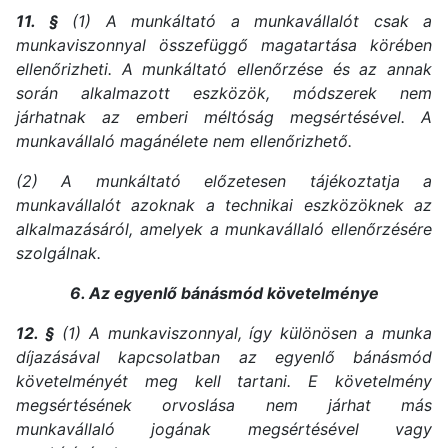
11. §
(1) A munkáltató a munkavállalót csak a
munkaviszonnyal összefüggő magatartása körében
ellenőrizheti. A munkáltató ellenőrzése és az annak
során alkalmazott eszközök, módszerek nem
járhatnak az emberi méltóság megsértésével. A
munkavállaló magánélete nem ellenőrizhető.
(2) A munkáltató előzetesen tájékoztatja a
munkavállalót azoknak a technikai eszközöknek az
alkalmazásáról, amelyek a munkavállaló ellenőrzésére
szolgálnak.
6. Az egyenlő bánásmód követelménye
12. §
(1) A munkaviszonnyal, így különösen a munka
díjazásával kapcsolatban az egyenlő bánásmód
követelményét meg kell tartani. E követelmény
megsértésének orvoslása nem járhat más
munkavállaló jogának megsértésével vagy