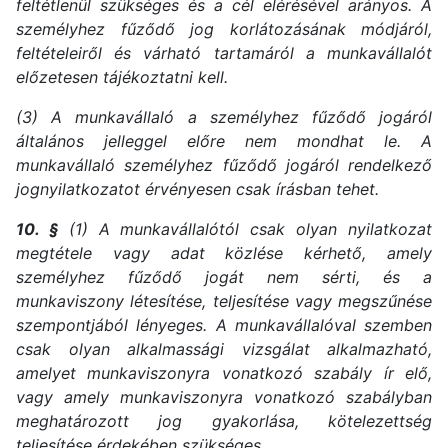
feltétlenül szükséges és a cél elérésével arányos. A
személyhez fűződő jog korlátozásának módjáról,
feltételeiről és várható tartamáról a munkavállalót
előzetesen tájékoztatni kell.
(3) A munkavállaló a személyhez fűződő jogáról
általános jelleggel előre nem mondhat le. A
munkavállaló személyhez fűződő jogáról rendelkező
jognyilatkozatot érvényesen csak írásban tehet.
10. §
(1) A munkavállalótól csak olyan nyilatkozat
megtétele vagy adat közlése kérhető, amely
személyhez fűződő jogát nem sérti, és a
munkaviszony létesítése, teljesítése vagy megszűnése
szempontjából lényeges. A munkavállalóval szemben
csak olyan alkalmassági vizsgálat alkalmazható,
amelyet munkaviszonyra vonatkozó szabály ír elő,
vagy amely munkaviszonyra vonatkozó szabályban
meghatározott jog gyakorlása, kötelezettség
teljesítése érdekében szükséges.