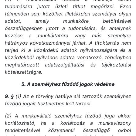
tudomására jutott üzleti titkot megőrizni. Ezen
túlmenően sem közölhet illetéktelen személlyel olyan
adatot, amely munkaköre betöltésével
összefüggésben jutott a tudomására, és amelynek
közlése a munkáltatóra vagy más személyre
hátrányos következménnyel járhat. A titoktartás nem
terjed ki a közérdekű adatok nyilvánosságára és a
közérdekből nyilvános adatra vonatkozó, törvényben
meghatározott adatszolgáltatási és tájékoztatási
kötelezettségre.
5
.
A személyhez fűződő jogok védelme
9. §
(1) Az e törvény hatálya alá tartozók személyhez
fűződő jogait tiszteletben kell tartani.
(2) A munkavállaló személyhez fűződő joga akkor
korlátozható, ha a korlátozás a munkaviszony
rendeltetésével közvetlenül összefüggő okból