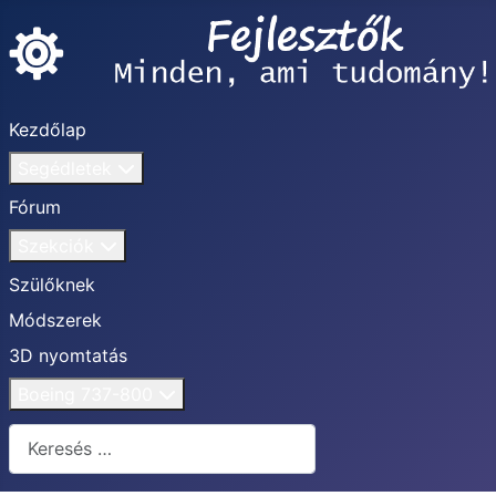
Kezdőlap
Segédletek
Fórum
Szekciók
Szülőknek
Módszerek
3D nyomtatás
Boeing 737-800
Keresés...