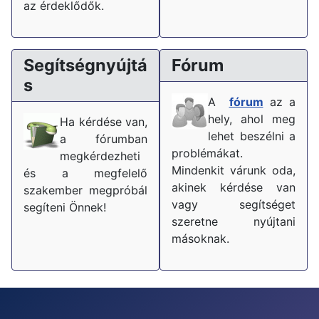
az érdeklődők.
Segítségnyújtá
Fórum
s
A
fórum
az a
hely, ahol meg
Ha kérdése van,
lehet beszélni a
a fórumban
problémákat.
megkérdezheti
Mindenkit várunk oda,
és a megfelelő
akinek kérdése van
szakember megpróbál
vagy segítséget
segíteni Önnek!
szeretne nyújtani
másoknak.