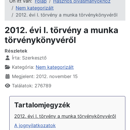
Ön itt van:
Főlap
Hasznos olvasmányokhoz
Nem kategorizált
2012. évi I. törvény a munka törvénykönyvéről
2012. évi I. törvény a munka
törvénykönyvéről
Részletek
Írta:
Szerkesztő
Kategória:
Nem kategorizált
Megjelent: 2012. november 15
Találatok: 276789
Tartalomjegyzék
2012. évi I. törvény a munka törvénykönyvéről
A jognyilatkozatok