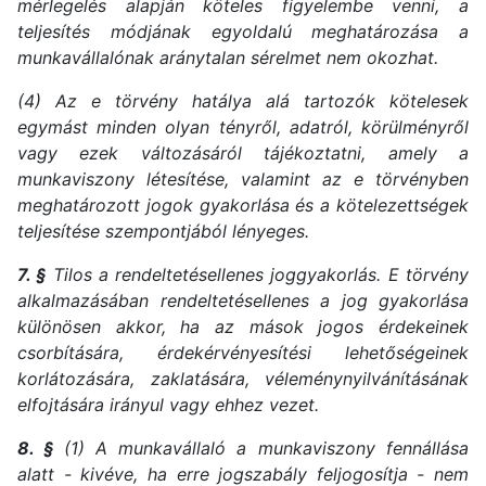
mérlegelés alapján köteles figyelembe venni, a
teljesítés módjának egyoldalú meghatározása a
munkavállalónak aránytalan sérelmet nem okozhat.
(4) Az e törvény hatálya alá tartozók kötelesek
egymást minden olyan tényről, adatról, körülményről
vagy ezek változásáról tájékoztatni, amely a
munkaviszony létesítése, valamint az e törvényben
meghatározott jogok gyakorlása és a kötelezettségek
teljesítése szempontjából lényeges.
7. §
Tilos a rendeltetésellenes joggyakorlás. E törvény
alkalmazásában rendeltetésellenes a jog gyakorlása
különösen akkor, ha az mások jogos érdekeinek
csorbítására, érdekérvényesítési lehetőségeinek
korlátozására, zaklatására, véleménynyilvánításának
elfojtására irányul vagy ehhez vezet.
8. §
(1) A munkavállaló a munkaviszony fennállása
alatt - kivéve, ha erre jogszabály feljogosítja - nem