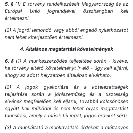
5. §
(1) E törvény rendelkezéseit Magyarország és az
Európai Unió jogrendjével összhangban kell
értelmezni.
(2) A jogról lemondó vagy abból engedő nyilatkozatot
nem lehet kiterjesztően értelmezni.
4. Általános magatartási követelmények
6. §
(1) A munkaszerződés teljesítése során - kivéve,
ha törvény eltérő követelményt ír elő - úgy kell eljárni,
ahogy az adott helyzetben általában elvárható.
(2) A jogok gyakorlása és a kötelezettségek
teljesítése során a jóhiszeműség és a tisztesség
elvének megfelelően kell eljárni, továbbá kölcsönösen
együtt kell működni és nem lehet olyan magatartást
tanúsítani, amely a másik fél jogát, jogos érdekét sérti.
(3) A munkáltató a munkavállaló érdekeit a méltányos