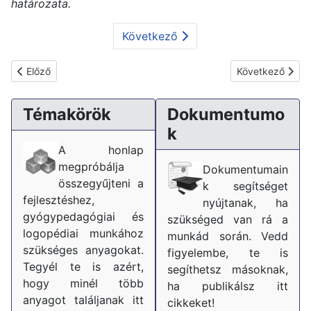
határozata.
Következő
Előző cikk: Neveléssel-oktatással lekötött óraszámok változása
Következő cikk:
Előző
Következő
Témakörök
Dokumentumo
k
A honlap
megpróbálja
Dokumentumain
összegyűjteni a
k segítséget
fejlesztéshez,
nyújtanak, ha
gyógypedagógiai és
szükséged van rá a
logopédiai munkához
munkád során. Vedd
szükséges anyagokat.
figyelembe, te is
Tegyél te is azért,
segíthetsz másoknak,
hogy minél több
ha publikálsz itt
anyagot találjanak itt
cikkeket!