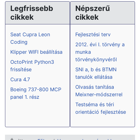
Legfrissebb
Népszerű
cikkek
cikkek
Seat Cupra Leon
Fejlesztési terv
Coding
2012. évi I. törvény a
Klipper WIFI beállítása
munka
törvénykönyvéről
OctoPrint Python3
frissítése
SNI a, b és BTMN
tanulók ellátása
Cura 4.7
Olvasás tanítása
Boeing 737-800 MCP
Meixner-módszerrel
panel 1. rész
Testséma és téri
orientáció fejlesztése