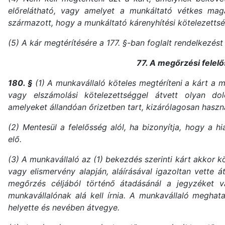
előrelátható, vagy amelyet a munkáltató vétkes mag
származott, hogy a munkáltató kárenyhítési kötelezettsé
(5) A kár megtérítésére a 177. §-ban foglalt rendelkezést 
77. A megőrzési felel
180. §
(1) A munkavállaló köteles megtéríteni a kárt a m
vagy elszámolási kötelezettséggel átvett olyan do
amelyeket állandóan őrizetben tart, kizárólagosan haszn
(2) Mentesül a felelősség alól, ha bizonyítja, hogy a hi
elő.
(3) A munkavállaló az (1) bekezdés szerinti kárt akkor k
vagy elismervény alapján, aláírásával igazoltan vette 
megőrzés céljából történő átadásánál a jegyzéket v
munkavállalónak alá kell írnia. A munkavállaló meghat
helyette és nevében átvegye.