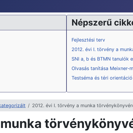
Népszerű cikk
Fejlesztési terv
2012. évi I. törvény a mun
SNI a, b és BTMN tanulók e
Olvasás tanítása Meixner-
Testséma és téri orientáció
ategorizált
2012. évi I. törvény a munka törvénykönyvér
a munka törvénykönyvér