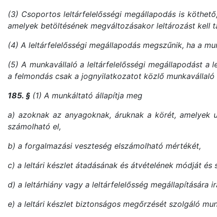
(3) Csoportos leltárfelelősségi megállapodás is köthető
amelyek betöltésének megváltozásakor leltározást kell ta
(4) A leltárfelelősségi megállapodás megszűnik, ha a mu
(5) A munkavállaló a leltárfelelősségi megállapodást a 
a felmondás csak a jognyilatkozatot közlő munkavállaló
185. §
(1) A munkáltató állapítja meg
a) azoknak az anyagoknak, áruknak a körét, amelyek utá
számolható el,
b) a forgalmazási veszteség elszámolható mértékét,
c) a leltári készlet átadásának és átvételének módját és 
d) a leltárhiány vagy a leltárfelelősség megállapítására ir
e) a leltári készlet biztonságos megőrzését szolgáló mun