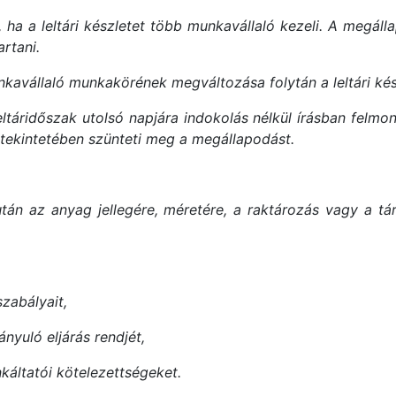
, ha a leltári készletet több munkavállaló kezeli. A megá
rtani.
nkavállaló munkakörének megváltozása folytán a leltári kés
leltáridőszak utolsó napjára indokolás nélkül írásban felmo
 tekintetében szünteti meg a megállapodást.
n az anyag jellegére, méretére, a raktározás vagy a tárol
szabályait,
ányuló eljárás rendjét,
káltatói kötelezettségeket.