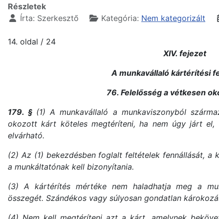
Részletek
Írta:
Szerkesztő
Kategória:
Nem kategorizált
14. oldal / 24
XIV. fejezet
A munkavállaló kártérítési 
76. Felelősség a vétkesen ok
179. §
(1) A munkavállaló a munkaviszonyból szárma
okozott kárt köteles megtéríteni, ha nem úgy járt el,
elvárható.
(2) Az (1) bekezdésben foglalt feltételek fennállását, a
a munkáltatónak kell bizonyítania.
(3) A kártérítés mértéke nem haladhatja meg a munk
összegét. Szándékos vagy súlyosan gondatlan károkozás e
(4) Nem kell megtéríteni azt a kárt, amelynek beköv