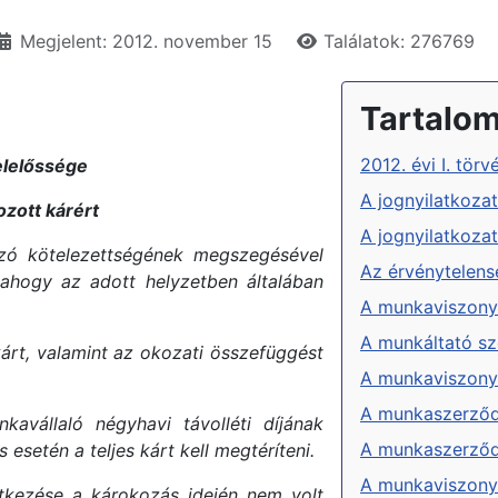
Megjelent: 2012. november 15
Találatok: 276769
Tartalo
2012. évi I. tö
felelőssége
A jognyilatkoza
ozott kárért
A jognyilatkoza
zó kötelezettségének megszegésével
Az érvénytelens
 ahogy az adott helyzetben általában
A munkaviszony
A munkáltató s
 kárt, valamint az okozati összefüggést
A munkaviszony 
A munkaszerződé
avállaló négyhavi távolléti díjának
A munkaszerződ
setén a teljes kárt kell megtéríteni.
A munkaviszony
etkezése a károkozás idején nem volt