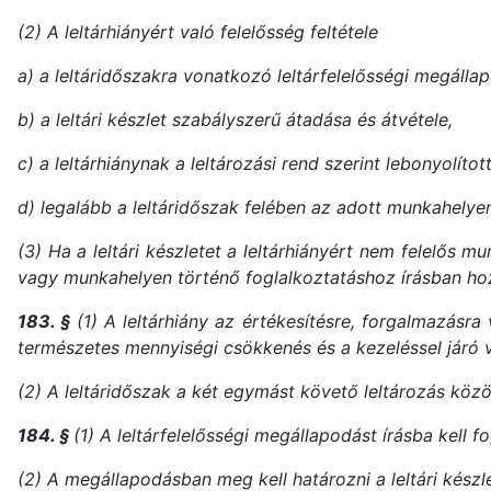
(2) A leltárhiányért való felelősség feltétele
a) a leltáridőszakra vonatkozó leltárfelelősségi megáll
b) a leltári készlet szabályszerű átadása és átvétele,
c) a leltárhiánynak a leltározási rend szerint lebonyolított
d) legalább a leltáridőszak felében az adott munkahely
(3) Ha a leltári készletet a leltárhiányért nem felelős m
vagy munkahelyen történő foglalkoztatáshoz írásban hoz
183. §
(1) A leltárhiány az értékesítésre, forgalmazásra
természetes mennyiségi csökkenés és a kezeléssel járó 
(2) A leltáridőszak a két egymást követő leltározás közö
184. §
(1) A leltárfelelősségi megállapodást írásba kell fog
(2) A megállapodásban meg kell határozni a leltári készl