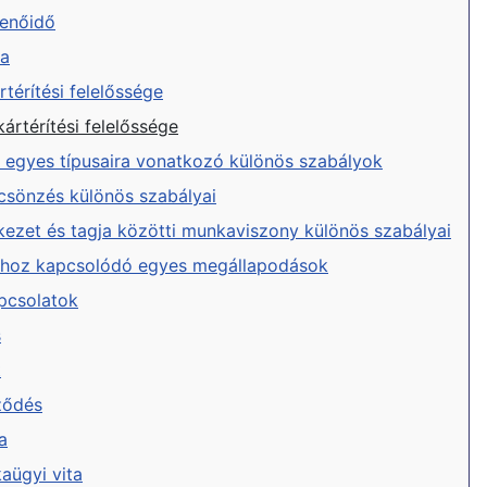
henőidő
sa
térítési felelőssége
ártérítési felelőssége
egyes típusaira vonatkozó különös szabályok
csönzés különös szabályai
kezet és tagja közötti munkaviszony különös szabályai
hoz kapcsolódó egyes megállapodások
pcsolatok
s
t
rződés
a
aügyi vita