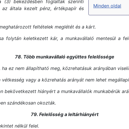
 (3) bekezdésben foglaltak szerinti
Minden oldal
g az általa kezelt pénz, értékpapír és
meghatározott feltételek meglétét és a kárt.
olytán keletkezett kár, a munkavállaló mentesül a felel
78. Több munkavállaló együttes felelőssége
 ha ez nem állapítható meg, közrehatásuk arányában viseli
 a vétkesség vagy a közrehatás arányát nem lehet megállapí
n bekövetkezett hiányért a munkavállalók munkabérük ará
bben szándékosan okozták.
79. Felelősség a leltárhiányért
intet nélkül felel.