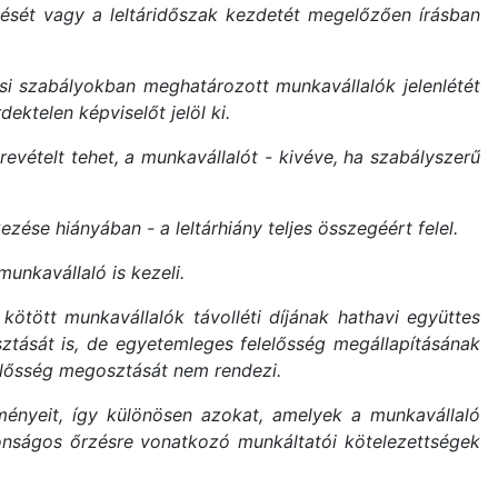
tését vagy a leltáridőszak kezdetét megelőzően írásban
ási szabályokban meghatározott munkavállalók jelenlétét
ektelen képviselőt jelöl ki.
revételt tehet, a munkavállalót - kivéve, ha szabályszerű
ezése hiányában - a leltárhiány teljes összegéért felel.
 munkavállaló is kezeli.
ötött munkavállalók távolléti díjának hathavi együttes
ztását is, de egyetemleges felelősség megállapításának
elelősség megosztását nem rendezi.
ményeit, így különösen azokat, amelyek a munkavállaló
tonságos őrzésre vonatkozó munkáltatói kötelezettségek