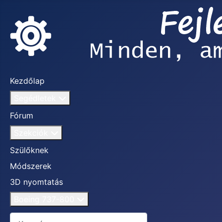
Kezdőlap
Segédletek
Fórum
Szekciók
Szülőknek
Módszerek
3D nyomtatás
Boeing 737-800
Keresés...