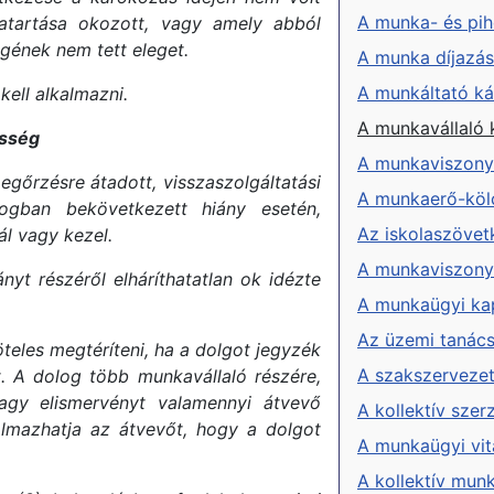
A munka- és pi
atartása okozott, vagy amely abból
gének nem tett eleget.
A munka díjazá
A munkáltató kár
kell alkalmazni.
A munkavállaló k
ősség
A munkaviszony 
egőrzésre átadott, visszaszolgáltatási
A munkaerő-köl
logban bekövetkezett hiány esetén,
Az iskolaszövet
ál vagy kezel.
A munkaviszony
ányt részéről elháríthatatlan ok idézte
A munkaügyi ka
Az üzemi tanác
öteles megtéríteni, ha a dolgot jegyzék
A szakszerveze
át. A dolog több munkavállaló részére,
agy elismervényt valamennyi átvevő
A kollektív sze
almazhatja az átvevőt, hogy a dolgot
A munkaügyi vit
A kollektív munk