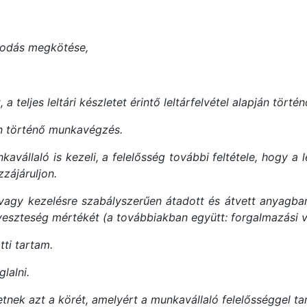
apodás megkötése,
, a teljes leltári készletet érintő leltárfelvétel alapján tör
en történő munkavégzés.
unkavállaló is kezeli, a felelősség további feltétele, hogy 
zájáruljon.
 vagy kezelésre szabályszerűen átadott és átvett anyagban,
veszteség mértékét (a továbbiakban együtt: forgalmazási 
tti tartam.
lalni.
etnek azt a körét, amelyért a munkavállaló felelősséggel tar