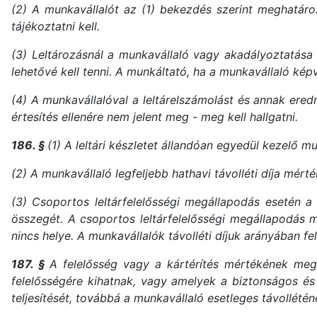
(2) A munkavállalót az (1) bekezdés szerint meghatároz
tájékoztatni kell.
(3) Leltározásnál a munkavállaló vagy akadályoztatása 
lehetővé kell tenni. A munkáltató, ha a munkavállaló kép
(4) A munkavállalóval a leltárelszámolást és annak eredm
értesítés ellenére nem jelent meg - meg kell hallgatni.
186. §
(1) A leltári készletet állandóan egyedül kezelő mu
(2) A munkavállaló legfeljebb hathavi távolléti díja mérték
(3) Csoportos leltárfelelősségi megállapodás esetén a
összegét. A csoportos leltárfelelősségi megállapodás 
nincs helye. A munkavállalók távolléti díjuk arányában f
187. §
A felelősség vagy a kártérítés mértékének megá
felelősségére kihatnak, vagy amelyek a biztonságos és 
teljesítését, továbbá a munkavállaló esetleges távollétén