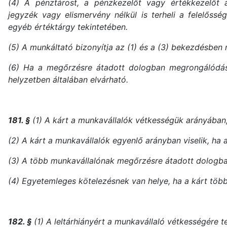
(4) A pénztárost, a pénzkezelőt vagy értékkezelőt a
jegyzék vagy elismervény nélkül is terheli a felelőssé
egyéb értéktárgy tekintetében.
(5) A munkáltató bizonyítja az (1) és a (3) bekezdésben 
(6) Ha a megőrzésre átadott dologban megrongálódása f
helyzetben általában elvárható.
181. §
(1) A kárt a munkavállalók vétkességük arányában,
(2) A kárt a munkavállalók egyenlő arányban viselik, ha
(3) A több munkavállalónak megőrzésre átadott dologba
(4) Egyetemleges kötelezésnek van helye, ha a kárt tö
182. §
(1) A leltárhiányért a munkavállaló vétkességére tek