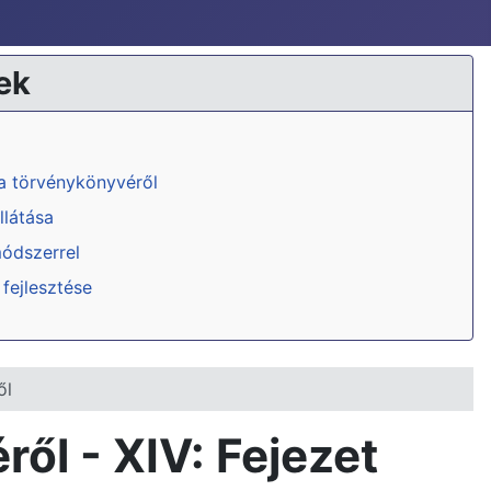
ek
ka törvénykönyvéről
llátása
módszerrel
 fejlesztése
ől
ől - XIV: Fejezet