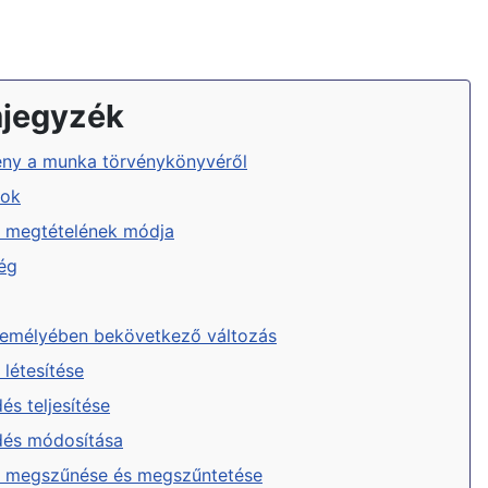
mjegyzék
rvény a munka törvénykönyvéről
tok
t megtételének módja
ég
zemélyében bekövetkező változás
létesítése
s teljesítése
és módosítása
 megszűnése és megszűntetése