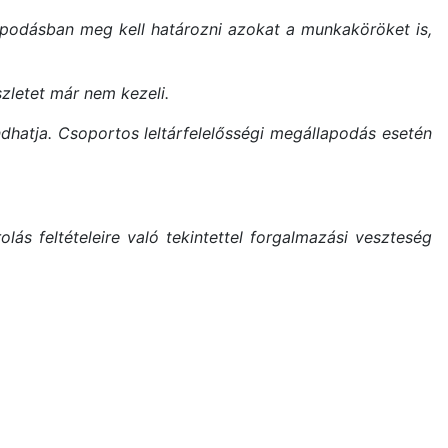
llapodásban meg kell határozni azokat a munkaköröket is,
zletet már nem kezeli.
ndhatja. Csoportos leltárfelelősségi megállapodás esetén
ás feltételeire való tekintettel forgalmazási veszteség