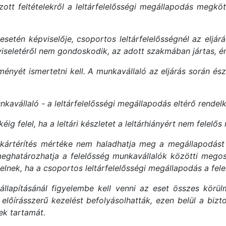
ott feltételekről a leltárfelelősségi megállapodás megkö
esetén képviselője, csoportos leltárfelelősségnél az eljár
viseletéről nem gondoskodik, az adott szakmában jártas, érd
ényét ismertetni kell. A munkavállaló az eljárás során ész
nkavállaló - a leltárfelelősségi megállapodás eltérő rendelk
éig felel, ha a leltári készletet a leltárhiányért nem felelős
 kártérítés mértéke nem haladhatja meg a megállapodást k
meghatározhatja a felelősség munkavállalók közötti megos
elelnek, ha a csoportos leltárfelelősségi megállapodás a f
llapításánál figyelembe kell venni az eset összes körül
előírásszerű kezelést befolyásolhatták, ezen belül a biz
ek tartamát.