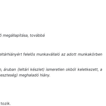
ténő megállapítása, továbbá
a leltárhiányért felelős munkavállaló az adott munkakörben
 áruban (leltári készlet) ismeretlen okból keletkezett, a
veszteség) meghaladó hiány.
tozik.