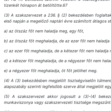
tizenkét hónapon át betöltötte.67
(3) A szakszervezet a 236. § (2) bekezdésben foglaltak
első napján a megelőző naptári évre számított átlagos st
a) az ötszáz főt nem haladja meg, egy főt,
b) az ötszáz főt meghaladja, de az ezer főt nem haladja 
c) az ezer főt meghaladja, de a kétezer főt nem haladja
d) a kétezer főt meghaladja, de a négyezer főt nem hala
e) a négyezer főt meghaladja, öt főt j
elölhet meg.
(4) A (3) bekezdésben megjelölt tisztségviselőn túlmen
alapszabály szerinti legfelsőbb szerve által megjelölt egy
(5) A szakszervezet akkor jogosult a (3)-(4) bekezdés
munkaviszonya vagy szakszervezeti tisztsége megszűnt