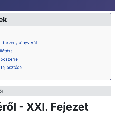
ek
ka törvénykönyvéről
llátása
módszerrel
 fejlesztése
ől
ől - XXI. Fejezet