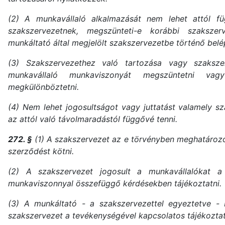
(2) A munkavállaló alkalmazását nem lehet attól fü
szakszervezetnek, megszünteti-e korábbi szakszer
munkáltató által megjelölt szakszervezetbe történő belé
(3) Szakszervezethez való tartozása vagy szaksze
munkavállaló munkaviszonyát megszüntetni v
megkülönböztetni.
(4) Nem lehet jogosultságot vagy juttatást valamely s
az attól való távolmaradástól függővé tenni.
272. §
(1) A szakszervezet az e törvényben meghatározot
szerződést kötni.
(2) A szakszervezet jogosult a munkavállalókat 
munkaviszonnyal összefüggő kérdésekben tájékoztatni.
(3) A munkáltató - a szakszervezettel egyeztetve - 
szakszervezet a tevékenységével kapcsolatos tájékozta