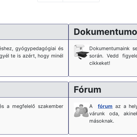
Dokumentumo
téshez, gyógypedagógiai és
Dokumentumaink se
él te is azért, hogy minél
során. Vedd figyel
cikkeket!
Fórum
és a megfelelő szakember
A
fórum
az a hely
várunk oda, akine
másoknak.