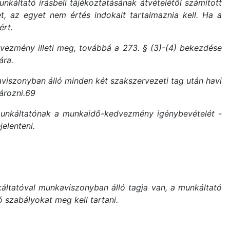
nkáltató írásbeli tájékoztatásának átvételétől számított
t, az egyet nem értés indokait tartalmaznia kell. Ha a
ért.
vezmény illeti meg, továbbá a 273. § (3)-(4) bekezdése
ára.
iszonyban álló minden két szakszervezeti tag után havi
ározni.69
 munkáltatónak a munkaidő-kedvezmény igénybevételét -
elenteni.
ltatóval munkaviszonyban álló tagja van, a munkáltató
 szabályokat meg kell tartani.