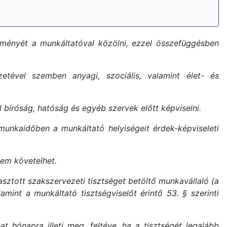
leményét a munkáltatóval közölni, ezzel összefüggésben
etével szemben anyagi, szociális, valamint élet- és
 bíróság, hatóság és egyéb szervek előtt képviselni.
munkaidőben a munkáltató helyiségeit érdek-képviseleti
nem követelhet.
asztott szakszervezeti tisztséget betöltő munkavállaló (a
int a munkáltató tisztségviselőt érintő 53. § szerinti
 hónapra illeti meg, feltéve, ha a tisztségét legalább