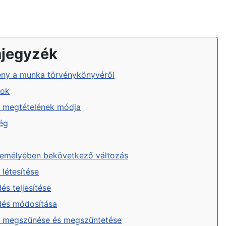
mjegyzék
rvény a munka törvénykönyvéről
tok
t megtételének módja
ég
zemélyében bekövetkező változás
létesítése
s teljesítése
és módosítása
 megszűnése és megszűntetése