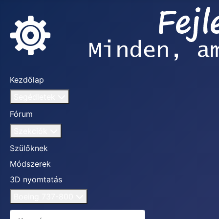
Kezdőlap
Segédletek
Fórum
Szekciók
Szülőknek
Módszerek
3D nyomtatás
Boeing 737-800
Keresés...