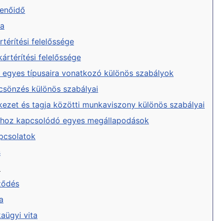
henőidő
sa
térítési felelőssége
ártérítési felelőssége
egyes típusaira vonatkozó különös szabályok
csönzés különös szabályai
kezet és tagja közötti munkaviszony különös szabályai
hoz kapcsolódó egyes megállapodások
pcsolatok
s
t
rződés
a
aügyi vita