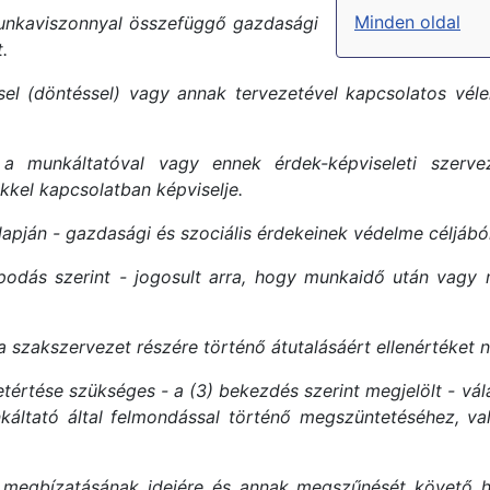
Minden oldal
munkaviszonnyal összefüggő gazdasági
.
sel (döntéssel) vagy annak tervezetével kapcsolatos vé
 munkáltatóval vagy ennek érdek-képviseleti szervez
kkel kapcsolatban képviselje.
apján - gazdasági és szociális érdekeinek védelme céljából
podás szerint - jogosult arra, hogy munkaidő után vagy 
a szakszervezet részére történő átutalásáért ellenértéket 
tértése szükséges - a (3) bekezdés szerint megjelölt - vál
ltató által felmondással történő megszüntetéséhez, valam
t megbízatásának idejére és annak megszűnését követő hat