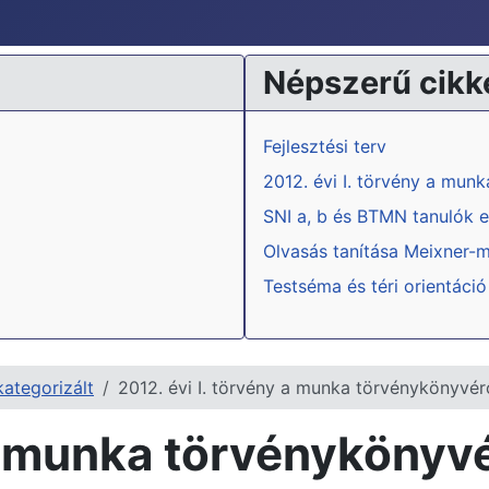
Népszerű cikk
Fejlesztési terv
2012. évi I. törvény a mun
SNI a, b és BTMN tanulók e
Olvasás tanítása Meixner-
Testséma és téri orientáció
ategorizált
2012. évi I. törvény a munka törvénykönyvér
a munka törvénykönyvér