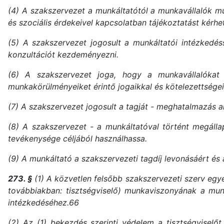
(4) A szakszervezet a munkáltatótól a munkavállalók 
és szociális érdekeivel kapcsolatban tájékoztatást kérhet
(5) A szakszervezet jogosult a munkáltatói intézkedés
konzultációt kezdeményezni.
(6) A szakszervezet joga, hogy a munkavállalókat a
munkakörülményeiket érintő jogaikkal és kötelezettségei
(7) A szakszervezet jogosult a tagját - meghatalmazás al
(8) A szakszervezet - a munkáltatóval történt megálla
tevékenysége céljából használhassa.
(9) A munkáltató a szakszervezeti tagdíj levonásáért és 
273. §
(1) A közvetlen felsőbb szakszervezeti szerv egye
továbbiakban: tisztségviselő) munkaviszonyának a munká
intézkedéséhez.66
(2) Az (1) bekezdés szerinti védelem a tisztségviselő