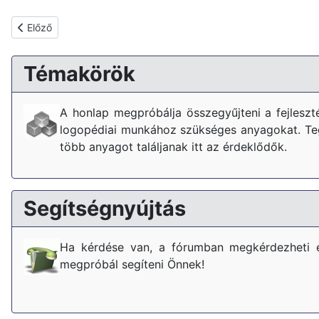
Előző cikk: Neveléssel-oktatással lekötött óraszámok változása
Előző
Témakörök
A honlap megpróbálja összegyűjteni a fejlesz
logopédiai munkához szükséges anyagokat. Tegy
több anyagot találjanak itt az érdeklődők.
Segítségnyújtás
Ha kérdése van, a fórumban megkérdezheti 
megpróbál segíteni Önnek!