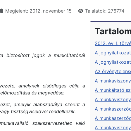
Megjelent: 2012. november 15
Találatok: 276774
Tartalo
2012. évi I. tö
A jognyilatkoza
 biztosított jogok a munkáltatónál
A jognyilatkoza
Az érvénytelens
A munkaviszony
vezete, amelynek elsődleges célja a
A munkáltató s
 előmozdítása és megvédése,
A munkaviszony 
ezet, amelyik alapszabálya szerint a
A munkaszerződé
agy tisztségviselővel rendelkezik.
A munkaszerződ
unkavállaló szakszervezethez való
A munkaviszony