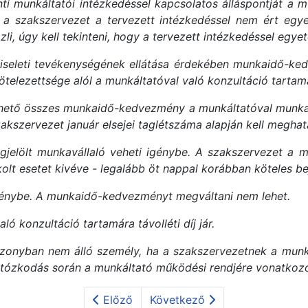
ti munkáltatói intézkedéssel kapcsolatos álláspontját a mu
a a szakszervezet a tervezett intézkedéssel nem ért egye
i, úgy kell tekinteni, hogy a tervezett intézkedéssel egyet
viseleti tevékenységének ellátása érdekében munkaidő-ked
telezettsége alól a munkáltatóval való konzultáció tartam
vehető összes munkaidő-kedvezmény a munkáltatóval munkav
szervezet január elsejei taglétszáma alapján kell meghat
jelölt munkavállaló veheti igénybe. A szakszervezet a
kolt esetet kivéve - legalább öt nappal korábban köteles bej
énybe. A munkaidő-kedvezményt megváltani nem lehet.
 konzultáció tartamára távolléti díj jár.
zonyban nem álló személy, ha a szakszervezetnek a munká
artózkodás során a munkáltató működési rendjére vonatkozó
Előző
Következő