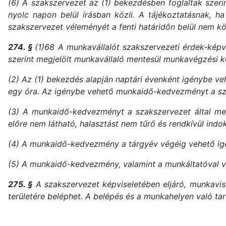
(6) A szakszervezet az (1) bekezdésben foglaltak szerin
nyolc napon belül írásban közli. A tájékoztatásnak, h
szakszervezet véleményét a fenti határidőn belül nem közl
274. §
(1)68 A munkavállalót szakszervezeti érdek-kép
szerint megjelölt munkavállaló mentesül munkavégzési kö
(2) Az (1) bekezdés alapján naptári évenként igénybe 
egy óra. Az igénybe vehető munkaidő-kedvezményt a szak
(3) A munkaidő-kedvezményt a szakszervezet által meg
előre nem látható, halasztást nem tűrő és rendkívül indo
(4) A munkaidő-kedvezmény a tárgyév végéig vehető ig
(5) A munkaidő-kedvezmény, valamint a munkáltatóval való
275. §
A szakszervezet képviseletében eljáró, munkavis
területére beléphet. A belépés és a munkahelyen való t