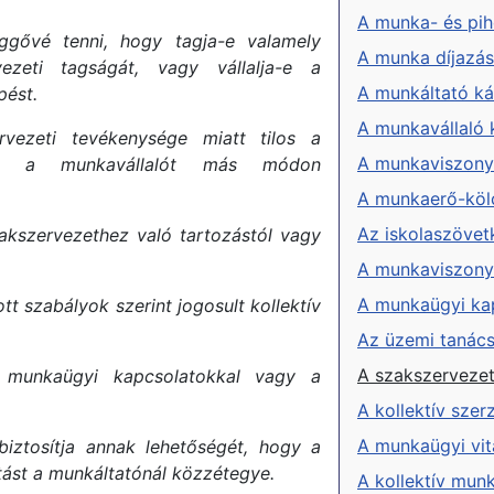
A munka- és pi
ggővé tenni, hogy tagja-e valamely
A munka díjazá
vezeti tagságát, vagy vállalja-e a
A munkáltató kár
pést.
A munkavállaló k
rvezeti tevékenysége miatt tilos a
A munkaviszony 
agy a munkavállalót más módon
A munkaerő-köl
Az iskolaszövet
zakszervezethez való tartozástól vagy
A munkaviszony
A munkaügyi ka
t szabályok szerint jogosult kollektív
Az üzemi tanác
A szakszerveze
a munkaügyi kapcsolatokkal vagy a
A kollektív sze
A munkaügyi vit
biztosítja annak lehetőségét, hogy a
tást a munkáltatónál közzétegye.
A kollektív munk