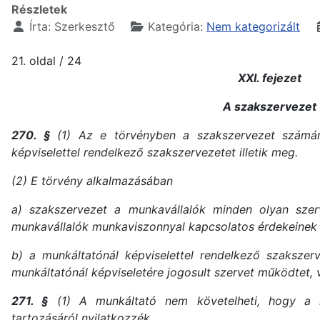
Részletek
Írta:
Szerkesztő
Kategória:
Nem kategorizált
21. oldal / 24
XXI. fejezet
A szakszervezet
270. §
(1) Az e törvényben a szakszervezet számára
képviselettel rendelkező szakszervezetet illetik meg.
(2) E törvény alkalmazásában
a) szakszervezet a munkavállalók minden olyan szer
munkavállalók munkaviszonnyal kapcsolatos érdekeinek
b) a munkáltatónál képviselettel rendelkező szakszerv
munkáltatónál képviseletére jogosult szervet működtet, v
271. §
(1) A munkáltató nem követelheti, hogy a m
tartozásáról nyilatkozzék.