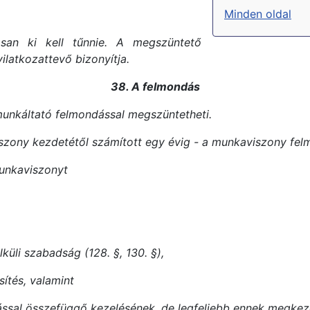
Minden oldal
san ki kell tűnnie. A megszüntető
ilatkozattevő bizonyítja.
38. A felmondás
munkáltató felmondással megszüntetheti.
iszony kezdetétől számított egy évig - a munkaviszony fe
munkaviszonyt
küli szabadság (128. §, 130. §),
sítés, valamint
árással összefüggő kezelésének, de legfeljebb ennek megkez