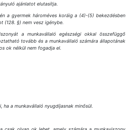
yuló ajánlatot elutasítja.
tén a gyermek hároméves koráig a (4)-(5) bekezdésben
ot (128. §) nem vesz igénybe.
aviszonyát a munkavállaló egészségi okkal összefüggő
oztatható tovább és a munkavállaló számára állapotának
s ok nélkül nem fogadja el.
, ha a munkavállaló nyugdíjasnak minősül.
ka csak olyan ok lehet, amely számára a munkaviszony