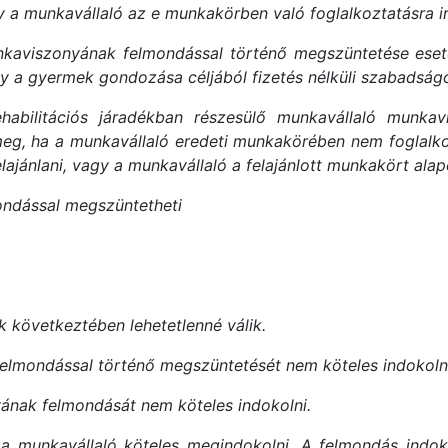
a munkavállaló az e munkakörben való foglalkoztatásra irán
kaviszonyának felmondással történő megszüntetése ese
agy a gyermek gondozása céljából fizetés nélküli szabadság
ehabilitációs járadékban részesülő munkavállaló munk
meg, ha a munkavállaló eredeti munkakörében nem foglalk
ánlani, vagy a munkavállaló a felajánlott munkakört alapo
ondással megszüntetheti
k következtében lehetetlenné válik.
elmondással történő megszüntetését nem köteles indokolni
yának felmondását nem köteles indokolni.
 a munkavállaló köteles megindokolni. A felmondás indo