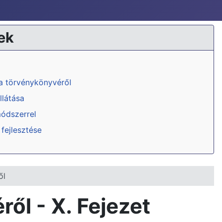
ek
ka törvénykönyvéről
llátása
módszerrel
 fejlesztése
ől
ől - X. Fejezet