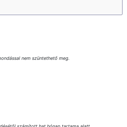
lmondással nem szüntethető meg.
désétől számított hat hónap tartama alatt.