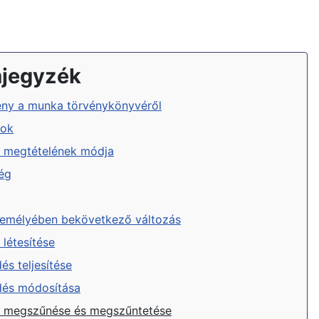
mjegyzék
rvény a munka törvénykönyvéről
tok
t megtételének módja
ég
zemélyében bekövetkező változás
létesítése
s teljesítése
és módosítása
 megszűnése és megszűntetése