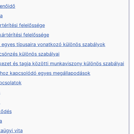
henőidő
sa
térítési felelőssége
ártérítési felelőssége
egyes típusaira vonatkozó különös szabályok
csönzés különös szabályai
kezet és tagja közötti munkaviszony különös szabályai
hoz kapcsolódó egyes megállapodások
pcsolatok
s
t
rződés
a
aügyi vita