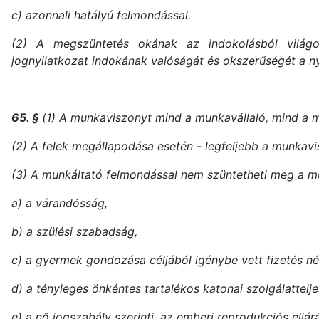
c) azonnali hatályú felmondással.
(2) A megszüntetés okának az indokolásból világo
jognyilatkozat indokának valóságát és okszerűségét a ny
65. §
(1) A munkaviszonyt mind a munkavállaló, mind a 
(2) A felek megállapodása esetén - legfeljebb a munkav
(3) A munkáltató felmondással nem szüntetheti meg a 
a) a várandósság,
b) a szülési szabadság,
c) a gyermek gondozása céljából igénybe vett fizetés nél
d) a tényleges önkéntes tartalékos katonai szolgálattelje
e) a nő jogszabály szerinti, az emberi reprodukciós elj