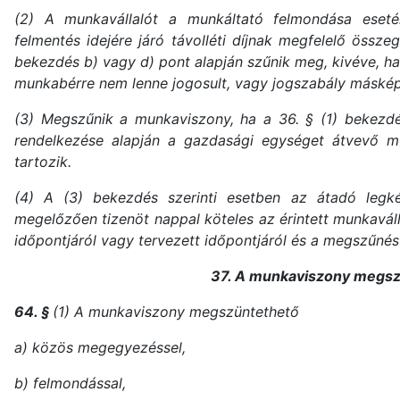
(2) A munkavállalót a munkáltató felmondása eset
felmentés idejére járó távolléti díjnak megfelelő össze
bekezdés b) vagy d) pont alapján szűnik meg, kivéve, h
munkabérre nem lenne jogosult, vagy jogszabály máskép
(3) Megszűnik a munkaviszony, ha a 36. § (1) bekezdé
rendelkezése alapján a gazdasági egységet átvevő m
tartozik.
(4) A (3) bekezdés szerinti esetben az átadó leg
megelőzően tizenöt nappal köteles az érintett munkavál
időpontjáról vagy tervezett időpontjáról és a megszűnés
37. A munkaviszony megs
64. §
(1) A munkaviszony megszüntethető
a) közös megegyezéssel,
b) felmondással,