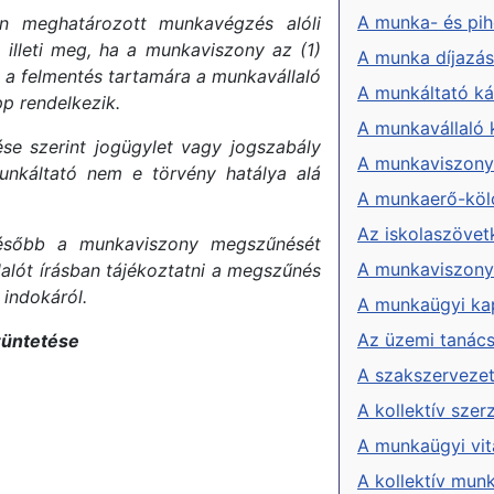
A munka- és pi
én meghatározott munkavégzés alóli
g illeti meg, ha a munkaviszony az (1)
A munka díjazá
a a felmentés tartamára a munkavállaló
A munkáltató kár
p rendelkezik.
A munkavállaló k
se szerint jogügylet vagy jogszabály
A munkaviszony 
unkáltató nem e törvény hatálya alá
A munkaerő-köl
Az iskolaszövet
később a munkaviszony megszűnését
A munkaviszony
lalót írásban tájékoztatni a megszűnés
 indokáról.
A munkaügyi ka
Az üzemi tanác
züntetése
A szakszerveze
A kollektív sze
A munkaügyi vit
A kollektív munk