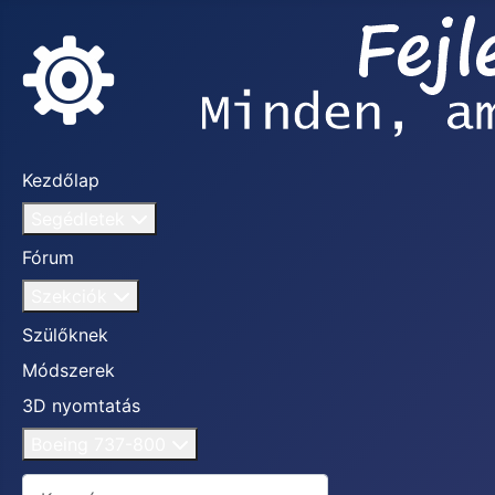
Kezdőlap
Segédletek
Fórum
Szekciók
Szülőknek
Módszerek
3D nyomtatás
Boeing 737-800
Keresés...