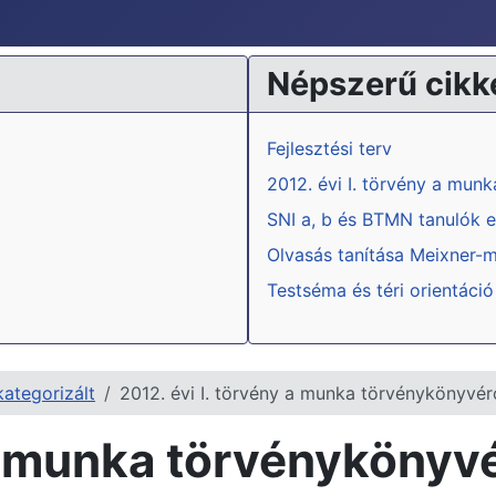
Népszerű cikk
Fejlesztési terv
2012. évi I. törvény a mun
SNI a, b és BTMN tanulók e
Olvasás tanítása Meixner-
Testséma és téri orientáció
ategorizált
2012. évi I. törvény a munka törvénykönyvér
a munka törvénykönyvér