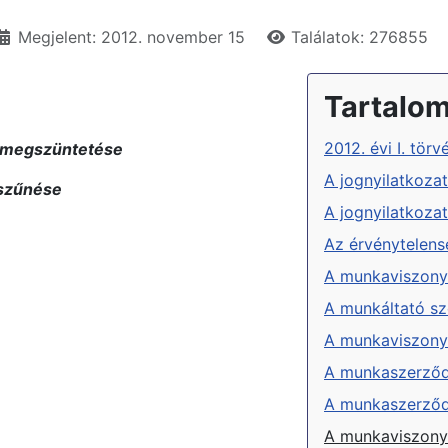
Megjelent: 2012. november 15
Találatok: 276855
Tartalo
2012. évi I. tö
 megszüntetése
A jognyilatkoza
szűnése
A jognyilatkoza
Az érvénytelens
A munkaviszony
A munkáltató s
A munkaviszony 
A munkaszerződé
A munkaszerződ
A munkaviszony