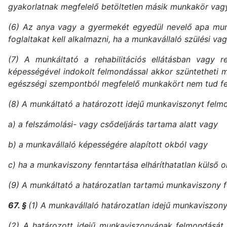
gyakorlatnak megfelelő betöltetlen másik munkakör vagy 
(6) Az anya vagy a gyermekét egyedül nevelő apa mun
foglaltakat kell alkalmazni, ha a munkavállaló szülési v
(7) A munkáltató a rehabilitációs ellátásban vagy r
képességével indokolt felmondással akkor szüntetheti 
egészségi szempontból megfelelő munkakört nem tud felaj
(8) A munkáltató a határozott idejű munkaviszonyt felm
a) a felszámolási- vagy csődeljárás tartama alatt vagy
b) a munkavállaló képességére alapított okból vagy
c) ha a munkaviszony fenntartása elháríthatatlan külső o
(9) A munkáltató a határozatlan tartamú munkaviszony f
67. §
(1) A munkavállaló határozatlan idejű munkaviszon
(2) A határozott idejű munkaviszonyának felmondását