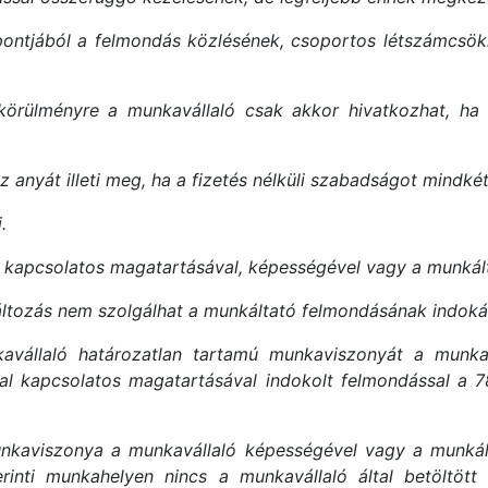
ontjából a felmondás közlésének, csoportos létszámcsökke
örülményre a munkavállaló csak akkor hivatkozhat, ha
anyát illeti meg, ha a fizetés nélküli szabadságot mindkét
.
 kapcsolatos magatartásával, képességével vagy a munkál
ltozás nem szolgálhat a munkáltató felmondásának indoká
állaló határozatlan tartamú munkaviszonyát a munkavá
l kapcsolatos magatartásával indokolt felmondással a 7
nkaviszonya a munkavállaló képességével vagy a munká
inti munkahelyen nincs a munkavállaló által betöltöt