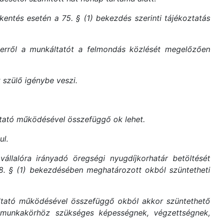
ntés esetén a 75. § (1) bekezdés szerinti tájékoztatás
 erről a munkáltatót a felmondás közlését megelőzően
 szülő igénybe veszi.
tató működésével összefüggő ok lehet.
ul.
llalóra irányadó öregségi nyugdíjkorhatár betöltését
8. § (1) bekezdésében meghatározott okból szüntetheti
ltató működésével összefüggő okból akkor szüntethető
t munkakörhöz szükséges képességnek, végzettségnek,