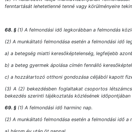
fenntartását lehetetlenné tenné vagy körülményeire tekin
68. §
(1) A felmondási idő legkorábban a felmondás köz
(2) A munkáltató felmondása esetén a felmondási idő l
a) a betegség miatti keresőképtelenség, legfeljebb azon
b) a beteg gyermek ápolása címén fennálló keresőképte
c) a hozzátartozó otthoni gondozása céljából kapott fiz
(3) A (2) bekezdésben foglaltakat csoportos létszámcs
bekezdés szerinti tájékoztatás közlésének időpontjában 
69. §
(1) A felmondási idő harminc nap.
(2) A munkáltató felmondása esetén a felmondási idő a 
a) három év után öt nappal,