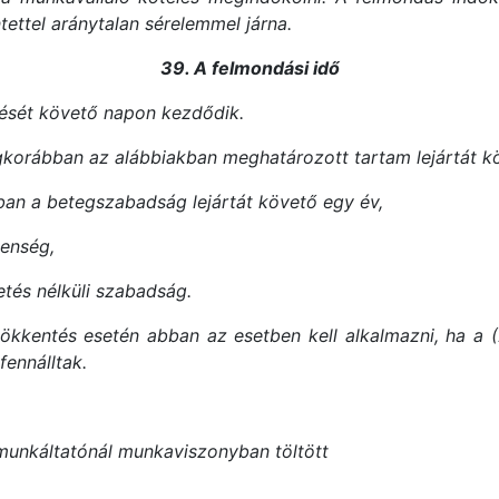
tettel aránytalan sérelemmel járna.
39. A felmondási idő
lését követő napon kezdődik.
egkorábban az alábbiakban meghatározott tartam lejártát 
ban a betegszabadság lejártát követő egy év,
lenség,
etés nélküli szabadság.
ökkentés esetén abban az esetben kell alkalmazni, ha a
fennálltak.
munkáltatónál munkaviszonyban töltött