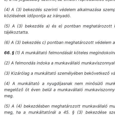
(4) A (3) bekezdés szerinti védelem alkalmazása szemp
közlésének időpontja az irányadó.
(5) A (3) bekezdés a) és e) pontban meghatározott k
tájékoztatta.
(6) A (3) bekezdés c) pontban meghatározott védelem az 
66. §
(1) A munkáltató felmondását köteles megindokolni
(2) A felmondás indoka a munkavállaló munkaviszonnyal
(3) Kizárólag a munkáltató személyében bekövetkező vá
(4) A munkáltató a nyugdíjasnak nem minősülő munkav
megelőző öt éven belül a munkavállaló munkaviszonnya
meg.
(5) A (4) bekezdésben meghatározott munkavállaló mu
meg, ha a munkáltatónál a 45. § (3) bekezdése szer