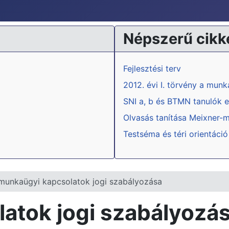
Népszerű cikk
Fejlesztési terv
2012. évi I. törvény a mun
SNI a, b és BTMN tanulók e
Olvasás tanítása Meixner-
Testséma és téri orientáció
munkaügyi kapcsolatok jogi szabályozása
atok jogi szabályozá