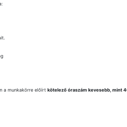
a:
it.
ag
en a munkakörre előírt
kötelező óraszám kevesebb, mint 