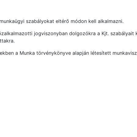
munkaügyi szabályokat eltérő módon kell alkalmazni.
alkalmazotti jogviszonyban dolgozókra a Kjt. szabályait k
takra.
kben a Munka törvénykönyve alapján létesített munkaviszon