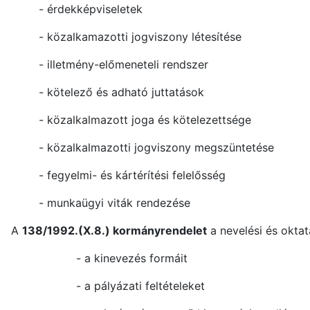
-
érdekképviseletek
-
közalkamazotti jogviszony létesítése
-
illetmény-előmeneteli rendszer
-
kötelező és adható juttatások
-
közalkalmazott joga és kötelezettsége
-
közalkalmazotti jogviszony megszüntetése
- fegyelmi- és kártérítési felelősség
-
munkaügyi viták rendezése
A
138/1992.(X.8.) kormányrendelet
a nevelési és okta
-
a kinevezés formáit
-
a pályázati feltételeket