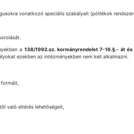
gusokra vonatkozó speciális szabályait (pótlékok rendszer
orolását.
ényekben a
138/1992.sz. kormányrendelet 7-16.§.- át és 
ályokat ezekben az intézményekben nem kell alkalmazni.
formáit,
ől való eltérés lehetőségeit,