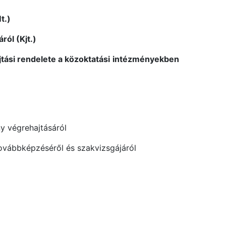
t.)
ról (Kjt.)
tási rendelete a közoktatási
intézményekben
ny végrehajtásáról
továbbképzéséről és szakvizsgájáról