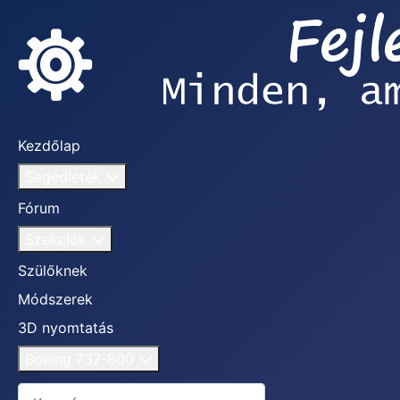
Kezdőlap
Segédletek
Fórum
Szekciók
Szülőknek
Módszerek
3D nyomtatás
Boeing 737-800
Keresés...