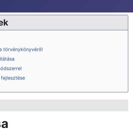
ek
ka törvénykönyvéről
llátása
módszerrel
 fejlesztése
sa