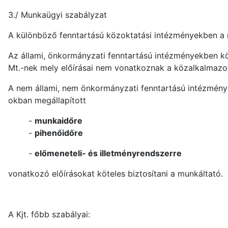
3./ Munkaügyi szabályzat
A különböző fenntartású közoktatási intézményekben a 
Az állami, önkormányzati fenntartású intézményekben köz
Mt.-nek mely előírásai nem vonatkoznak a közalkalmazot
A nem állami, nem önkormányzati fenntartású intézménye
okban megállapított
-
munkaidőre
-
pihenőidőre
-
előmeneteli- és illetményrendszerre
vonatkozó előírásokat köteles biztosítani a munkáltató.
A Kjt. főbb szabályai: