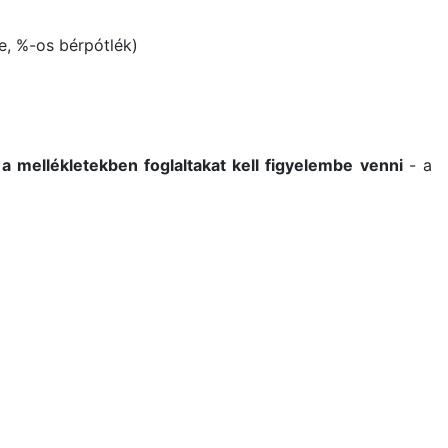
e, %-os bérpótlék)
a mellékletekben foglaltakat kell figyelembe venni
- a