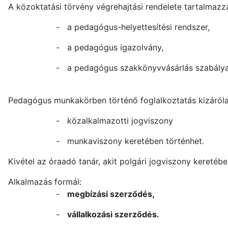
A közoktatási törvény végrehajtási rendelete tartalmazz
-
a pedagógus-helyettesítési rendszer,
-
a pedagógus igazolvány,
-
a pedagógus szakkönyvvásárlás szabálya
Pedagógus munkakörben történő foglalkoztatás kizáról
-
közalkalmazotti jogviszony
-
munkaviszony keretében történhet.
Kivétel az óraadó tanár, akit polgári jogviszony keretéb
Alkalmazás formái:
-
megbízási szerződés,
-
vállalkozási szerződés.