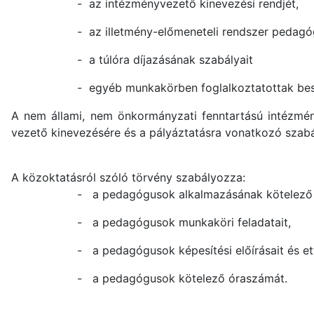
-
az intézményvezető kinevezési rendjét,
-
az illetmény-előmeneteli rendszer pedagó
-
a túlóra díjazásának szabályait
-
egyéb munkakörben foglalkoztatottak bes
A nem állami, nem önkormányzati fenntartású intézm
vezető kinevezésére és a pályáztatásra vonatkozó szab
A közoktatásról szóló törvény szabályozza:
-
a pedagógusok alkalmazásának kötelező 
-
a pedagógusok munkaköri feladatait,
-
a pedagógusok képesítési előírásait és ett
-
a pedagógusok kötelező óraszámát.