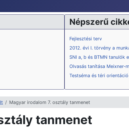
Népszerű cikk
Fejlesztési terv
2012. évi I. törvény a mun
SNI a, b és BTMN tanulók e
Olvasás tanítása Meixner-
Testséma és téri orientáció
lt
Magyar irodalom 7. osztály tanmenet
sztály tanmenet