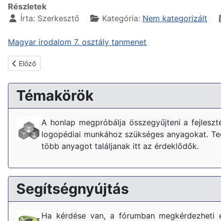
Részletek
Írta:
Szerkesztő
Kategória:
Nem kategorizált
Magyar irodalom 7. osztály tanmenet
Előző cikk: Matematika tanmenet 8. osztály
Előző
Témakörök
A honlap megpróbálja összegyűjteni a fejlesz
logopédiai munkához szükséges anyagokat. Tegy
több anyagot találjanak itt az érdeklődők.
Segítségnyújtás
Ha kérdése van, a fórumban megkérdezheti 