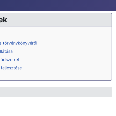
ek
ka törvénykönyvéről
llátása
módszerrel
 fejlesztése