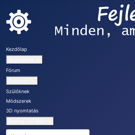
Kezdőlap
Segédletek
Fórum
Szekciók
Szülőknek
Módszerek
3D nyomtatás
Boeing 737-800
Keresés...