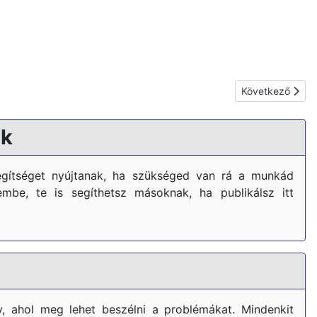
Következő cikk:
Következő
k
gítséget nyújtanak, ha szükséged van rá a munkád
embe, te is segíthetsz másoknak, ha publikálsz itt
, ahol meg lehet beszélni a problémákat. Mindenkit