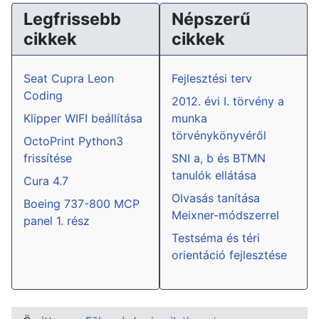
Legfrissebb
Népszerű
cikkek
cikkek
Seat Cupra Leon
Fejlesztési terv
Coding
2012. évi I. törvény a
Klipper WIFI beállítása
munka
törvénykönyvéről
OctoPrint Python3
frissítése
SNI a, b és BTMN
tanulók ellátása
Cura 4.7
Olvasás tanítása
Boeing 737-800 MCP
Meixner-módszerrel
panel 1. rész
Testséma és téri
orientáció fejlesztése