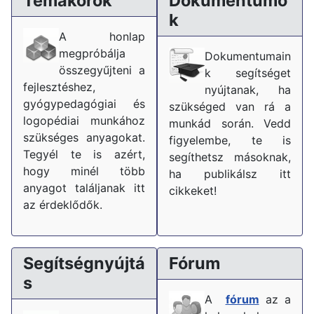
Témakörök
Dokumentumo
k
A honlap
megpróbálja
Dokumentumain
összegyűjteni a
k segítséget
fejlesztéshez,
nyújtanak, ha
gyógypedagógiai és
szükséged van rá a
logopédiai munkához
munkád során. Vedd
szükséges anyagokat.
figyelembe, te is
Tegyél te is azért,
segíthetsz másoknak,
hogy minél több
ha publikálsz itt
anyagot találjanak itt
cikkeket!
az érdeklődők.
Segítségnyújtá
Fórum
s
A
fórum
az a