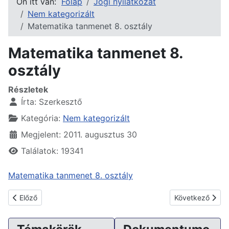
Ön itt van:
Főlap
Jogi nyilatkozat
Nem kategorizált
Matematika tanmenet 8. osztály
Matematika tanmenet 8.
osztály
Részletek
Írta:
Szerkesztő
Kategória:
Nem kategorizált
Megjelent: 2011. augusztus 30
Találatok: 19341
Matematika tanmenet 8. osztály
Előző cikk: Tanmenetek az enyhén értelmi fogyatékos tanulók ne
Következő cikk:
Előző
Következő