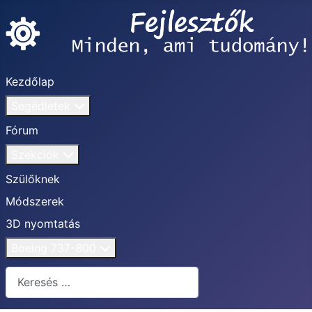
Kezdőlap
Segédletek
Fórum
Szekciók
Szülőknek
Módszerek
3D nyomtatás
Boeing 737-800
Keresés...