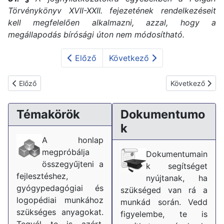
Törvénykönyv XVII-XXII. fejezetének rendelkezéseit
kell megfelelően alkalmazni, azzal, hogy a
megállapodás bírósági úton nem módosítható.
Előző
Következő
Előző cikk: Neveléssel-oktatással lekötött óraszámok változása
Következő cikk:
Előző
Következő
Témakörök
Dokumentumo
k
A honlap
megpróbálja
Dokumentumain
összegyűjteni a
k segítséget
fejlesztéshez,
nyújtanak, ha
gyógypedagógiai és
szükséged van rá a
logopédiai munkához
munkád során. Vedd
szükséges anyagokat.
figyelembe, te is
Tegyél te is azért,