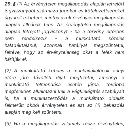
29. §
(1) Az érvénytelen megállapodás alapján létrejött
jogviszonyból származó jogokat és kötelezettségeket
úgy kell tekinteni, mintha azok érvényes megállapodás
alapján állnának fenn. Az érvénytelen megállapodás
alapján létrejött jogviszonyt - ha e törvény eltérően
nem rendelkezik - a munkáltató köteles
haladéktalanul, azonnali hatállyal megszüntetni,
feltéve, hogy az érvénytelenség okát a felek nem
hárítják el.
(2) A munkáltató köteles a munkavállalónak annyi
időre járó távolléti díjat megfizetni, amennyi a
munkáltató felmondása esetén járna, továbbá
megfelelően alkalmazni kell a végkielégítés szabályait
is, ha a munkaszerződés a munkáltató oldalán
felmerült okból érvénytelen és azt az (1) bekezdés
alapján meg kell szüntetni.
(3) Ha a megállapodás valamely része érvénytelen,