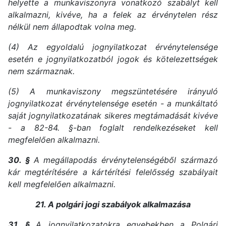
helyette a munkaviszonyra vonatkozó szabályt kell
alkalmazni, kivéve, ha a felek az érvénytelen rész
nélkül nem állapodtak volna meg.
(4) Az egyoldalú jognyilatkozat érvénytelensége
esetén e jognyilatkozatból jogok és kötelezettségek
nem származnak.
(5) A munkaviszony megszüntetésére irányuló
jognyilatkozat érvénytelensége esetén - a munkáltató
saját jognyilatkozatának sikeres megtámadását kivéve
- a 82-84. §-ban foglalt rendelkezéseket kell
megfelelően alkalmazni.
30. §
A megállapodás érvénytelenségéből származó
kár megtérítésére a kártérítési felelősség szabályait
kell megfelelően alkalmazni.
21. A polgári jogi szabályok alkalmazása
31. §
A jognyilatkozatokra egyebekben a Polgári