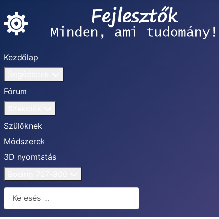
Kezdőlap
Segédletek
Fórum
Szekciók
Szülőknek
Módszerek
3D nyomtatás
Boeing 737-800
Keresés...