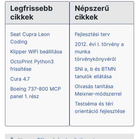
Legfrissebb
Népszerű
cikkek
cikkek
Seat Cupra Leon
Fejlesztési terv
Coding
2012. évi I. törvény a
Klipper WIFI beállítása
munka
törvénykönyvéről
OctoPrint Python3
frissítése
SNI a, b és BTMN
tanulók ellátása
Cura 4.7
Olvasás tanítása
Boeing 737-800 MCP
Meixner-módszerrel
panel 1. rész
Testséma és téri
orientáció fejlesztése