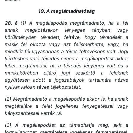
19. A megtámadhatóság
28. §
(1) A megállapodás megtámadható, ha a fél
annak megkötésekor lényeges tényben vagy
körülményben tévedett, feltéve, hogy tévedését a
másik fél okozta vagy azt felismerhette, vagy, ha
mindkét fél ugyanabban a téves feltevésben volt. Jogi
kérdésben való tévedés címén a megállapodást akkor
lehet megtámadni, ha a tévedés lényeges volt és a
munkakörében eljáró jogi szakértő a feleknek
együttesen adott a jogszabályok tartalmára nézve
nyilvánvalóan téves tájékoztatást.
(2) Megtámadható a megállapodás akkor is, ha annak
megtételére a felet jogellenes fenyegetéssel vagy
kényszerítéssel vették rá.
(3) A megállapodást az támadhatja meg, akit a
jognyilatkozat megtételére jogellenes fenyegetéssel,