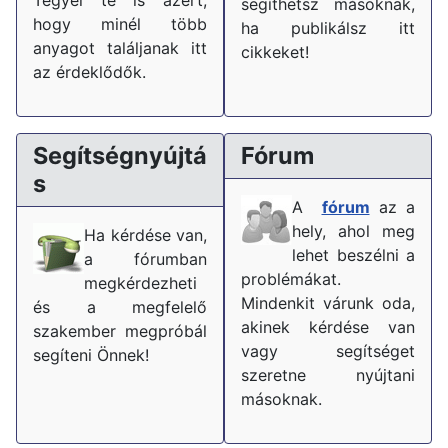
segíthetsz másoknak,
hogy minél több
ha publikálsz itt
anyagot találjanak itt
cikkeket!
az érdeklődők.
Segítségnyújtá
Fórum
s
A
fórum
az a
hely, ahol meg
Ha kérdése van,
lehet beszélni a
a fórumban
problémákat.
megkérdezheti
Mindenkit várunk oda,
és a megfelelő
akinek kérdése van
szakember megpróbál
vagy segítséget
segíteni Önnek!
szeretne nyújtani
másoknak.