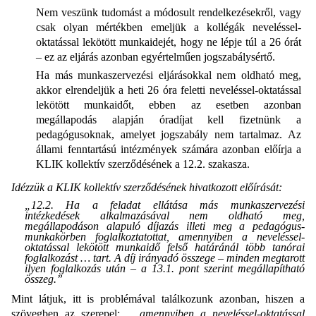
Nem veszünk tudomást a módosult rendelkezésekről, vagy
csak olyan mértékben emeljük a kollégák neveléssel-
oktatással lekötött munkaidejét, hogy ne lépje túl a 26 órát
– ez az eljárás azonban egyértelműen jogszabálysértő.
Ha más munkaszervezési eljárásokkal nem oldható meg,
akkor elrendeljük a heti 26 óra feletti neveléssel-oktatással
lekötött munkaidőt, ebben az esetben azonban
megállapodás alapján óradíjat kell fizetnünk a
pedagógusoknak, amelyet jogszabály nem tartalmaz. Az
állami fenntartású intézmények számára azonban előírja a
KLIK kollektív szerződésének a 12.2. szakasza.
Idézzük a KLIK kollektív szerződésének hivatkozott előírását:
„12.2. Ha a feladat ellátása más munkaszervezési
intézkedések alkalmazásával nem oldható meg,
megállapodáson alapuló díjazás illeti meg a pedagógus-
munkakörben foglalkoztatottat, amennyiben a neveléssel-
oktatással lekötött munkaidő felső határánál több tanórai
foglalkozást … tart. A díj irányadó összege – minden megtarott
ilyen foglalkozás után – a 13.1. pont szerint megállapítható
összeg.”
Mint látjuk, itt is problémával találkozunk azonban, hiszen a
szövegben az szerepel: „
, amennyiben a neveléssel-oktatással