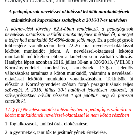
szabályváltozásokat, amit érdemes áttekinteni.
A pedagógusok neveléssel-oktatással lekötött munkaidejének
számításával kapcsolatos szabályok a 2016/17-es tanévben
A köznevelési törvény 62.§-ában rendelkezik a pedagógusok
neveléssel-oktatással lekötött munkaidejének mértékéről, amelyet
a teljes heti munkaidő 55-65%-ában jelöl meg.
Ez a pedagógusok
többségére vonatkozóan heti 22-26 óra neveléssel-oktatással
lekötött munkaidőt jelent. A neveléssel-oktatással lekötött
munkaidő mértékében ebben a tanévben sem várható változás.
Hatályba lépett azonban 2016. július 30-án a 326/2013. (VIII.30.)
Kormányrendelet módosítása, amelynek 17.§-a jelentős
változásokat tartalmaz a kötött munkaidő, valamint a neveléssel-
oktatással lekötött munkaidő vonatkozásában. Tekintsük át
először a Kormányrendelet szóban forgó paragrafusának teljes
szövegét.
A 2016. július 30-i hatállyal jelentősen változott, új
szövegrészekkel bővült részeket *-gal jelöltük meg és pirossal
emeltük ki.
17. § (1) Nevelési-oktatási intézményben a pedagógus számára a
kötött munkaidőnek neveléssel-oktatással le nem kötött részében
1. foglalkozások, tanítási órák előkészítése,
2. a gyermekek, tanulók teljesítményének értékelése,