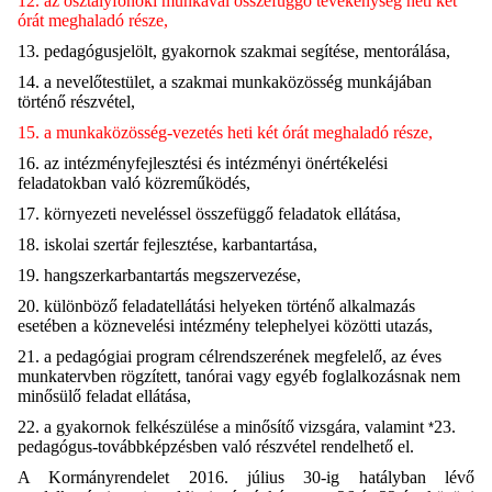
12. az osztályfőnöki munkával összefüggő tevékenység heti két
órát meghaladó része,
13. pedagógusjelölt, gyakornok szakmai segítése, mentorálása,
14. a nevelőtestület, a szakmai munkaközösség munkájában
történő részvétel,
15. a munkaközösség-vezetés heti két órát meghaladó része,
16. az intézményfejlesztési és intézményi önértékelési
feladatokban való közreműködés,
17. környezeti neveléssel összefüggő feladatok ellátása,
18. iskolai szertár fejlesztése, karbantartása,
19. hangszerkarbantartás megszervezése,
20. különböző feladatellátási helyeken történő alkalmazás
esetében a köznevelési intézmény telephelyei közötti utazás,
21. a pedagógiai program célrendszerének megfelelő, az éves
munkatervben rögzített, tanórai vagy egyéb foglalkozásnak nem
minősülő feladat ellátása,
22. a gyakornok felkészülése a minősítő vizsgára, valamint
23.
*
pedagógus-továbbképzésben való részvétel rendelhető el.
A Kormányrendelet 2016. július 30-ig hatályban lévő