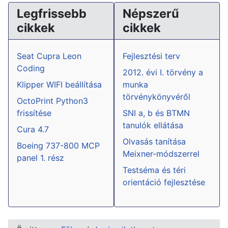
Legfrissebb
Népszerű
cikkek
cikkek
Seat Cupra Leon
Fejlesztési terv
Coding
2012. évi I. törvény a
Klipper WIFI beállítása
munka
törvénykönyvéről
OctoPrint Python3
frissítése
SNI a, b és BTMN
tanulók ellátása
Cura 4.7
Olvasás tanítása
Boeing 737-800 MCP
Meixner-módszerrel
panel 1. rész
Testséma és téri
orientáció fejlesztése