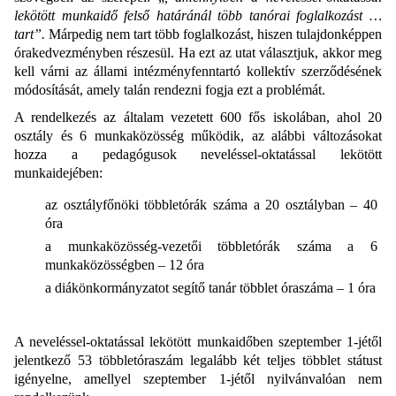
lekötött munkaidő felső határánál több tanórai foglalkozást …
tart”.
Márpedig nem tart több foglalkozást, hiszen tulajdonképpen
órakedvezményben részesül. Ha ezt az utat választjuk, akkor meg
kell várni az állami intézményfenntartó kollektív szerződésének
módosítását, amely talán rendezni fogja ezt a problémát.
A rendelkezés az általam vezetett 600 fős iskolában, ahol 20
osztály és 6 munkaközösség működik, az alábbi változásokat
hozza a pedagógusok neveléssel-oktatással lekötött
munkaidejében:
az osztályfőnöki többletórák száma a 20 osztályban – 40
óra
a munkaközösség-vezetői többletórák száma a 6
munkaközösségben – 12 óra
a diákönkormányzatot segítő tanár többlet óraszáma – 1 óra
A neveléssel-oktatással lekötött munkaidőben szeptember 1-jétől
jelentkező 53 többletóraszám legalább két teljes többlet státust
igényelne, amellyel szeptember 1-jétől nyilvánvalóan nem