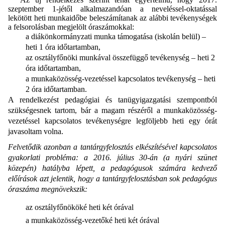
szeptember 1-jétől alkalmazandóan a neveléssel-oktatással
lekötött heti munkaidőbe beleszámítanak az alábbi tevékenységek
a felsorolásban megjelölt óraszámokkal:
a diákönkormányzati munka támogatása (iskolán belül) –
heti 1 óra időtartamban,
az osztályfőnöki munkával összefüggő tevékenység – heti 2
óra időtartamban,
a munkaközösség-vezetéssel kapcsolatos tevékenység – heti
2 óra időtartamban.
A rendelkezést pedagógiai és tanügyigazgatási szempontból
szükségesnek tartom, bár a magam részéről a munkaközösség-
vezetéssel kapcsolatos tevékenységre legföljebb heti egy órát
javasoltam volna.
Felvetődik azonban a tantárgyfelosztás elkészítésével kapcsolatos
gyakorlati probléma: a 2016. július 30-án (a nyári szünet
közepén) hatályba lépett, a pedagógusok számára kedvező
előírások azt jelentik, hogy a tantárgyfelosztásban sok pedagógus
óraszáma megnövekszik:
az osztályfőnököké heti két órával
a munkaközösség-vezetőké heti két órával