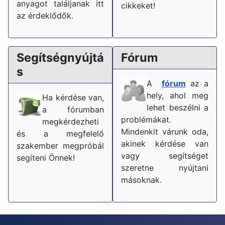
anyagot találjanak itt
cikkeket!
az érdeklődők.
Segítségnyújtá
Fórum
s
A
fórum
az a
hely, ahol meg
Ha kérdése van,
lehet beszélni a
a fórumban
problémákat.
megkérdezheti
Mindenkit várunk oda,
és a megfelelő
akinek kérdése van
szakember megpróbál
vagy segítséget
segíteni Önnek!
szeretne nyújtani
másoknak.