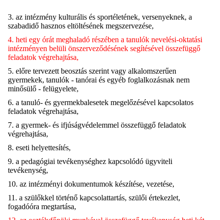
3. az intézmény kulturális és sportéletének, versenyeknek, a
szabadidő hasznos eltöltésének megszervezése,
4. heti egy órát meghaladó részében a tanulók nevelési-oktatási
intézményen belüli önszerveződésének segítésével összefüggő
feladatok végrehajtása,
5. előre tervezett beosztás szerint vagy alkalomszerűen
gyermekek, tanulók - tanórai és egyéb foglalkozásnak nem
minősülő - felügyelete,
6. a tanuló- és gyermekbalesetek megelőzésével kapcsolatos
feladatok végrehajtása,
7. a gyermek- és ifjúságvédelemmel összefüggő feladatok
végrehajtása,
8. eseti helyettesítés,
9. a pedagógiai tevékenységhez kapcsolódó ügyviteli
tevékenység,
10. az intézményi dokumentumok készítése, vezetése,
11. a szülőkkel történő kapcsolattartás, szülői értekezlet,
fogadóóra megtartása,