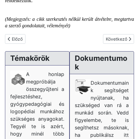
rendelkezünk.
(Megjegyzés: a cikk szerkesztés nélkül került átvételre, megtartva
a szerző gondolatait, véleményét)
Előző cikk: Seat Cupra Leon Coding
Következő cikk: 
Előző
Következő
Témakörök
Dokumentumo
k
A honlap
megpróbálja
Dokumentumain
összegyűjteni a
k segítséget
fejlesztéshez,
nyújtanak, ha
gyógypedagógiai és
szükséged van rá a
logopédiai munkához
munkád során. Vedd
szükséges anyagokat.
figyelembe, te is
Tegyél te is azért,
segíthetsz másoknak,
hogy minél több
ha publikálsz itt