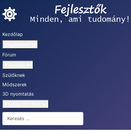
Kezdőlap
Segédletek
Fórum
Szekciók
Szülőknek
Módszerek
3D nyomtatás
Boeing 737-800
Keresés...