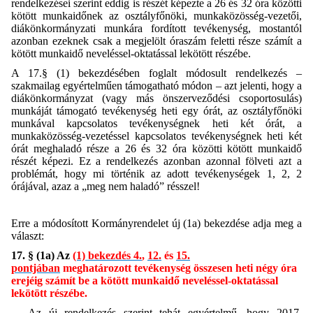
rendelkezései szerint eddig is részét képezte a 26 és 32 óra közötti
kötött munkaidőnek az osztályfőnöki, munkaközösség-vezetői,
diákönkormányzati munkára fordított tevékenység, mostantól
azonban ezeknek csak a megjelölt óraszám feletti része számít a
kötött munkaidő neveléssel-oktatással lekötött részébe.
A 17.§ (1) bekezdésében foglalt módosult rendelkezés –
szakmailag egyértelműen támogatható módon – azt jelenti, hogy a
diákönkormányzat (vagy más önszerveződési csoportosulás)
munkáját támogató tevékenység heti egy órát, az osztályfőnöki
munkával kapcsolatos tevékenységnek heti két órát, a
munkaközösség-vezetéssel kapcsolatos tevékenységnek heti két
órát meghaladó része a 26 és 32 óra közötti kötött munkaidő
részét képezi. Ez a rendelkezés azonban azonnal fölveti azt a
problémát, hogy mi történik az adott tevékenységek 1, 2, 2
órájával, azaz a „meg nem haladó” résszel!
Erre a módosított Kormányrendelet új (1a) bekezdése adja meg a
választ:
17. § (1a) Az
(1) bekezdés 4.
,
12.
és
15.
pontjában
meghatározott tevékenység összesen heti négy óra
erejéig számít be a kötött munkaidő neveléssel-oktatással
lekötött részébe.
Az új rendelkezés szerint tehát egyértelmű, hogy 2017.