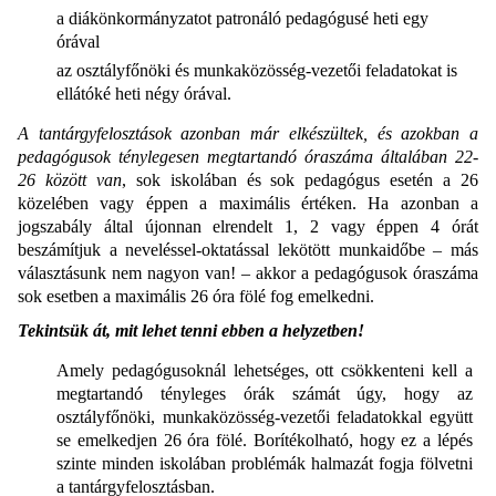
a diákönkormányzatot patronáló pedagógusé heti egy
órával
az osztályfőnöki és munkaközösség-vezetői feladatokat is
ellátóké heti négy órával.
A tantárgyfelosztások azonban már elkészültek, és azokban a
pedagógusok ténylegesen megtartandó óraszáma általában 22-
26 között van
, sok iskolában és sok pedagógus esetén a 26
közelében vagy éppen a maximális értéken. Ha azonban a
jogszabály által újonnan elrendelt 1, 2 vagy éppen 4 órát
beszámítjuk a neveléssel-oktatással lekötött munkaidőbe – más
választásunk nem nagyon van! – akkor a pedagógusok óraszáma
sok esetben a maximális 26 óra fölé fog emelkedni.
Tekintsük át, mit lehet tenni ebben a helyzetben!
Amely pedagógusoknál lehetséges, ott csökkenteni kell a
megtartandó tényleges órák számát úgy, hogy az
osztályfőnöki, munkaközösség-vezetői feladatokkal együtt
se emelkedjen 26 óra fölé. Borítékolható, hogy ez a lépés
szinte minden iskolában problémák halmazát fogja fölvetni
a tantárgyfelosztásban.