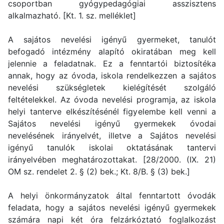
csoportban gyógypedagógiai asszisztens
alkalmazható. [Kt. 1. sz. melléklet]
A sajátos nevelési igényű gyermeket, tanulót
befogadó intézmény alapító okiratában meg kell
jelennie a feladatnak. Ez a fenntartói biztosítéka
annak, hogy az óvoda, iskola rendelkezzen a sajátos
nevelési szükségletek kielégítését szolgáló
feltételekkel. Az óvoda nevelési programja, az iskola
helyi tanterve elkészítésénél figyelembe kell venni a
Sajátos nevelési igényű gyermekek óvodai
nevelésének irányelvét, illetve a Sajátos nevelési
igényű tanulók iskolai oktatásának tantervi
irányelvében meghatározottakat. [28/2000. (IX. 21)
OM sz. rendelet 2. § (2) bek.; Kt. 8/B. § (3) bek.]
A helyi önkormányzatok által fenntartott óvodák
feladata, hogy a sajátos nevelési igényű gyermekek
számára napi két óra felzárkóztató foglalkozást