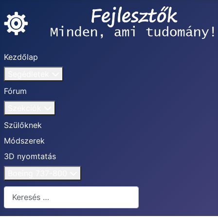
Kezdőlap
Segédletek
Fórum
Szekciók
Szülőknek
Módszerek
3D nyomtatás
Boeing 737-800
Keresés...