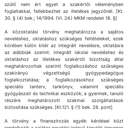
szülő nem ért egyet a szakértői véleményben
foglaltakkal, fellebbezhet az illetékes jegyzőnél. [Kt.
30. § (4) bek.; 14/1994. (VI. 24.) MKM rendelet 18. §]
A közoktatási törvény meghatározza a sajátos
neveléshez, oktatáshoz szükséges feltételeket, ezek
körében külön kitér az integrált nevelésre, oktatásra
az alábbiak szerint: integrált iskolai neveléshez és
oktatáshoz az illetékes szakértői bizottság által
meghatározottak szerinti foglalkozáshoz szükséges
szakirányú végzettségű gyógypedagógus
foglalkoztatása; a foglalkozásokhoz szükséges
speciális tanterv, tankönyv, valamint speciális
gyógyászati és technikai eszközök; a gyermek, tanuló
részére meghatározott szakmai szolgáltatások
biztosítása szükséges. [Kt.121. § (1) bek. 28. pont]
A törvény a finanszírozás egyéb kérdései közt
rendelkezik a sajátos nevelési igényű tanulók ingyenes