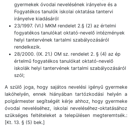
gyermekek óvodai nevelésének irányelve és a
Fogyatékos tanulók iskolai oktatása tantervi
irányelve kiadásáról
23/1997. (VI.) MKM rendelet 2.§ (2) az értelmi
fogyatékos tanulókat oktató-nevelő intézmények
helyi tantervének tartalmi szabályozásáról
rendelkezik.
28/2000. (IX. 21.) OM sz. rendelet 2. § (4) az ép
értelmű fogyatékos tanulókat oktató-nevelő
iskolák helyi tantervének tartalmi szabályozásáról
szól;
A szülő joga, hogy sajátos nevelési igényű gyermeke
lakóhelyén, ennek hiányában tartózkodási helyén a
polgármester segítségét kérje ahhoz, hogy gyermeke
óvodai neveléséhez, iskolai neveléséhez-oktatásához
szükséges feltételeket a településen megteremtsék.:
[Kt. 13. § (5) bek.]