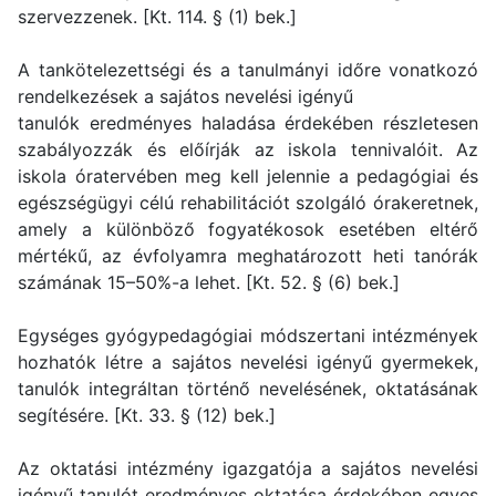
szervezzenek. [Kt. 114. § (1) bek.]
A tankötelezettségi és a tanulmányi időre vonatkozó
rendelkezések a sajátos nevelési igényű
tanulók eredményes haladása érdekében részletesen
szabályozzák és előírják az iskola tennivalóit. Az
iskola óratervében meg kell jelennie a pedagógiai és
egészségügyi célú rehabilitációt szolgáló órakeretnek,
amely a különböző fogyatékosok esetében eltérő
mértékű, az évfolyamra meghatározott heti tanórák
számának 15–50%-a lehet. [Kt. 52. § (6) bek.]
Egységes gyógypedagógiai módszertani intézmények
hozhatók létre a sajátos nevelési igényű gyermekek,
tanulók integráltan történő nevelésének, oktatásának
segítésére. [Kt. 33. § (12) bek.]
Az oktatási intézmény igazgatója a sajátos nevelési
igényű tanulót eredményes oktatása érdekében egyes