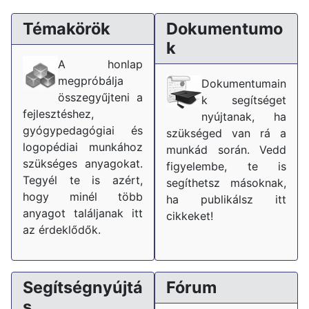
Témakörök
Dokumentumo
k
A honlap
megpróbálja
Dokumentumain
összegyűjteni a
k segítséget
fejlesztéshez,
nyújtanak, ha
gyógypedagógiai és
szükséged van rá a
logopédiai munkához
munkád során. Vedd
szükséges anyagokat.
figyelembe, te is
Tegyél te is azért,
segíthetsz másoknak,
hogy minél több
ha publikálsz itt
anyagot találjanak itt
cikkeket!
az érdeklődők.
Segítségnyújtá
Fórum
s