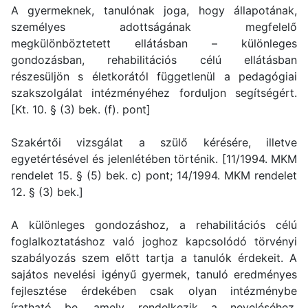
A gyermeknek, tanulónak joga, hogy állapotának,
személyes adottságának megfelelő
megkülönböztetett ellátásban – különleges
gondozásban, rehabilitációs célú ellátásban
részesüljön s életkorától függetlenül a pedagógiai
szakszolgálat intézményéhez forduljon segítségért.
[Kt. 10. § (3) bek. (f). pont]
Szakértői vizsgálat a szülő kérésére, illetve
egyetértésével és jelenlétében történik. [11/1994. MKM
rendelet 15. § (5) bek. c) pont; 14/1994. MKM rendelet
12. § (3) bek.]
A különleges gondozáshoz, a rehabilitációs célú
foglalkoztatáshoz való joghoz kapcsolódó törvényi
szabályozás szem előtt tartja a tanulók érdekeit. A
sajátos nevelési igényű gyermek, tanuló eredményes
fejlesztése érdekében csak olyan intézménybe
íratható be, amely rendelkezik a neveléséhez,