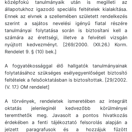
középfokú tanulmányaik után is megilleti az
állapotukhoz igazodó speciális feltételek kialakítása.
Ennek az elvnek a szellemében született rendelkezés
szerint a sajátos nevelési igényű fiatal részére
tanulmányai folytatása során is biztosítani kell a
számára az érettségi, illetve a felvételi vizsgán
nyújtott kedvezményt. [269/2000. (XII.26.) Korm.
Rendelet 9. § (10) bek.]
A fogyatékossággal élő hallgatók tanulmányainak
folytatásához szükséges esélyegyenlőséget biztosító
feltételek a felsőoktatásban is biztosítottak. [29/2002.
(V. 17.) OM rendelet]
A törvények, rendeletek ismeretében az integrált
oktatás jelenleginél kedvezőbb körülményei
teremthetők meg. Javasolt a pontos hivatkozás
érdekében a fenti tájékoztató felsorolás alapján a
jelzett paragrafusok és a hozzájuk fűzött