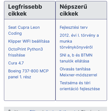
Legfrissebb
Népszerű
cikkek
cikkek
Seat Cupra Leon
Fejlesztési terv
Coding
2012. évi I. törvény a
Klipper WIFI beállítása
munka
törvénykönyvéről
OctoPrint Python3
frissítése
SNI a, b és BTMN
tanulók ellátása
Cura 4.7
Olvasás tanítása
Boeing 737-800 MCP
Meixner-módszerrel
panel 1. rész
Testséma és téri
orientáció fejlesztése