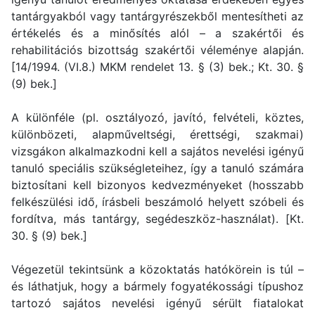
tantárgyakból vagy tantárgyrészekből mentesítheti az
értékelés és a minősítés alól – a szakértői és
rehabilitációs bizottság szakértői véleménye alapján.
[14/1994. (VI.8.) MKM rendelet 13. § (3) bek.; Kt. 30. §
(9) bek.]
A különféle (pl. osztályozó, javító, felvételi, köztes,
különbözeti, alapműveltségi, érettségi, szakmai)
vizsgákon alkalmazkodni kell a sajátos nevelési igényű
tanuló speciális szükségleteihez, így a tanuló számára
biztosítani kell bizonyos kedvezményeket (hosszabb
felkészülési idő, írásbeli beszámoló helyett szóbeli és
fordítva, más tantárgy, segédeszköz-használat). [Kt.
30. § (9) bek.]
Végezetül tekintsünk a közoktatás hatókörein is túl –
és láthatjuk, hogy a bármely fogyatékossági típushoz
tartozó sajátos nevelési igényű sérült fiatalokat