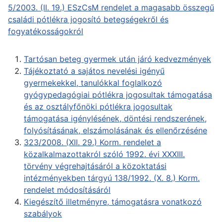
5/2003. (II. 19.) ESzCsM rendelet a magasabb összegű
családi pótlékra jogosító betegségekről és
fogyatékosságokról
Tartósan beteg gyermek után járó kedvezmények
Tájékoztató a sajátos nevelési igényű
gyermekekkel, tanulókkal foglalkozó
gyógypedagógiai pótlékra jogosultak támogatása
és az osztályfőnöki pótlékra jogosultak
támogatása igénylésének, döntési rendszerének,
folyósításának, elszámolásának és ellenőrzéséne
323/2008. (XII. 29.) Korm. rendelet a
közalkalmazottakról szóló 1992. évi XXXIII.
törvény végrehajtásáról a közoktatási
intézményekben tárgyú 138/1992. (X. 8.) Korm.
rendelet módosításáról
Kiegészítő illetményre, támogatásra vonatkozó
szabályok