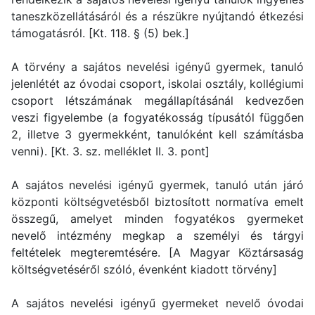
taneszközellátásáról és a részükre nyújtandó étkezési
támogatásról. [Kt. 118. § (5) bek.]
A törvény a sajátos nevelési igényű gyermek, tanuló
jelenlétét az óvodai csoport, iskolai osztály, kollégiumi
csoport létszámának megállapításánál kedvezően
veszi figyelembe (a fogyatékosság típusától függően
2, illetve 3 gyermekként, tanulóként kell számításba
venni). [Kt. 3. sz. melléklet II. 3. pont]
A sajátos nevelési igényű gyermek, tanuló után járó
központi költségvetésből biztosított normatíva emelt
összegű, amelyet minden fogyatékos gyermeket
nevelő intézmény megkap a személyi és tárgyi
feltételek megteremtésére. [A Magyar Köztársaság
költségvetéséről szóló, évenként kiadott törvény]
A sajátos nevelési igényű gyermeket nevelő óvodai