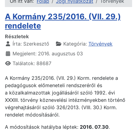
Ön itt van:
Főlap
Jogi nyilatkozat
Törvények
A Kormány 235/2016. (VII. 29.)
rendelete
Részletek
Írta:
Szerkesztő
Kategória:
Törvények
Megjelent: 2016. augusztus 03
Találatok: 88687
A Kormány 235/2016. (VII. 29.) Korm. rendelete a
pedagógusok előmeneteli rendszeréről és
a közalkalmazottak jogállásáról szóló 1992. évi
XXXIII. törvény köznevelési intézményekben történő
végrehajtásáról szóló 326/2013. (VIII. 30.) Korm.
rendelet módosításáról.
A módosítások hatályba léptek:
2016. 07.30
.