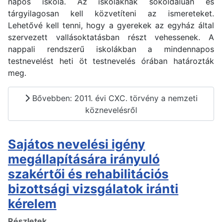
napos iskola. Az iskoláknak sokoldalúan és
tárgyilagosan kell közvetíteni az ismereteket.
Lehetővé kell tenni, hogy a gyerekek az egyház által
szervezett vallásoktatásban részt vehessenek. A
nappali rendszerű iskolákban a mindennapos
testnevelést heti öt testnevelés órában határozták
meg.
Bővebben: 2011. évi CXC. törvény a nemzeti
köznevelésről
Sajátos nevelési igény
megállapítására irányuló
szakértői és rehabilitációs
bizottsági vizsgálatok iránti
kérelem
Részletek