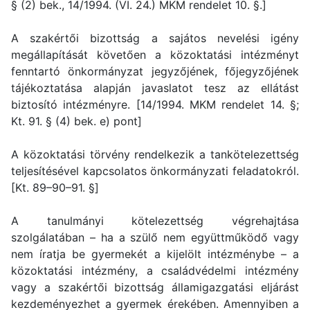
§ (2) bek., 14/1994. (VI. 24.) MKM rendelet 10. §.]
A szakértői bizottság a sajátos nevelési igény
megállapítását követően a közoktatási intézményt
fenntartó önkormányzat jegyzőjének, főjegyzőjének
tájékoztatása alapján javaslatot tesz az ellátást
biztosító intézményre. [14/1994. MKM rendelet 14. §;
Kt. 91. § (4) bek. e) pont]
A közoktatási törvény rendelkezik a tankötelezettség
teljesítésével kapcsolatos önkormányzati feladatokról.
[Kt. 89–90–91. §]
A tanulmányi kötelezettség végrehajtása
szolgálatában – ha a szülő nem együttműködő vagy
nem íratja be gyermekét a kijelölt intézménybe – a
közoktatási intézmény, a családvédelmi intézmény
vagy a szakértői bizottság államigazgatási eljárást
kezdeményezhet a gyermek érekében. Amennyiben a