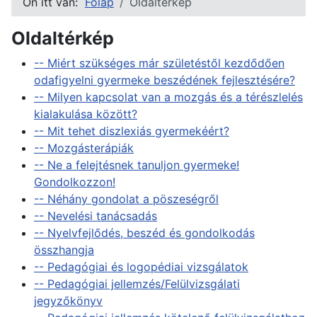
Ön itt van:
Főlap
Oldaltérkép
Oldaltérkép
-- Miért szükséges már születéstől kezdődően
odafigyelni gyermeke beszédének fejlesztésére?
-- Milyen kapcsolat van a mozgás és a térészlelés
kialakulása között?
-- Mit tehet diszlexiás gyermekéért?
-- Mozgásterápiák
-- Ne a felejtésnek tanuljon gyermeke!
Gondolkozzon!
-- Néhány gondolat a pöszeségről
-- Nevelési tanácsadás
-- Nyelvfejlődés, beszéd és gondolkodás
összhangja
-- Pedagógiai és logopédiai vizsgálatok
-- Pedagógiai jellemzés/Felülvizsgálati
jegyzőkönyv