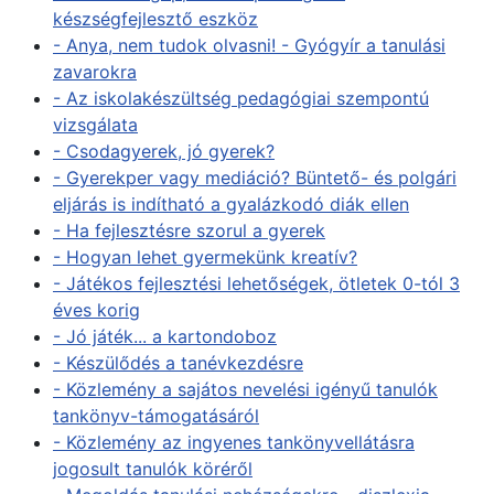
készségfejlesztő eszköz
- Anya, nem tudok olvasni! - Gyógyír a tanulási
zavarokra
- Az iskolakészültség pedagógiai szempontú
vizsgálata
- Csodagyerek, jó gyerek?
- Gyerekper vagy mediáció? Büntető- és polgári
eljárás is indítható a gyalázkodó diák ellen
- Ha fejlesztésre szorul a gyerek
- Hogyan lehet gyermekünk kreatív?
- Játékos fejlesztési lehetőségek, ötletek 0-tól 3
éves korig
- Jó játék... a kartondoboz
- Készülődés a tanévkezdésre
- Közlemény a sajátos nevelési igényű tanulók
tankönyv-támogatásáról
- Közlemény az ingyenes tankönyvellátásra
jogosult tanulók köréről