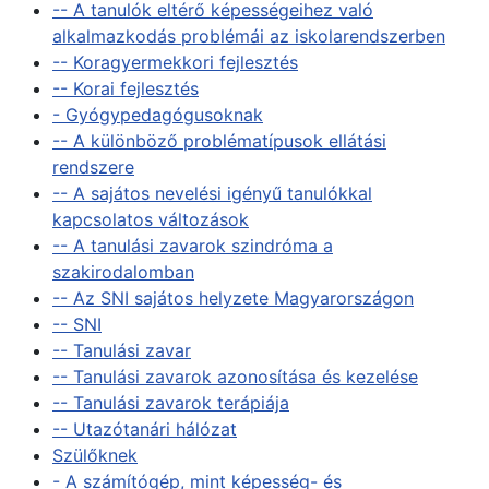
-- A tanulók eltérő képességeihez való
alkalmazkodás problémái az iskolarendszerben
-- Koragyermekkori fejlesztés
-- Korai fejlesztés
- Gyógypedagógusoknak
-- A különböző problématípusok ellátási
rendszere
-- A sajátos nevelési igényű tanulókkal
kapcsolatos változások
-- A tanulási zavarok szindróma a
szakirodalomban
-- Az SNI sajátos helyzete Magyarországon
-- SNI
-- Tanulási zavar
-- Tanulási zavarok azonosítása és kezelése
-- Tanulási zavarok terápiája
-- Utazótanári hálózat
Szülőknek
- A számítógép, mint képesség- és