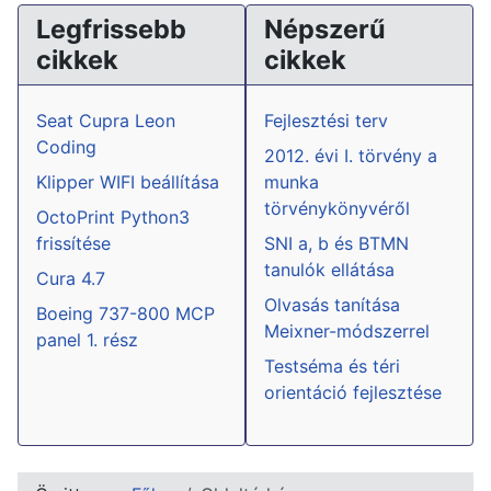
Legfrissebb
Népszerű
cikkek
cikkek
Seat Cupra Leon
Fejlesztési terv
Coding
2012. évi I. törvény a
Klipper WIFI beállítása
munka
törvénykönyvéről
OctoPrint Python3
frissítése
SNI a, b és BTMN
tanulók ellátása
Cura 4.7
Olvasás tanítása
Boeing 737-800 MCP
Meixner-módszerrel
panel 1. rész
Testséma és téri
orientáció fejlesztése