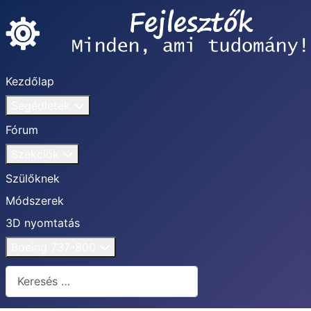
Kezdőlap
Segédletek
Fórum
Szekciók
Szülőknek
Módszerek
3D nyomtatás
Boeing 737-800
Keresés...