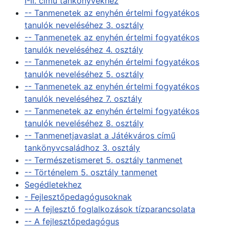
I-II. című tankönyvekhez
-- Tanmenetek az enyhén értelmi fogyatékos
tanulók neveléséhez 3. osztály
-- Tanmenetek az enyhén értelmi fogyatékos
tanulók neveléséhez 4. osztály
-- Tanmenetek az enyhén értelmi fogyatékos
tanulók neveléséhez 5. osztály
-- Tanmenetek az enyhén értelmi fogyatékos
tanulók neveléséhez 7. osztály
-- Tanmenetek az enyhén értelmi fogyatékos
tanulók neveléséhez 8. osztály
-- Tanmenetjavaslat a Játékváros című
tankönyvcsaládhoz 3. osztály
-- Természetismeret 5. osztály tanmenet
-- Történelem 5. osztály tanmenet
Segédletekhez
- Fejlesztőpedagógusoknak
-- A fejlesztő foglalkozások tízparancsolata
-- A fejlesztőpedagógus