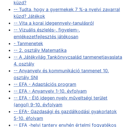
küzd?
-- Tudta, hogy a gyermekek 7 %-a nyelvi zavarral
küzd? Játékok
-- Vita a korai idegennyelv-tanulásról
-- Vizuális észlelés-, figyelem-,
emlékezetfejlesztés játékosan
- Tanmenetek
-- 2. osztály Matematika
-- A Játékvilág Tankönyvcsalád tanmenetjavaslata
4. osztály
-- Anyanyelv és kommunikáció tanmenet 10.
osztály SNI
-- EFA - Adaptációs program
-- EFA - Anyanyelv 1-10. évfolyam
-- EFA - Élő idegen nyelv műveltségi terület
(angol) 9-10. évfolyam
-- EFA- Gazdasági és gazdálkodási gyakorlatok
5-10. éfolyam
-- EFA -helyi tanterv enyhén értelmi fogyatékos