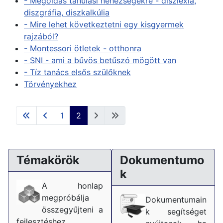
- Megoldás tanulási nehézségekre - diszlexia,
diszgráfia, diszkalkúlia
- Mire lehet következtetni egy kisgyermek
rajzából?
- Montessori ötletek - otthonra
- SNI - ami a bűvös betűszó mögött van
- Tíz tanács elsős szülőknek
Törvényekhez
1
2
Témakörök
Dokumentumo
k
A honlap
megpróbálja
Dokumentumain
összegyűjteni a
k segítséget
fejlesztéshez,