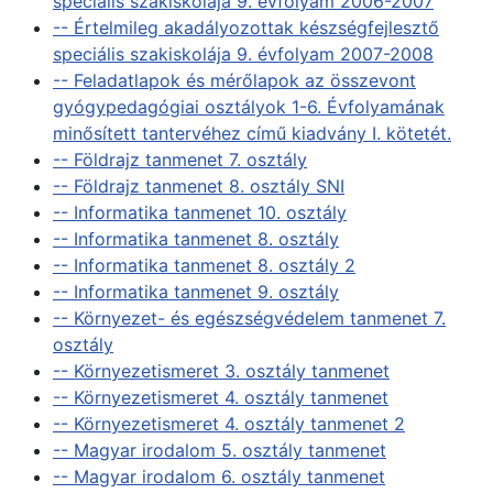
speciális szakiskolája 9. évfolyam 2006-2007
-- Értelmileg akadályozottak készségfejlesztő
speciális szakiskolája 9. évfolyam 2007-2008
-- Feladatlapok és mérőlapok az összevont
gyógypedagógiai osztályok 1-6. Évfolyamának
minősített tantervéhez című kiadvány I. kötetét.
-- Földrajz tanmenet 7. osztály
-- Földrajz tanmenet 8. osztály SNI
-- Informatika tanmenet 10. osztály
-- Informatika tanmenet 8. osztály
-- Informatika tanmenet 8. osztály 2
-- Informatika tanmenet 9. osztály
-- Környezet- és egészségvédelem tanmenet 7.
osztály
-- Környezetismeret 3. osztály tanmenet
-- Környezetismeret 4. osztály tanmenet
-- Környezetismeret 4. osztály tanmenet 2
-- Magyar irodalom 5. osztály tanmenet
-- Magyar irodalom 6. osztály tanmenet