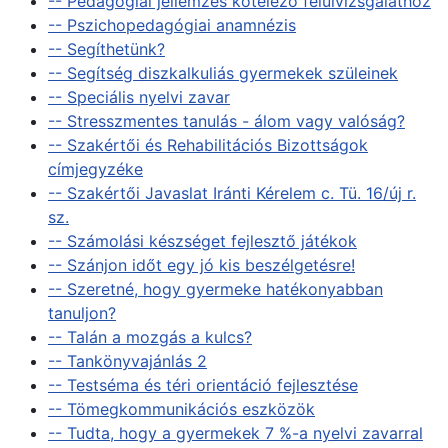
-- Pedagógiai jellemzés kötelező felülvizsgálathoz
-- Pszichopedagógiai anamnézis
-- Segíthetünk?
-- Segítség diszkalkuliás gyermekek szüleinek
-- Speciális nyelvi zavar
-- Stresszmentes tanulás - álom vagy valóság?
-- Szakértői és Rehabilitációs Bizottságok
címjegyzéke
-- Szakértői Javaslat Iránti Kérelem c. Tü. 16/új r.
sz.
-- Számolási készséget fejlesztő játékok
-- Szánjon időt egy jó kis beszélgetésre!
-- Szeretné, hogy gyermeke hatékonyabban
tanuljon?
-- Talán a mozgás a kulcs?
-- Tankönyvajánlás 2
-- Testséma és téri orientáció fejlesztése
-- Tömegkommunikációs eszközök
-- Tudta, hogy a gyermekek 7 %-a nyelvi zavarral