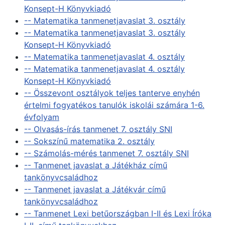
Konsept-H Könyvkiadó
-- Matematika tanmenetjavaslat 3. osztály
-- Matematika tanmenetjavaslat 3. osztály
Konsept-H Könyvkiadó
-- Matematika tanmenetjavaslat 4. osztály
-- Matematika tanmenetjavaslat 4. osztály
Konsept-H Könyvkiadó
-- Összevont osztályok teljes tanterve enyhén
értelmi fogyatékos tanulók iskolái számára 1-6.
évfolyam
-- Olvasás-írás tanmenet 7. osztály SNI
-- Sokszínű matematika 2. osztály
-- Számolás-mérés tanmenet 7. osztály SNI
-- Tanmenet javaslat a Játékház című
tankönyvcsaládhoz
-- Tanmenet javaslat a Játékvár című
tankönyvcsaládhoz
-- Tanmenet Lexi betűországban I-II és Lexi Íróka