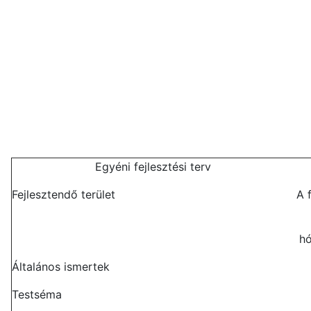
Egyéni fejlesztési terv
Fejlesztendő terület
A 
h
Általános ismertek
Testséma