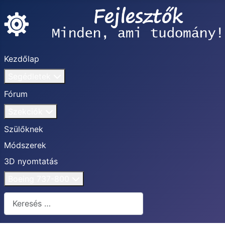
Kezdőlap
Segédletek
Fórum
Szekciók
Szülőknek
Módszerek
3D nyomtatás
Boeing 737-800
Keresés...