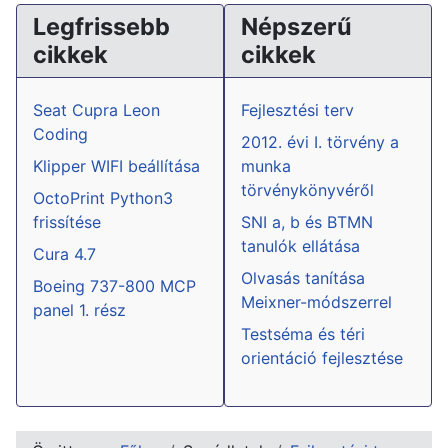
Legfrissebb
Népszerű
cikkek
cikkek
Seat Cupra Leon
Fejlesztési terv
Coding
2012. évi I. törvény a
Klipper WIFI beállítása
munka
törvénykönyvéről
OctoPrint Python3
frissítése
SNI a, b és BTMN
tanulók ellátása
Cura 4.7
Olvasás tanítása
Boeing 737-800 MCP
Meixner-módszerrel
panel 1. rész
Testséma és téri
orientáció fejlesztése