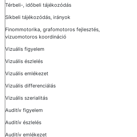
Térbeli-, időbeli tájékozódás
Síkbeli tájékozódás, irányok
Finommotorika, grafomotoros fejlesztés,
vizuomotoros koordináció
Vizuális figyelem
Vizuális észlelés
Vizuális emlékezet
Vizuális differenciálás
Vizuális szerialitás
Auditív figyelem
Auditív észlelés
Auditív emlékezet