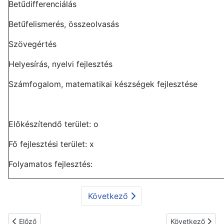
Betűdifferenciálás
Betűfelismerés, összeolvasás
Szövegértés
Helyesírás, nyelvi fejlesztés
Számfogalom, matematikai készségek fejlesztése
Előkészítendő terület: o
Fő fejlesztési terület: x
Folyamatos fejlesztés:
Következő
Előző cikk: Grafomotoros fejlesztési terv
Következő cikk: 
Előző
Következő