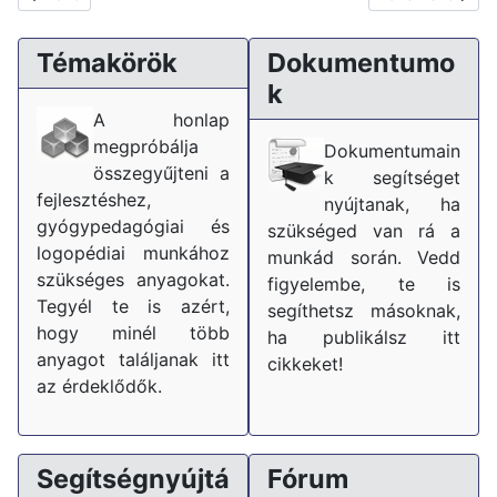
Témakörök
Dokumentumo
k
A honlap
megpróbálja
Dokumentumain
összegyűjteni a
k segítséget
fejlesztéshez,
nyújtanak, ha
gyógypedagógiai és
szükséged van rá a
logopédiai munkához
munkád során. Vedd
szükséges anyagokat.
figyelembe, te is
Tegyél te is azért,
segíthetsz másoknak,
hogy minél több
ha publikálsz itt
anyagot találjanak itt
cikkeket!
az érdeklődők.
Segítségnyújtá
Fórum