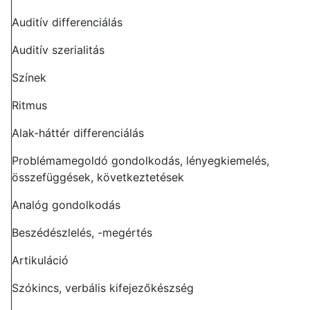
Auditív differenciálás
Auditív szerialitás
Színek
Ritmus
Alak-háttér differenciálás
Problémamegoldó gondolkodás, lényegkiemelés,
összefüggések, következtetések
Analóg gondolkodás
Beszédészlelés, -megértés
Artikuláció
Szókincs, verbális kifejezőkészség