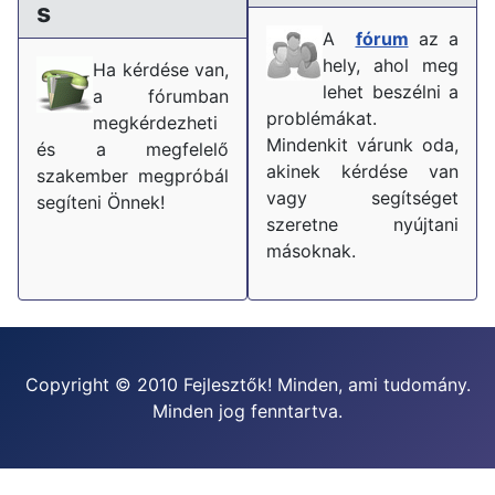
s
A
fórum
az a
hely, ahol meg
Ha kérdése van,
lehet beszélni a
a fórumban
problémákat.
megkérdezheti
Mindenkit várunk oda,
és a megfelelő
akinek kérdése van
szakember megpróbál
vagy segítséget
segíteni Önnek!
szeretne nyújtani
másoknak.
Copyright © 2010 Fejlesztők! Minden, ami tudomány.
Minden jog fenntartva.