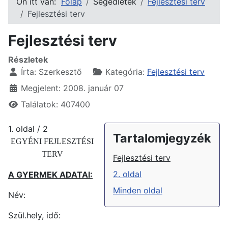
Ön itt van:
Főlap
Segédletek
Fejlesztési terv
Fejlesztési terv
Fejlesztési terv
Részletek
Írta:
Szerkesztő
Kategória:
Fejlesztési terv
Megjelent: 2008. január 07
Találatok: 407400
1. oldal / 2
Tartalomjegyzék
EGYÉNI FEJLESZTÉSI
TERV
Fejlesztési terv
2. oldal
A GYERMEK ADATAI:
Minden oldal
Név:
Szül.hely, idő: