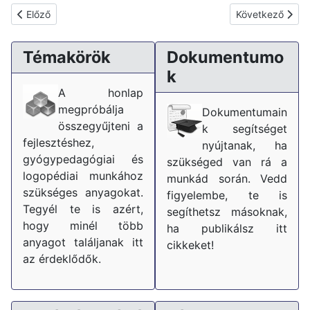
Előző cikk: 2012. évi I. törvény a munka törvénykönyvéről
Következő cikk:
Előző
Következő
Témakörök
Dokumentumo
k
A honlap
megpróbálja
Dokumentumain
összegyűjteni a
k segítséget
fejlesztéshez,
nyújtanak, ha
gyógypedagógiai és
szükséged van rá a
logopédiai munkához
munkád során. Vedd
szükséges anyagokat.
figyelembe, te is
Tegyél te is azért,
segíthetsz másoknak,
hogy minél több
ha publikálsz itt
anyagot találjanak itt
cikkeket!
az érdeklődők.