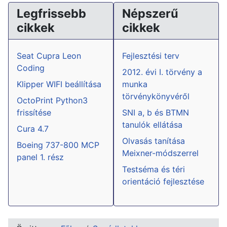
Legfrissebb
Népszerű
cikkek
cikkek
Seat Cupra Leon
Fejlesztési terv
Coding
2012. évi I. törvény a
Klipper WIFI beállítása
munka
törvénykönyvéről
OctoPrint Python3
frissítése
SNI a, b és BTMN
tanulók ellátása
Cura 4.7
Olvasás tanítása
Boeing 737-800 MCP
Meixner-módszerrel
panel 1. rész
Testséma és téri
orientáció fejlesztése