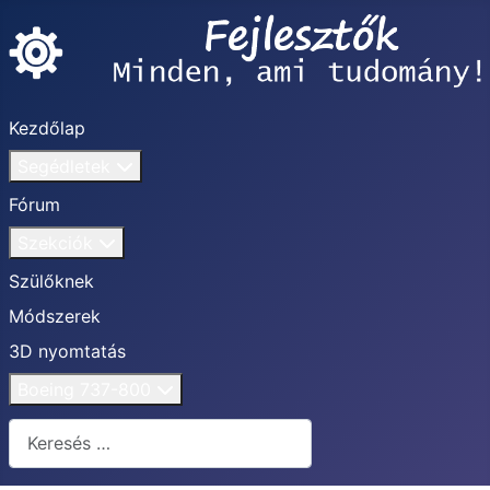
Kezdőlap
Segédletek
Fórum
Szekciók
Szülőknek
Módszerek
3D nyomtatás
Boeing 737-800
Keresés...