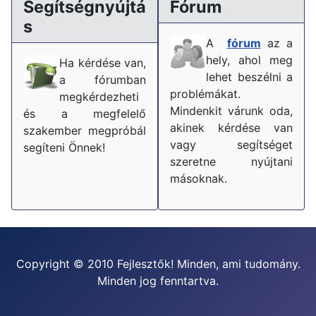
Segítségnyújtá
Fórum
s
A
fórum
az a
hely, ahol meg
Ha kérdése van,
lehet beszélni a
a fórumban
problémákat.
megkérdezheti
Mindenkit várunk oda,
és a megfelelő
akinek kérdése van
szakember megpróbál
vagy segítséget
segíteni Önnek!
szeretne nyújtani
másoknak.
Copyright © 2010 Fejlesztők! Minden, ami tudomány.
Minden jog fenntartva.