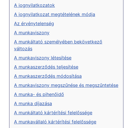
A jognyilatkozatok
A jognyilatkozat megtételének módja
Az érvénytelenség
A munkaviszony
A munkáltató személyében bekövetkező
változás
A munkaviszony létesítése
A munkaszerződés teljesítése
A munkaszerződés módosítása
A munkaviszony megszűnése és megszűntetése
A munka- és pihenőidő
A munka díjazása
A munkáltató kártérítési felelőssége
A munkavállaló kártérítési felelőssége