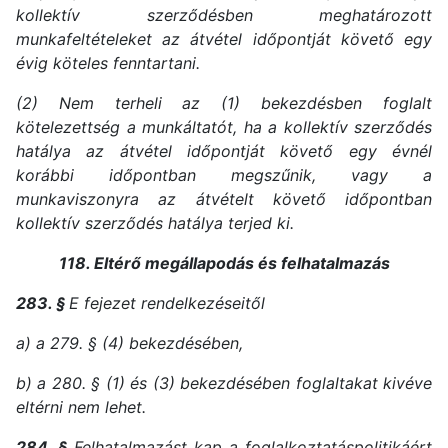
kollektív szerződésben meghatározott
munkafeltételeket az átvétel időpontját követő egy
évig köteles fenntartani.
(2) Nem terheli az (1) bekezdésben foglalt
kötelezettség a munkáltatót, ha a kollektív szerződés
hatálya az átvétel időpontját követő egy évnél
korábbi időpontban megszűnik, vagy a
munkaviszonyra az átvételt követő időpontban
kollektív szerződés hatálya terjed ki.
118. Eltérő megállapodás és felhatalmazás
283. §
E fejezet rendelkezéseitől
a) a 279. § (4) bekezdésében,
b) a 280. § (1) és (3) bekezdésében
foglaltakat kivéve
eltérni nem lehet.
284. §
Felhatalmazást kap a foglalkoztatáspolitikáért