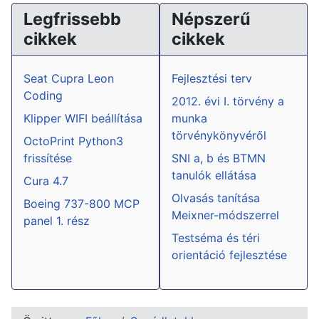
Legfrissebb
Népszerű
cikkek
cikkek
Seat Cupra Leon
Fejlesztési terv
Coding
2012. évi I. törvény a
Klipper WIFI beállítása
munka
törvénykönyvéről
OctoPrint Python3
frissítése
SNI a, b és BTMN
tanulók ellátása
Cura 4.7
Olvasás tanítása
Boeing 737-800 MCP
Meixner-módszerrel
panel 1. rész
Testséma és téri
orientáció fejlesztése