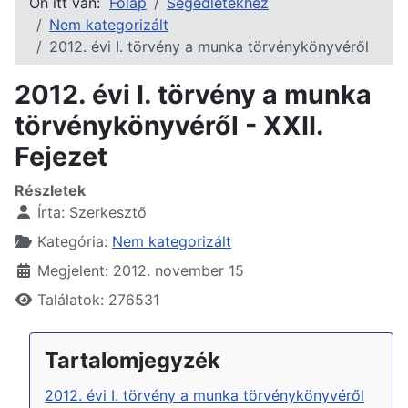
Ön itt van:
Főlap
Segédletekhez
Nem kategorizált
2012. évi I. törvény a munka törvénykönyvéről
2012. évi I. törvény a munka
törvénykönyvéről - XXII.
Fejezet
Részletek
Írta:
Szerkesztő
Kategória:
Nem kategorizált
Megjelent: 2012. november 15
Találatok: 276531
Tartalomjegyzék
2012. évi I. törvény a munka törvénykönyvéről