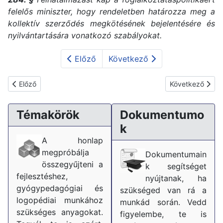
felelős miniszter, hogy rendeletben határozza meg a
kollektív szerződés megkötésének bejelentésére és
nyilvántartására vonatkozó szabályokat.
Előző
Következő
Előző cikk: Neveléssel-oktatással lekötött óraszámok változása
Következő cikk:
Előző
Következő
Témakörök
Dokumentumo
k
A honlap
megpróbálja
Dokumentumain
összegyűjteni a
k segítséget
fejlesztéshez,
nyújtanak, ha
gyógypedagógiai és
szükséged van rá a
logopédiai munkához
munkád során. Vedd
szükséges anyagokat.
figyelembe, te is