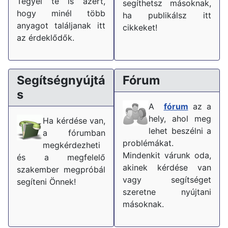
Tegyél te is azért,
segíthetsz másoknak,
hogy minél több
ha publikálsz itt
anyagot találjanak itt
cikkeket!
az érdeklődők.
Segítségnyújtá
Fórum
s
A
fórum
az a
hely, ahol meg
Ha kérdése van,
lehet beszélni a
a fórumban
problémákat.
megkérdezheti
Mindenkit várunk oda,
és a megfelelő
akinek kérdése van
szakember megpróbál
vagy segítséget
segíteni Önnek!
szeretne nyújtani
másoknak.