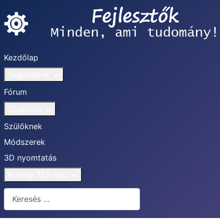
Kezdőlap
Segédletek
Fórum
Szekciók
Szülőknek
Módszerek
3D nyomtatás
Boeing 737-800
Keresés...