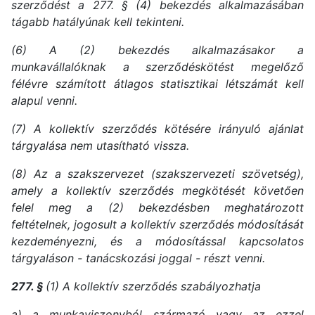
szerződést a 277. § (4) bekezdés alkalmazásában
tágabb hatályúnak kell tekinteni.
(6) A (2) bekezdés alkalmazásakor a
munkavállalóknak a szerződéskötést megelőző
félévre számított átlagos statisztikai létszámát kell
alapul venni.
(7) A kollektív szerződés kötésére irányuló ajánlat
tárgyalása nem utasítható vissza.
(8) Az a szakszervezet (szakszervezeti szövetség),
amely a kollektív szerződés megkötését követően
felel meg a (2) bekezdésben meghatározott
feltételnek, jogosult a kollektív szerződés módosítását
kezdeményezni, és a módosítással kapcsolatos
tárgyaláson - tanácskozási joggal - részt venni.
277. §
(1) A kollektív szerződés szabályozhatja
a) a munkaviszonyból származó vagy az ezzel