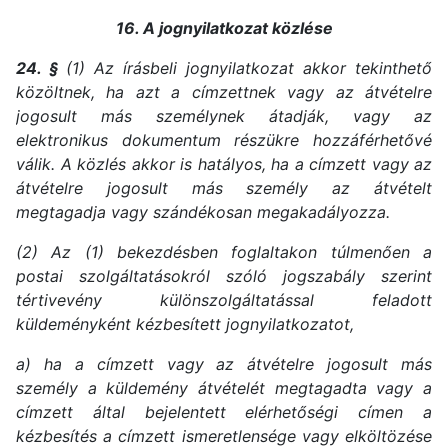
16. A jognyilatkozat közlése
24. §
(1) Az írásbeli jognyilatkozat akkor tekinthető
közöltnek, ha azt a címzettnek vagy az átvételre
jogosult más személynek átadják, vagy az
elektronikus dokumentum részükre hozzáférhetővé
válik. A közlés akkor is hatályos, ha a címzett vagy az
átvételre jogosult más személy az átvételt
megtagadja vagy szándékosan megakadályozza.
(2) Az (1) bekezdésben foglaltakon túlmenően a
postai szolgáltatásokról szóló jogszabály szerint
tértivevény különszolgáltatással feladott
küldeményként kézbesített jognyilatkozatot,
a) ha a címzett vagy az átvételre jogosult más
személy a küldemény átvételét megtagadta vagy a
címzett által bejelentett elérhetőségi címen a
kézbesítés a címzett ismeretlensége vagy elköltözése