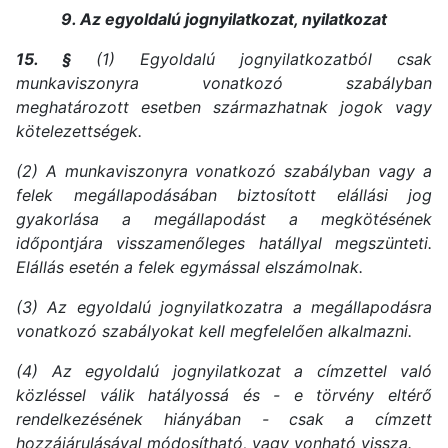
9. Az egyoldalú jognyilatkozat, nyilatkozat
15. §
(1) Egyoldalú jognyilatkozatból csak
munkaviszonyra vonatkozó szabályban
meghatározott esetben származhatnak jogok vagy
kötelezettségek.
(2) A munkaviszonyra vonatkozó szabályban vagy a
felek megállapodásában biztosított elállási jog
gyakorlása a megállapodást a megkötésének
időpontjára visszamenőleges hatállyal megszünteti.
Elállás esetén a felek egymással elszámolnak.
(3) Az egyoldalú jognyilatkozatra a megállapodásra
vonatkozó szabályokat kell megfelelően alkalmazni.
(4) Az egyoldalú jognyilatkozat a címzettel való
közléssel válik hatályossá és - e törvény eltérő
rendelkezésének hiányában - csak a címzett
hozzájárulásával módosítható, vagy vonható vissza.