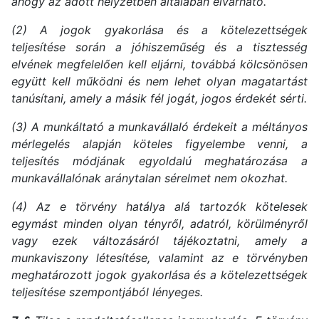
ahogy az adott helyzetben általában elvárható.
(2) A jogok gyakorlása és a kötelezettségek
teljesítése során a jóhiszeműség és a tisztesség
elvének megfelelően kell eljárni, továbbá kölcsönösen
együtt kell működni és nem lehet olyan magatartást
tanúsítani, amely a másik fél jogát, jogos érdekét sérti.
(3) A munkáltató a munkavállaló érdekeit a méltányos
mérlegelés alapján köteles figyelembe venni, a
teljesítés módjának egyoldalú meghatározása a
munkavállalónak aránytalan sérelmet nem okozhat.
(4) Az e törvény hatálya alá tartozók kötelesek
egymást minden olyan tényről, adatról, körülményről
vagy ezek változásáról tájékoztatni, amely a
munkaviszony létesítése, valamint az e törvényben
meghatározott jogok gyakorlása és a kötelezettségek
teljesítése szempontjából lényeges.