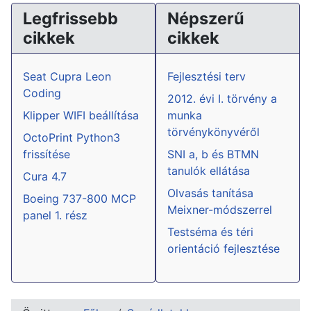
Legfrissebb
Népszerű
cikkek
cikkek
Seat Cupra Leon
Fejlesztési terv
Coding
2012. évi I. törvény a
Klipper WIFI beállítása
munka
törvénykönyvéről
OctoPrint Python3
frissítése
SNI a, b és BTMN
tanulók ellátása
Cura 4.7
Olvasás tanítása
Boeing 737-800 MCP
Meixner-módszerrel
panel 1. rész
Testséma és téri
orientáció fejlesztése