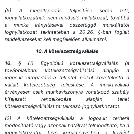
(5) A megállapodás teljesítése során tett,
jognyilatkozatnak nem minősülő nyilatkozat, továbbá
a munka irányításával összefüggő munkáltatói
jognyilatkozat tekintetében a 20-26. §-ban foglalt
rendelkezéseket kell megfelelően alkalmazni.
10. A kötelezettségvállalás
16. §
(1) Egyoldalú kötelezettségvállalás (a
továbbiakban: kötelezettségvállalás) alapján a
jogosult elfogadására tekintet nélkül követelhető a
vállalt kötelezettség teljesítése. A munkavállaló
érvényesen csak munkaviszonyra vonatkozó szabály
kifejezett rendelkezése alapján tehet
kötelezettségvállalást tartalmazó jognyilatkozatot.
(2) A kötelezettségvállalás a jogosult terhére
módosítható vagy azonnali hatállyal felmondható, ha a
jognyilatkozatot tevő körülményeiben a közlést