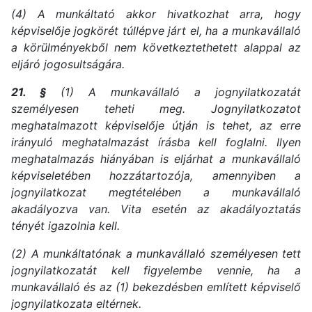
(4) A munkáltató akkor hivatkozhat arra, hogy
képviselője jogkörét túllépve járt el, ha a munkavállaló
a körülményekből nem következtethetett alappal az
eljáró jogosultságára.
21. §
(1) A munkavállaló a jognyilatkozatát
személyesen teheti meg. Jognyilatkozatot
meghatalmazott képviselője útján is tehet, az erre
irányuló meghatalmazást írásba kell foglalni. Ilyen
meghatalmazás hiányában is eljárhat a munkavállaló
képviseletében hozzátartozója, amennyiben a
jognyilatkozat megtételében a munkavállaló
akadályozva van. Vita esetén az akadályoztatás
tényét igazolnia kell.
(2) A munkáltatónak a munkavállaló személyesen tett
jognyilatkozatát kell figyelembe vennie, ha a
munkavállaló és az (1) bekezdésben említett képviselő
jognyilatkozata eltérnek.