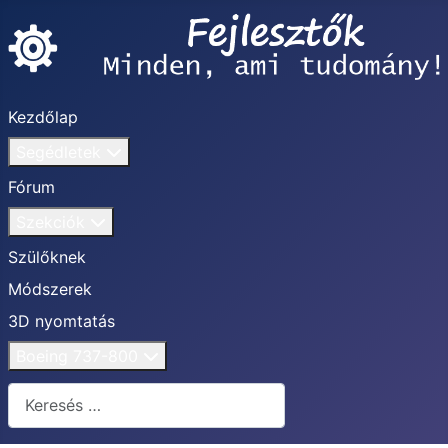
Kezdőlap
Segédletek
Fórum
Szekciók
Szülőknek
Módszerek
3D nyomtatás
Boeing 737-800
Keresés...