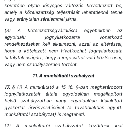
követően olyan lényeges változás következett be,
amely a kötelezettség teljesítését lehetetlenné tenné
vagy aránytalan sérelemmel járna.
(3) A kötelezettségvállalásra egyebekben az
egyoldalú jognyilatkozatra vonatkozó
rendelkezéseket kell alkalmazni, azzal az eltéréssel,
hogy a kötelezett nem hivatkozhat jognyilatkozata
hatálytalanságára, hogy a jogosulttal való közlés nem,
vagy nem szabályszerűen történt.
11. A munkáltatói szabályzat
17. §
(1) A munkáltató a 15-16. §-ban meghatározott
jognyilatkozatait általa egyoldalúan megállapított
belső szabályzatban vagy egyoldalúan kialakított
gyakorlat érvényesítésével (a továbbiakban együtt:
munkáltatói szabályzat) is megteheti.
(2) A munkáltatói szabályzatot közöltnek kell