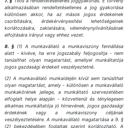
7. §
Tilos a rendeltetésellenes joggyakorlás. E törvény
alkalmazásában rendeltetésellenes a jog gyakorlása
különösen akkor, ha az mások jogos érdekeinek
csorbítására, érdekérvényesítési lehetőségeinek
korlátozására, zaklatására, véleménynyilvánításának
elfojtására irányul vagy ehhez vezet.
8. §
(1) A munkavállaló a munkaviszony fennállása
alatt - kivéve, ha erre jogszabály feljogosítja - nem
tanúsíthat olyan magatartást, amellyel munkáltatója
jogos gazdasági érdekeit veszélyeztetné.
(2) A munkavállaló munkaidején kívül sem tanúsíthat
olyan magatartást, amely - különösen a munkavállaló
munkakörének jellege, a munkáltató szervezetében
elfoglalt helye alapján - közvetlenül és ténylegesen
alkalmas munkáltatója jó hírnevének, jogos gazdasági
érdekének vagy a munkaviszony céljának
veszélyeztetésére. A munkavállaló magatartása a 9. §
(2) bekezdésében foglaltak szerint korlátozható. A