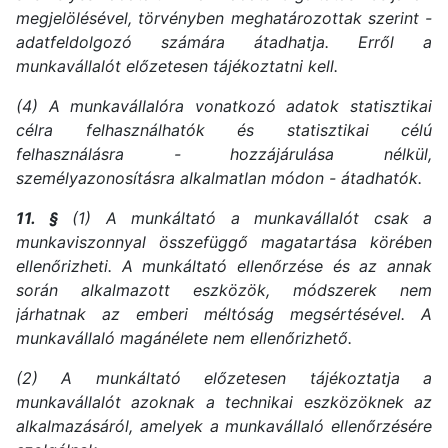
megjelölésével, törvényben meghatározottak szerint -
adatfeldolgozó számára átadhatja. Erről a
munkavállalót előzetesen tájékoztatni kell.
(4) A munkavállalóra vonatkozó adatok statisztikai
célra felhasználhatók és statisztikai célú
felhasználásra - hozzájárulása nélkül,
személyazonosításra alkalmatlan módon - átadhatók.
11. §
(1) A munkáltató a munkavállalót csak a
munkaviszonnyal összefüggő magatartása körében
ellenőrizheti. A munkáltató ellenőrzése és az annak
során alkalmazott eszközök, módszerek nem
járhatnak az emberi méltóság megsértésével. A
munkavállaló magánélete nem ellenőrizhető.
(2) A munkáltató előzetesen tájékoztatja a
munkavállalót azoknak a technikai eszközöknek az
alkalmazásáról, amelyek a munkavállaló ellenőrzésére