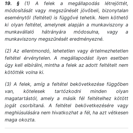
19. §
(1) A felek a megállapodás létrejöttét,
módosítását vagy megszűnését jövőbeli, bizonytalan
eseménytől (feltétel) is függővé tehetik. Nem köthető
ki olyan feltétel, amelynek alapján a munkaviszony a
munkavállaló hátrányára módosulna, vagy a
munkaviszony megszűnését eredményezné.
(2) Az ellentmondó, lehetetlen vagy értelmezhetetlen
feltétel érvénytelen. A megállapodást ilyen esetben
úgy kell elbírálni, mintha a felek az adott feltételt nem
kötötték volna ki.
(3) A felek, amíg a feltétel bekövetkezése függőben
van, kötelesek tartózkodni minden olyan
magatartástól, amely a másik fél feltételhez kötött
jogát csorbítaná. A feltétel bekövetkezésére vagy
meghiúsulására nem hivatkozhat a fél, ha azt vétkesen
maga okozta.