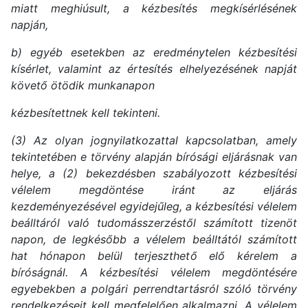
miatt meghiúsult, a kézbesítés megkísérlésének
napján,
b) egyéb esetekben az eredménytelen kézbesítési
kísérlet, valamint az értesítés elhelyezésének napját
követő ötödik munkanapon
kézbesítettnek kell tekinteni.
(3) Az olyan jognyilatkozattal kapcsolatban, amely
tekintetében e törvény alapján bírósági eljárásnak van
helye, a (2) bekezdésben szabályozott kézbesítési
vélelem megdöntése iránt az eljárás
kezdeményezésével egyidejűleg, a kézbesítési vélelem
beálltáról való tudomásszerzéstől számított tizenöt
napon, de legkésőbb a vélelem beálltától számított
hat hónapon belül terjeszthető elő kérelem a
bíróságnál. A kézbesítési vélelem megdöntésére
egyebekben a polgári perrendtartásról szóló törvény
rendelkezéseit kell megfelelően alkalmazni. A vélelem