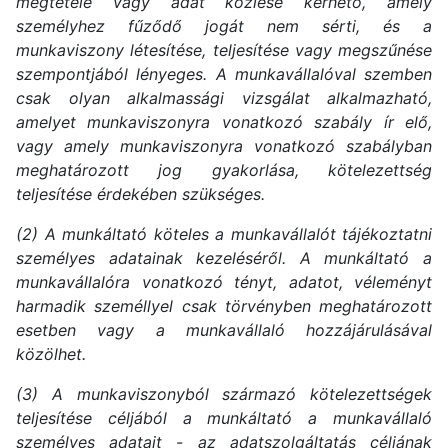
megtétele vagy adat közlése kérhető, amely
személyhez fűződő jogát nem sérti, és a
munkaviszony létesítése, teljesítése vagy megszűnése
szempontjából lényeges. A munkavállalóval szemben
csak olyan alkalmassági vizsgálat alkalmazható,
amelyet munkaviszonyra vonatkozó szabály ír elő,
vagy amely munkaviszonyra vonatkozó szabályban
meghatározott jog gyakorlása, kötelezettség
teljesítése érdekében szükséges.
(2) A munkáltató köteles a munkavállalót tájékoztatni
személyes adatainak kezeléséről. A munkáltató a
munkavállalóra vonatkozó tényt, adatot, véleményt
harmadik személlyel csak törvényben meghatározott
esetben vagy a munkavállaló hozzájárulásával
közölhet.
(3) A munkaviszonyból származó kötelezettségek
teljesítése céljából a munkáltató a munkavállaló
személyes adatait - az adatszolgáltatás céljának