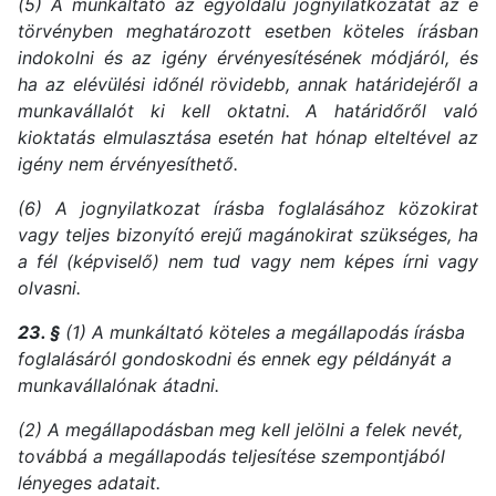
(5) A munkáltató az egyoldalú jognyilatkozatát az e
törvényben meghatározott esetben köteles írásban
indokolni és az igény érvényesítésének módjáról, és
ha az elévülési időnél rövidebb, annak határidejéről a
munkavállalót ki kell oktatni. A határidőről való
kioktatás elmulasztása esetén hat hónap elteltével az
igény nem érvényesíthető.
(6) A jognyilatkozat írásba foglalásához közokirat
vagy teljes bizonyító erejű magánokirat szükséges, ha
a fél (képviselő) nem tud vagy nem képes írni vagy
olvasni.
23. §
(1) A munkáltató köteles a megállapodás írásba
foglalásáról gondoskodni és ennek egy példányát a
munkavállalónak átadni.
(2) A megállapodásban meg kell jelölni a felek nevét,
továbbá a megállapodás teljesítése szempontjából
lényeges adatait.