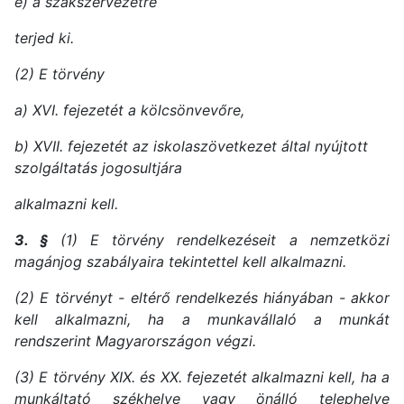
e) a szakszervezetre
terjed ki.
(2) E törvény
a) XVI. fejezetét a kölcsönvevőre,
b) XVII. fejezetét az iskolaszövetkezet által nyújtott
szolgáltatás jogosultjára
alkalmazni kell.
3. §
(1) E törvény rendelkezéseit a nemzetközi
magánjog szabályaira tekintettel kell alkalmazni.
(2) E törvényt - eltérő rendelkezés hiányában - akkor
kell alkalmazni, ha a munkavállaló a munkát
rendszerint Magyarországon végzi.
(3) E törvény XIX. és XX. fejezetét alkalmazni kell, ha a
munkáltató székhelye vagy önálló telephelye