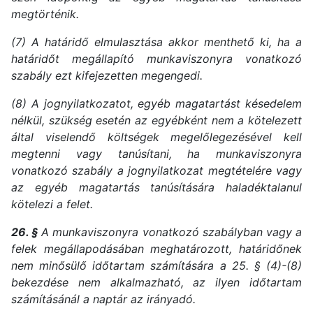
megtörténik.
(7) A határidő elmulasztása akkor menthető ki, ha a
határidőt megállapító munkaviszonyra vonatkozó
szabály ezt kifejezetten megengedi.
(8) A jognyilatkozatot, egyéb magatartást késedelem
nélkül, szükség esetén az egyébként nem a kötelezett
által viselendő költségek megelőlegezésével kell
megtenni vagy tanúsítani, ha munkaviszonyra
vonatkozó szabály a jognyilatkozat megtételére vagy
az egyéb magatartás tanúsítására haladéktalanul
kötelezi a felet.
26. §
A munkaviszonyra vonatkozó szabályban vagy a
felek megállapodásában meghatározott, határidőnek
nem minősülő időtartam számítására a 25. § (4)-(8)
bekezdése nem alkalmazható, az ilyen időtartam
számításánál a naptár az irányadó.