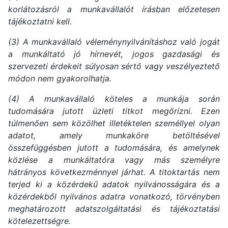
korlátozásról a munkavállalót írásban előzetesen
tájékoztatni kell.
(3) A munkavállaló véleménynyilvánításhoz való jogát
a munkáltató jó hírnevét, jogos gazdasági és
szervezeti érdekeit súlyosan sértő vagy veszélyeztető
módon nem gyakorolhatja.
(4) A munkavállaló köteles a munkája során
tudomására jutott üzleti titkot megőrizni. Ezen
túlmenően sem közölhet illetéktelen személlyel olyan
adatot, amely munkaköre betöltésével
összefüggésben jutott a tudomására, és amelynek
közlése a munkáltatóra vagy más személyre
hátrányos következménnyel járhat. A titoktartás nem
terjed ki a közérdekű adatok nyilvánosságára és a
közérdekből nyilvános adatra vonatkozó, törvényben
meghatározott adatszolgáltatási és tájékoztatási
kötelezettségre.