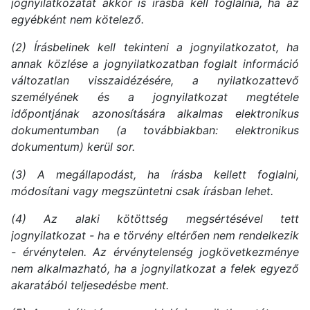
jognyilatkozatát akkor is írásba kell foglalnia, ha az
egyébként nem kötelező.
(2) Írásbelinek kell tekinteni a jognyilatkozatot, ha
annak közlése a jognyilatkozatban foglalt információ
változatlan visszaidézésére, a nyilatkozattevő
személyének és a jognyilatkozat megtétele
időpontjának azonosítására alkalmas elektronikus
dokumentumban (a továbbiakban: elektronikus
dokumentum) kerül sor.
(3) A megállapodást, ha írásba kellett foglalni,
módosítani vagy megszüntetni csak írásban lehet.
(4) Az alaki kötöttség megsértésével tett
jognyilatkozat - ha e törvény eltérően nem rendelkezik
- érvénytelen. Az érvénytelenség jogkövetkezménye
nem alkalmazható, ha a jognyilatkozat a felek egyező
akaratából teljesedésbe ment.