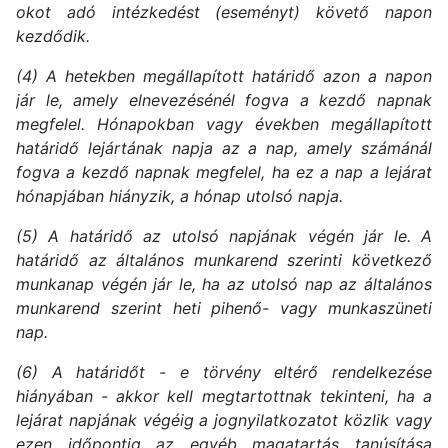
okot adó intézkedést (eseményt) követő napon
kezdődik.
(4) A hetekben megállapított határidő azon a napon
jár le, amely elnevezésénél fogva a kezdő napnak
megfelel. Hónapokban vagy években megállapított
határidő lejártának napja az a nap, amely számánál
fogva a kezdő napnak megfelel, ha ez a nap a lejárat
hónapjában hiányzik, a hónap utolsó napja.
(5) A határidő az utolsó napjának végén jár le. A
határidő az általános munkarend szerinti következő
munkanap végén jár le, ha az utolsó nap az általános
munkarend szerint heti pihenő- vagy munkaszüneti
nap.
(6) A határidőt - e törvény eltérő rendelkezése
hiányában - akkor kell megtartottnak tekinteni, ha a
lejárat napjának végéig a jognyilatkozatot közlik vagy
ezen időpontig az egyéb magatartás tanúsítása