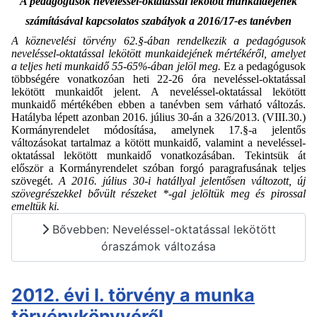
A pedagógusok neveléssel-oktatással lekötött munkaidejének
számításával kapcsolatos szabályok a 2016/17-es tanévben
A köznevelési törvény 62.§-ában rendelkezik a pedagógusok
neveléssel-oktatással lekötött munkaidejének mértékéről, amelyet
a teljes heti munkaidő 55-65%-ában jelöl meg.
Ez a pedagógusok
többségére vonatkozóan heti 22-26 óra neveléssel-oktatással
lekötött munkaidőt jelent. A neveléssel-oktatással lekötött
munkaidő mértékében ebben a tanévben sem várható változás.
Hatályba lépett azonban 2016. július 30-án a 326/2013. (VIII.30.)
Kormányrendelet módosítása, amelynek 17.§-a jelentős
változásokat tartalmaz a kötött munkaidő, valamint a neveléssel-
oktatással lekötött munkaidő vonatkozásában. Tekintsük át
először a Kormányrendelet szóban forgó paragrafusának teljes
szövegét.
A 2016. július 30-i hatállyal jelentősen változott, új
szövegrészekkel bővült részeket *-gal jelöltük meg és pirossal
emeltük ki.
Bővebben: Neveléssel-oktatással lekötött
óraszámok változása
2012. évi I. törvény a munka
törvénykönyvéről