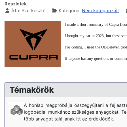
Részletek
Írta:
Szerkesztő
Kategória:
Nem kategorizált
I made a short summary of Cupra Leon
I bought my car in 2023, but these setti
For coding, I used the OBDeleven tool a
If anyone has any questions or comment
Témakörök
A honlap megpróbálja összegyűjteni a fejlesz
logopédiai munkához szükséges anyagokat. Tegy
több anyagot találjanak itt az érdeklődők.