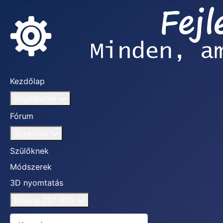
Kezdőlap
Segédletek
Fórum
Szekciók
Szülőknek
Módszerek
3D nyomtatás
Boeing 737-800
Keresés...