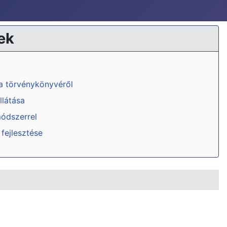
ek
ka törvénykönyvéről
llátása
módszerrel
 fejlesztése